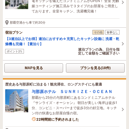
電キッチンを備えたコンドミニアムがOPEN！ 全室 光触
媒コーティング施工済みで３タイプのお部屋をご用意し
ております。全室キッチン、洗濯機完備！
那覇空港から車で約30分
宿泊プラン
その他
食事なし
【3連泊以上でお得】連泊におすすめ☆充実したキッチン設備に 洗濯・乾
燥機も完備！【素泊り】
連泊プランの為、日付を指
ポイント2%
定して金額をご確認下さい
MAPを見る
プランを見る(18件)
歴史ある与那原町に泊まる！観光滞在、ロングステイにも最適
与那原ホテル ＳＵＮＲＩＺＥ・ＯＣＥＡＮ
那覇から25分の与那原町にあるコンドミニアムホテル
『サンライズ・オーシャン』 朝日が美しい海岸は徒歩1
分、コンビニ・スーパーまで徒歩3分の好立地。キッチ
ン付の快適なお部屋自慢の宿。
22時間前に予約されました