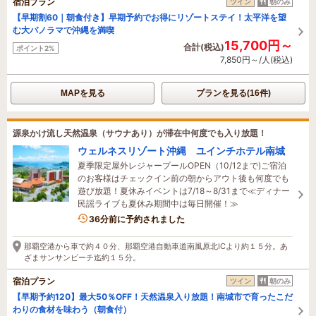
宿泊プラン
ツイン
朝のみ
【早期割60｜朝食付き】早期予約でお得にリゾートステイ！太平洋を望
む大パノラマで沖縄を満喫
15,700円～
合計(税込)
ポイント2%
7,850円～/人(税込)
MAPを見る
プランを見る(16件)
源泉かけ流し天然温泉（サウナあり）が滞在中何度でも入り放題！
ウェルネスリゾート沖縄 ユインチホテル南城
夏季限定屋外レジャープールOPEN（10/12まで)ご宿泊
のお客様はチェックイン前の朝からアウト後も何度でも
遊び放題！夏休みイベントは7/18～8/31まで≪ディナー
民謡ライブも夏休み期間中は毎日開催！≫
1名がこの宿を見ています
36分前に予約されました
那覇空港から車で約４０分、那覇空港自動車道南風原北ICより約１５分。あ
ざまサンサンビーチ迄約１５分。
宿泊プラン
ツイン
朝のみ
【早期予約120】最大50％OFF！天然温泉入り放題！南城市で育ったこだ
わりの食材を味わう（朝食付）