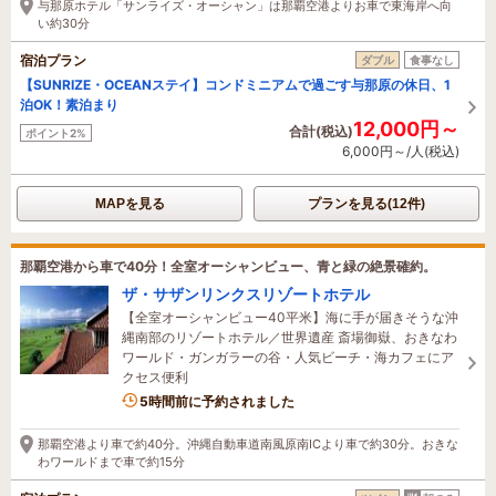
与那原ホテル「サンライズ・オーシャン」は那覇空港よりお車で東海岸へ向
い約30分
宿泊プラン
ダブル
食事なし
【SUNRIZE・OCEANステイ】コンドミニアムで過ごす与那原の休日、1
泊OK！素泊まり
12,000円～
合計(税込)
ポイント2%
6,000円～/人(税込)
MAPを見る
プランを見る(12件)
那覇空港から車で40分！全室オーシャンビュー、青と緑の絶景確約。
ザ・サザンリンクスリゾートホテル
【全室オーシャンビュー40平米】海に手が届きそうな沖
縄南部のリゾートホテル／世界遺産 斎場御嶽、おきなわ
ワールド・ガンガラーの谷・人気ビーチ・海カフェにア
クセス便利
5時間前に予約されました
那覇空港より車で約40分。沖縄自動車道南風原南ICより車で約30分。おきな
わワールドまで車で約15分