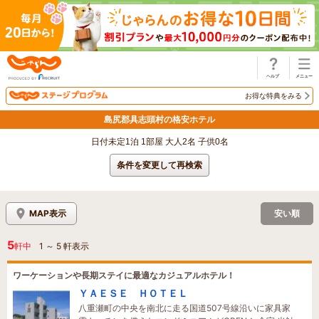
じゃらん
お得な特典をみる
島尻郡具志頭村の格安ホテル
日付未定1泊 1部屋 大人2名 子供0名
条件を変更して再検索
MAP表示
安い順
5
軒中
1
～
5
軒表示
ワーケーションや長期ステイに最適なカジュアルホテル！
ＹＡＥＳＥ ＨＯＴＥＬ
八重瀬町の中央を南北に走る国道507号線沿いに家具家