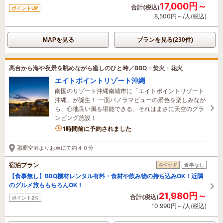
17,000円～
合計(税込)
ポイントUP
8,500円～/人(税込)
MAPを見る
プランを見る(230件)
高台から海や夜景を眺めながら癒しのひと時／BBQ・焚火・花火
エイトポイントリゾート沖縄
南国のリゾート沖縄南城市に「エイトポイントリゾート
沖縄」が誕生！ 一面パノラマビューの景色を楽しみなが
ら、心地良い風を堪能できる、それはまさに天空のグラ
ンピング施設！
1時間前に予約されました
那覇空港よりお車にて約４０分
宿泊プラン
4ベッド
食事なし
【食事無し】BBQ機材レンタル有料・食材や飲み物の持ち込みOK！近隣
のグルメ旅ももちろんOK！
21,980円～
合計(税込)
ポイント2%
10,990円～/人(税込)