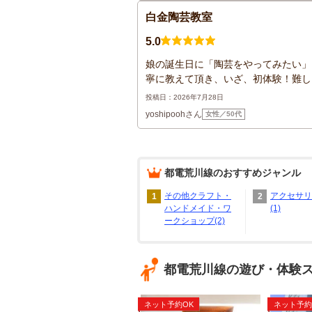
白金陶芸教室
5.0
娘の誕生日に「陶芸をやってみたい」
寧に教えて頂き、いざ、初体験！難しい
投稿日：2026年7月28日
yoshipoohさん
女性／50代
都電荒川線
のおすすめジャンル
その他クラフト・
アクセサリ
1
2
ハンドメイド・ワ
(1)
ークショップ(2)
都電荒川線の遊び・体験
ネット予約OK
ネット予約