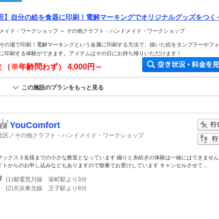
田】自分の絵を食器に印刷！電解マーキングでオリジナルグッズをつく
ぶらでOK！】当日持ち帰りOK◎ファミリー、カップル、皆さまにオス
メイド・ワークショップ ＞ その他クラフト・ハンドメイド・ワークショップ
その場で印刷！電解マーキングという金属に印刷する方法で、描いた絵をタンブラーやフ
に印刷する体験ができます。アイテムはその日にお持ち帰りいただけます！
ま（※年齢問わず）
4,000円～
この施設のプランをもっと見る
YouComfort
北区／その他クラフト・ハンドメイド・ワークショップ
マックス３名様までの小さな教室となっています 織りと糸紡ぎの体験は一緒にはできません
イトからのお申し込みなどもありますので順番でお受けしています キャンセルさせて...
(1)都電荒川線 栄町駅より3分
(2)京浜東北線 王子駅より6分