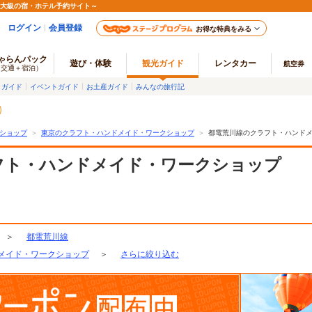
最大級の宿・ホテル予約サイト～
ログイン
会員登録
お得な特典をみる
ゃらんパック
遊び・体験
観光ガイド
レンタカー
航空券
（交通＋宿泊）
メガイド
イベントガイド
お土産ガイド
みんなの旅行記
ショップ
＞
東京のクラフト・ハンドメイド・ワークショップ
＞
都電荒川線のクラフト・ハンド
フト・ハンドメイド・ワークショップ
＞
都電荒川線
メイド・ワークショップ
＞
さらに絞り込む