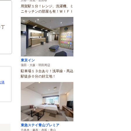
渋谷・目黒・世田谷
用賀駅１分！レンジ、洗濯機、ミ
ニキッチンの部屋も有！ＷＩＦＩ
を丁
東京イン
蒲田・大森・羽田周辺
駐車場１３台あり！浅草線・馬込
駅徒歩０分の好立地！
金体
東急ステイ青山プレミア
六本木・麻布・赤坂・青山