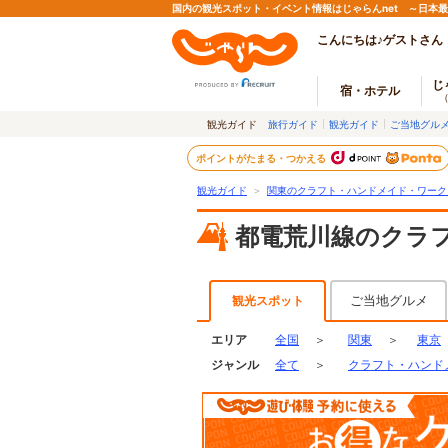
国内の観光スポット・イベント情報はじゃらんnet ～日本
こんにちは♪ゲストさん
じ
宿・ホテル
観光ガイド
旅行ガイド
観光ガイド
ご当地グル
ポイントがたまる・つかえる
観光ガイド
＞
関東のクラフト・ハンドメイド・ワーク
都電荒川線のクラ
ご当地グルメ
観光スポット
エリア
全国
＞
関東
＞
東京
ジャンル
全て
＞
クラフト・ハンド