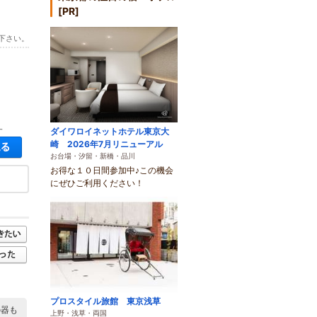
[PR]
下さい。
ダイワロイネットホテル東京大
す
空き状況・料金を見る
崎 2026年7月リニューアル
お台場・汐留・新橋・品川
お得な１０日間参加中♪この機会
にぜひご利用ください！
プロスタイル旅館 東京浅草
の器も
上野・浅草・両国