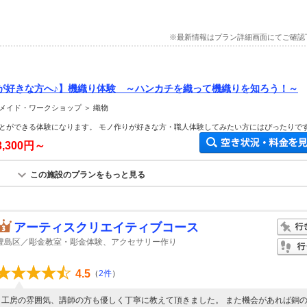
※最新情報はプラン詳細画面にてご確認
が好きな方へ♪】機織り体験 ～ハンカチを織って機織りを知ろう！～
メイド・ワークショップ ＞ 織物
とができる体験になります。 モノ作りが好きな方・職人体験してみたい方にはぴったりで
3,300円～
この施設のプランをもっと見る
アーティスクリエイティブコース
豊島区／彫金教室・彫金体験、アクセサリー作り
4.5
（
2件
）
工房の雰囲気、講師の方も優しく丁寧に教えて頂きました。 また機会があれば銅