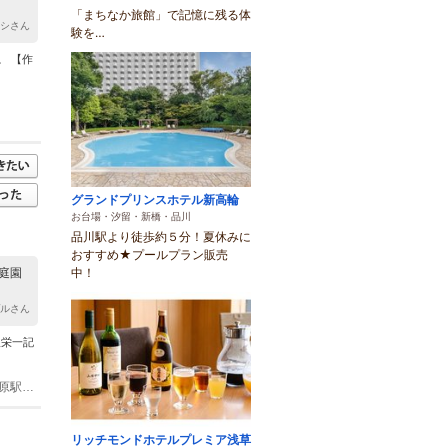
「まちなか旅館」で記憶に残る体
ロシさん
験を…
。 【作
グランドプリンスホテル新高輪
お台場・汐留・新橋・品川
品川駅より徒歩約５分！夏休みに
おすすめ★プールプラン販売
中！
庭園
プルさん
沢栄一記
(1)JR京浜東北線王子駅（南口） 徒歩 5分 都電飛鳥山停留場 徒歩 4分 南北線西ケ原駅（1番出口） 徒歩 7分 都バス飛鳥山停留所 徒歩 5分 Kバス飛鳥山公園停留所 徒歩 3分 （王子・駒込ルート[8][20] ）
リッチモンドホテルプレミア浅草