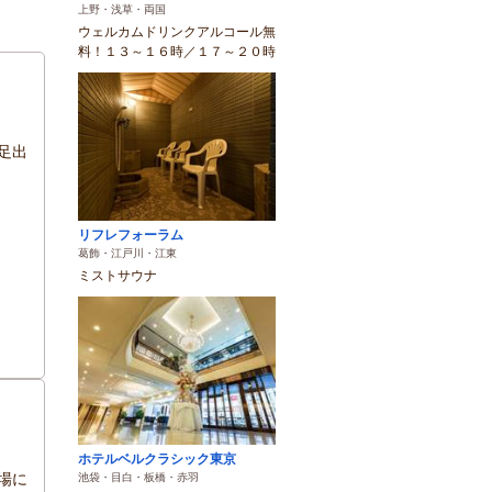
上野・浅草・両国
ウェルカムドリンクアルコール無
料！１３～１６時／１７～２０時
足出
リフレフォーラム
葛飾・江戸川・江東
ミストサウナ
ホテルベルクラシック東京
場に
池袋・目白・板橋・赤羽