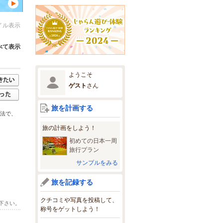
イル表示
べて表示
ようこそ
ゲスト
さん
旅を計画する
方法で、
旅の計画をしよう！
初めての日本一周
旅行プラン
サンプルをみる
旅を記録する
クチコミや写真を投稿して、
下さい。
称号をゲットしよう！