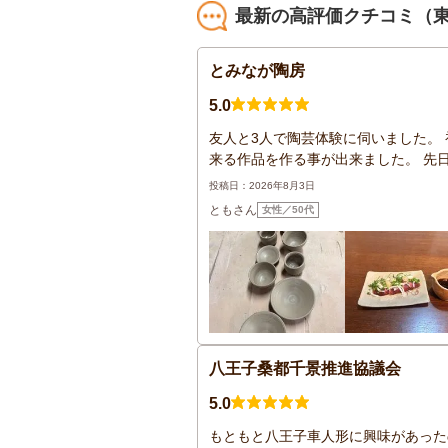
最新の高評価クチコミ（
とみなが陶房
5.0
友人と3人で陶芸体験に伺いました。
来る作品を作る事が出来ました。 先日
投稿日：2026年8月3日
ともさん
女性／50代
八王子桑都千景推進協議会
5.0
もともと八王子車人形に興味があった