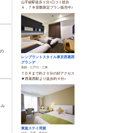
山手線駅徒歩１分♪口コミ総合
４．７☆室数限定プラン販売中♪
の
レンブラントスタイル東京西葛西
グランデ
葛飾・江戸川・江東
ＴＤＲまで約２０分の好アクセス
★西葛西駅より徒歩約４分♪
ベル
東急ステイ用賀