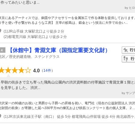
作ってみたいと思いま...
by ヒ
東京にあるアーティスでは、銅皿やアクセサリーを金属加工で作る体験を提供しております
り手と使い手が繋がれるような工房】 主宰の鮫島は、鍛金という技法に大学で出合い...
(1)JR山手線 大塚駅北口より徒歩２分
(2)都電荒川線 大塚駅北口より徒歩２分
【休館中】青淵文庫（国指定重要文化財）
4
北区／歴史的建造物、ステンドグラス
4.0
（
14件
）
早朝の街歩きで立ち寄った飛鳥山公園内の渋沢資料館の付帯施設で青淵文庫１階と
を見学しました。 渋沢...
by サン
渋沢栄一の80歳のお祝いと男爵から子爵への昇格を祝い、竜門社（現在の公益財団法人 渋
念財団の前身）が寄贈した延べ330平方mの煉瓦および鉄筋コンクリート造の個人文庫。２...