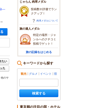
じゃらん 肉球メダル
って
投稿数や評価でラン
スメ
クアップ！
肉球メダルについて
ォー
旅の達人メダル
空き状況・料金を見る
特定の場所・ジャ
ンルへのクチコミ
投稿でゲット！
旅の記録をはじめる
キーワードから探す
観光
グルメ
イベント
宿
 他のサ
検索する
東京都の注目の宿・ホテル