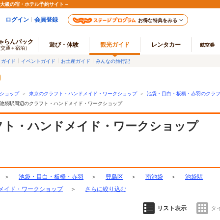
最大級の宿・ホテル予約サイト～
ログイン
会員登録
お得な特典をみる
ゃらんパック
遊び・体験
観光ガイド
レンタカー
航空券
（交通＋宿泊）
メガイド
イベントガイド
お土産ガイド
みんなの旅行記
ショップ
＞
東京のクラフト・ハンドメイド・ワークショップ
＞
池袋・目白・板橋・赤羽のクラ
池袋駅周辺のクラフト・ハンドメイド・ワークショップ
フト・ハンドメイド・ワークショップ
＞
池袋・目白・板橋・赤羽
＞
豊島区
＞
南池袋
＞
池袋駅
メイド・ワークショップ
＞
さらに絞り込む
リスト表示
タ