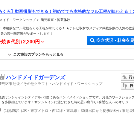
ろくろ】動画撮影もできる！初めてでも本格的なフル工程が味わえる！
約OK
メイド・ワークショップ ＞ 陶芸教室・陶芸体験
！本格的なフル電動ろくろ工程が味わえる！ ★テレビ取材やメディア掲載多数の人気の教
出身の若手陶芸家がサポートします！
※焼き代別)
2,200円～
この施設のプランをもっと見る
ハンドメイドガーデンズ
豊島区東池袋／その他クラフト・ハンドメイド・ワークショップ
池袋サンシャインシティアルパ1階にあるハンドメイドショップです。お花のワークショッ
ーを多数揃えています！サンシャインに遊びにきた時の思い出作り♪身近な人へのオリジ...