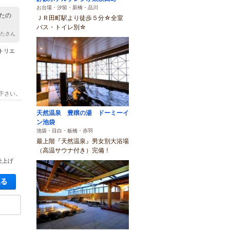
お台場・汐留・新橋・品川
たの
ＪＲ田町駅より徒歩５分☆全室
バス・トイレ別☆
きたさん
トリエ
下さい。
天然温泉 豊穣の湯 ドーミーイ
ン池袋
池袋・目白・板橋・赤羽
最上階『天然温泉』男女別大浴場
（高温サウナ付き）完備！
仕上げ
空き状況・料金を見る