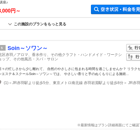
講座♪
8,000円～
この施設のプランをもっと見る
Soin～ソワン～
5
北区赤羽／アロマ、香水作り、その他クラフト・ハンドメイド・ワークシ
ョップ、その他風呂・スパ・サロン
日々の忙しさから少し離れて、 自然のやさしさに包まれる時間を過ごしませんか？ リラク
ンエステ＆スクールSoin～ソワン～では、 やさしい香りと手のぬくもりによる施術...
※最新情報はプラン詳細画面にてご確認