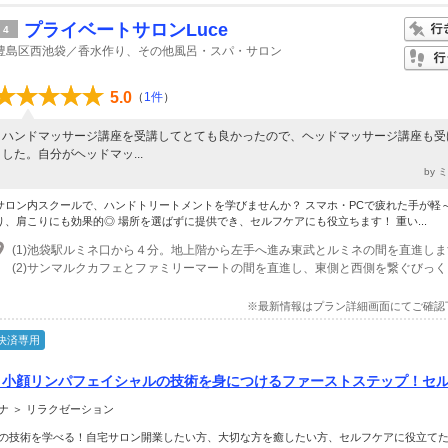
プライベートサロンLuce
4
豊島区西池袋／香水作り、その他風呂・スパ・サロン
5.0
（
1件
）
ハンドマッサージ講座を受講してとても良かったので、ヘッドマッサージ講座も受
した。自分がヘッドマッ...
by 
サロン内スクールで、ハンドトリートメントを学びませんか？ スマホ・PCで疲れた手が軽
り、肩こりにも効果的◎ 場所を選ばずに提供でき、セルフケアにも役立ちます！ 重い...
(1)池袋駅ルミネ口から４分。地上階から左手へ進み東武とルミネの間を直進し
※最新情報はプラン詳細画面にてご確認
決済専用
】小顔リンパフェイシャルの技術を身につけるファーストステップ！セ
ます♪
ナ ＞ リラクゼーション
の技術を学べる！自宅サロン開業したい方、大切な方を癒したい方、セルフケアに役立て