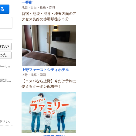
一番街
空き状況・料金を見る
池袋・目白・板橋・赤羽
新宿・池袋・渋谷・埼玉方面のア
クセス良好の赤羽駅徒歩５分
ゼーショ
上野ファーストシティホテル
上野・浅草・両国
(1)＜JR赤羽駅より徒歩5分、東京メトロ南北線 赤羽岩淵駅より徒歩8分＞ JR赤羽駅北改札口を出て右手、東口駅前噴水広場の先マツモトキヨシの左手の歩道を直進。 三菱UFJ銀行・コンビニ（サンクス）の先に大きな交差点があり、その向こうの“LaLaガーデン”というアーケード商店街を入り少し歩くと左手に「マツモトキヨシ」があり、その次の角「王様のお菓子ランド」手前を左折した先に、1階に「赤羽ここちクリニック」と書かれた緑と白の大きな看板のある5階建てのビルが見えます。 「赤羽ここちクリニック」正面入口の左側外壁の先に入口がございます。奥エレベーターで4階へ上がり、右手にある402号室のインターホンを押して下さい。
【コスパなら上野】今だけ予約に
使えるクーポン配布中！
下さい。