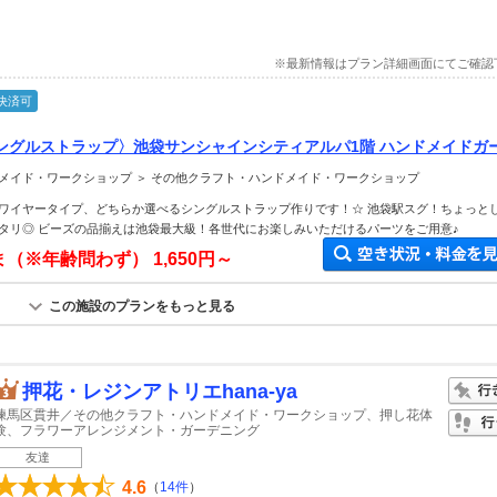
※最新情報はプラン詳細画面にてご確認
決済可
ングルストラップ〉池袋サンシャインシティアルパ1階 ハンドメイドガ
のビーズアクセサリー作り♪手ぶらでOK！ファミリー、カップル、皆さ
メイド・ワークショップ ＞ その他クラフト・ハンドメイド・ワークショップ
ワイヤータイプ、どちらか選べるシングルストラップ作りです！☆ 池袋駅スグ！ちょっと
タリ◎ ビーズの品揃えは池袋最大級！各世代にお楽しみいただけるパーツをご用意♪
ま（※年齢問わず）
1,650円～
この施設のプランをもっと見る
押花・レジンアトリエhana-ya
練馬区貫井／その他クラフト・ハンドメイド・ワークショップ、押し花体
験、フラワーアレンジメント・ガーデニング
友達
4.6
（
14件
）