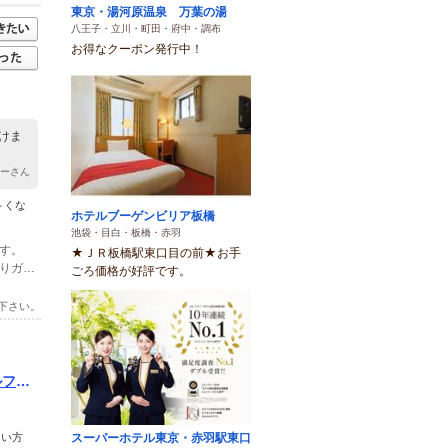
東京・湯河原温泉 万葉の湯
八王子・立川・町田・府中・調布
お得なクーポン発行中！
けま
ミーさん
～くな
ホテルブーゲンビリア板橋
池袋・目白・板橋・赤羽
ます。
★ＪＲ板橋駅東口目の前★お手
(2)サンマルクカフェとファミリーマートの間を直進し、東側と西側を繋ぐびっくりガードの通りまで行きま、向かいのローソン側に渡ります。
ごろ価格が好評です。
下さい。
ルフケ
スーパーホテル東京・赤羽駅東口
たい方