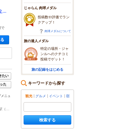
じゃらん 肉球メダル
２名
投稿数や評価でラン
クアップ！
室で
肉球メダルについて
空き状況・料金を見る
旅の達人メダル
特定の場所・ジャ
ンルへのクチコミ
投稿でゲット！
旅の記録をはじめる
キーワードから探す
観光
グルメ
イベント
宿
プメニュ
(1)池袋駅（JR・東京メトロ・西武線・東武線）35番出口から徒歩約8分 / 東池袋駅（東京メトロ有楽町線）から徒歩約3分 / 東池袋四丁目停留場（都電荒川線）から徒歩約4分
検索する