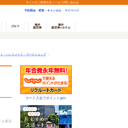
サイトのご利用方法
ヘルプ/問い合わせ
予約照会・変更・キャンセル
マイページ
海外
海外
ゴルフ
航空券
航空券+ホテル
フト・ハンドメイド・ワークショップ
＞
カード入会でポイントget♪
イル表示