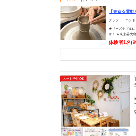
【東京☆電動
から☆当日予
クラフト・ハンド
★リーズナブルに
す！ ★東京芸大
体験者1名(
ネット予約OK