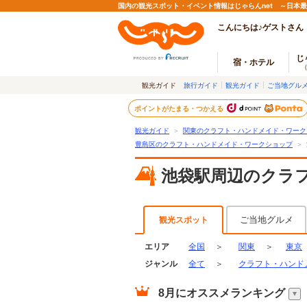
国内の観光スポット・イベント情報はじゃらんnet ～日本
こんにちは♪ゲストさん
じ
宿・ホテル
観光ガイド
旅行ガイド
観光ガイド
ご当地グル
ポイントがたまる・つかえる
観光ガイド
＞
関東のクラフト・ハンドメイド・ワーク
豊島区のクラフト・ハンドメイド・ワークショップ
＞
池袋駅周辺のクラ
ご当地グルメ
観光スポット
エリア
全国
＞
関東
＞
東京
ジャンル
全て
＞
クラフト・ハンド
8月
にオススメランキング