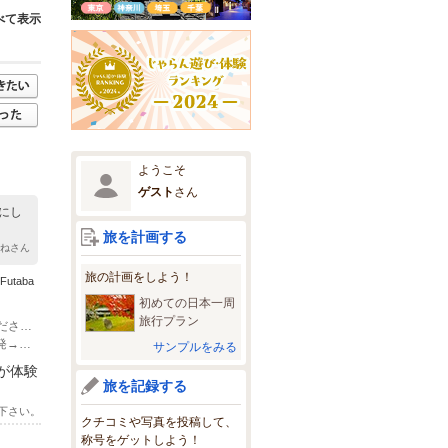
べて表示
ようこそ
ゲスト
さん
にし
旅を計画する
まねさん
旅の計画をしよう！
taba
初めての日本一周
旅行プラン
(1)アクセス詳細は" 陶芸教室Futaba "で検索。公式HPのアクセスページを参照ください。 https://www.fu-ta-ba.jp 東武東上線「上板橋駅」北口より徒歩5分 ・「池袋駅」から6駅（普通電車で10分） ・「和光市駅」から3駅（普通電車で9分） ・「川越駅」から「成増駅」急行5駅先乗り換え、「成増駅」から普通電車で3分
(2)バスでお越しの方 ■国際興業バス「上板橋駅」バス停下車、徒歩5分 ・練馬駅発→平和台駅・春日町→上板橋駅行き（上伊田01） ・練馬区役所発→氷川台駅→上板橋駅行き（上板02） （西武池袋線 練馬駅・大江戸線 練馬春日町駅・有楽町線 平和台駅・有楽町線 氷川台駅・西武池袋線 桜台駅からバスで上板橋駅まで） ・王子駅発→板橋本町駅・ときわ台駅→上板橋駅行き（王54） ・王子駅発→板橋本町駅・ときわ台駅→上板橋駅前行き（王54-2） ■国際興業バス「常盤台4丁目」バス停下車してすぐ ・表示順5 ・ときわ台駅発→西台駅→浮間舟渡駅行き（浮舟02）※東武東上線「ときわ台駅」から ・浮間舟渡駅→西台駅→ときわ台駅行き（浮舟02）※埼京線「浮間舟渡駅」から
サンプルをみる
が体験
旅を記録する
下さい。
クチコミや写真を投稿して、
称号をゲットしよう！