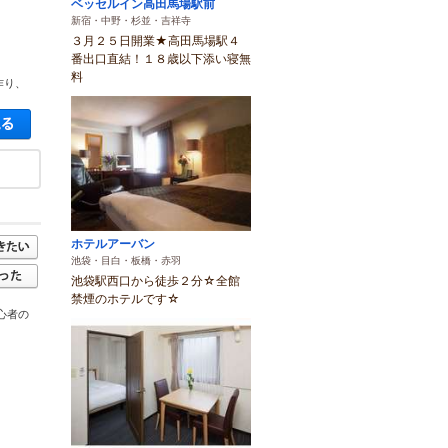
ベッセルイン高田馬場駅前
新宿・中野・杉並・吉祥寺
３月２５日開業★高田馬場駅４
番出口直結！１８歳以下添い寝無
料
作り、
空き状況・料金を見る
ホテルアーバン
池袋・目白・板橋・赤羽
池袋駅西口から徒歩２分☆全館
禁煙のホテルです☆
心者の