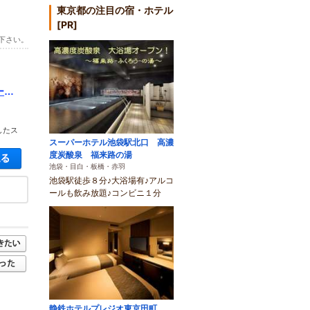
東京都の注目の宿・ホテル
[PR]
下さい。
ーデ
まに
したス
スーパーホテル池袋駅北口 高濃
空き状況・料金を見る
度炭酸泉 福来路の湯
池袋・目白・板橋・赤羽
池袋駅徒歩８分♪大浴場有♪アルコ
ールも飲み放題♪コンビニ１分
静鉄ホテルプレジオ東京田町