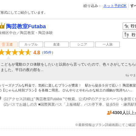
絞り込み：
ネット予約OK
す
グ形式にしてご紹介しています。
陶芸教室Futaba
板橋区中台／陶芸教室・陶芸体験
王道
カップル
友達
シニア
一人旅
4.8
（
95件
）
こどもが電動ロクロ体験をしたいと以前から言っていたので、色々さがしてこちら
ました。平日の夜の部を...
by や
☆リーズナブルな料金で、気軽に楽しむプランが豊富！ 駅から徒歩５分で近い！ 陶芸教室Fu
の【じゃらん特別プラン】を各種ご用意。 ひんやりとやわらかな粘土の感触が気持ちい...
4300人
以上
※最新情報はプラン詳細画面にてご確認