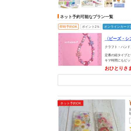
ネット予約可能なプラン一覧
即時予約OK
ポイント2％
オンラインカード
〈ビーズ・シ
ンズ！流行り
クラフト・ハンド
オススメ
定番の紐タイプと
キマ時間にもピッ
おひとりさ
ネット予約OK