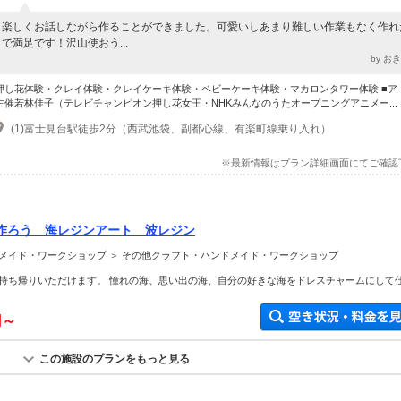
楽しくお話しながら作ることができました。可愛いしあまり難しい作業もなく作れ
で満足です！沢山使おう...
by お
押し花体験・クレイ体験・クレイケーキ体験・ベビーケーキ体験・マカロンタワー体験 ■ア
主催若林佳子（テレビチャンピオン押し花女王・NHKみんなのうたオープニングアニメー...
(1)富士見台駅徒歩2分（西武池袋、副都心線、有楽町線乗り入れ）
※最新情報はプラン詳細画面にてご確認
作ろう 海レジンアート 波レジン
メイド・ワークショップ ＞ その他クラフト・ハンドメイド・ワークショップ
持ち帰りいただけます。 憧れの海、思い出の海、自分の好きな海をドレスチャームにして
円～
この施設のプランをもっと見る