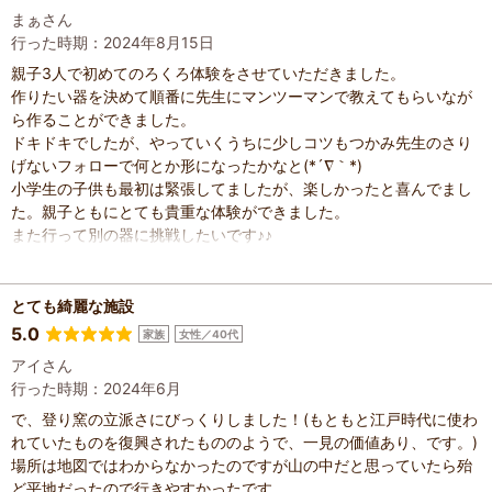
まぁさん
行った時期：2024年8月15日
親子3人で初めてのろくろ体験をさせていただきました。
作りたい器を決めて順番に先生にマンツーマンで教えてもらいなが
ら作ることができました。
ドキドキでしたが、やっていくうちに少しコツもつかみ先生のさり
げないフォローで何とか形になったかなと(*´∇｀*)
小学生の子供も最初は緊張してましたが、楽しかったと喜んでまし
た。親子ともにとても貴重な体験ができました。
また行って別の器に挑戦したいです♪♪
とても綺麗な施設
5.0
家族
女性／40代
アイさん
行った時期：2024年6月
で、登り窯の立派さにびっくりしました！(もともと江戸時代に使わ
れていたものを復興されたもののようで、一見の価値あり、です。)
場所は地図ではわからなかったのですが山の中だと思っていたら殆
ど平地だったので行きやすかったです。