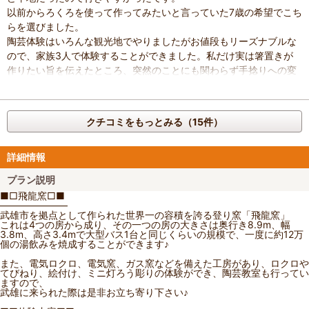
以前からろくろを使って作ってみたいと言っていた7歳の希望でこち
らを選びました。
陶芸体験はいろんな観光地でやりましたがお値段もリーズナブルな
ので、家族3人で体験することができました。私だけ実は箸置きが
作りたい旨を伝えたところ、突然のことにも関わらず手捻りへの変
更を提案してもらえ先生が優しく指導して下さったので始終笑いの
たえない楽しい空間で思い思いのものが作れました。
とてもいい時間でした。
クチコミをもっとみる（15件）
ありがとうございました。
作品が届くまでの時間も楽しめますしコスパもいいと感じました！
武雄周辺でお探しならかなりお勧めです！
詳細情報
プラン説明
■□飛龍窯□■
―――――――
武雄市を拠点として作られた世界一の容積を誇る登り窯「飛龍窯」
これは4つの房から成り、その一つの房の大きさは奥行き8.9m、幅
3.8m、高さ3.4mで大型バス1台と同じくらいの規模で、一度に約12万
個の湯飲みを焼成することができます♪
また、電気ロクロ、電気窯、ガス窯などを備えた工房があり、ロクロや
てびねり、絵付け、ミニ灯ろう彫りの体験ができ、陶芸教室も行ってい
ますので、
武雄に来られた際は是非お立ち寄り下さい♪