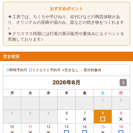
おすすめポイント
★工房では、ろくろや手びねり、絵付けなどの陶芸体験があ
り、オリジナルの茶碗や湯のみ、皿などの焼き物をつくれます
♪
★クリスマス時期には灯篭の展示販売や夏休みにもイベントを
実施しております♪
空き状況
○
即時予約可
□
リクエスト予約可
×
空きなし
－
受付対象外
2026年8月
月
火
水
木
金
土
日
1
2
3
4
5
6
7
8
9
10
11
12
13
14
15
16