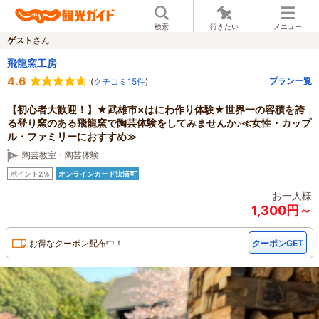
検索
行きたい
メニュー
ゲスト
さん
飛龍窯工房
4.6
プラン一覧
(
クチコミ15件
)
【初心者大歓迎！】★武雄市×はにわ作り体験★世界一の容積を誇
る登り窯のある飛龍窯で陶芸体験をしてみませんか♪≪女性・カップ
ル・ファミリーにおすすめ≫
陶芸教室・陶芸体験
ポイント2％
オンラインカード決済可
お一人様
1,300円～
お得なクーポン配布中！
クーポンGET