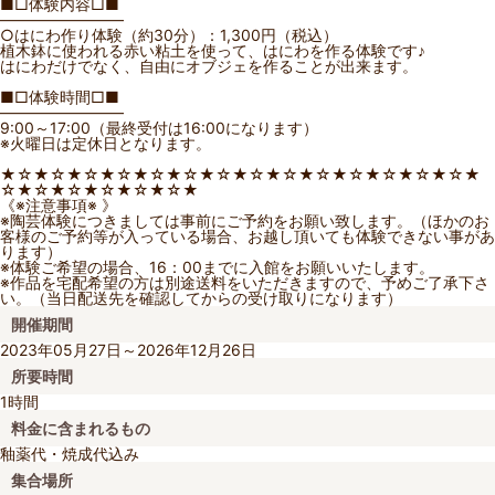
■□体験内容□■
――――――――
○はにわ作り体験（約30分）：1,300円（税込）
植木鉢に使われる赤い粘土を使って、はにわを作る体験です♪
はにわだけでなく、自由にオブジェを作ることが出来ます。
■□体験時間□■
――――――――
9:00～17:00（最終受付は16:00になります）
※火曜日は定休日となります。
★☆★☆★☆★☆★☆★☆★☆★☆★☆★☆★☆★☆★☆★☆★
☆★☆★☆★☆★☆★☆★
《※注意事項※ 》
※陶芸体験につきましては事前にご予約をお願い致します。（ほかのお
客様のご予約等が入っている場合、お越し頂いても体験できない事があ
ります）
※体験ご希望の場合、16：00までに入館をお願いいたします。
※作品を宅配希望の方は別途送料をいただきますので、予めご了承下さ
い。（当日配送先を確認してからの受け取りになります）
開催期間
2023年05月27日～2026年12月26日
所要時間
1時間
料金に含まれるもの
釉薬代・焼成代込み
集合場所