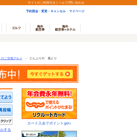
サイトのご利用方法
ヘルプ/問い合わせ
予約照会・変更・キャンセル
マイページ
海外
海外
ゴルフ
航空券
航空券+ホテル
）のご当地グルメ
＞
どんぶりや 風とり
ミを投稿する
写真を投稿する
きたい
クリップ
カード入会でポイントget♪
ルする