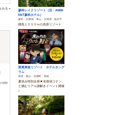
をみる
蓼科レイクリゾート（旧：AMBI
ENT蓼科ホテル）
蓼科・白樺湖・車山・女神湖・姫木平
標高１５５０ｍの高原リゾート
斑尾東急リゾート ホテルタング
ラム
店
斑尾・飯山・信濃町・黒姫
夏休み特別企画★名探偵コナン
の他軽
と挑むリアル謎解きイベント開催
♪