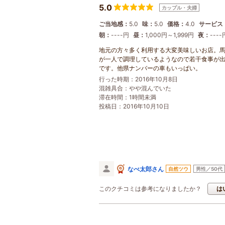
5.0
カップル・夫婦
ご当地感：
5.0
味：
5.0
価格：
4.0
サービス
朝：
----円
昼：
1,000円～1,999円
夜：
----
地元の方々多く利用する大変美味しいお店。
が一人で調理しているようなので若干食事が
です。他県ナンバーの車もいっぱい。
行った時期：2016年10月8日
混雑具合：やや混んでいた
滞在時間：1時間未満
投稿日：2016年10月10日
なべ太郎さん
自然ツウ
男性／50代
このクチコミは参考になりましたか？
は