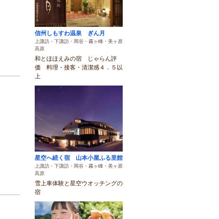
信州しもすわ温泉 ぎん月
上諏訪・下諏訪・岡谷・霧ヶ峰・美ヶ原
高原
和とほほえみの宿 じゃらん評
価 料理・接客・清潔感４．５以
上
星空へ続く宿 山本小屋ふる里館
上諏訪・下諏訪・岡谷・霧ヶ峰・美ヶ原
高原
雪上車体験と星空ウオッチングの
宿