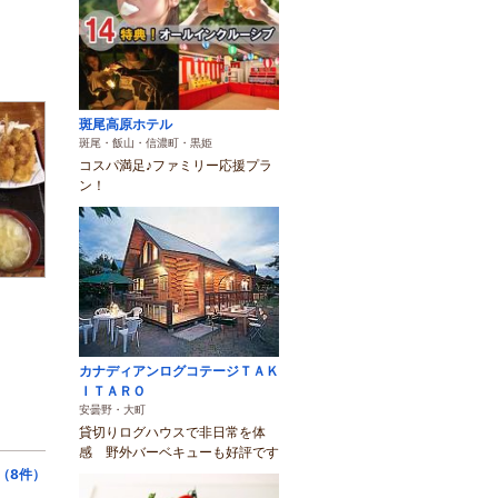
斑尾高原ホテル
斑尾・飯山・信濃町・黒姫
コスパ満足♪ファミリー応援プラ
ン！
カナディアンログコテージＴＡＫ
ＩＴＡＲＯ
安曇野・大町
貸切りログハウスで非日常を体
感 野外バーベキューも好評です
（8件）