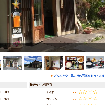
どんぶりや 風とりの写真をもっとみる
旅行タイプ別評価
-.-
50％
子連れ
-.-
25％
カップル