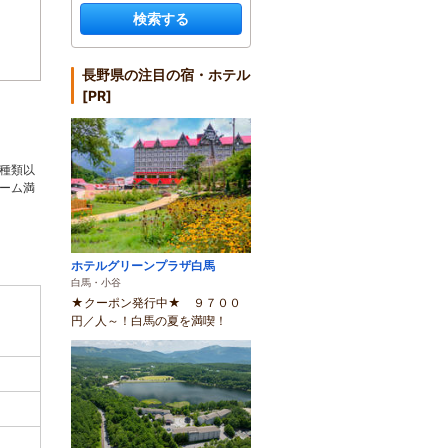
検索する
長野県の注目の宿・ホテル
[PR]
種類以
ーム満
ホテルグリーンプラザ白馬
白馬・小谷
★クーポン発行中★ ９７００
円／人～！白馬の夏を満喫！