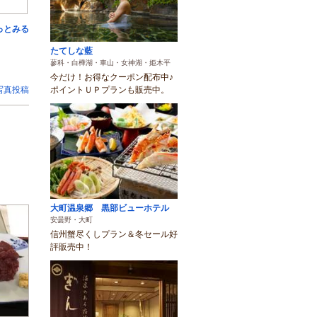
っとみる
たてしな藍
蓼科・白樺湖・車山・女神湖・姫木平
今だけ！お得なクーポン配布中♪
写真投稿
ポイントＵＰプランも販売中。
大町温泉郷 黒部ビューホテル
安曇野・大町
信州蟹尽くしプラン＆冬セール好
評販売中！