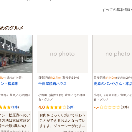
すべての基本情報
めのグルメ
1km
(徒歩約14分)
目安距離
約2.7km
(徒歩約35分)
目安距離
約140m
(徒歩約2分)
イン・松原湖
千曲屋焼肉ハウス
高原のパンやさん・本
佐久郡）豊里／その他軽
小海町（南佐久郡）豊里／その他軽
小海町（南佐久郡）豊里／そ
食・グルメ
食・グルメ
4.0
-.-
(
1件
)
(
5件
)
(0件)
イン・松原湖へのア
お肉をじっくり焼いて味わう
る方法は東日本旅客
ことができるお店となってい
線の松原湖駅のひと
ますよ。ジューシーがたまら
...
ないものとな...
世田谷区等々力の住人さん
by すえっこさん