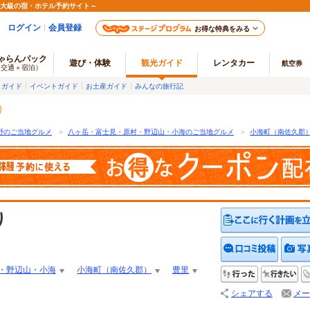
最大級の宿・ホテル予約サイト～
ログイン
会員登録
お得な特典をみる
ゃらんパック
遊び・体験
観光ガイド
レンタカー
航空券
（交通＋宿泊）
メガイド
イベントガイド
お土産ガイド
みんなの旅行記
野のご当地グルメ
＞
八ヶ岳・富士見・原村・野辺山・小海のご当地グルメ
＞
小海町（南佐久郡
り
クチコ
・野辺山・小海
小海町（南佐久郡）
豊里
行った
行
シェアする
メー