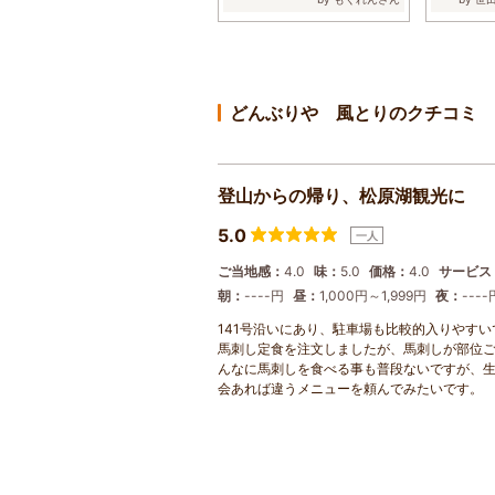
どんぶりや 風とりのクチコミ
登山からの帰り、松原湖観光に
5.0
一人
ご当地感：
4.0
味：
5.0
価格：
4.0
サービス
朝：
----円
昼：
1,000円～1,999円
夜：
----
141号沿いにあり、駐車場も比較的入りやす
馬刺し定食を注文しましたが、馬刺しが部位
んなに馬刺しを食べる事も普段ないですが、
会あれば違うメニューを頼んでみたいです。