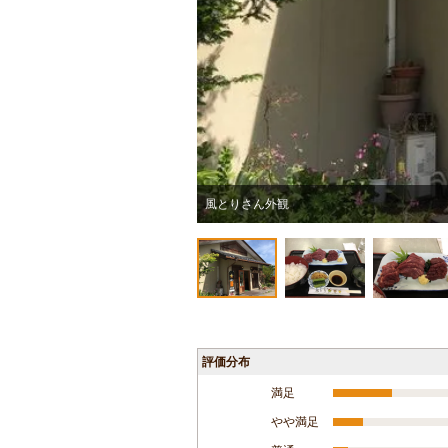
風とりさん外観
評価分布
満足
やや満足