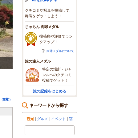
クチコミや写真を投稿して、
称号をゲットしよう！
じゃらん 肉球メダル
投稿数や評価でラン
クアップ！
肉球メダルについて
旅の達人メダル
にんにく醤油でさっぱり頂きました。
特定の場所・ジャ
ンルへのクチコミ
投稿でゲット！
旅の記録をはじめる
（9枚）
キーワードから探す
観光
グルメ
イベント
宿