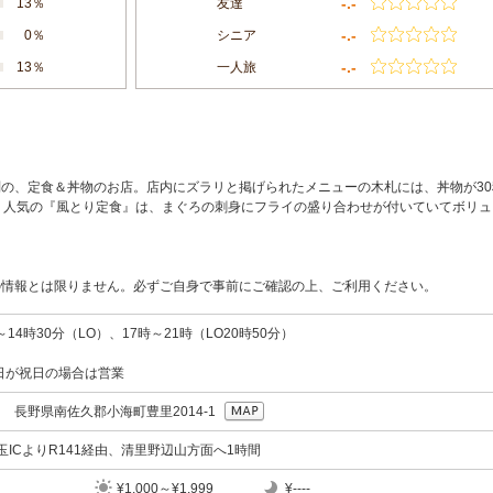
-.-
13％
友達
-.-
0％
シニア
-.-
13％
一人旅
の、定食＆丼物のお店。店内にズラリと掲げられたメニューの木札には、丼物が30
。人気の『風とり定食』は、まぐろの刺身にフライの盛り合わせが付いていてボリュ
の情報とは限りません。必ずご自身で事前にご確認の上、ご利用ください。
14時30分（LO）、17時～21時（LO20時50分）
日が祝日の場合は営業
03 長野県南佐久郡小海町豊里2014-1
須玉ICよりR141経由、清里野辺山方面へ1時間
¥1,000～¥1,999
¥----