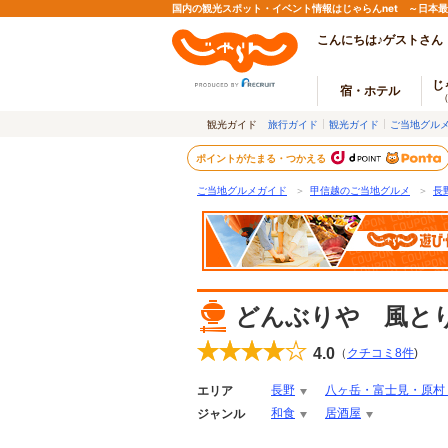
国内の観光スポット・イベント情報はじゃらんnet ～日本
こんにちは♪ゲストさん
じ
宿・ホテル
観光ガイド
旅行ガイド
観光ガイド
ご当地グル
ポイントがたまる・つかえる
ご当地グルメガイド
＞
甲信越のご当地グルメ
＞
長
どんぶりや 風と
4.0
（
クチコミ
8
件
)
長野
八ヶ岳・富士見・原村
エリア
和食
居酒屋
ジャンル