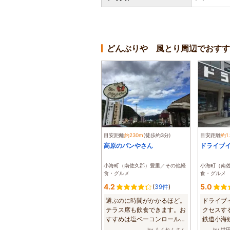
どんぶりや 風とり周辺でおすす
目安距離
約230m
(徒歩約3分)
目安距離
約1.
高原のパンやさん
ドライブ
小海町（南佐久郡）豊里／その他軽
小海町（南
食・グルメ
食・グルメ
4.2
5.0
(
39件
)
選ぶのに時間がかかるほど。
ドライブ
テラス席も飲食できます。お
クセスす
すすめは塩ベーコンロールで
鉄道小海
す。いつも買...
つしかない改
by もくれんさん
by 