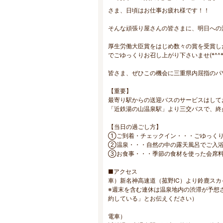
さま、日頃はお仕事お疲れ様です！！
そんな頑張り屋さんの皆さまに、明日への
厚生労働大臣賞をはじめ数々の賞を受賞し
でごゆっくりお召し上がり下さいませ(*^^*
皆さま、ぜひこの機会に三重県内屈指のパワー
【重要】
最寄り駅からの送迎バスのサービスはして
「近鉄湯の山温泉駅」より三交バスで、終
【当日の過ごし方】
①ご到着・チェックイン・・・ごゆっくり
②温泉・・・自然の中の露天風呂でご入浴
③お食事・・・季節の食材を使った会席料
■アクセス
車）新名神高速道（菰野IC）より鈴鹿スカ
※週末を含む連休は温泉地内の渋滞が予想
約している」とお伝えください）
電車）