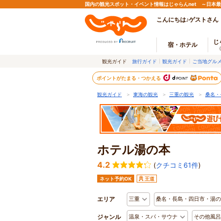
国内の観光スポット・イベント情報はじゃらんnet ～日本
こんにちは♪ゲストさん
じ
宿・ホテル
観光ガイド
旅行ガイド
観光ガイド
ご当地グル
ポイントがたまる・つかえる
観光ガイド
＞
東海の観光
＞
三重の観光
＞
桑名・
ホテル湯の本
4.2
(
クチコミ61件
)
ネット予約OK
王道
エリア
三重
桑名・長島・四日市・湯の
ジャンル
温泉・スパ・サウナ
その他風呂