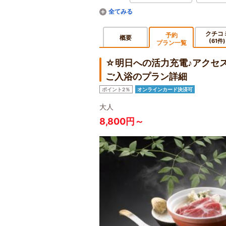
クチコ
予約
概要
(61件)
プラン一覧
☆明日への活力充電♪アクセ
ご入浴のプラン詳細
ポイント2％
オンラインカード決済可
大人
8,800円～