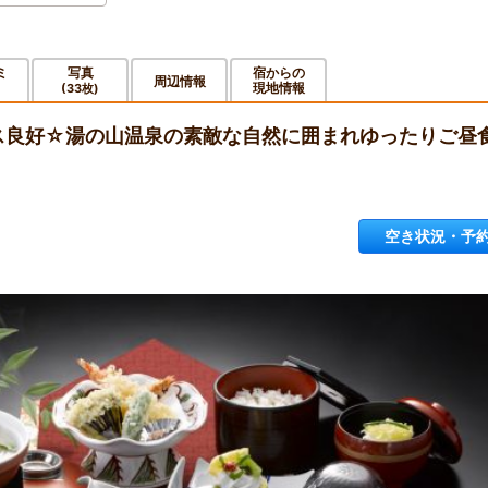
ミ
写真
宿からの
周辺情報
現地情報
(33枚)
ス良好☆湯の山温泉の素敵な自然に囲まれゆったりご昼
空き状況・予