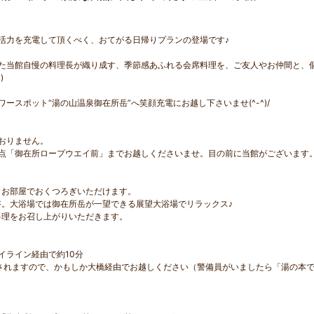
活力を充電して頂くべく、おてがる日帰りプランの登場です♪
た当館自慢の料理長が織り成す、季節感あふれる会席料理を、ご友人やお仲間と、
)
スポット“湯の山温泉御在所岳”へ笑顔充電にお越し下さいませ(^-^)/
おりません。
点「御在所ロープウエイ前」までお越しくださいませ。目の前に当館がございます
お部屋でおくつろぎいただけます。
。大浴場では御在所岳が一望できる展望大浴場でリラックス♪
理をお召し上がりいただきます。
イライン経由で約10分
されますので、かもしか大橋経由でお越しください（警備員がいましたら「湯の本