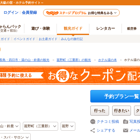
最大級の宿・ホテル予約サイト～
ログイン
会員登録
お得な特典をみる
ゃらんパック
遊び・体験
観光ガイド
レンタカー
航空券
（交通＋宿泊）
メガイド
イベントガイド
お土産ガイド
みんなの旅行記
長島・四日市・湯の山・鈴鹿の観光
＞
菰野町（三重郡）の観光
＞
ホテル湯の本
＞
ホテル湯の
予約プラン一覧
行った
行きたい
ク
クチコミ投稿
写真
山・鈴鹿
菰野町（三重郡）
菰野
シェアする
メー
・スパ・サロン