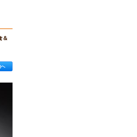
食＆
約へ