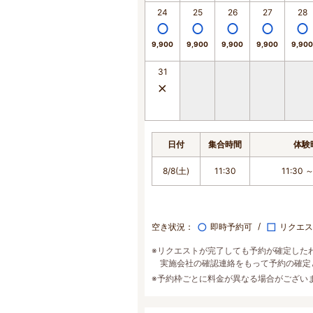
24
25
26
27
28
9,900
9,900
9,900
9,900
9,900
31
日付
集合時間
体験
8/8(土)
11:30
11:30 ～
○
□
空き状況：
即時予約可
リクエス
※リクエストが完了しても予約が確定した
実施会社の確認連絡をもって予約の確定
※予約枠ごとに料金が異なる場合がござい