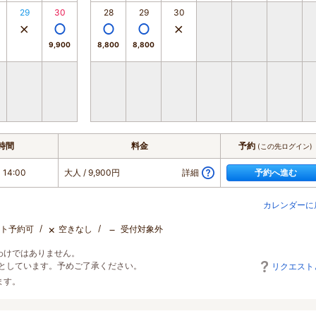
29
30
28
29
30
9,900
8,800
8,800
時間
料金
予約
(この先ログイン)
 14:00
大人
/ 9,900円
詳細
予約へ進む
カレンダーに
×
－
ト予約可
空きなし
受付対象外
わけではありません。
としています。予めご了承ください。
リクエスト
ます。