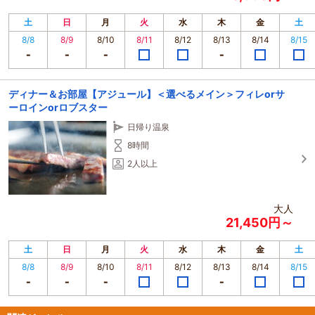
土
日
月
火
水
木
金
土
8/8
8/9
8/10
8/11
8/12
8/13
8/14
8/15
ディナー＆お部屋【アジュール】＜選べるメイン＞フィレorサ
ーロインorロブスター
日帰り温泉
8時間
2人以上
大人
21,450円～
土
日
月
火
水
木
金
土
8/8
8/9
8/10
8/11
8/12
8/13
8/14
8/15