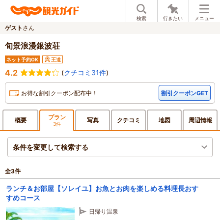
検索
行きたい
メニュー
ゲスト
さん
旬景浪漫銀波荘
ネット予約OK
王道
4.2
(
クチコミ31件
)
お得な割引クーポン配布中！
割引クーポンGET
プラン
概要
写真
クチ
コミ
地図
周辺
情報
3件
条件を変更して検索する
全
3
件
ランチ＆お部屋【ソレイユ】お魚とお肉を楽しめる料理長おす
すめコース
日帰り温泉