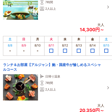
7時間
2人以上
大人
14,300円～
土
日
月
火
水
木
金
土
8/8
8/9
8/10
8/11
8/12
8/13
8/14
8/15
ランチ＆お部屋【アルジャン】鮑・国産牛が愉しめるスペシャ
ルコース
日帰り温泉
7時間
2人以上
大人
20,350円～