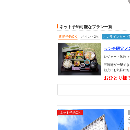
ネット予約可能なプラン一覧
即時予約OK
ポイント2％
オンラインカード
ランチ限定メ
三河湾が一望で
レジャー・体験 
三河湾が一望でき
観光にお気軽にお
おひとり様
ネット予約OK