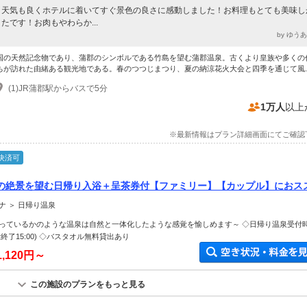
天気も良くホテルに着いてすぐ景色の良さに感動しました！お料理もとても美味し
たです！お肉もやわらか...
by ゆう
国の天然記念物であり、蒲郡のシンボルである竹島を望む蒲郡温泉。古くより皇族や多くの
ちが訪れた由緒ある観光地である。春のつつじまつり、夏の納涼花火大会と四季を通じて風..
(1)JR蒲郡駅からバスで5分
1万人
以上
※最新情報はプラン詳細画面にてご確認
決済可
の絶景を望む日帰り入浴＋呈茶券付【ファミリー】【カップル】におス
ナ ＞ 日帰り温泉
っているかのような温泉は自然と一体化したような感覚を愉しめます～ ◇日帰り温泉受付
(受付終了15:00) ◇バスタオル無料貸出あり
1,120円～
この施設のプランをもっと見る