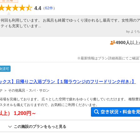
4.4
（
62件
）
何回も利用しています。 お風呂も綺麗でゆっくり浸かれるし最高です。女性用の
ティも充実しています...
by よう
4900人
以上
※最新情報はプラン詳細画面にてご確認
決済可
ックス】日帰りご入浴プラン【１階ラウンジのフリードリンク付き♪】
ナ ＞ その他風呂・スパ・サロン
浴場を完備しております。 広々とした空間で疲れをゆっくり癒していただけます。 種類豊
スタオルも備えておりますので、お気軽にご利用くださいませ。
以上）
1,200円～
この施設のプランをもっと見る