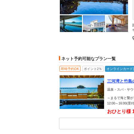
ネット予約可能なプラン一覧
即時予約OK
ポイント2％
オンラインカード
三河湾と竹島
◎
温泉・スパ・サウ
～まるで海と繋が
12:00～16:00
おひとり様