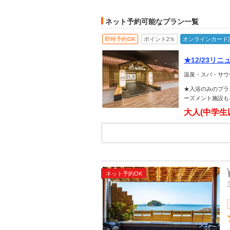
ネット予約可能なプラン一覧
即時予約OK
ポイント2％
オンラインカード
★12/23リ
の湯 前売り
温泉・スパ・サウ
★入浴のみのプラ
ーズメント施設も
大人(中学生
ネット予約OK