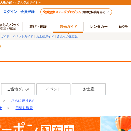
最大級の宿・ホテル予約サイト～
ログイン
会員登録
お得な特典をみる
ゃらんパック
遊び・体験
観光ガイド
レンタカー
航空券
（交通＋宿泊）
メガイド
イベントガイド
お土産ガイド
みんなの旅行記
ご当地グルメ
イベント
お土産
＞
さらに絞り込む
ナ
＞
日帰り温泉