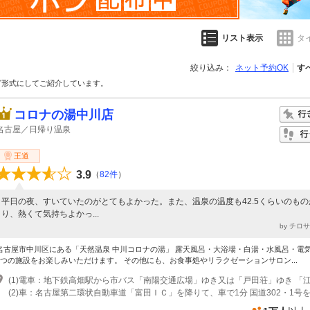
リスト表示
タ
絞り込み：
ネット予約OK
す
グ形式にしてご紹介しています。
コロナの湯中川店
名古屋／日帰り温泉
王道
3.9
（
82件
）
平日の夜、すいていたのがとてもよかった。また、温泉の温度も42.5くらいのもの
り、熱くて気持ちよかっ...
by チロ
名古屋市中川区にある「天然温泉 中川コロナの湯」 露天風呂・大浴場・白湯・水風呂・電
5つの施設をお楽しみいただけます。 その他にも、お食事処やリラクゼーションサロン...