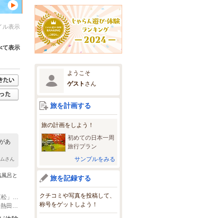
イル表示
べて表示
ようこそ
ゲスト
さん
旅を計画する
旅の計画をしよう！
初めての日本一周
があ
旅行プラン
サンプルをみる
サムさん
気風呂と
旅を記録する
クチコミや写真を投稿して、
(1)電車：地下鉄高畑駅から市バス「南陽交通広場」ゆき又は「戸田荘」ゆき 「江松」下車すぐ
称号をゲットしよう！
(2)車：名古屋第二環状自動車道「富田ＩＣ」を降りて、車で1分 国道302・1号を熱田方面へ4km