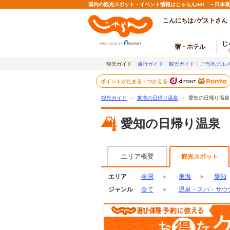
国内の観光スポット・イベント情報はじゃらんnet ～日本
こんにちは♪ゲストさん
じ
宿・ホテル
観光ガイド
旅行ガイド
観光ガイド
ご当地グル
ポイントがたまる・つかえる
観光ガイド
＞
東海の日帰り温泉
＞
愛知の日帰り温泉
愛知の日帰り温泉
エリア概要
観光スポット
エリア
全国
＞
東海
＞
愛知
ジャンル
全て
＞
温泉・スパ・サウ