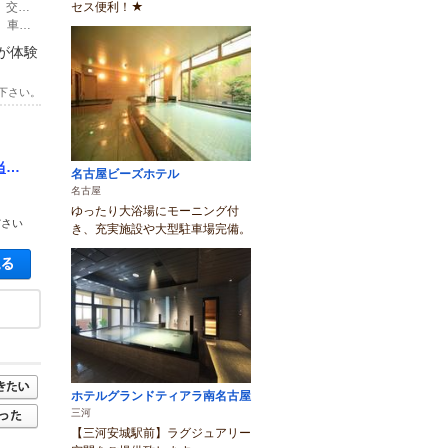
セス便利！★
(1)東名高速道路音羽・蒲郡ＩＣから約30分 オレンジロード経由、直進約10キロ、交差点「竹島入口」左折、直進約3キロ、交差点「三谷温泉」を直進後約300メートル左折
(2)新幹線豊橋駅→JR東海道本線三河三谷駅 最寄り駅：三河三谷駅、徒歩約30分、車約5分
が体験
下さい。
当＆
名古屋ビーズホテル
し
名古屋
ゆったり大浴場にモーニング付
ださい
き、充実施設や大型駐車場完備。
空き状況・料金を見る
ホテルグランドティアラ南名古屋
三河
【三河安城駅前】ラグジュアリー