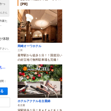
[PR]
かっ
あんさん
作家た
.
が体験
岡崎オーワホテル
下さい。
三河
最寄駅から徒歩１分！！国道沿い
の好立地で無料駐車場も完備！
スメ
時間：
空き状況・料金を見る
ホテルアクテル名古屋錦
名古屋
栄駅徒歩１分！ＲｅＦａとＫＩＮ