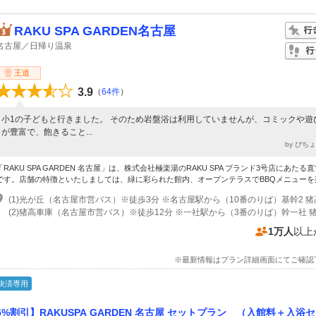
RAKU SPA GARDEN名古屋
名古屋／日帰り温泉
王道
3.9
（
64件
）
小1の子どもと行きました。 そのため岩盤浴は利用していませんが、コミックや遊
が豊富で、飽きること...
by ぴち
「RAKU SPA GARDEN 名古屋」は、株式会社極楽湯のRAKU SPA ブランド3号店にあたる
です。店舗の特徴といたしましては、緑に彩られた館内、オープンテラスでBBQメニューを楽し
1万人
以上
※最新情報はプラン詳細画面にてご確認
決済専用
%割引】RAKUSPA GARDEN 名古屋 セットプラン （入館料＋入浴