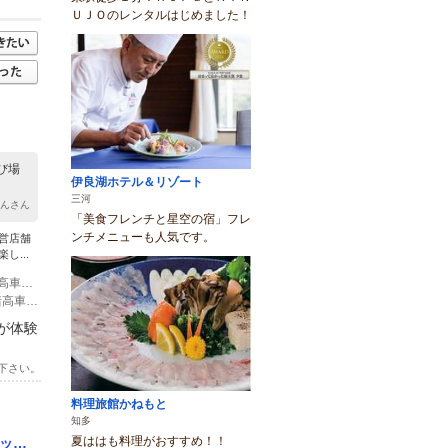
ＵＪＯのレンタルはじめました！
び場
伊良湖ホテル＆リゾート
三河
ょんさん
「美食フレンチと星空の宿」フレ
ンチメニューも人気です。
直営店舗
...
(1)光が丘（名古屋市営バス）※徒歩3分 ※名古屋駅から（10番のりば）基幹2 猪高車庫行
(2)猪高車庫（名古屋市営バス）※徒歩12分 ※一社駅から（3番のりば）幹一社 猪高車庫行
が体験
下さい。
料理旅館かねもと
知多
夏ははも料理がおすすめ！！
セット