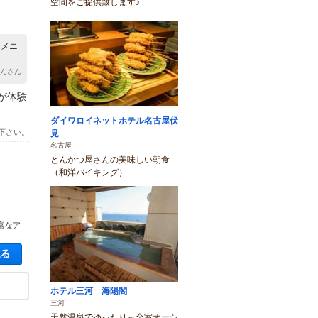
空間をご提供致します♪
アメニ
ちんさん
が体験
ダイワロイネットホテル名古屋伏
下さい。
見
名古屋
とんかつ屋さんの美味しい朝食
（和洋バイキング）
富なア
空き状況・料金を見る
ホテル三河 海陽閣
三河
天然温泉でゆったり～全室オーシ