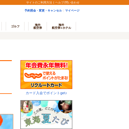
サイトのご利用方法
ヘルプ/問い合わせ
予約照会・変更・キャンセル
マイページ
海外
海外
ゴルフ
航空券
航空券+ホテル
カード入会でポイントget♪