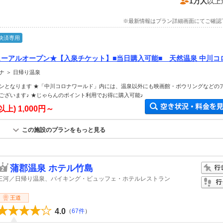
1万人
以上
※最新情報はプラン詳細画面にてご確認
決済専用
ニューアルオープン★【入泉チケット】■当日購入可能■ 天然温泉 中川コ
チケット≪ファミリーやお友達同士にオススメ♪≫
ナ ＞ 日帰り温泉
ンとなります ★「中川コロナワールド」内には、温泉以外にも映画館・ボウリングなどの
ございます♪ ★じゃらんのポイント利用でお得に購入可能♪
以上)
1,000円～
この施設のプランをもっと見る
蒲郡温泉 ホテル竹島
三河／日帰り温泉、バイキング・ビュッフェ・ホテルレストラン
王道
4.0
（
67件
）