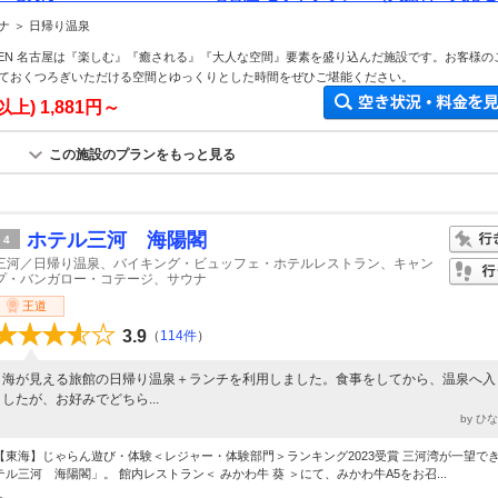
ナ ＞ 日帰り温泉
GARDEN 名古屋は『楽しむ』『癒される』『大人な空間』要素を盛り込んだ施設です。お客様の
ておくつろぎいただける空間とゆっくりとした時間をぜひご堪能ください。
以上)
1,881円～
この施設のプランをもっと見る
ホテル三河 海陽閣
4
三河／日帰り温泉、バイキング・ビュッフェ・ホテルレストラン、キャン
プ・バンガロー・コテージ、サウナ
王道
3.9
（
114件
）
海が見える旅館の日帰り温泉＋ランチを利用しました。食事をしてから、温泉へ入
したが、お好みでどちら...
by ひ
【東海】じゃらん遊び・体験＜レジャー・体験部門＞ランキング2023受賞 三河湾が一望で
テル三河 海陽閣」。 館内レストラン＜ みかわ牛 葵 ＞にて、みかわ牛A5をお召...