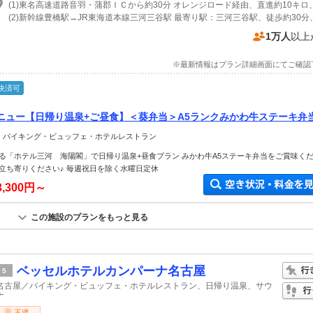
1万人
以上
※最新情報はプラン詳細画面にてご確認
決済可
ニュー【日帰り温泉+ご昼食】＜葵弁当＞A5ランクみかわ牛ステーキ弁
きる温泉でゆったり旅行気分♪滞在可能時間11：00～14：30※客室な
＞ バイキング・ビュッフェ・ホテルレストラン
る「ホテル三河 海陽閣」で日帰り温泉+昼食プラン みかわ牛A5ステーキ弁当をご賞味く
立ち寄りください♪ 毎週祝日を除く水曜日定休
3,300円～
この施設のプランをもっと見る
ベッセルホテルカンパーナ名古屋
5
名古屋／バイキング・ビュッフェ・ホテルレストラン、日帰り温泉、サウ
ナ
王道