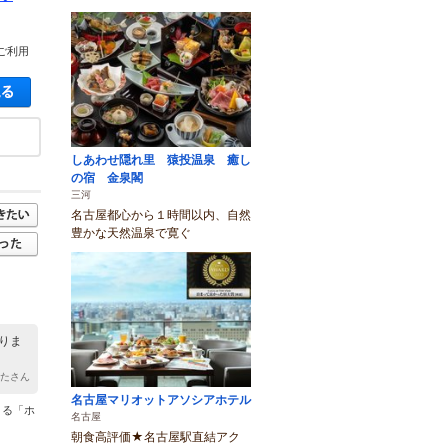
ご利用
空き状況・料金を見る
しあわせ隠れ里 猿投温泉 癒し
の宿 金泉閣
三河
名古屋都心から１時間以内、自然
豊かな天然温泉で寛ぐ
りま
なたさん
名古屋マリオットアソシアホテル
きる「ホ
名古屋
朝食高評価★名古屋駅直結アク