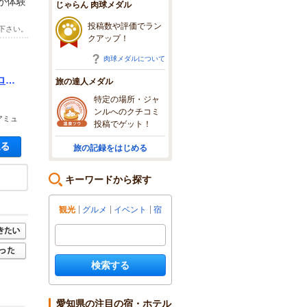
が体験
じゃらん 肉球メダル
投稿数や評価でラン
下さい。
クアップ！
肉球メダルについて
ロナ
旅の達人メダル
特定の場所・ジャ
ンルへのクチコミ
アミュ
投稿でゲット！
空き状況・料金を見る
旅の記録をはじめる
キーワードから探す
観光
グルメ
イベント
宿
検索する
愛知県の注目の宿・ホテル