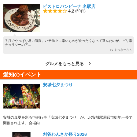
ビストロバンビーナ 名駅店
4.2
(60件)
７月でやっぱり暑い気温。バテ防止に辛いものが食べたくなって選んだのが、ピリ辛
チョリソーのア...
by まっきーさん
グルメをもっと見る
愛知のイベント
安城七夕まつり
安城の真夏を彩る恒例行事「安城七夕まつり」が、JR安城駅周辺市街地一帯で
開催されます。会場内...
刈谷わんさか祭り2026