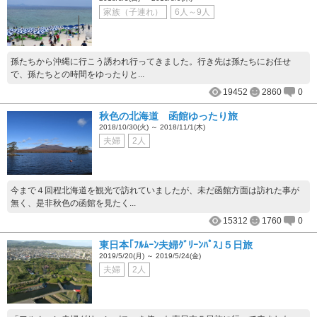
家族（子連れ）
6人～9人
孫たちから沖縄に行こう誘われ行ってきました。行き先は孫たちにお任せ
で、孫たちとの時間をゆったりと...
19452
2860
0
秋色の北海道 函館ゆったり旅
2018/10/30(火) ～ 2018/11/1(木)
夫婦
2人
今まで４回程北海道を観光で訪れていましたが、未だ函館方面は訪れた事が
無く、是非秋色の函館を見たく...
15312
1760
0
東日本｢ﾌﾙﾑｰﾝ夫婦ｸﾞﾘｰﾝﾊﾟｽ｣５日旅
2019/5/20(月) ～ 2019/5/24(金)
夫婦
2人