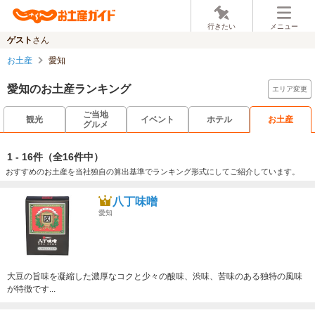
行きたい
メニュー
ゲスト
さん
お土産
愛知
愛知のお土産ランキング
エリア変更
ご当地
観光
イベント
ホテル
お土産
グルメ
1 - 16件
（全16件中）
おすすめのお土産を当社独自の算出基準でランキング形式にしてご紹介しています。
八丁味噌
愛知
大豆の旨味を凝縮した濃厚なコクと少々の酸味、渋味、苦味のある独特の風味
が特徴です...