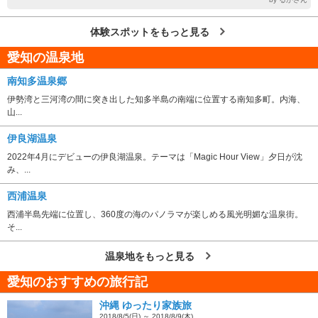
体験スポットをもっと見る
愛知の温泉地
南知多温泉郷
伊勢湾と三河湾の間に突き出した知多半島の南端に位置する南知多町。内海、
山...
伊良湖温泉
2022年4月にデビューの伊良湖温泉。テーマは「Magic Hour View」夕日が沈
み、...
西浦温泉
西浦半島先端に位置し、360度の海のパノラマが楽しめる風光明媚な温泉街。
そ...
温泉地をもっと見る
愛知のおすすめの旅行記
沖縄 ゆったり家族旅
2018/8/5(日) ～ 2018/8/9(木)