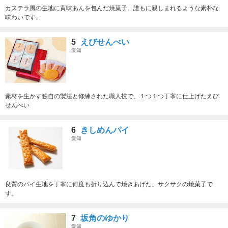
カステラ風の生地に黄味あんを包んだ焼菓子。誰もに親しまれるような素朴な
味わいです...
5
えびせんべい
愛知
素材を生かす独自の製法と修練された職人技で、１つ１つ丁寧に仕上げたえび
せんべい
6
きしめんパイ
愛知
良質のパイ生地を丁寧に何度も折り込んで焼きあげた、サクサクの焼菓子で
す。
7
坂角のゆかり
愛知