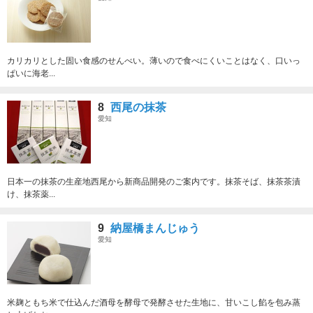
カリカリとした固い食感のせんべい。薄いので食べにくいことはなく、口いっ
ぱいに海老...
8
西尾の抹茶
愛知
日本一の抹茶の生産地西尾から新商品開発のご案内です。抹茶そば、抹茶茶漬
け、抹茶薬...
9
納屋橋まんじゅう
愛知
米麹ともち米で仕込んだ酒母を酵母で発酵させた生地に、甘いこし餡を包み蒸