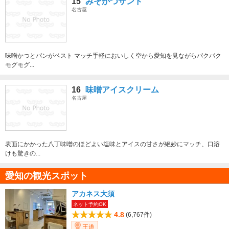
15
みそかつサンド
名古屋
味噌かつとパンがベスト マッチ手軽においしく空から愛知を見ながらパクパク
モグモグ...
16
味噌アイスクリーム
名古屋
表面にかかった八丁味噌のほどよい塩味とアイスの甘さが絶妙にマッチ、口溶
けも驚きの...
愛知の観光スポット
アカネス大須
ネット予約OK
4.8
(6,767件)
王道