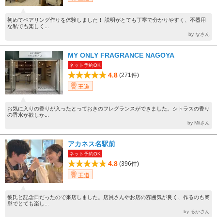
初めてペアリング作りを体験しました！ 説明がとても丁寧で分かりやすく、不器用
な私でも楽しく...
by なさん
MY ONLY FRAGRANCE NAGOYA
ネット予約OK
4.8
(271件)
王道
お気に入りの香りが入ったとっておきのフレグランスができました。シトラスの香り
の香水が欲しか...
by Miiさん
アカネス名駅前
ネット予約OK
4.8
(396件)
王道
彼氏と記念日だったので来店しました。店員さんやお店の雰囲気が良く、作るのも簡
単でとても楽し...
by るかさん