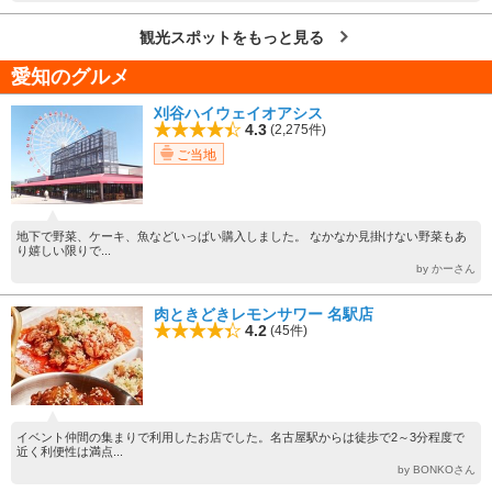
観光スポットをもっと見る
愛知のグルメ
刈谷ハイウェイオアシス
4.3
(2,275件)
ご当地
地下で野菜、ケーキ、魚などいっぱい購入しました。 なかなか見掛けない野菜もあ
り嬉しい限りで...
by かーさん
肉ときどきレモンサワー 名駅店
4.2
(45件)
イベント仲間の集まりで利用したお店でした。名古屋駅からは徒歩で2～3分程度で
近く利便性は満点...
by BONKOさん