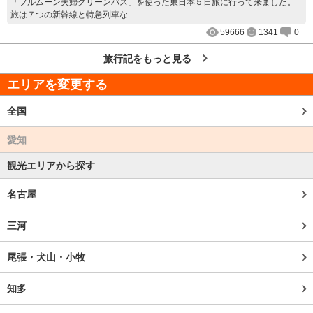
「フルムーン夫婦グリーンパス」を使った東日本５日旅に行って来ました。
旅は７つの新幹線と特急列車な...
59666
1341
0
旅行記をもっと見る
エリアを変更する
全国
愛知
観光エリアから探す
名古屋
三河
尾張・犬山・小牧
知多