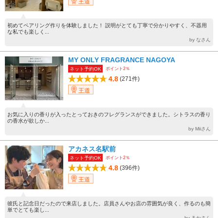
王道
初めてペアリング作りを体験しました！ 説明がとても丁寧で分かりやすく、不器用
な私でも楽しく...
by なさん
MY ONLY FRAGRANCE NAGOYA
ポイント2％
ネット予約OK
4.8
(271件)
王道
お気に入りの香りが入ったとっておきのフレグランスができました。シトラスの香り
の香水が欲しか...
by Miiさん
アカネス名駅前
ポイント2％
ネット予約OK
4.8
(396件)
王道
彼氏と記念日だったので来店しました。店員さんやお店の雰囲気が良く、作るのも簡
単でとても楽し...
by るかさん