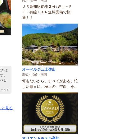
高知・須崎・南国
ＪＲ高知駅徒歩２分♪Ｗｉ－Ｆ
ｉ・有線ＬＡＮ無料完備で快
適！！
オーベルジュ土佐山
なきは
高知・須崎・南国
す。
べし
何もないから、すべてがある。忙
しい毎日に、極上の「空白」を。
 みーさん
っと見る
オリエントホテル高知