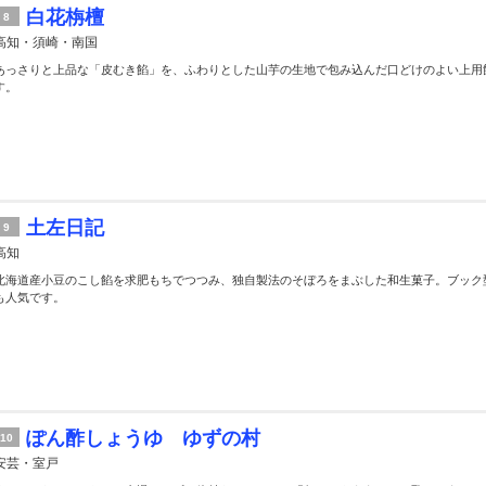
白花栴檀
8
高知・須崎・南国
あっさりと上品な「皮むき餡」を、ふわりとした山芋の生地で包み込んだ口どけのよい上用
す。
土左日記
9
高知
北海道産小豆のこし餡を求肥もちでつつみ、独自製法のそぼろをまぶした和生菓子。ブック
も人気です。
ぽん酢しょうゆ ゆずの村
10
安芸・室戸