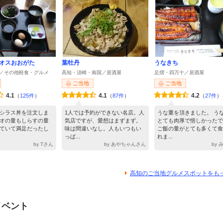
オスおおがた
葉牡丹
うなきち
／その他軽食・グルメ
高知・須崎・南国／居酒屋
足摺・四万十／居酒屋
ご当地
ご当地
4.1
4.1
4.2
（
125件
）
（
87件
）
（
27件
）
シラス丼を注文しま
1人では予約ができない名店。人
うな重を頂きました。 う
オの量もしらすの量
気店ですが、愛想はまずまず。
とても肉厚で惜しかったで
ていて満足だったし
味は間違いなし。人もいつもい
ご飯の量がとても多くて食
っぱ...
れま...
by Tさん
by あやちゃんさん
by
高知のご当地グルメスポットをも
イベント