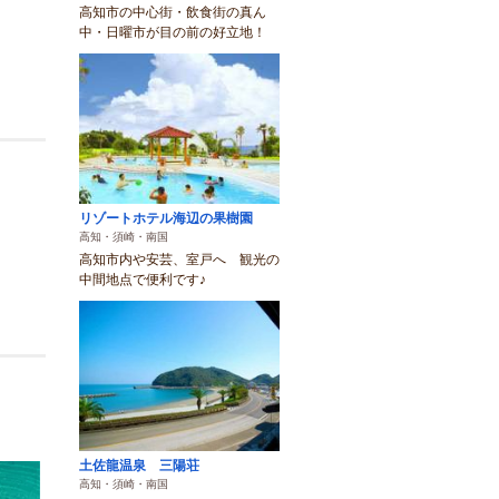
高知市の中心街・飲食街の真ん
中・日曜市が目の前の好立地！
リゾートホテル海辺の果樹園
高知・須崎・南国
高知市内や安芸、室戸へ 観光の
中間地点で便利です♪
土佐龍温泉 三陽荘
高知・須崎・南国