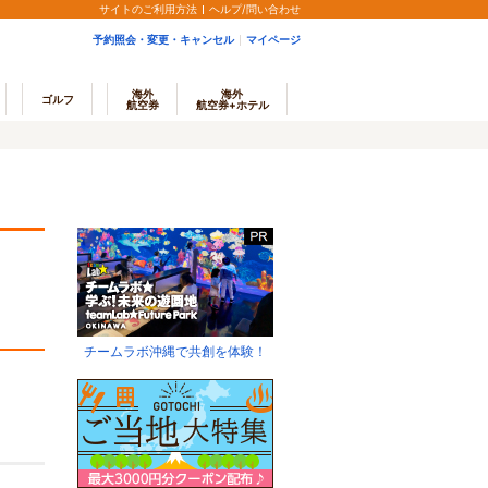
サイトのご利用方法
ヘルプ/問い合わせ
予約照会・変更・キャンセル
マイページ
海外
海外
ゴルフ
航空券
航空券+ホテル
チームラボ沖縄で共創を体験！