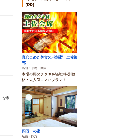
[PR]
真心こめた美食の老舗宿 土佐御
苑
高知・須崎・南国
本場の鰹のタタキを堪能♪特別価
格・大人気コスパプラン！
ルな素
四万十の宿
足摺・四万十