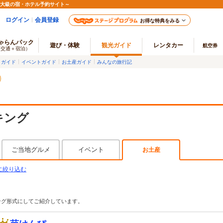
最大級の宿・ホテル予約サイト～
ログイン
会員登録
お得な特典をみる
ゃらんパック
遊び・体験
観光ガイド
レンタカー
航空券
（交通＋宿泊）
メガイド
イベントガイド
お土産ガイド
みんなの旅行記
キング
ご当地グルメ
イベント
お土産
に絞り込む
ング形式にしてご紹介しています。