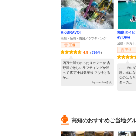
RioBRAVO!
柏島ダイビ
ey Dive
高知・須崎・南国／ラフティング
足摺・四万十
王道
王道
4.9
（
716件
）
四万十川でゆったりカヌーか 吉
野川で激しいラフティングか迷
ここでのダ
って 四万十は数年後でも行ける
思い出にな
か...
なのはもち
by mechoさん
ターの...
高知のおすすめご当地グ