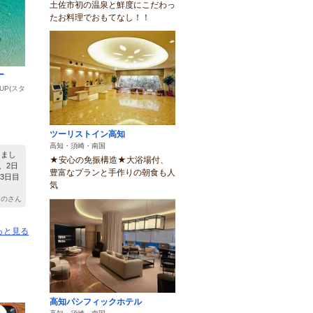
土佐市初の温泉と鮮度にこだわっ
たお料理でおもてなし！！
ー
P(スタ
）
ツーリストイン高知
高知・須崎・南国
きまし
★安心の免振構造★大浴場付、
、2日
豊富なプランと手作りの朝食も人
3日目
気
 りのさん
っと見る
高知パシフィックホテル