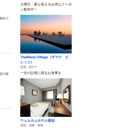
土曜日・夏も使えるお得なクーポ
ン配布中！
饅頭で
TheMana Village（ザマナ ビ
レッジ）
足摺・四万十
一生の記憶に残るお食事を
型の箱
ウェルカムホテル高知
高知・須崎・南国