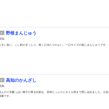
野根まんじゅう
4
高知
うすい皮に、こし餡がぎっしり。軽く口当たりのよい、一口サイズの蒸しまんじゅうです。
高知のかんざし
5
高知
ほんのり甘酸っぱい柚子の香る白餡を、旨味たっぷりにホイル焼きで閉じ込めました。土佐
銘菓です。