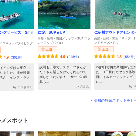
ングサービス Smil
仁淀川SUP★UP
仁淀川アウトドアセンタ
高知・須崎・南国／サップ・SUP(スタ
高知・須崎・南国／サップ・SU
ンドアップパドル)
ンドアップパドル)
／スキューバダイビング
王道
王道
4.9
4.8
（
248件
）
（
554件
4.9
（
301件
）
説明も丁寧で、スタッフさんが
2泊3日で初の高知旅行に
イビングは大変良い
たくさん話しかけてくれるので
た！ 1日目にカヤック体験
りました。海が綺麗
楽しかったです！！ サップの道
目にイルカウォッチング、
ろん、インストラク
具も...
に...
by のさん
by
by こうきさん
高知の観光スポットをも
ルメスポット