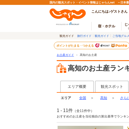
国内の観光スポット・イベント情報はじゃらんnet ～日本
こんにちは♪ゲストさん
じ
宿・ホテル
観光ガイド
旅行ガイド
観光ガイド
ご当地グル
ポイントがたまる・つかえる
お土産ガイド
＞
高知のお土産
高知のお土産ラン
エリア概要
観光スポット
エリア
全国
＞
高知
＞
さら
1 - 11件
（全11件中）
おすすめのお土産を当社独自の算出基準でランキ