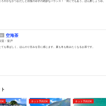
まろやかなかつおだしと自慢のゆずの絶妙なバランス！「何にでもあう」ぽん酢しょうゆ。
空海茶
11
安芸・室戸
とても香ばしく、ほんのり甘みを舌に感じます。夏も冬も飲みたくなるお茶です。
ット
OK
ネット予約OK
ネット予約OK