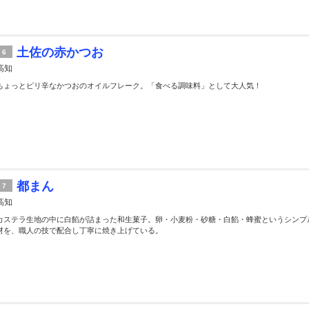
土佐の赤かつお
6
高知
ちょっとピリ辛なかつおのオイルフレーク。「食べる調味料」として大人気！
都まん
7
高知
カステラ生地の中に白餡が詰まった和生菓子。卵・小麦粉・砂糖・白餡・蜂蜜というシンプ
材を、職人の技で配合し丁寧に焼き上げている。