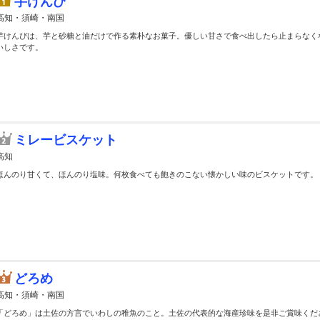
芋けんぴ
高知・須崎・南国
芋けんぴは、芋と砂糖と油だけで作る素朴なお菓子。優しい甘さで食べ出したら止まらなく
いしさです。
ミレービスケット
高知
ほんのり甘くて、ほんのり塩味。何枚食べても飽きのこない懐かしい味のビスケットです。
どろめ
高知・須崎・南国
「どろめ」は土佐の方言でいわしの稚魚のこと。土佐の代表的な海産珍味を是非ご賞味くだ