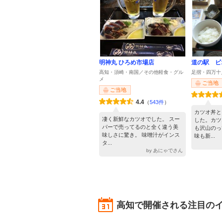
明神丸 ひろめ市場店
道の駅 ビ
高知・須崎・南国／その他軽食・グル
足摺・四万十
メ
ご当地
ご当地
4.4
（
543件
）
カツオ丼と
凄く新鮮なカツオでした。 スー
した。カツ
パーで売ってるのと全く違う美
も沢山のっ
味しさに驚き。 味噌汁がインス
味も新...
タ...
by あにゃでさん
高知で開催される注目の