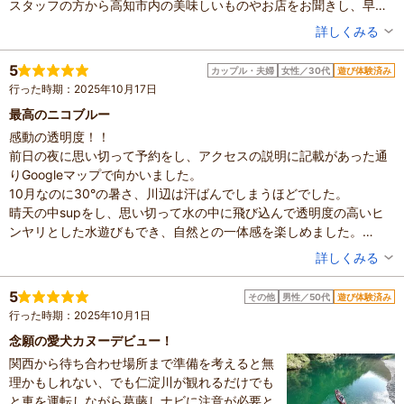
スタッフの方から高知市内の美味しいものやお店をお聞きし、早速
行って来ました
投稿者：
8treeさん
詳しくみる
ドローンの映像や写真もたくさんいただき、素晴らしい思い出にな
混雑具合：空いていた
りました
滞在時間：1～2時間
5
カップル・夫婦
女性／30代
遊び体験済み
設備の有無：駐車場、トイレ
ありがとうございました
行った時期：2025年10月17日
投稿日：2025年11月27日
最高のニコブルー
感動の透明度！！
前日の夜に思い切って予約をし、アクセスの説明に記載があった通
りGoogleマップで向かいました。
10月なのに30°の暑さ、川辺は汗ばんでしまうほどでした。
晴天の中supをし、思い切って水の中に飛び込んで透明度の高いヒ
ンヤリとした水遊びもでき、自然との一体感を楽しめました。
ガイドの方のご対応も素晴らしく、supに乗りながら
投稿者：
はるかさん
詳しくみる
高知の食事処のおすすめや、絶景の見れる場所などお話ししながら
混雑具合：空いていた
あっという間の2時間でした。平日の体験という事もあり、周りにい
滞在時間：1～2時間
5
その他
男性／50代
遊び体験済み
設備の有無：駐車場、トイレ
る人も少なく、自分達だけの時間を過ごすことができました。
行った時期：2025年10月1日
投稿日：2025年10月20日
体験を悩んでいる方がいるのであれば、是非おすすめしたいです。
念願の愛犬カヌーデビュー！
写真のデータもたくさん頂き、いい思い出になりました。
関西から待ち合わせ場所まで準備を考えると無
ありがとうございました！
理かもしれない、でも仁淀川が観れるだけでも
と車を運転しながら葛藤しナビに注意が必要と