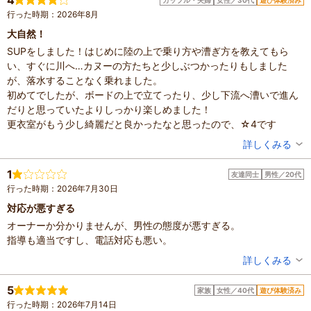
4
カップル・夫婦
女性／30代
遊び体験済み
行った時期：2026年8月
大自然！
SUPをしました！はじめに陸の上で乗り方や漕ぎ方を教えてもら
い、すぐに川へ…カヌーの方たちと少しぶつかったりもしました
が、落水することなく乗れました。
初めてでしたが、ボードの上で立てったり、少し下流へ漕いで進ん
だりと思っていたよりしっかり楽しめました！
更衣室がもう少し綺麗だと良かったなと思ったので、☆4です
投稿者：
みのりさん
詳しくみる
混雑具合：普通
滞在時間：2～3時間
1
友達同士
男性／20代
設備の有無：駐車場
行った時期：2026年7月30日
投稿日：2026年8月3日
対応が悪すぎる
体験した高評価プラン
オーナーか分かりませんが、男性の態度が悪すぎる。
【高知県｜仁淀川・仁淀ブルー】SUP宙船（そらふね）体
指導も適当ですし、電話対応も悪い。
験／スイーツ付／カップル・お友達と♪／一眼レフ＆4Kドロ
投稿者：
けいとさん
ーン撮影データプレゼント！
詳しくみる
7,800円～
参加：小学生以上か未就学児で船を漕ぐ場合
混雑具合：やや空いていた
※最新のプラン内容はクチコミ投稿時と異なる場合があります。
滞在時間：1～2時間
5
予約時は必ずプラン詳細をご確認ください。
家族
女性／40代
遊び体験済み
人数：2人
行った時期：2026年7月14日
投稿日：2026年7月30日