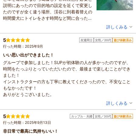
説明にあったので目的地の設定を近くで変更し
たのですが全く違う場所、渓谷に到着着替えの
時間愛犬にトイレをさす時間など間に合ったと
は思ったもののそれらしい人がいない、恐る恐
投稿者：
マサさん
詳しくみる
る電話をしてみると違う場所であったが偶々こ
混雑具合：空いていた
の時間は私達だけであったためお待ち頂き20分
滞在時間：1～2時間
5
友達同士
女性／20代
遊び体験済み
人数：2人
掛けてもう一度間違えてガイドの方のもとへ到
行った時期：2025年9月
設備の有無：駐車場
着！何とかカヌーに乗れるメンタルを創りいざ
投稿日：2025年10月6日
いい思い出ができました！
Start仁淀川へ。お天気が良くガイドの方がおひ
グループで参加しました！SUPが初体験の人が多かったのですが、
さまがあたっている場所に導いてくれる愛犬も
体験した高評価プラン
時間をたっぷりとっていただいたので、最後まで楽しむことができ
しっかりとお座り状態をキープしている。私は
【高知県｜仁淀川・仁淀ブルー】カナディアンカヌー宙船（
ました！
ずっと昔にカナディアンカヌーとリバーカヤッ
そらふね）体験／スイーツ付／一眼レフ＆4Kドローン撮影
インストラクターの方も丁寧に教えてくださったので、不安なこと
クを持っていたことがあるがもう初心者同様な
データプレゼント！／【ペットと一緒も♪】
7,800円～
参加：小学生以上か未就学児で船を漕ぐ場合
もなかったです！
のでしっかりレクチャーに耳を傾ける、アドバ
※最新のプラン内容はクチコミ投稿時と異なる場合があります。
ありがとうございました。
イスで少しずつ感覚が蘇る最高の時でした。そ
予約時は必ずプラン詳細をご確認ください。
こでガイドの方がドローンによる空撮、一眼レ
投稿者：
こまっちゃんさん
詳しくみる
フによる連写をしてくださり気持ちも解れてく
混雑具合：普通
る。最高でした。ありがとうございました。ま
滞在時間：1～2時間
5
カップル・夫婦
女性／30代
遊び体験済み
人数：3人～5人
た是非お邪魔したいと思っております。翌日写
行った時期：2025年9月13日
投稿日：2025年9月16日
真・動画のデータを共有させて頂き感動！まだ
非日常で最高に気持ちいい！
ダウンロードは出来ていませんが美しいので家