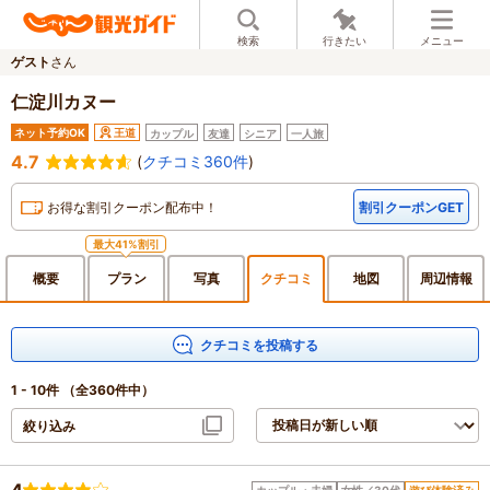
検索
行きたい
メニュー
ゲスト
さん
仁淀川カヌー
ネット予約OK
王道
カップル
友達
シニア
一人旅
4.7
(
クチコミ360件
)
お得な割引クーポン配布中！
割引クーポンGET
最大41%割引
概要
プラン
写真
クチ
コミ
地図
周辺
情報
クチコミを投稿する
1 - 10件
（全360件中）
絞り込み