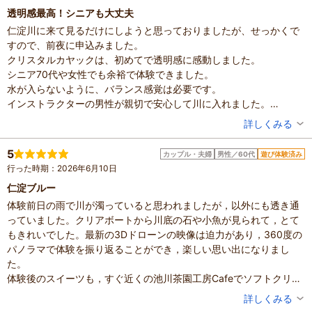
透明感最高！シニアも大丈夫
仁淀川に来て見るだけにしようと思っておりましたが、せっかくで
すので、前夜に申込みました。
クリスタルカヤックは、初めてで透明感に感動しました。
シニア70代や女性でも余裕で体験できました。
水が入らないように、バランス感覚は必要です。
インストラクターの男性が親切で安心して川に入れました。
スニーカーや靴下、ズボンは、カヌー乗り降りの際、びしょ濡れに
投稿者：
はなさん
詳しくみる
なります。
混雑具合：空いていた
チケットを貰ったカフェは、残念ながら定休日で入れませんでし
滞在時間：1～2時間
5
カップル・夫婦
男性／60代
遊び体験済み
人数：2人
た。
行った時期：2026年6月10日
家族の内訳：その他
貴重なカヌーに参加して心から良かったです。
設備の有無：トイレ
仁淀ブルー
投稿日：2026年7月16日
体験前日の雨で川が濁っていると思われましたが，以外にも透き通
っていました。クリアボートから川底の石や小魚が見られて，とて
もきれいでした。最新の3Dドローンの映像は迫力があり，360度の
パノラマで体験を振り返ることができ，楽しい思い出になりまし
た。
体験後のスイーツも，すぐ近くの池川茶園工房Cafeでソフトクリー
ムやロールケーキをおいしくいただきました。
投稿者：
ぎっちゃんさん
詳しくみる
混雑具合：空いていた