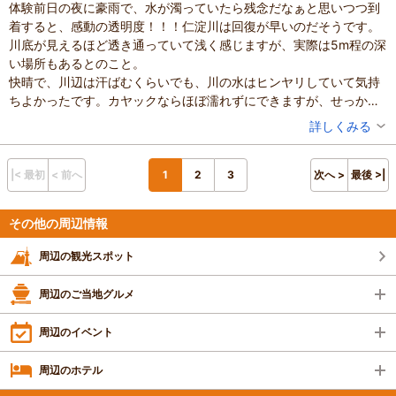
体験前日の夜に豪雨で、水が濁っていたら残念だなぁと思いつつ到
に写真を飾ろうと考えています。
着すると、感動の透明度！！！仁淀川は回復が早いのだそうです。
本当にありがとうございました、お世話になり
川底が見えるほど透き通っていて浅く感じますが、実際は5m程の深
ました！
い場所もあるとのこと。
快晴で、川辺は汗ばむくらいでも、川の水はヒンヤリしていて気持
ちよかったです。カヤックならほぼ濡れずにできますが、せっかく
なのでドボンと飛び込むことをおすすめします。このために水着買
投稿者：
いしこさん
詳しくみる
ってよかった！最高でしたー！
混雑具合：空いていた
スマホの持ち込みは自己責任ですが、ほとんどの方が持ち込んでい
滞在時間：2～3時間
設備の有無：駐車場、トイレ
るようです。自撮りしたり、スタッフ様にお渡しして写真を撮って
|< 最初
< 前へ
1
2
3
次へ >
最後 >|
投稿日：2025年9月16日
いただきました。後日ドローンの写真・動画もたくさん届きまし
た！ありがとうございます。
体験した高評価プラン
その他の周辺情報
普段の旅行では食い倒れ・呑んだくればかりで、こういったアクテ
【高知県｜仁淀川・仁淀ブルー】クリアカヤック宙船（そら
ィビティは久方ぶりでしたが、こんなに楽しいとは…！非日常が感
周辺の観光スポット
ふね）体験／スイーツ付／カップル・ファミリーに♪／一眼
じられ、本当に行ってよかったです！
レフ＆4Kドローン撮影データプレゼント！
7,800円～
参加：小学生以上か未就学児で船を漕ぐ場合
スタッフの皆様がとても親切で、楽しませていただきました。特に
周辺のご当地グルメ
※最新のプラン内容はクチコミ投稿時と異なる場合があります。
M-1出場のスタッフ様がたくさん笑わせてくださいました笑
予約時は必ずプラン詳細をご確認ください。
ありがとうございました！！
周辺のイベント
周辺のホテル