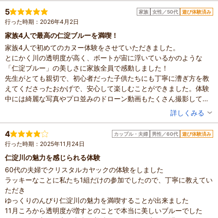
滞在時間：1～2時間
5
家族
女性／50代
遊び体験済み
設備の有無：駐車場、トイレ、乳児室
行った時期：2026年4月2日
投稿日：2026年6月11日
家族4人で最高の仁淀ブルーを満喫！
体験した高評価プラン
家族4人で初めてのカヌー体験をさせていただきました。
【高知県｜仁淀川・仁淀ブルー】クリアカヤック宙船（そら
とにかく川の透明度が高く、ボートが宙に浮いているかのような
ふね）体験／スイーツ付／カップル・ファミリーに♪／一眼
「仁淀ブルー」の美しさに家族全員で感動しました！
レフ＆4Kドローン撮影データプレゼント！
7,800円～
参加：小学生以上か未就学児で船を漕ぐ場合
先生がとても親切で、初心者だった子供たちにも丁寧に漕ぎ方を教
※最新のプラン内容はクチコミ投稿時と異なる場合があります。
えてくださったおかげで、安心して楽しむことができました。体験
予約時は必ずプラン詳細をご確認ください。
中には綺麗な写真やプロ並みのドローン動画もたくさん撮影してい
ただき、終わった後に素敵な家族の思い出ができて嬉しかったで
投稿者：
Shinoさん
詳しくみる
す。先生が仁淀川の魅力や地元ならではのおいしい鮮魚店ランチの
混雑具合：空いていた
お店、おすすめの観光スポットなどを気さくに教えていただき、さ
滞在時間：2～3時間
4
カップル・夫婦
男性／60代
遊び体験済み
人数：3人～5人
らに高知旅行を楽しめました！
行った時期：2025年11月24日
家族の内訳：お子様
周りの自然も豊かで、心からリフレッシュできた2時間でした。高知
子供の年齢：7～12歳、13歳以上
仁淀川の魅力を感じられる体験
に来たら絶対に体験すべきおすすめのスポットです！ありがとうご
設備の有無：駐車場、トイレ、手荷物預かり所
60代の夫婦でクリスタルカヤックの体験をしました
ざいました。
投稿日：2026年4月6日
ラッキーなことに私たち1組だけの参加でしたので、丁寧に教えてい
ただき
ゆっくりのんびり仁淀川の魅力を満喫することが出来ました
11月ころから透明度が増すとのことで本当に美しいブルーでした