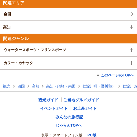
関連エリア
全国
高知
関連ジャンル
ウォータースポーツ・マリンスポーツ
カヌー・カヤック
このページのTOPへ
観光
四国
高知
高知・須崎・南国
仁淀川町（吾川郡）
仁淀川
観光ガイド
ご当地グルメガイド
イベントガイド
お土産ガイド
みんなの旅行記
じゃらんTOPへ
表示：
スマートフォン版
PC版