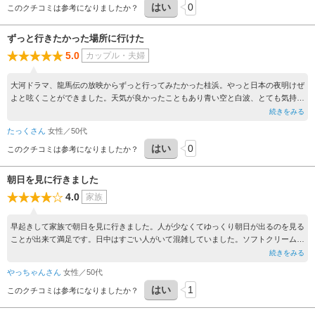
はい
0
このクチコミは参考になりましたか？
ずっと行きたかった場所に行けた
5.0
カップル・夫婦
大河ドラマ、龍馬伝の放映からずっと行ってみたかった桂浜。やっと日本の夜明けぜ
よと呟くことができました。天気が良かったこともあり青い空と白波、とても気持ち
が良かったです。
続きをみる
たっくさん
女性／50代
はい
0
このクチコミは参考になりましたか？
朝日を見に行きました
4.0
家族
早起きして家族で朝日を見に行きました。人が少なくてゆっくり朝日が出るのを見る
ことが出来て満足です。日中はすごい人がいて混雑していました。ソフトクリームや
ハンバーガー、ポテトをみんなで食べたり海を背景に家族写真を撮ったりと思い出が
続きをみる
出来ましたー
やっちゃんさん
女性／50代
はい
1
このクチコミは参考になりましたか？