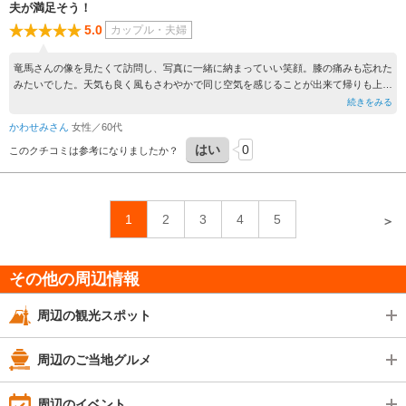
夫が満足そう！
5.0
カップル・夫婦
竜馬さんの像を見たくて訪問し、写真に一緒に納まっていい笑顔。膝の痛みも忘れた
みたいでした。天気も良く風もさわやかで同じ空気を感じることが出来て帰りも上機
嫌でホッとしました。
続きをみる
かわせみさん
女性／60代
はい
0
このクチコミは参考になりましたか？
1
2
3
4
5
＞
その他の周辺情報
周辺の観光スポット
周辺のご当地グルメ
周辺のイベント