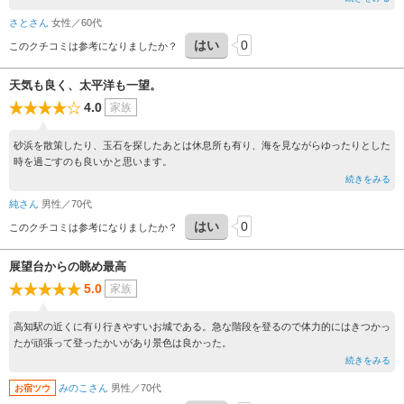
さとさん
女性／60代
はい
0
このクチコミは参考になりましたか？
天気も良く、太平洋も一望。
4.0
家族
砂浜を散策したり、玉石を探したあとは休息所も有り、海を見ながらゆったりとした
時を過ごすのも良いかと思います。
続きをみる
純さん
男性／70代
はい
0
このクチコミは参考になりましたか？
展望台からの眺め最高
5.0
家族
高知駅の近くに有り行きやすいお城である。急な階段を登るので体力的にはきつかっ
たが頑張って登ったかいがあり景色は良かった。
続きをみる
みのこさん
男性／70代
お宿ツウ