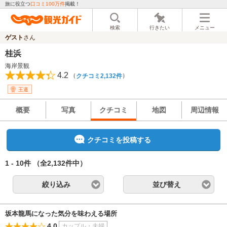
旅に役立つ
口コミ100万件
掲載！
検索
行きたい
メニュー
ゲスト
さん
桂浜
海岸景観
4.2
（
）
クチコミ2,132件
王道
概要
写真
クチコミ
地図
周辺情報
クチコミを投稿する
1 - 10件
（全2,132件中）
絞り込み
並び替え
坂本龍馬になった気分を味わえる場所
4.0
カップル・夫婦