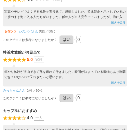
写真やテレビでよく見る風景を直接見て、感動しました。遊泳禁止と示されているの
に服のまま海に入る人たちがいました。係の人が２人見守っていましたが、海に入る
人がいる度に注意に行っていました。その様子を見るのも気分が悪いので、誰もがル
続きをみる
ールを守る観光地だといいなと思いました。
シズパパさん
男性／50代
お宿ツウ
はい
0
このクチコミは参考になりましたか？
桂浜水族館がお目当て
5.0
家族
餌やり体験が沢山できて孫を連れて行きました。時間が決まっている動物もあり制覇
できていないので又行きたいと思います。
続きをみる
みっちゃんさん
女性／60代
はい
0
このクチコミは参考になりましたか？
カップルにおすすめ
4.0
一人