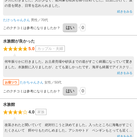
夕方に行きました。人が少なく、龍馬像も桂浜も独り占めでした。日没にかけて、波
の音を聞き、日常を忘れられました。
続きをみる
たけっちゃんさん
男性／70代
はい
0
このクチコミは参考になりましたか？
水族館が良かった
5.0
カップル・夫婦
何年振りかに行きました。お土産売場や砂浜までの道がすごく綺麗になっていて驚き
ました。水族館に入りましたが、とても楽しかったです。海岸も綺麗でアイスクリー
ムも美味しかったです。
続きをみる
たかちゃんさん
女性／50代
お宿ツウ
はい
0
このクチコミは参考になりましたか？
水族館
4.0
家族
改装されたと聞いていて 絶対行こうと決めてました。入ったところに海亀がすごく
たくさんいて 餌やりもたのしめました。アシカやトド ペンギンもとっても近くで
見れて 餌やりも随時できるので 孫もとっても喜んでました
続きをみる