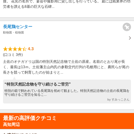
接。 花見の名所で、宴会や撮影用に貸し出しを行っている。 庭には紙業界の功
労者を讃える8基の巨大な石碑...
長尾鶏センター
動物園・植物園
4.3
(口コミ 3件)
土佐のオナガドリは国の特別天然記念物で土佐の原産。名前のとおり尾が長
く、最長は13ｍ。土佐藩主山内氏の参勤交代行列の毛槍用にと、農民らが尾の
長さを競って飼育したのが始まりと...
“特別天然記念物を守り続けるご苦労”
特別の箱で飼われている長尾鶏を初めて観ました。特別天然記念物の土佐の長尾鶏を
守り続けるご苦労を知るこ...
by すみっこさん
最新の高評価クチコミ
高知周辺