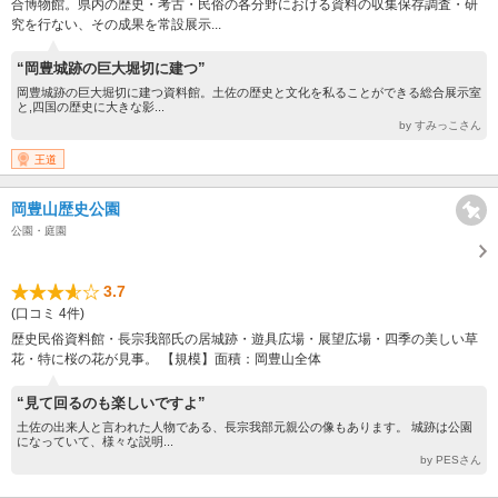
合博物館。県内の歴史・考古・民俗の各分野における資料の収集保存調査・研
究を行ない、その成果を常設展示...
“岡豊城跡の巨大堀切に建つ”
岡豊城跡の巨大堀切に建つ資料館。土佐の歴史と文化を私ることができる総合展示室
と,四国の歴史に大きな影...
by すみっこさん
王道
岡豊山歴史公園
公園・庭園
3.7
(口コミ 4件)
歴史民俗資料館・長宗我部氏の居城跡・遊具広場・展望広場・四季の美しい草
花・特に桜の花が見事。 【規模】面積：岡豊山全体
“見て回るのも楽しいですよ”
土佐の出来人と言われた人物である、長宗我部元親公の像もあります。 城跡は公園
になっていて、様々な説明...
by PESさん