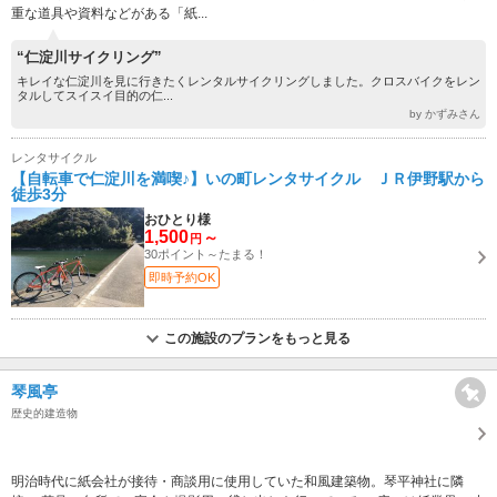
重な道具や資料などがある「紙...
“仁淀川サイクリング”
キレイな仁淀川を見に行きたくレンタルサイクリングしました。クロスバイクをレン
タルしてスイスイ目的の仁...
by かずみさん
レンタサイクル
【自転車で仁淀川を満喫♪】いの町レンタサイクル ＪＲ伊野駅から
徒歩3分
おひとり様
1,500
～
円
30ポイント～たまる！
即時予約OK
この施設のプランをもっと見る
琴風亭
歴史的建造物
明治時代に紙会社が接待・商談用に使用していた和風建築物。琴平神社に隣