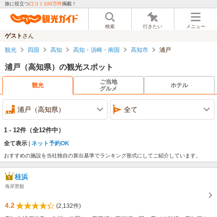
旅に役立つ
口コミ100万件
掲載！
検索
行きたい
メニュー
ゲスト
さん
観光
四国
高知
高知・須崎・南国
高知市
浦戸
浦戸（高知県）の観光スポット
ご当地
観光
ホテル
グルメ
浦戸（高知県）
全て
1 - 12件
（全12件中）
全て表示
ネット予約OK
おすすめの施設を当社独自の算出基準でランキング形式にしてご紹介しています。
桂浜
海岸景観
4.2
(2,132件)