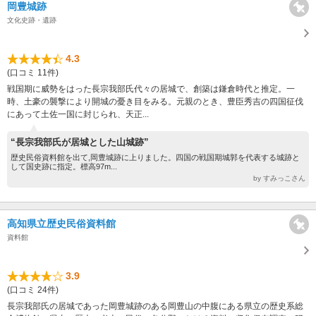
岡豊城跡
文化史跡・遺跡
4.3
(口コミ 11件)
戦国期に威勢をはった長宗我部氏代々の居城で、創築は鎌倉時代と推定。一
時、土豪の襲撃により開城の憂き目をみる。元親のとき、豊臣秀吉の四国征伐
にあって土佐一国に封じられ、天正...
“長宗我部氏が居城とした山城跡”
歴史民俗資料館を出て,岡豊城跡に上りました。四国の戦国期城郭を代表する城跡と
して国史跡に指定。標高97m...
by すみっこさん
高知県立歴史民俗資料館
資料館
3.9
(口コミ 24件)
長宗我部氏の居城であった岡豊城跡のある岡豊山の中腹にある県立の歴史系総