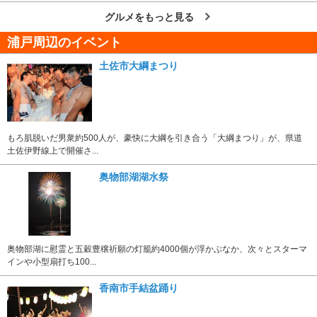
グルメをもっと見る
浦戸周辺のイベント
土佐市大綱まつり
もろ肌脱いだ男衆約500人が、豪快に大綱を引き合う「大綱まつり」が、県道
土佐伊野線上で開催さ...
奥物部湖湖水祭
奥物部湖に慰霊と五穀豊穣祈願の灯籠約4000個が浮かぶなか、次々とスターマ
インや小型扇打ち100...
香南市手結盆踊り