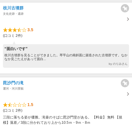
枝川古墳群
文化史跡・遺跡
3.5
(口コミ 2件)
“面白いです”
枝川古墳群を見ることができました。琴平山の南斜面に築造された古墳群です。なか
なか見ごたえがあって面白...
by のりみさん
毘沙門の滝
運河・河川景観
1.5
(口コミ 2件)
三段に落ちる姿が優雅。滝壷のそばに毘沙門堂がある。 【料金】 無料 【規
模】落差／3段に分かれており上から10.5ｍ・9ｍ・8ｍ