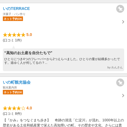
いのTERRACE
洋菓子・パン作り
ネット予約OK
5.0
(口コミ 1件)
“高知のお土産を自分たちで”
ひとりにつき4つのフレーバーから2つえらべました。ひとりの量が結構多かったで
す。道ゆく人が何してるの？...
by わんさん
いの町観光協会
観光案内所
ネット予約OK
4.0
(口コミ 8件)
【『かみ』をつなぐまち歩き】 奇跡の清流「仁淀川」が流れ、1000年以上の
歴史がある土佐和紙産業で栄えた高知県いの町。その歴史や文化、さらには貴