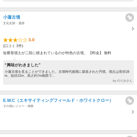
小蓮古墳
文化史跡・遺跡
3.0
(口コミ 3件)
短冊形墳土が二段に積まれているのが特色の古墳。 【料金】 無料
“興味がわきました”
小蓮古墳を見ることができました。古墳時代後期に築造された円墳。墳丘は長径28
m、短径22m、高さ約7m南西で...
by のりみさん
E.W.C（エキサイティングフィールド・ホワイトクロー）
その他レジャー・体験