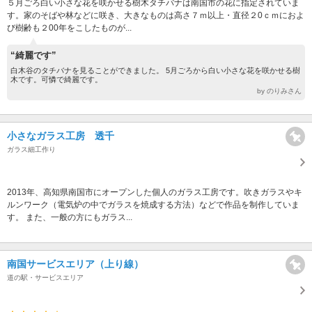
５月ごろ白い小さな花を咲かせる樹木タチバナは南国市の花に指定されていま
す。家のそばや林などに咲き、大きなものは高さ７ｍ以上・直径２0ｃｍにおよ
び樹齢も２00年をこしたものが...
“綺麗です”
白木谷のタチバナを見ることができました。 5月ごろから白い小さな花を咲かせる樹
木です。可憐で綺麗です。
by のりみさん
小さなガラス工房 透千
ガラス細工作り
2013年、高知県南国市にオープンした個人のガラス工房です。吹きガラスやキ
ルンワーク（電気炉の中でガラスを焼成する方法）などで作品を制作していま
す。 また、一般の方にもガラス...
南国サービスエリア（上り線）
道の駅・サービスエリア