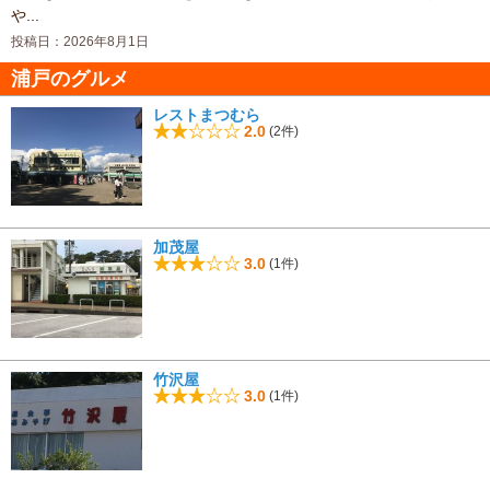
や...
投稿日：2026年8月1日
浦戸のグルメ
レストまつむら
2.0
(2件)
加茂屋
3.0
(1件)
竹沢屋
3.0
(1件)