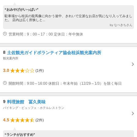
“おみやげがいっぱい”
駐車場から桂浜の龍馬像に向かう途中、きれいで立派なお店が気になり入ってみまし
た。 店内は広く所狭しと...
by なべきちさん
営業時間：9：00～17：00 定休日：年中無休
8
土佐観光ガイドボランティア協会桂浜観光案内所
観光案内所
3.0
(1件)
開館時間：9:00～16:00 休館日：年末年始（12/29～1/3）を除く毎日
9
料理旅館 冨久美味
バイキング・ビュッフェ・ホテルレストラン
4.5
(2件)
“ランチがおすすめ”