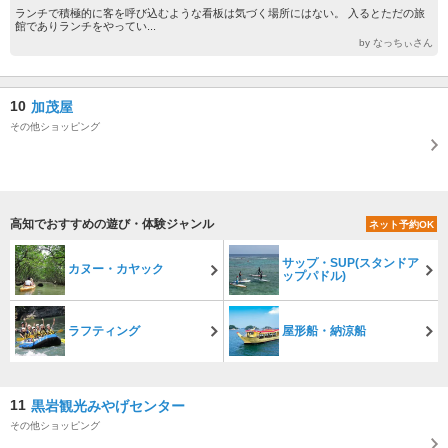
ランチで積極的に客を呼び込むような看板は気づく場所にはない。 入るとただの旅
館でありランチをやってい...
by なっちぃさん
10
加茂屋
その他ショッピング
高知でおすすめの遊び・体験ジャンル
ネット予約OK
サップ・SUP(スタンドア
カヌー・カヤック
ップパドル)
ラフティング
屋形船・納涼船
11
黒岩観光みやげセンター
その他ショッピング