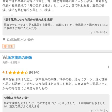
高知市浦戸半島の先端に位置し、竜王岬と竜頭岬の間に広がる砂浜。高知県を
代表する景勝地で「月の名所は桂浜」と、よさこい節で唄われる。五色の砂
浜、浜辺を囲む青松が美しい。桂浜...
“坂本龍馬になった気分を味わえる場所”
写真やテレビでよく見る風景を直接見て、感動しました。遊泳禁止と示されているの
に服のまま海に入る人たち...
by シズパパさん
(1)高知駅 バス 40分
王道
坂本龍馬の銅像
史跡・名所巡り
4.1
(933件)
幕末を駆け抜けた志士・坂本龍馬の銅像。懐手の姿、足元にブーツ、遠く世界
へ思いを馳せているかのような瞳はあまりにも有名。１９２８年に龍馬ファン
からの寄付金により造られたもの...
“想像より大きい像”
初めて実物を見ましたが、その大きさにびっくりしました。１６時頃に行きました
が、逆光で顔がよく見えませ...
by シズパパさん