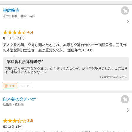
禅師峰寺
その他神社・神宮・寺院
4.4
(口コミ 26件)
第３２番札所。空海が開いたとされ、本尊も空海自作の十一面観音像。定明作
の木造金剛力士立像二躯は重要文化財。 創建年代 ８０６
“第32番札所禅師峰寺”
大通りから寺につながる道に、どうやって入るのか、少々手間取りました。この辺り
は一本脇道に入るとかなり...
by かけ☆ぶとんさん
王道
シニア
白木谷のタチバナ
動物園・植物園
3.5
(口コミ 2件)