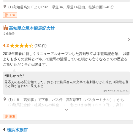
(1)高知道高知ICよりR32、県道34、県道14経由、桂浜方面へ40分
王道
高知県立坂本龍馬記念館
文化施設
4.2
(281件)
2018年度春に新しくリニューアルオープンした高知県立坂本龍馬記念館。 以前
よりも多くの資料とパネルで龍馬の活躍していた頃から亡くなるまでの歴史を
ご覧いただく事が出来ます。
“楽しかった”
見応えのある記念館でした。おまけに龍馬さんの文字で名刺作りが出来たり階段を登
ると海がきれいに見えると...
by やっちゃんさん
(1)ＪＲ「高知駅」で下車。バス停「高知駅BT（バスターミナル）」から、とさでん交通バス「桂浜」行きに乗車。「龍馬記念館前」で下車（所要時間約３４分）徒歩約２分。 ※とさでん交通バス・桂浜線をご利用ください
(2)龍馬記念館・桂浜からの料金・・・南はりまや橋（６２０円）、高知駅BT（バスターミナル）（６９０円） ※龍馬記念館からバス停「龍馬記念館前」までは徒歩約約２分
開館時間：開館時間午前９時～午後５時（入館は午後４時３０分頃までにお
願いいたします） ※新館・本館をあわせた観覧時間の目安はおよそ９０分
王道
です。ご観覧の参考にしてください。 休館日：なし
4
桂浜水族館