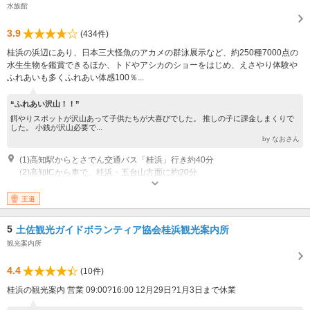
水族館
3.9
(434件)
桂浜の浜辺にあり、日本三大怪魚のアカメの群泳展示など、約250種7000点の
水生生物を鑑賞できるほか、トドやアシカのショーをはじめ、えさやり体験や
ふれあいも多くふれあい体感100％...
“ふれあい沢山！！”
餌やりスポットが沢山あって子供たちが大喜びでした。 推しの子に課金しまくりで
した。 小銭が沢山必要で...
by なおさん
(1)高知駅からとさでん交通バス「桂浜」行き約40分
(2)高知ICから車で、桂浜・五台山方面に約20分
公開：9:00～17:00 休業：年中無休
王道
5
土佐観光ガイドボランティア協会桂浜観光案内所
観光案内所
4.4
(10件)
桂浜の観光案内 営業 09:00?16:00 12月29日?1月3日まで休業