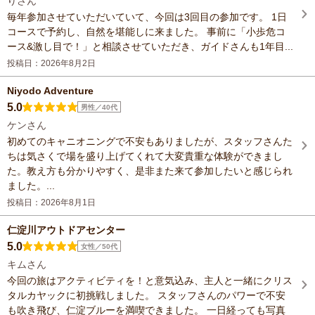
りさん
毎年参加させていただいていて、今回は3回目の参加です。 1日
コースで予約し、自然を堪能しに来ました。 事前に「小歩危コ
ース&激し目で！」と相談させていただき、ガイドさんも1年目...
投稿日：2026年8月2日
Niyodo Adventure
5.0
男性／40代
ケンさん
初めてのキャニオニングで不安もありましたが、スタッフさんた
ちは気さくで場を盛り上げてくれて大変貴重な体験ができまし
た。教え方も分かりやすく、是非また来て参加したいと感じられ
ました。...
投稿日：2026年8月1日
仁淀川アウトドアセンター
5.0
女性／50代
キムさん
今回の旅はアクティビティを！と意気込み、主人と一緒にクリス
タルカヤックに初挑戦しました。 スタッフさんのパワーで不安
も吹き飛び、仁淀ブルーを満喫できました。 一日経っても写真