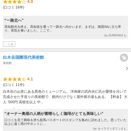
4.0
(口コミ 16件)
“一路北へ”
高知観光を終え、高知道を通って一路北へ向かいます。まずは、南国SAに立ち寄
り、英気を養いました。ここで...
by ZUNDAMさん
一人旅
白木谷国際現代美術館
美術館
4.1
(口コミ 11件)
白木谷の山里にある異色のミュージアム。 洋画家の武内光仁氏が愛情を注いで
完成させた手造りの美術館で、館内だけでなく屋外展示場もある。 【料金】 大
人: 500円 高校生以上 中...
“オーナー奥様の人柄が素晴らしく珈琲がとても美味しい”
口コミを見て興味を持ち龍馬パスポートのスタンプを集めに訪れました。思っていた
以上に遠く雨の中ホントに...
by カハラマンダリンさん