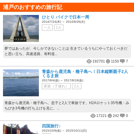
浦戸のおすすめの旅行記
ひとり バイクで日本一周
2014/7/24(木) ～ 2014/8/26(火)
一人
1人
夢ではあったが、今しかできないことは 生きているうちにやっておくべきだ
と思い立ち、高速道路、有料道...
192701
1150
7
青森から鹿児島・種子島へ！日本縦断親子2人
くるま旅
2017/8/4(金) ～ 2017/8/18(金)
家族（子連れ）
2人
青森から鹿児島・種子島へ、息子と2人で車旅です。H2Aロケット35号機・み
ちびき3号機の打ち上げを見に、...
17221
242
0
四国旅行♪
2015/10/9(金) ～ 2015/10/11(日)