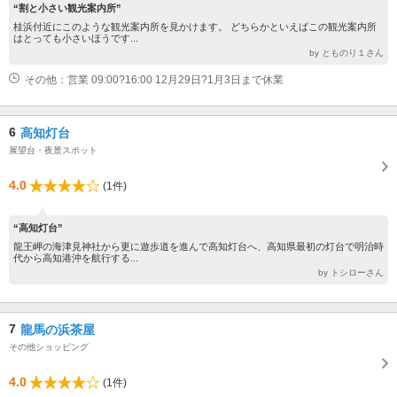
“割と小さい観光案内所”
桂浜付近にこのような観光案内所を見かけます。 どちらかといえばこの観光案内所
はとっても小さいほうです...
by とものり１さん
その他：営業 09:00?16:00 12月29日?1月3日まで休業
6
高知灯台
展望台・夜景スポット
4.0
(1件)
“高知灯台”
龍王岬の海津見神社から更に遊歩道を進んで高知灯台へ、高知県最初の灯台で明治時
代から高知港沖を航行する...
by トシローさん
7
龍馬の浜茶屋
その他ショッピング
4.0
(1件)