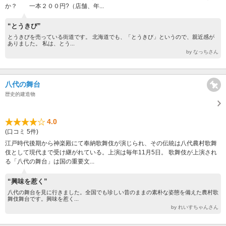
か？ 一本２００円?（店舗、年...
“とうきび”
とうきびを売っている街道です。 北海道でも、「とうきび」というので、親近感が
ありました。 私は、とう...
by なっちさん
八代の舞台
歴史的建造物
4.0
(口コミ 5件)
江戸時代後期から神楽殿にて奉納歌舞伎が演じられ、その伝統は八代農村歌舞
伎として現代まで受け継がれている。上演は毎年11月5日。 歌舞伎が上演され
る「八代の舞台」は国の重要文...
“興味を惹く”
八代の舞台を見に行きました。全国でも珍しい昔のままの素朴な姿態を備えた農村歌
舞伎舞台です。興味を惹く...
by れいすちゃんさん