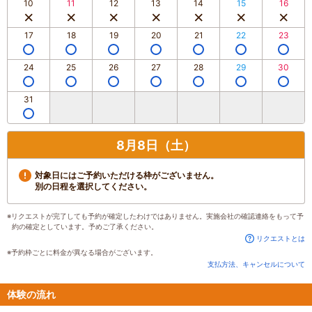
10
11
12
13
14
15
16
17
18
19
20
21
22
23
24
25
26
27
28
29
30
31
8月8日（土）
対象日にはご予約いただける枠がございません。
別の日程を選択してください。
※リクエストが完了しても予約が確定したわけではありません。実施会社の確認連絡をもって予
約の確定としています。予めご了承ください。
リクエストとは
※予約枠ごとに料金が異なる場合がございます。
支払方法、キャンセルについて
体験の流れ