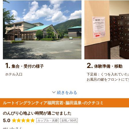
1.
2.
集合・受付の様子
体験準備・移動
ホテル入口
下足箱：くつを入れていた
お風呂の鍵をフロントにて
続きをみる
ルートイングランティア福岡宮若-脇田温泉-のクチコミ
のんびり心地よい時間が過ごせました
5.0
カップル・夫婦
女性／50代
せいたさん