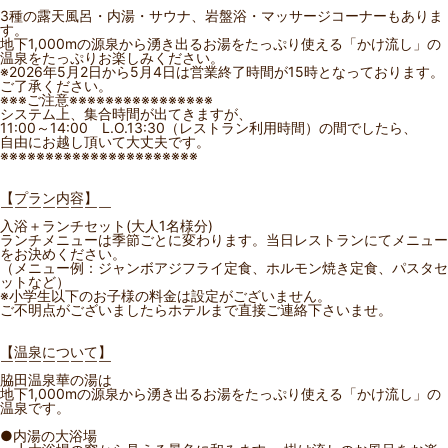
3種の露天風呂・内湯・サウナ、岩盤浴・マッサージコーナーもありま
す。
地下1,000mの源泉から湧き出るお湯をたっぷり使える「かけ流し」の
温泉をたっぷりお楽しみください。
※2026年5月2日から5月4日は営業終了時間が15時となっております。
ご了承ください。
※※※ご注意※※※※※※※※※※※※※※※※
システム上、集合時間が出てきますが、
11:00～14:00 L.O.13:30（レストラン利用時間）の間でしたら、
自由にお越し頂いて大丈夫です。
※※※※※※※※※※※※※※※※※※※※※※
【プラン内容】
￣￣￣￣￣￣￣￣
入浴＋ランチセット(大人1名様分)
ランチメニューは季節ごとに変わります。当日レストランにてメニュー
をお決めください。
（メニュー例：ジャンボアジフライ定食、ホルモン焼き定食、パスタセ
ットなど）
※小学生以下のお子様の料金は設定がございません。
ご不明点がございましたらホテルまで直接ご連絡下さいませ。
【温泉について】
￣￣￣￣￣￣￣￣
脇田温泉華の湯は
地下1,000mの源泉から湧き出るお湯をたっぷり使える「かけ流し」の
温泉です。
●内湯の大浴場