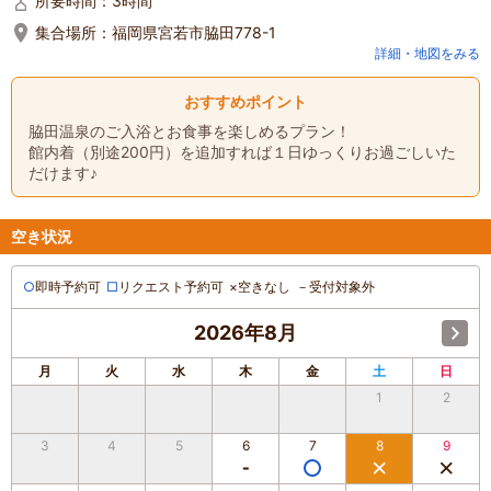
所要時間：
3時間
集合場所：
福岡県宮若市脇田778-1
詳細・地図をみる
おすすめポイント
脇田温泉のご入浴とお食事を楽しめるプラン！
館内着（別途200円）を追加すれば１日ゆっくりお過ごしいた
だけます♪
空き状況
○
即時予約可
□
リクエスト予約可
×
空きなし
－
受付対象外
2026年8月
月
火
水
木
金
土
日
1
2
3
4
5
6
7
8
9