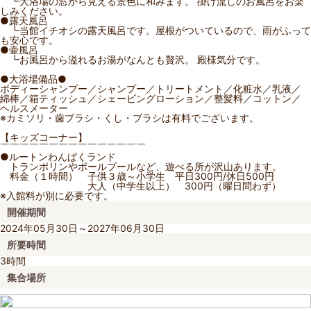
┗大浴場の窓から見える景色に和みます。 掛け流しのお風呂をお楽
しみください。
●露天風呂
┗当館イチオシの露天風呂です。屋根がついているので、雨がふって
も安心です。
●壷風呂
┗お風呂から溢れるお湯がなんとも贅沢。 殿様気分です。
●大浴場備品●
ボディーシャンプー／シャンプー／トリートメント／化粧水／乳液／
綿棒／箱ティッシュ／シェービングローション／整髪料／コットン／
ヘルスメーター
※カミソリ・歯ブラシ・くし・ブラシは有料でございます。
【キッズコーナー】
￣￣￣￣￣￣￣￣￣￣￣￣￣￣￣
●ルートンわんぱくランド
トランポリンやボールプールなど、遊べる所が沢山あります。
料金（１時間） 子供３歳～小学生 平日300円/休日500円
大人（中学生以上） 300円（曜日問わず）
※入館料が別に必要です。
開催期間
2024年05月30日～2027年06月30日
所要時間
3時間
集合場所