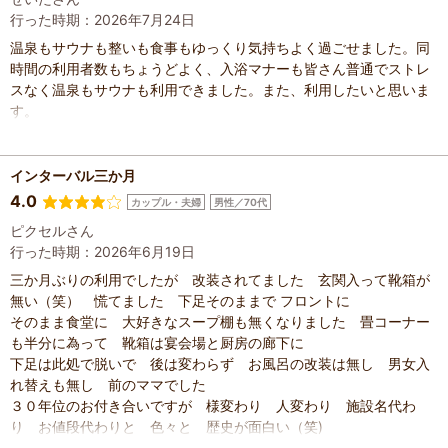
行った時期：2026年7月24日
温泉もサウナも整いも食事もゆっくり気持ちよく過ごせました。同
時間の利用者数もちょうどよく、入浴マナーも皆さん普通でストレ
スなく温泉もサウナも利用できました。また、利用したいと思いま
す。
インターバル三か月
4.0
カップル・夫婦
男性／70代
ピクセルさん
行った時期：2026年6月19日
三か月ぶりの利用でしたが 改装されてました 玄関入って靴箱が
無い（笑） 慌てました 下足そのままで フロントに
そのまま食堂に 大好きなスープ棚も無くなりました 畳コーナー
も半分に為って 靴箱は宴会場と厨房の廊下に
下足は此処で脱いで 後は変わらず お風呂の改装は無し 男女入
れ替えも無し 前のママでした
３０年位のお付き合いですが 様変わり 人変わり 施設名代わ
り お値段代わりと 色々と 歴史が面白い（笑)