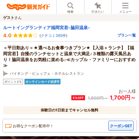
検索
行きたい
メニュー
ゲスト
さん
ルートイングランティア福岡宮若-脇田温泉-
4.0
プラン一覧
(
クチコミ365件
)
＜平日割あり＞★選べるお食事つきプラン★【入浴＋ランチ】【福
岡宮若】自慢のランチセットと温泉で大満足♪３種類の露天風呂あ
り！脇田温泉をお気軽に楽める♪≪カップル・ファミリーにおすすめ
≫
バイキング・ビュッフェ・ホテルレストラン
ポイント2％
オンラインカード決済可
お一人様
1,700円～
1,800
円～
5％OFF
体験日の1日前までキャンセル無料
お得なクーポン配布中！
クーポンGET