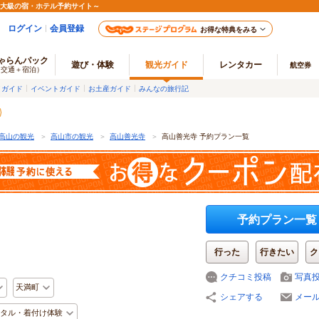
最大級の宿・ホテル予約サイト～
ログイン
会員登録
お得な特典をみる
ゃらんパック
遊び・体験
観光ガイド
レンタカー
航空券
（交通＋宿泊）
メガイド
イベントガイド
お土産ガイド
みんなの旅行記
高山の観光
＞
高山市の観光
＞
高山善光寺
＞
高山善光寺 予約プラン一覧
予約プラン一覧
行った
行きたい
ク
クチコミ投稿
写真
天満町
シェアする
メー
タル・着付け体験