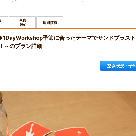
ミ
写真
周辺情報
(9枚)
1DayWorkshop季節に合ったテーマでサンドブラス
！～のプラン詳細
空き状況・予