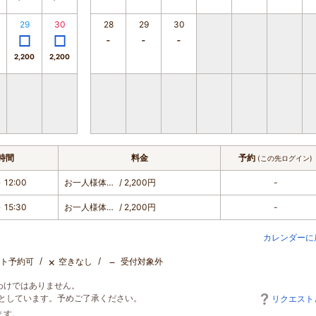
29
30
28
29
30
2,200
2,200
時間
料金
予約
(この先ログイン)
 12:00
お一人様体験料
/ 2,200円
-
 15:30
お一人様体験料
/ 2,200円
-
カレンダーに
×
－
ト予約可
空きなし
受付対象外
わけではありません。
としています。予めご了承ください。
リクエスト
ます。