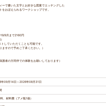
ィーで書いた文字とお好きな図案でエッチングした
トをおぼえられるワークショップです。
9/9月まで2160円
個）
ストしていただくことも可能です。
りますので予めご了承ください。）
保護者の方同伴での体験をお願いしております）
18年09月14日～2026年08月31日
間
験料、材料費（アメ瓶1個）