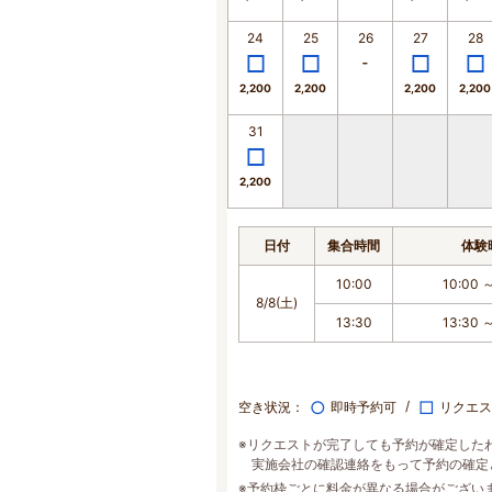
24
25
26
27
28
2,200
2,200
2,200
2,200
31
2,200
日付
集合時間
体験
10:00
10:00 ～
8/8(土)
13:30
13:30 ～
○
□
空き状況：
即時予約可
リクエス
※リクエストが完了しても予約が確定した
実施会社の確認連絡をもって予約の確定
※予約枠ごとに料金が異なる場合がござい