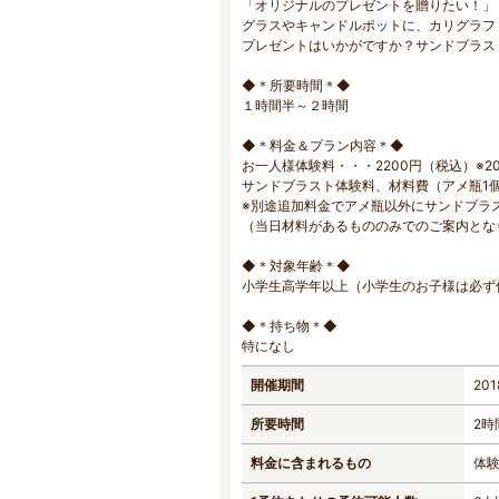
「オリジナルのプレゼントを贈りたい！」
グラスやキャンドルポットに、カリグラフ
プレゼントはいかがですか？サンドブラス
◆＊所要時間＊◆
１時間半～２時間
◆＊料金＆プラン内容＊◆
お一人様体験料・・・2200円（税込）※201
サンドブラスト体験料、材料費（アメ瓶1
※別途追加料金でアメ瓶以外にサンドブラ
（当日材料があるもののみでのご案内とな
◆＊対象年齢＊◆
小学生高学年以上（小学生のお子様は必ず
◆＊持ち物＊◆
特になし
開催期間
20
所要時間
2時
料金に含まれるもの
体