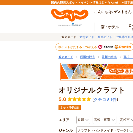
国内の観光スポット・イベント情報はじゃらんnet ～日本
こんにちは♪ゲストさん
じ
宿・ホテル
観光ガイド
旅行ガイド
観光ガイド
ご当地グル
ポイントがたまる・つかえる
観光ガイド
＞
四国の観光
＞
香川の観光
＞
高松・
オリジナルクラフト 
5.0
(
クチコミ1件
)
ネット予約OK
エリア
香川
高松・東讃
高松市
ジャンル
クラフト・ハンドメイド・ワークショ