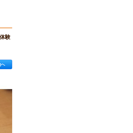
ト体験
約へ