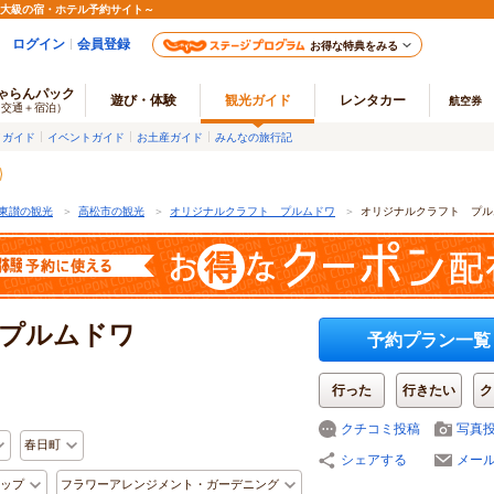
最大級の宿・ホテル予約サイト～
ログイン
会員登録
お得な特典をみる
ゃらんパック
遊び・体験
観光ガイド
レンタカー
航空券
（交通＋宿泊）
メガイド
イベントガイド
お土産ガイド
みんなの旅行記
東讃の観光
＞
高松市の観光
＞
オリジナルクラフト プルムドワ
＞
オリジナルクラフト プル
プルムドワ
予約プラン一覧
行った
行きたい
ク
クチコミ投稿
写真
春日町
シェアする
メー
ップ
フラワーアレンジメント・ガーデニング