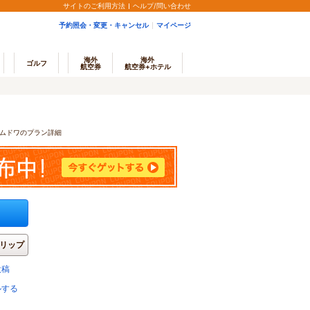
サイトのご利用方法
ヘルプ/問い合わせ
予約照会・変更・キャンセル
マイページ
海外
海外
ゴルフ
航空券
航空券+ホテル
ムドワのプラン詳細
リップ
投稿
ルする