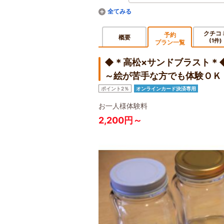
クチコ
予約
概要
(1件)
プラン一覧
◆＊高松×サンドブラスト＊◆
～絵が苦手な方でも体験ＯＫ
ポイント2％
オンラインカード決済専用
お一人様体験料
2,200円～