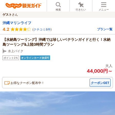
検索
行きたい
メニュー
ゲスト
さん
沖縄マリンライフ
4.2
プラン一覧
(
クチコミ8件
)
【水納島ツーリング】沖縄では珍しいベテランガイドと行く！水納
島ツーリング&上陸3時間プラン
水上バイク
ポイント2％
オンラインカード決済可
大人
44,000円～
お得なクーポン配布中！
クーポンGET