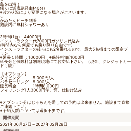
島を出港！
帰りに瀬底島経由(40分)
※波の状況により変更になる場合がございます。
↓
かぬたんビーチ到着
施設内に無料シャワーあり
---------------------------------------------------------------
3時間(1台)：44000円
インストラクター代7000円ガソリン代込み
(時間内なら何度でも乗り降り自由です)
インストラクターの後ろにも2名乗れるので、最大5名様までの限定プ
ラン
※延長１時間 ：10000円 ※保険料1艇1000円
延長分と保険料は別途現地にてお支払下さい。（現金、クレジットカー
ド可能)
【オプション】
ダイビング 8,000円/人
パラセーリング 8,000/人
延長料金 1時間8,000円
フィッシング1人3000円竿、餌、仕掛け込み
※オプション分はじゃらんを通しての予約は出来ません。施設まで直接
ご連絡下さい。
※予約人数については選択不要です。
開催期間
2021年06月27日～2027年02月28日