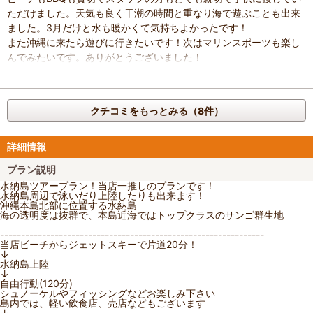
ただけました。天気も良く干潮の時間と重なり海で遊ぶことも出来
ました。3月だけと水も暖かくて気持ちよかったです！
また沖縄に来たら遊びに行きたいです！次はマリンスポーツも楽し
んでみたいです。ありがとうございました！
クチコミをもっとみる（8件）
詳細情報
プラン説明
水納島ツアープラン！当店一推しのプランです！
水納島周辺で泳いだり上陸したりも出来ます！
沖縄本島北部に位置する水納島
海の透明度は抜群で、本島近海ではトップクラスのサンゴ群生地
---------------------------------------------------------------
当店ビーチからジェットスキーで片道20分！
↓
水納島上陸
↓
自由行動(120分)
シュノーケルやフィッシングなどお楽しみ下さい
島内では、軽い飲食店、売店などもございます
↓