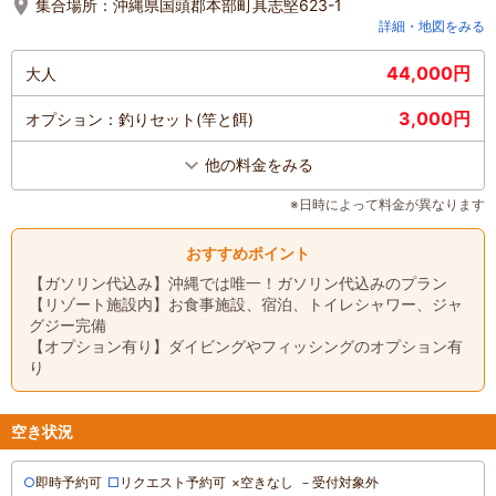
集合場所：
沖縄県国頭郡本部町具志堅623-1
詳細・地図をみる
44,000円
大人
3,000円
オプション：釣りセット(竿と餌)
他の料金をみる
※日時によって料金が異なります
おすすめポイント
【ガソリン代込み】沖縄では唯一！ガソリン代込みのプラン
【リゾート施設内】お食事施設、宿泊、トイレシャワー、ジャ
グジー完備
【オプション有り】ダイビングやフィッシングのオプション有
り
空き状況
○
即時予約可
□
リクエスト予約可
×
空きなし
－
受付対象外