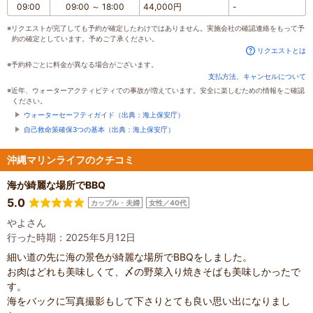
09:00
09:00
～
18:00
44,000円
-
※リクエストが完了しても予約が確定したわけではありません。実施会社の確認連絡をもって予
約の確定としています。予めご了承ください。
リクエストとは
※予約枠ごとに料金が異なる場合がございます。
支払方法、キャンセルについて
※近年、ウォーターアクティビティでの事故が増えています。安全に楽しむための情報をご確認
ください。
ウォーターセーフティガイド（出典：海上保安庁）
自己救命策確保3つの基本（出典：海上保安庁）
沖縄マリンライフのクチコミ
海が綺麗な場所でBBQ
5.0
カップル・夫婦
女性／40代
やよさん
行った時期：2025年5月12日
細い道の先に海の景色が綺麗な場所でBBQをしました。
お肉はどれも美味しくて、〆の野菜入り焼きそばも美味しかったで
す。
海をバックに写真撮影もして下さりとても良い思い出になりまし