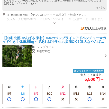
とても楽しく、職員の方はとても優しく、息子に沖縄旅行で1番楽しかったことは？
と聞くと、バギー！！とい...
by nさん
(1)●Google Map 【ヤンバルンチャー東村店】と検索下さい。
(2)●カーナビ用MAPコード【485 377 645】 ※【又吉コーヒー園】または【かぐや姫】と表示されます。
営業時間：09:30～17:00
専用駐車場あり（無料）20台
2万人
以上が体験
【沖縄 北部 やんばる 東村】5本のジップラインアドベンチャー★ガ
イド付き！体重25kg～であれば小学生も参加OK！壮大なやんばる
の森を空から見下ろす！やんばる超どきどき体験★＠又吉コーヒー
ジップライン
園
1時間30分
オンラインカード決済専用
大人（16歳以上）
5,500円～
金
土
日
月
火
水
木
金
8/7
8/8
8/9
8/10
8/11
8/12
8/13
8/14