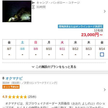
キャンプ・バンガロー・コテージ
31時間
現地決済またはオンラインカード決済可
12名様
23,000円～
金
土
日
月
火
水
木
金
8/7
8/8
8/9
8/10
8/11
8/12
8/13
8/14
この施設のプランをもっと見る
8
オクマナビ
国頭村（国頭郡）／沢登り(シャワークライミング)
ネット予約OK
4.9
(25件)
オクマナビは、元プロウェイクボーダー 大田義信（おおた よしのぶ）のショ
ップです。たくさんの仲間を大切に、一緒に遊び、楽しみながらツアーを行っ