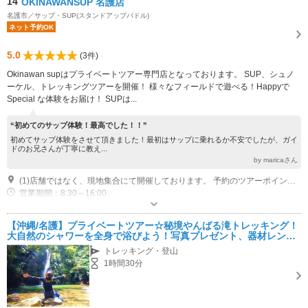
14
OKINAWANSUP 名護店
名護市／サップ・SUP(スタンドアップパドル)
ネット予約OK
5.0
(3件)
Okinawan supはプライベートツアー専門店となっております。 SUP、シュノ
ーケル、トレッキングツアーを開催！ 様々なフィールドで遊べる！Happyで
Special な体験をお届け！ SUPは...
“初めてのサップ体験！最高でした！！”
初めてサップ体験をさせて頂きました！最初はサップに乗れるか不安でしたが、ガイ
ドのお兄さんが丁寧に教え...
by maricaさん
(1)店舗ではなく、現地集合にて開催しております。 予約のツアーポイントに集合下さい。
営業期間：8:30～16:00
近隣駐車場あり（無料）1台
【沖縄/名護】プライベートツアー☆秘境やんばる滝トレッキング！
大自然のシャワーを全身で浴びよう！写真プレゼント、器材レンタ
ル無料！
トレッキング・登山
1時間30分