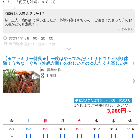
い！」 「何度も沖縄に来ている...
“家族3人大満足でした！”
私、主人、娘(5歳)で伺いましたが、体験内容はもちろん、 ご担当くださった方のお
人柄がとても素敵で そ...
by まみさん
営業時間：9：00～20：00
専用駐車場あり（無料）5台
【★ファミリー特典★】一度はやってみたい！サトウキビ刈り体
験！うちなーぐち（沖縄方言）のおじいとのゆんたくも楽しいさー♪
農業体験
1時間
事前決済またはオンラインカード決済可
2名以上でご利用の場合（おとな）
3,980円～
金
土
日
月
火
水
木
金
8/7
8/8
8/9
8/10
8/11
8/12
8/13
8/14