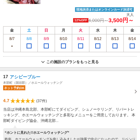
現地決済またはオンラインカード決済可
大人
3,500円～
4,000円～
12%OFF
金
土
日
月
火
水
木
金
8/7
8/8
8/9
8/10
8/11
8/12
8/13
8/14
この施設のプランをもっと見る
17
アシビーブルー
本部町（国頭郡）／ホエールウォッチング
ネット予約OK
4.7
(37件)
当店は沖縄本島北部、本部町にてダイビング、シュノーケリング、リバートレ
ッキング、ホエールウォッチングと多彩なメニューをご用意しております。 本
部町ダイビング協会、沖縄北部...
“ホントに見れた!!ホエールウォッチング”
昨年、ホエールウォッチングを申し込みましたが強風で中止になったので、リベンジ