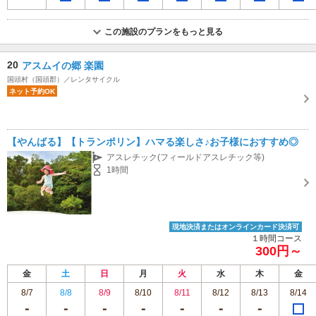
この施設のプランをもっと見る
20
アスムイの郷 楽園
国頭村（国頭郡）／レンタサイクル
ネット予約OK
【やんばる】【トランポリン】ハマる楽しさ♪お子様におすすめ◎
アスレチック(フィールドアスレチック等)
1時間
現地決済またはオンラインカード決済可
１時間コース
300円～
金
土
日
月
火
水
木
金
8/7
8/8
8/9
8/10
8/11
8/12
8/13
8/14