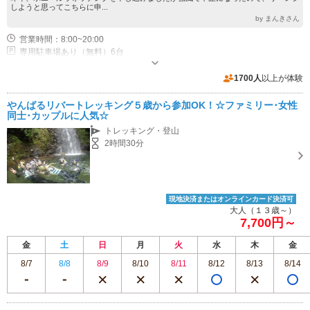
しようと思ってこちらに申...
by まんきさん
営業時間：8:00~20:00
専用駐車場あり（無料）6台
1700人
以上が体験
やんばるリバートレッキング５歳から参加OK！☆ファミリー･女性
同士･カップルに人気☆
トレッキング・登山
2時間30分
現地決済またはオンラインカード決済可
大人（１３歳～）
7,700円～
金
土
日
月
火
水
木
金
8/7
8/8
8/9
8/10
8/11
8/12
8/13
8/14