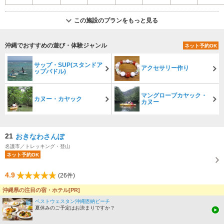
この施設のプランをもっと見る
沖縄でおすすめの遊び・体験ジャンル
ネット予約OK
サップ・SUP(スタンドア
アクセサリー作り
ップパドル)
マングローブカヤック・
カヌー・カヤック
カヌー
21
おきなわさんぽ
名護市／トレッキング・登山
ネット予約OK
4.9
(26件)
３つの海に囲まれ、琉球の時代から水の名所と呼ばれるほど山と清流に恵まれ
沖縄県の注目の宿・ホテル[PR]
た名護。 どこまでも透明な海、熱帯感たっぷりのジャングル、絶景の山頂、歴
ベストウェスタン沖縄恩納ビーチ
史残る街並み・・・。 お...
夏休みのご予定はお決まりですか？