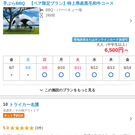
手ぶらBBQ 【ペア限定プラン】特上県産黒毛和牛コース
BBQ・バーベキュー場
2時間
現地決済またはオンラインカード決済可
大人（中学生以上）
6,500円～
金
土
日
月
火
水
木
金
8/7
8/8
8/9
8/10
8/11
8/12
8/13
8/14
この施設のプランをもっと見る
10
トライカー名護
名護市／その他アウトドア
ネット予約OK
5.0
(3件)