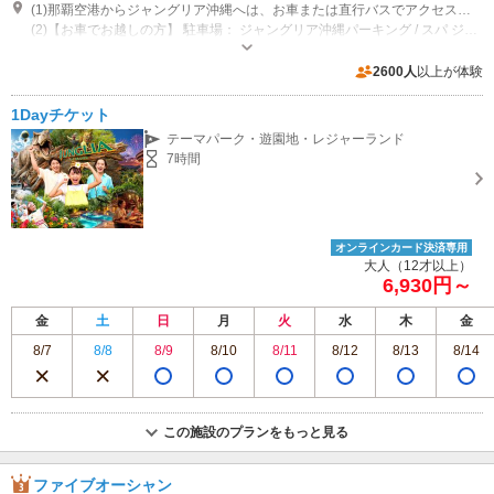
(1)那覇空港からジャングリア沖縄へは、お車または直行バスでアクセスいただけます。
(2)【お車でお越しの方】 駐車場： ジャングリア沖縄パーキング / スパ ジャングリアパーキング / 提携パーキング（いずれも事前予約不要） ※混雑期は事前予約制となる場合がございます。変更の際は、2ヶ月前にオフィシャルサイトにてお知らせいたします。
営業時間：営業時間は日によって異なるため、ご来場の際は事前にオフィシ
ャルWEBサイトをご確認ください。
2600人
以上が体験
専用駐車場あり（有料）1300台 詳しくはジャングリア沖縄オフィシャルWEBサイトをご覧ください。
1Dayチケット
テーマパーク・遊園地・レジャーランド
7時間
オンラインカード決済専用
大人（12才以上）
6,930円～
金
土
日
月
火
水
木
金
8/7
8/8
8/9
8/10
8/11
8/12
8/13
8/14
この施設のプランをもっと見る
ファイブオーシャン