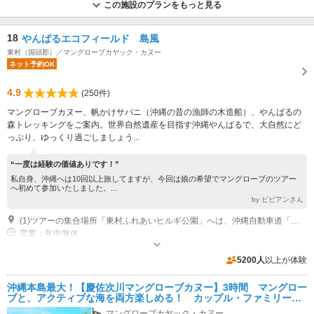
この施設のプランをもっと見る
18
やんばるエコフィールド 島風
東村（国頭郡）／マングローブカヤック・カヌー
ネット予約OK
4.9
(250件)
マングローブカヌー、帆かけサバニ（沖縄の昔の漁師の木造船）、やんばるの
森トレッキングをご案内。世界自然遺産を目指す沖縄やんばるで、大自然にど
っぷり、ゆっくり過ごしましょう...
“一度は経験の価値ありです！”
私自身、沖縄へは10回以上旅してますが、今回は娘の希望でマングローブのツアー
へ初めて参加いたしました。...
by ビビアンさん
(1)ツアーの集合場所「東村ふれあいヒルギ公園」へは、沖縄自動車道「許田インター」より約40分。美ら海水族館より約50分
営業：年中無休
5200人
以上が体験
沖縄本島最大！【慶佐次川マングローブカヌー】3時間 マングロー
ブと、アクティブな海を両方楽しめる！ カップル・ファミリーに
おススメ！直前予約可能
マングローブカヤック・カヌー