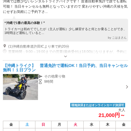
沖縄では数少ないレンタルトライクバイクです！ 普通自動車免許で誰でも運転
可能！ 当日キャンセルも無料となっていますので 変わりやすい沖縄の天候を気
にせずお気軽にご予約下さ...
“沖縄で1番の最高の体験！”
トライカーは初めてでしたが（主人が運転）少し練習すると何とか乗ることができ、
1時間ほど運転していると...
by こはまさん
(1)沖縄自動車道許田ICより車で約20分
営業時間：9:00～19:00までの営業(最終受付は18:00)になりますが、予約に
関しては２４時間受付ております。
専用駐車場あり（無料）30台 併設されているマリンショップの駐車場に停めて頂く形になります。
【沖縄トライク】 普通免許で運転OK！当日予約、当日キャンセル
無料！１日プラン
その他乗り物
9時間
現地決済またはオンラインカード決済可
大人
21,000円～
金
土
日
月
火
水
木
金