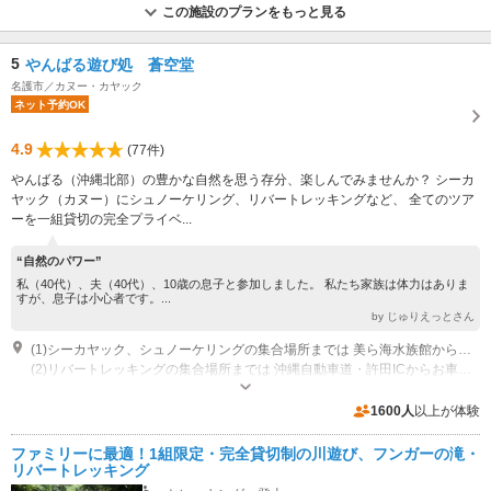
この施設のプランをもっと見る
5
やんばる遊び処 蒼空堂
名護市／カヌー・カヤック
ネット予約OK
4.9
(77件)
やんばる（沖縄北部）の豊かな自然を思う存分、楽しんでみませんか？ シーカ
ヤック（カヌー）にシュノーケリング、リバートレッキングなど、 全てのツア
ーを一組貸切の完全プライベ...
“自然のパワー”
私（40代）、夫（40代）、10歳の息子と参加しました。 私たち家族は体力はありま
すが、息子は小心者です。...
by じゅりえっとさん
(1)シーカヤック、シュノーケリングの集合場所までは 美ら海水族館からお車で約10分。
(2)リバートレッキングの集合場所までは 沖縄自動車道・許田ICからお車で約25分。
営業時間：8:00～17：00
駐車場なし
1600人
以上が体験
ファミリーに最適！1組限定・完全貸切制の川遊び、フンガーの滝・
リバートレッキング