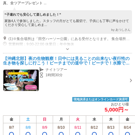
真、全ツアープレゼント ...
“子連れでも安心して楽しめました！”
家族4人で参加しました。スタッフの方がとても親切で、子供にも丁寧に声をかけて
くださり安心して楽しめま...
by あつしさん
(1)※集合場所は「田空ハーソー公園」にある受付となります。 集合場所：田空ハーソー公園 管理棟内 沖縄海人少年受付 住所：沖縄県国頭郡本部町具志堅１３３４（無料駐車場有）
営業時間：9:00-22:00 休業日：年中無休
専用駐車場あり（無料）50台 田空ハーソー公園内の駐車場
【沖縄北部】夜の生物観察！日中には見ることの出来ない夜行性の
生き物を探しに行こう！ビーチまでの道中で！ビーチで！水際で！
沖縄海人探検隊の一員になって色々な生き物を観察しに行こう！
ナイトツアー
1時間30分
現地決済またはオンラインカード決済可
おひとり様
5,000円～
金
土
日
月
火
水
木
金
8/7
8/8
8/9
8/10
8/11
8/12
8/13
8/14