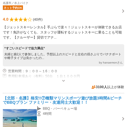
名護市／水上バイク
ネット予約OK
4.0
(40件)
【ジェットスキーレンタル】手ぶらで楽々！ジェットスキーが体験できるお店
です！免許がなくても、スタッフが運転するジェットスキーに乗ることも可能
です。【クルーザー】貸切でアナ...
“すごいスピードで迫力満点”
夫婦と娘2人で参加しました。予想以上のスピードと左右の揺さぶりでバナナボート
や椅子タイプは良かったの...
by hanaemonさん
営業時間：９：００～１6：００
専用駐車場あり（有料）50台 １台１０００円
3100人
以上が体験
【北部・名護】格安!!⑦種類マリンスポーツ遊び放題3時間&ビーチ
でBBQプラン ファミリー・友達同士大歓迎！！
BBQ・バーベキュー場
4時間