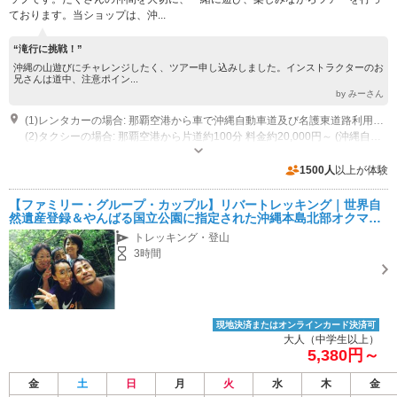
ております。当ショップは、沖...
“滝行に挑戦！”
沖縄の山遊びにチャレンジしたく、ツアー申し込みしました。インストラクターのお
兄さんは道中、注意ポイン...
by みーさん
(1)レンタカーの場合: 那覇空港から車で沖縄自動車道及び名護東道路利用時、所要時間約100分 恩納村から国道58号線で約60分ほどかかります。
(2)タクシーの場合: 那覇空港から片道約100分 料金約20,000円～ (沖縄自動車道料金が別途かかります)
営業時間：9:00～18：00 休業日：不定休
専用駐車場あり（無料）4台
1500人
以上が体験
【ファミリー・グループ・カップル】リバートレッキング｜世界自
然遺産登録＆やんばる国立公園に指定された沖縄本島北部オクマか
らやんばるおもしろリバートレッキング※２名様より催行
トレッキング・登山
3時間
現地決済またはオンラインカード決済可
大人（中学生以上）
5,380円～
金
土
日
月
火
水
木
金