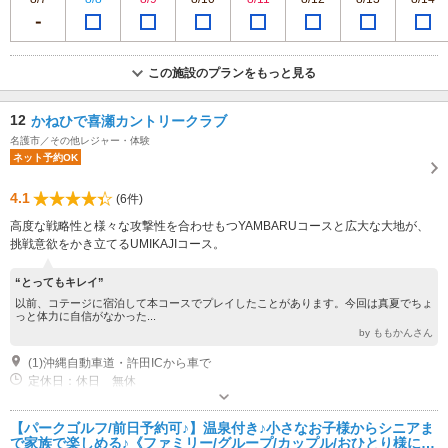
この施設のプランをもっと見る
12
かねひで喜瀬カントリークラブ
名護市／その他レジャー・体験
ネット予約OK
4.1
(6件)
高度な戦略性と様々な攻撃性を合わせもつYAMBARUコースと広大な大地が、
挑戦意欲をかき立てるUMIKAJIコース。
“とってもキレイ”
以前、コテージに宿泊して本コースでプレイしたことがあります。今回は真夏でちょ
っと体力に自信がなかった...
by ももかんさん
(1)沖縄自動車道・許田ICから車で
定休日：休日 無休
専用駐車場あり（無料）260台
【パークゴルフ/前日予約可♪】温泉付き♪小さなお子様からシニアま
で家族で楽しめる♪《ファミリー/グループ/カップル/おひとり様にも