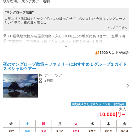
やかな海。 東シナ海は、透明...
“マングローブ散策”
１年ぶり？前回はカヤックで色々な体験をさせてもらいました 今回はマングローブ
という事で、夜の真っ暗な...
by サクラコさん
(1)屋我地大橋から屋我地島へ入り1キロほどの場所にあります。 左手（海側）の水色のコンテナハウスが目印です。 入口にの看板が設置されました！看板をくぐって敷地内へお入りください。 カーナビマップコード：485513561
営業時間：年中無休（貸切の日もあり）８時３０分~１８時
1900人
以上が体験
夜のマングローブ散策～ファミリーにおすすめ１グループ１ガイド
スペシャルツアー
ナイトツアー
2時間
現地決済またはオンラインカード決済可
大人
10,000円～
金
土
日
月
火
水
木
金
8/7
8/8
8/9
8/10
8/11
8/12
8/13
8/14