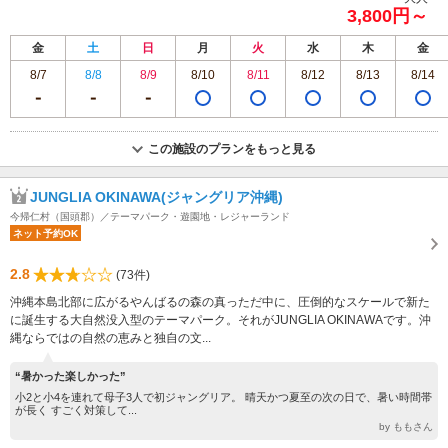
3,800円～
金
土
日
月
火
水
木
金
8/7
8/8
8/9
8/10
8/11
8/12
8/13
8/14
この施設のプランをもっと見る
JUNGLIA OKINAWA(ジャングリア沖縄)
今帰仁村（国頭郡）／テーマパーク・遊園地・レジャーランド
ネット予約OK
2.8
(73件)
沖縄本島北部に広がるやんばるの森の真っただ中に、圧倒的なスケールで新た
に誕生する大自然没入型のテーマパーク。それがJUNGLIA OKINAWAです。沖
縄ならではの自然の恵みと独自の文...
“暑かった楽しかった”
小2と小4を連れて母子3人で初ジャングリア。 晴天かつ夏至の次の日で、暑い時間帯
が長く すごく対策して...
by ももさん