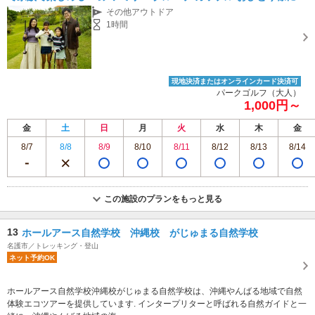
オススメ♪》
その他アウトドア
1時間
現地決済またはオンラインカード決済可
パークゴルフ（大人）
1,000円～
金
土
日
月
火
水
木
金
8/7
8/8
8/9
8/10
8/11
8/12
8/13
8/14
この施設のプランをもっと見る
13
ホールアース自然学校 沖縄校 がじゅまる自然学校
名護市／トレッキング・登山
ネット予約OK
ホールアース自然学校沖縄校がじゅまる自然学校は、沖縄やんばる地域で自然
体験エコツアーを提供しています. インタープリターと呼ばれる自然ガイドと一