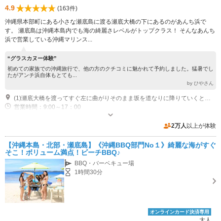
4.9
(163件)
沖縄県本部町にある小さな瀬底島に渡る瀬底大橋の下にあるのがあんち浜で
す。 瀬底島は沖縄本島内でも海の綺麗さレベルがトップクラス！ そんなあんち
浜で営業している沖縄マリンス...
“グラスカヌー体験”
初めての家族での沖縄旅行で、他の方のクチコミに魅かれて予約しました。猛暑でし
たがアンチ浜自体もとても...
by ひやさん
(1)瀬底大橋を渡ってすぐ左に曲がりそのまま坂を道なりに降りていくとアンチ浜にたどり着きます。
営業時間：9:00～17：00
近隣駐車場あり（有料）30台 1日500円（4月～10月）
2万人
以上が体験
【沖縄本島・北部・瀬底島】《沖縄BBQ部門No１》綺麗な海がすぐ
そこ！ボリューム満点！ビーチBBQ♪
BBQ・バーベキュー場
1時間30分
オンラインカード決済専用
大人