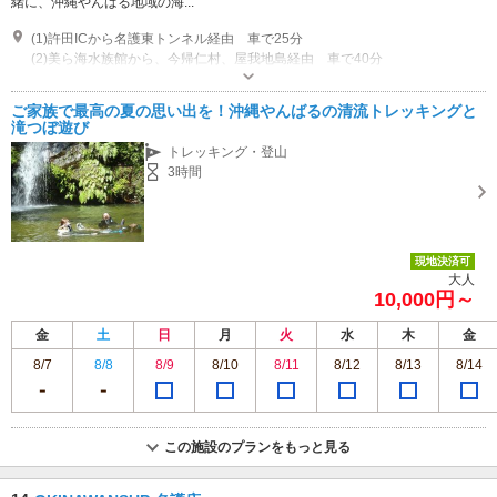
緒に、沖縄やんばる地域の海...
(1)許田ICから名護東トンネル経由 車で25分
(2)美ら海水族館から、今帰仁村、屋我地島経由 車で40分
営業時間：8：30～17：30 その他：年末年始もツアー実施中★
ご家族で最高の夏の思い出を！沖縄やんばるの清流トレッキングと
滝つぼ遊び
トレッキング・登山
3時間
現地決済可
大人
10,000円～
金
土
日
月
火
水
木
金
8/7
8/8
8/9
8/10
8/11
8/12
8/13
8/14
この施設のプランをもっと見る