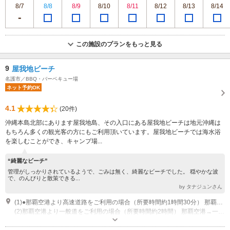
8/7
8/8
8/9
8/10
8/11
8/12
8/13
8/14
この施設のプランをもっと見る
9
屋我地ビーチ
名護市／BBQ・バーベキュー場
ネット予約OK
4.1
(20件)
沖縄本島北部にあります屋我地島、その入口にある屋我地ビーチは地元沖縄は
もちろん多くの観光客の方にもご利用頂いています。屋我地ビーチでは海水浴
を楽しむことができ、キャンプ場...
“綺麗なビーチ”
管理がしっかりされているようで、ごみは無く、綺麗なビーチでした。 穏やかな波
で、のんびりと散策できる...
by タナジュンさん
(1)●那覇空港より高速道路をご利用の場合（所要時間約1時間30分） 那覇空港→沖縄高速道・那覇IC(インターチェンジ)→約70分→許田IC(インターチェンジ)で降り国道58号線を名護市内方面へさらに15分程北上→ファミリーマート名護真喜屋店の信号を左折→県道110号線を真っ直ぐ5分ほど走らせると到着です。
(2)那覇空港より一般道をご利用の場合（所要時間約2時間） 那覇空港→一般道路(国道58号線)で名護方面→約1時間45分程で名護市内へ→国道58号線をさらに北上→ファミリーマート名護真喜屋店の信号を左折→県道110号線を真っ直ぐ5分ほど走らせると到着です。
営業時間：8：00～17：00 営業期間：通年営業（不定休）