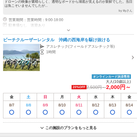
ドローンの映像が素晴らしく、透明なボードから湖底が見えるのが新鮮でした。当日
は魚こそいませんでしたが...
by lilyさん
営業期間：営業時間：9:00-18:00
駐車場なし 送迎あり
ビーチクルーザーレンタル 沖縄の西海岸を駆け抜ける
アスレチック(フィールドアスレチック等)
1時間
オンラインカード決済専用
大人(10歳以上)
2,000円～
2,500円～
20%OFF
金
土
日
月
火
水
木
金
8/7
8/8
8/9
8/10
8/11
8/12
8/13
8/14
この施設のプランをもっと見る