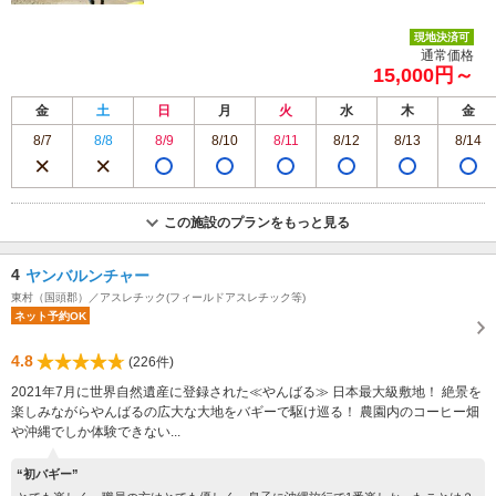
現地決済可
通常価格
15,000円～
金
土
日
月
火
水
木
金
8/7
8/8
8/9
8/10
8/11
8/12
8/13
8/14
この施設のプランをもっと見る
4
ヤンバルンチャー
東村（国頭郡）／アスレチック(フィールドアスレチック等)
ネット予約OK
4.8
(226件)
2021年7月に世界自然遺産に登録された≪やんばる≫ 日本最大級敷地！ 絶景を
楽しみながらやんばるの広大な大地をバギーで駆け巡る！ 農園内のコーヒー畑
や沖縄でしか体験できない...
“初バギー”