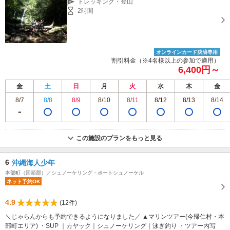
トレッキング・登山
2時間
オンラインカード決済専用
割引料金（※4名様以上の参加で適用）
6,400円～
金
土
日
月
火
水
木
金
8/7
8/8
8/9
8/10
8/11
8/12
8/13
8/14
この施設のプランをもっと見る
6
沖縄海人少年
本部町（国頭郡）／シュノーケリング・ボートシュノーケル
ネット予約OK
4.9
(12件)
＼じゃらんからも予約できるようになりました／ ▲マリンツアー(今帰仁村・本
部町エリア) ・SUP ｜カヤック｜シュノーケリング｜泳ぎ釣り ・ツアー内写