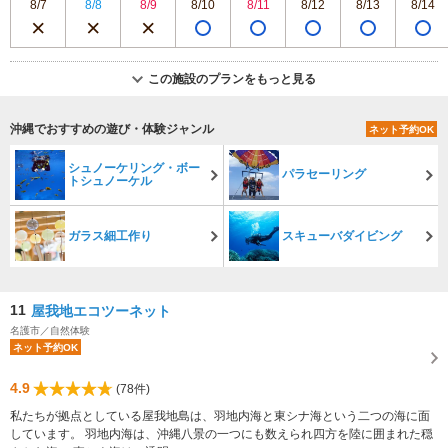
8/7
8/8
8/9
8/10
8/11
8/12
8/13
8/14
この施設のプランをもっと見る
沖縄でおすすめの遊び・体験ジャンル
ネット予約OK
シュノーケリング・ボー
パラセーリング
トシュノーケル
ガラス細工作り
スキューバダイビング
11
屋我地エコツーネット
名護市／自然体験
ネット予約OK
4.9
(78件)
私たちが拠点としている屋我地島は、羽地内海と東シナ海という二つの海に面
しています。 羽地内海は、沖縄八景の一つにも数えられ四方を陸に囲まれた穏