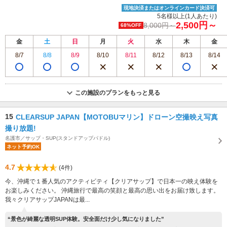
現地決済またはオンラインカード決済可
5名様以上(1人あたり)
2,500円～
8,000円～
68%OFF
金
土
日
月
火
水
木
金
8/7
8/8
8/9
8/10
8/11
8/12
8/13
8/14
この施設のプランをもっと見る
15
CLEARSUP JAPAN【MOTOBUマリン】ドローン空撮映え写真
撮り放題!
名護市／サップ・SUP(スタンドアップパドル)
ネット予約OK
4.7
(4件)
今、沖縄で１番人気のアクティビティ【クリアサップ】で日本一の映え体験を
お楽しみください。 沖縄旅行で最高の笑顔と最高の思い出をお届け致します。
我々クリアサップJAPANは最...
“景色が綺麗な透明SUP体験。安全面だけ少し気になりました”