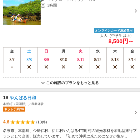
3時間
オンラインカード決済専用
大人（中学生以上）
8,500円～
金
土
日
月
火
水
木
金
8/7
8/8
8/9
8/10
8/11
8/12
8/13
8/14
この施設のプランをもっと見る
19
やんばる日和
本部町（国頭郡）／農業体験
ネット予約OK
4.8
(13件)
名護市、本部町、今帰仁村、伊江村やんばる4市町村の観光素材を着地型旅行プ
ランとして企画、販売しています。 「初めて沖縄に来たのになぜか懐かし