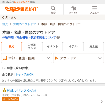
旅に役立つ
口コミ100万件
掲載！
検索
行きたい
メニュー
ゲスト
さん
観光
沖縄のアウトドア
本部・名護・国頭のアウトドア
本部・名護・国頭のアウトドア
体験時期・料金相場・参加者属性について
ご当地
観光
イベント
ホテル
お土産
グルメ
本部・名護・国頭
アウトドア
1 - 30件
（全44件中）
全て表示
ネット予約OK
おすすめの施設を当社独自の算出基準でランキング形式にしてご紹介しています。
沖縄マリンスタジオ
本部町（国頭郡）／BBQ・バーベキュー場
ネット予約OK