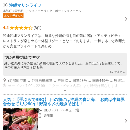
16
沖縄マリンライフ
本部町（国頭郡）／シュノーケリング・ボートシュノーケル
ネット予約OK
4.2
(8件)
私達沖縄マリンライフは、綺麗な沖縄の海を目の前に宿泊・アクティビティ・
レストランが楽しめる一体型リゾートとなっております。 一棟まるごと利用だ
から完全プライベートで楽しめ...
“海が綺麗な場所でBBQ”
細い道の先に海の景色が綺麗な場所でBBQをしました。 お肉はどれも美味しくて、
〆の野菜入り焼きそばも美...
by やよさん
(1)那覇空港 → 沖縄自動車道 → 許田IC→ 国道58号 → 国道449号 → 県道114号 → 海洋博公園美ら海水族館から5分
オープン：7:00～22:00 アクティビティ内容により時間は異なります。
専用駐車場あり（無料）15台
人気！【手ぶらでBBQ】-目の前には沖縄の青い海- お肉は牛鶏豚
合わせて1人250g！野菜や〆の焼きそばも！
BBQ・バーベキュー場
3時間