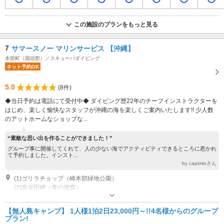
この施設のプランをもっと見る
7
サマースノー マリンサービス 【沖縄】
本部町（国頭郡）／スキューバダイビング
ネット予約OK
5.0
(8件)
◆当日予約は電話にて受付中◆ ダイビング歴22年のチーフインストラクターを
はじめ、楽しく愉快なスタッフが沖縄の海を楽しくご案内いたします!! 少人数
のアットホームなショップな...
“素敵な思い出を作ることができました！”
グループ事に開催してくれて、人の少ない海でアクティビティできるところに惹かれ
て予約しました。インスト...
by capiminさん
(1)ゴリラチョップ（崎本部緑地公園）
(2)真栄田岬（青の洞窟）
近隣駐車場あり（無料）3台
【無人島キャンプ】 1人様1泊2日23,000円～!!4名様からのグループ
プラン!