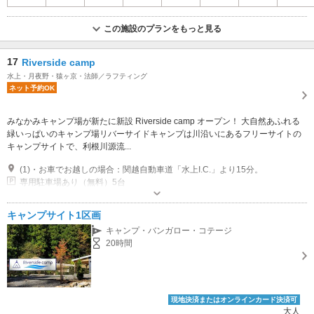
この施設のプランをもっと見る
17
Riverside camp
水上・月夜野・猿ヶ京・法師／ラフティング
ネット予約OK
みなかみキャンプ場が新たに新設 Riverside camp オープン！ 大自然あふれる
緑いっぱいのキャンプ場リバーサイドキャンプは川沿いにあるフリーサイトの
キャンプサイトで、利根川源流...
(1)・お車でお越しの場合：関越自動車道「水上I.C.」より15分。
専用駐車場あり（無料）5台
キャンプサイト1区画
キャンプ・バンガロー・コテージ
20時間
現地決済またはオンラインカード決済可
大人