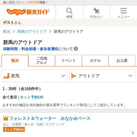
旅に役立つ
口コミ100万件
掲載！
検索
行きたい
メニュー
ゲスト
さん
観光
関東のアウトドア
群馬のアウトドア
群馬のアウトドア
体験時期・料金相場・参加者属性について
ご当地
観光
イベント
ホテル
お土産
グルメ
群馬
アウトドア
1 - 30件
（全168件中）
全て表示
ネット予約OK
おすすめの施設を当社独自の算出基準でランキング形式にしてご紹介しています。
フォレスト＆ウォーター みなかみベース
水上・月夜野・猿ヶ京・法師／ラフティング
ネット予約OK