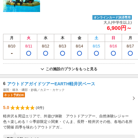
オンラインカード決済専用
大人(中学生以上)
6,900円～
月
火
水
木
金
土
日
月
8/10
8/11
8/12
8/13
8/14
8/15
8/16
8/17
この施設のプランをもっと見る
6
アウトドアガイドツアーEARTH軽井沢ベース
藤岡・碓氷・磯部・妙義／カヌー・カヤック
ネット予約OK
5.0
(4件)
軽井沢＆周辺エリアで、外遊び体験 アウトドアツアー、自然体験レジャー
色々楽しめる！☆季節限定☆関東・ぐんま、長野・軽井沢その他、各地の名所
で開催 四季を味わうアウトドアガ...