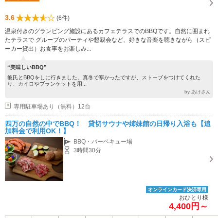
3.6
(6件)
温泉付きのグランピング施設にあるカフェテラスでのBBQです。自然に囲まれ
たテラスで グループのパーティや懇親会など、好きな音楽を聴きながら（スピ
ーカー貸出）お食事をお楽しみ...
“美味しいBBQ”
彼氏とBBQをしに行きました。真冬で寒かったですが、ストーブをつけてくれた
り、カイロやブランケットを用...
by あけさん
専用駐車場あり（無料）12台
四万の自然の中でBBQ！ 貸切サウナや姉妹館の日帰り入浴も【追
加料金で利用OK！】
BBQ・バーベキュー場
3時間30分
オンラインカード決済専用
おひとり様
4,400円～