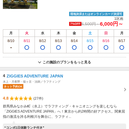
現地決済またはオンラインカード決済可
1区画
6,000円～
6,500円～
7%OFF
月
火
水
木
金
土
日
月
8/10
8/11
8/12
8/13
8/14
8/15
8/16
8/17
この施設のプランをもっと見る
4
ZIGGIES ADVENTURE JAPAN
水上・月夜野・猿ヶ京・法師／ラフティング
ネット予約OK
4.8
(27件)
群馬県みなかみ町（水上）でラフティング・キャニオニングを楽しむなら
「ZIGGIES ADVENTURE JAPAN」へ！東京から約2時間の好アクセス。関東屈
指の激流を誇る利根川を舞台に、ラフティ...
“コンボ1日体験ランチ付き”