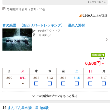
by ホラヒロさん
専用駐車場あり（無料）15台
1500人
以上が体験
青の絶景 【四万リバートレッキング】 温泉入浴付
その他アウトドア
1時間45分
現地決済可
大人
6,500円～
月
火
水
木
金
土
日
月
8/10
8/11
8/12
8/13
8/14
8/15
8/16
8/17
この施設のプランをもっと見る
14
まんてん星の湯 里山体験