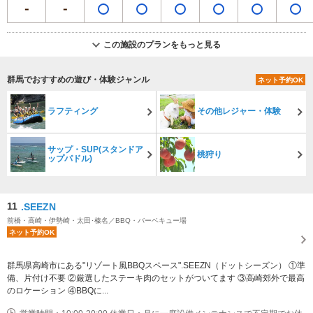
この施設のプランをもっと見る
群馬でおすすめの遊び・体験ジャンル
ネット予約OK
ラフティング
その他レジャー・体験
サップ・SUP(スタンドア
桃狩り
ップパドル)
11
.SEEZN
前橋・高崎・伊勢崎・太田･榛名／BBQ・バーベキュー場
ネット予約OK
群馬県高崎市にある"リゾート風BBQスペース".SEEZN（ドットシーズン） ①準
備、片付け不要 ②厳選したステーキ肉のセットがついてます ③高崎郊外で最高
のロケーション ④BBQに...