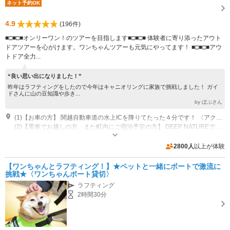
ネット予約OK
4.9
(196件)
■□■□■オンリーワン！のツアーを目指します■□■□■ 体験者に寄り添ったアウト
ドアツアーを心がけます。ワンちゃんツアーも元気にやってます！ ■□■□■アウ
トドア全力...
“良い思い出になりました！”
昨年はラフティングをしたので今年はキャニオリングに家族で挑戦しました！ ガイ
ドさんに山の豆知識や歩き...
by ぼぶさん
(1)【お車の方】 関越自動車道の水上ICを降りてたった４分です！ 〈アクセス方法〉 水上ICを降りたらすぐに２回左折して高速道路を渡り、100mほど走って大峰神社を過ぎたら右折後直進2km、少し不安になりそうな山道を3分ほど登れば到着します。 （※カーナビですと正しい位置情報が出てこない場合がありますので、ナビには“ノルン水上スキー場”と入力すればスムーズに到着できるかと思います。） スキー場の手前1.5kmのところにある、小さな白い小屋がいくつも並ぶ “ホワイトレンタル＆コテージ水上”に隣接した建物が受付場所となります。
(2)【電車でお越しの方、また町内にご宿泊予定の方】 DEEP NATUREでは、送迎をご案内してますので、ご希望の方は事前にご連絡ください。
開催：【グリーンシーズン】4月上旬～10月下旬頃 開催：【ウィンターシー
ズン】12月下旬～3月中旬 オープン：年間を通して、様々なツアーを開催し
2800人
以上が体験
ております。
専用駐車場あり（無料）30台 敷地が広いです。大型バスも駐車可能です。
【ワンちゃんとラフティング！】★ペットと一緒にボートで激流に
挑戦★〈ワンちゃんボート貸切〉
ラフティング
2時間30分