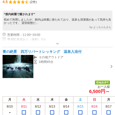
4.5
(2件)
“館内綺麗で癒されます”
初めて利用しましたが、館内は綺麗に保たれており、温泉も清潔感があって気持ち良
かったです。 貸切状態だ...
by よっちゃんさん
営業時間：11:00~19:00
専用駐車場あり（無料）5台
青の絶景 四万リバートレッキング 温泉入浴付
その他アウトドア
1時間45分
現地決済可
お一人様
6,500円～
月
火
水
木
金
土
日
月
8/10
8/11
8/12
8/13
8/14
8/15
8/16
8/17