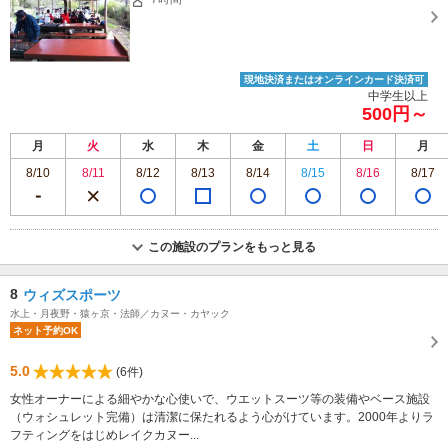
現地決済またはオンラインカード決済可
中学生以上
500円～
月
火
水
木
金
土
日
月
8/10
8/11
8/12
8/13
8/14
8/15
8/16
8/17
この施設のプランをもっと見る
8
ウィズスポーツ
水上・月夜野・猿ヶ京・法師／カヌー・カヤック
ネット予約OK
5.0
(6件)
女性オーナーによる細やかな心使いで、ウエットスーツ等の装備やベース施設
（ウォシュレット完備）は清潔に保たれるよう心がけています。2000年よりラ
フティングをはじめレイクカヌー...