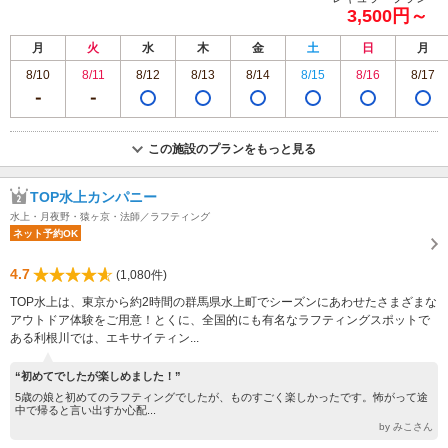
3,500円～
月
火
水
木
金
土
日
月
8/10
8/11
8/12
8/13
8/14
8/15
8/16
8/17
この施設のプランをもっと見る
TOP水上カンパニー
水上・月夜野・猿ヶ京・法師／ラフティング
ネット予約OK
4.7
(1,080件)
TOP水上は、東京から約2時間の群馬県水上町でシーズンにあわせたさまざまな
アウトドア体験をご用意！とくに、全国的にも有名なラフティングスポットで
ある利根川では、エキサイティン...
“初めてでしたが楽しめました！”
5歳の娘と初めてのラフティングでしたが、ものすごく楽しかったです。怖がって途
中で帰ると言い出すか心配...
by みこさん