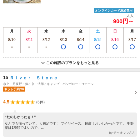
オンラインカード決済専用
大人
900円～
月
火
水
木
金
土
日
月
8/10
8/11
8/12
8/13
8/14
8/15
8/16
8/17
この施設のプランをもっと見る
15
Ｒｉｖｅｒ Ｓｔｏｎｅ
水上・月夜野・猿ヶ京・法師／キャンプ・バンガロー・コテージ
ネット予約OK
4.5
(6件)
“たのしかったぁ！”
なんでも揃っていて、大満足です！ ブイヤベース、最高！おいしかったです。 生野
菜は1種類でよいので、...
by チャオママさん