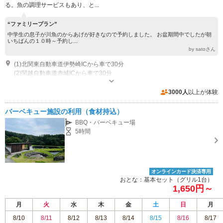
る。魚の調理サービスもあり、と...
“ファミリープラン”
中学生の息子が川魚のからあげが好きなので予約しました。 お盆期間中でしたが朝
いちばんの１０時～予約し...
by satoさん
(1)北関東自動車道伊勢崎ICから車で30分
(2)関越自動車道赤城ICから車で30分
営業：月火水木 4月～10月 10:00～15:00 営業：日金土 4月～10月 10:00～
15:00 営業：月火水木 11月～3月 10:00～15:00 営業：日金土 11月～3月
3000人
以上が体験
10:00～15:00
専用駐車場あり（無料）50台
バーベキュー施設の利用（食材持込）
BBQ・バーベキュー場
5時間
オンラインカード決済専用
おとな：基本セット（グリル1台）
1,650円～
月
火
水
木
金
土
日
月
8/10
8/11
8/12
8/13
8/14
8/15
8/16
8/17