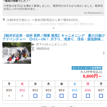
“最高の体験でした！”
小学生の女子2人を連れて参加しました。 軽井沢のホテルから向かいました。軽井沢
が涼しいので川の水が冷た...
by fiftystormsさん
(1)軽井沢方面から ⇒ 軽井沢駅周辺から車で通常約20分。
(2)松井田妙義方面から ⇒ 松井田妙義IC(最寄IC)から車で通常約10分。
受付時間：受付確認時間 10：00～20：00
【軽井沢近郊・信州 長野／関東 群馬】キャニオニング 夏の川遊び
アドベンチャー ◎小1～OK！ 川下り、滝滑り、渓谷・源流探検
☆アウトドア 外遊び 自然体験 観光 レジャー ◎磯部温泉も近い
沢下り(キャニオニング)
3時間30分
オンラインカード決済専用
大人(中学生以上)
8,800円～
月
火
水
木
金
土
日
月
8/10
8/11
8/12
8/13
8/14
8/15
8/16
8/17