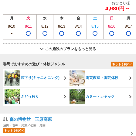
おひとり様
4,980円～
月
火
水
木
金
土
日
月
8/10
8/11
8/12
8/13
8/14
8/15
8/16
8/17
この施設のプランをもっと見る
群馬でおすすめの遊び・体験ジャンル
ネット予約OK
沢下り(キャニオニング)
陶芸教室・陶芸体験
ぶどう狩り
カヌー・カヤック
21
森の博物館 玉原高原
沼田・老神・尾瀬／公園・庭園
ネット予約OK