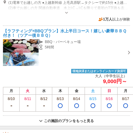
(1)電車でお越しの方 ●上越新幹線 上毛高原駅→タクシーで約15分 ●上越線 水上駅→タクシーで約10分 ※どちらの駅からでも事前にご予約いただければ無料で送迎致します☆
(2)車でお越しの方 関越自動車道 水上I.C→I.Cを降りて最初のT字路を左折→二つ目の信号を左折（白い大きな橋が目印）→三つ目の信号を道なりに左へ→右にヤマザキショップが見えたら、そのまま道なりに右カーブ→坂を下ったら「大穴」の信号を右に藤原・湯の小屋方面へ→角屋（そば屋）・幸知小学校を過ぎてすぐ、居酒屋さんたを右折→その先約１００メートル進んだら右手に駐車場があります
営業：8:00～19:00 休業：11月中旬～翌4月上旬、営業期間中は無休
専用駐車場あり（無料）50台
1万人
以上が体験
【ラフティング+BBQプラン】水上半日コース！嬉しい豪華ＢＢＱ
付き！（ツアー後ＢＢＱ）
BBQ・バーベキュー場
5時間
現地決済またはオンラインカード決済可
大人（中学生以上）
9,000円～
月
火
水
木
金
土
日
月
8/10
8/11
8/12
8/13
8/14
8/15
8/16
8/17
この施設のプランをもっと見る