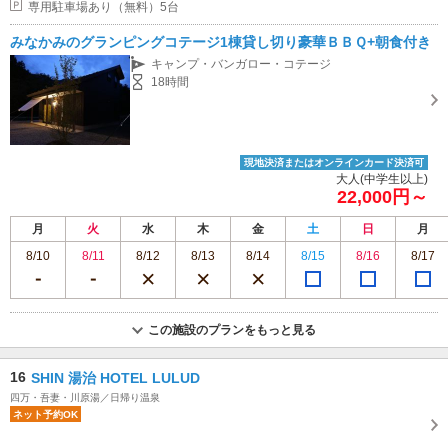
専用駐車場あり（無料）5台
みなかみのグランピングコテージ1棟貸し切り豪華ＢＢＱ+朝食付き
キャンプ・バンガロー・コテージ
18時間
現地決済またはオンラインカード決済可
大人(中学生以上)
22,000円～
月
火
水
木
金
土
日
月
8/10
8/11
8/12
8/13
8/14
8/15
8/16
8/17
この施設のプランをもっと見る
16
SHIN 湯治 HOTEL LULUD
四万・吾妻・川原湯／日帰り温泉
ネット予約OK