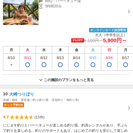
BBQ・バーベキュー場
3時間30分
オンラインカード決済専用
大人（中学生以上）
5,900円～
6,100円～
3%OFF
月
火
水
木
金
土
日
月
8/10
8/11
8/12
8/13
8/14
8/15
8/16
8/17
この施設のプランをもっと見る
10
大崎つりぼり
赤城・桐生・渡良瀬／釣り(釣り堀・渓流釣り・海釣り等)
ネット予約OK
4.7
(15件)
にじます釣りとバーベキューが楽しめる釣り堀。釣具レンタルがあり、手ぶら
で釣りを楽しめる。釣りのサポートもあり、はじめての釣りも安心して楽しめ