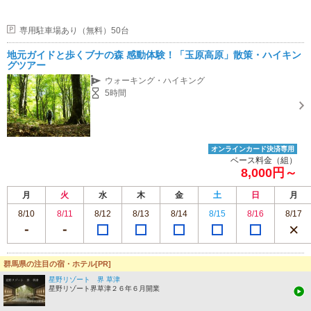
専用駐車場あり（無料）50台
地元ガイドと歩くブナの森 感動体験！「玉原高原」散策・ハイキン
グツアー
ウォーキング・ハイキング
5時間
オンラインカード決済専用
ベース料金（組）
8,000円～
月
火
水
木
金
土
日
月
8/10
8/11
8/12
8/13
8/14
8/15
8/16
8/17
群馬県の注目の宿・ホテル[PR]
この施設のプランをもっと見る
星野リゾート 界 草津
星野リゾート界草津２６年６月開業
22
Blissful Garden