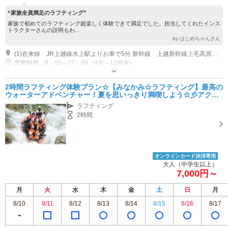
“家族全員満足のラフティング”
家族で初めてのラフティング超楽しく体験できて満足でした。担当してくれたインス
トラクターさんの説明もわ...
by はじめちゃんさん
(1)在来線 JR上越線水上駅よりお車で5分 新幹線 上越新幹線上毛高原駅よりお車で15分 車 関越道～水上ＩＣ～みなかみ温泉街方面 約3分
営業時間：8：00～17：00（4月～10月末）
専用駐車場あり（無料）30台 大型バス３台入ります
2時間ラフティング体験プラン☆【みなかみ☆ラフティング】最高の
ウォーターアドベンチャー！夏を思いっきり満喫しよう☆彡アクセ
ス抜群！無料送迎あり☆彡
ラフティング
2時間
オンラインカード決済専用
大人（中学生以上）
7,000円～
月
火
水
木
金
土
日
月
8/10
8/11
8/12
8/13
8/14
8/15
8/16
8/17