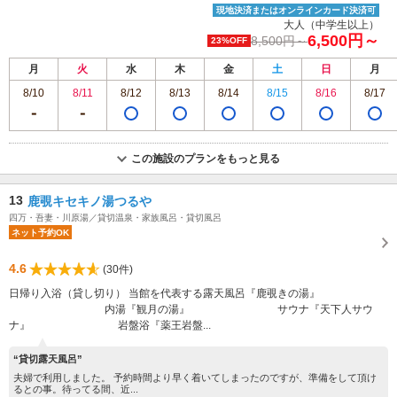
現地決済またはオンラインカード決済可
大人（中学生以上）
6,500円～
8,500円～
23%OFF
月
火
水
木
金
土
日
月
8/10
8/11
8/12
8/13
8/14
8/15
8/16
8/17
この施設のプランをもっと見る
13
鹿覗キセキノ湯つるや
四万・吾妻・川原湯／貸切温泉・家族風呂・貸切風呂
ネット予約OK
4.6
(30件)
日帰り入浴（貸し切り） 当館を代表する露天風呂『鹿覗きの湯』
内湯『観月の湯』 サウナ『天下人サウ
ナ』 岩盤浴『薬王岩盤...
“貸切露天風呂”
夫婦で利用しました。 予約時間より早く着いてしまったのですが、準備をして頂け
るとの事。待ってる間、近...