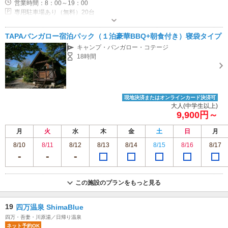
営業時間：8：00～19：00
専用駐車場あり（無料）20台
TAPAバンガロー宿泊パック（１泊豪華BBQ+朝食付き）寝袋タイプ
キャンプ・バンガロー・コテージ
18時間
現地決済またはオンラインカード決済可
大人(中学生以上)
9,900円～
月
火
水
木
金
土
日
月
8/10
8/11
8/12
8/13
8/14
8/15
8/16
8/17
この施設のプランをもっと見る
19
四万温泉 ShimaBlue
四万・吾妻・川原湯／日帰り温泉
ネット予約OK