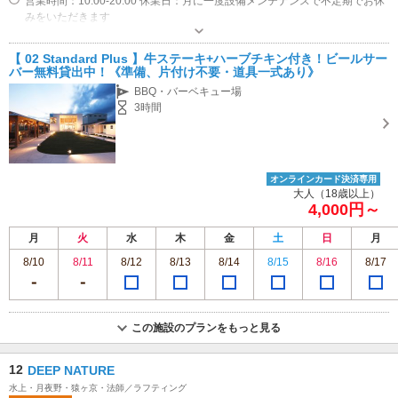
営業時間：10:00-20:00 休業日：月に一度設備メンテナンスで不定期でお休
みをいただきます
専用駐車場あり（無料）20台 建物の西側にございます。
【 02 Standard Plus 】牛ステーキ+ハーブチキン付き！ビールサー
バー無料貸出中！《準備、片付け不要・道具一式あり》
BBQ・バーベキュー場
3時間
オンラインカード決済専用
大人（18歳以上）
4,000円～
月
火
水
木
金
土
日
月
8/10
8/11
8/12
8/13
8/14
8/15
8/16
8/17
この施設のプランをもっと見る
12
DEEP NATURE
水上・月夜野・猿ヶ京・法師／ラフティング