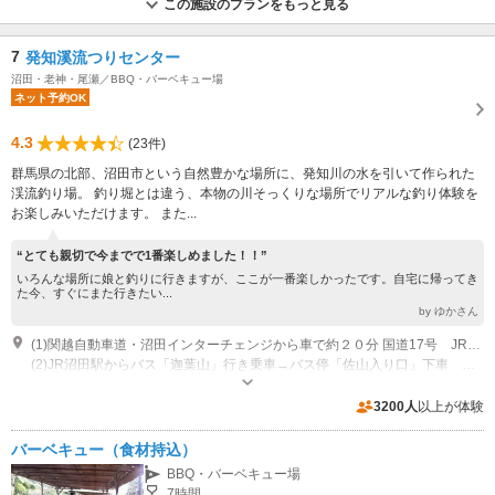
この施設のプランをもっと見る
7
発知溪流つりセンター
沼田・老神・尾瀬／BBQ・バーベキュー場
ネット予約OK
4.3
(23件)
群馬県の北部、沼田市という自然豊かな場所に、発知川の水を引いて作られた
渓流釣り場。 釣り堀とは違う、本物の川そっくりな場所でリアルな釣り体験を
お楽しみいただけます。 また...
“とても親切で今までで1番楽しめました！！”
いろんな場所に娘と釣りに行きますが、ここが一番楽しかったです。自宅に帰ってき
た今、すぐにまた行きたい...
by ゆかさん
(1)関越自動車道・沼田インターチェンジから車で約２０分 国道17号 JR沼田駅付近からは約30分ほど。
(2)JR沼田駅からバス「迦葉山」行き乗車→バス停「佐山入り口」下車 徒歩２分
営業：3月下旬～11月下旬 8:00～17:00 11月は土日祝のみ 休業：木 ゴ
ールデンウイークと８月は無休
3200人
以上が体験
専用駐車場あり（無料）50台
バーベキュー（食材持込）
BBQ・バーベキュー場
7時間