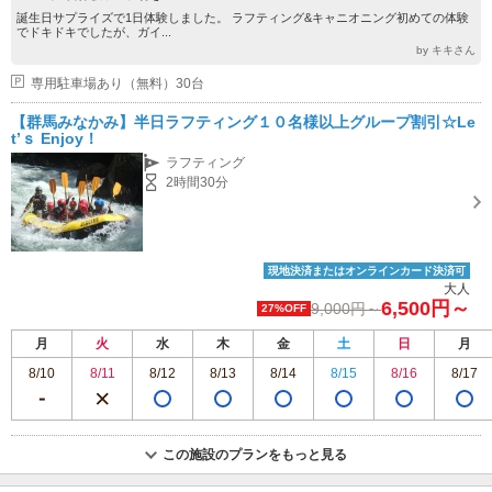
誕生日サプライズで1日体験しました。 ラフティング&キャニオニング初めての体験
でドキドキでしたが、ガイ...
by キキさん
専用駐車場あり（無料）30台
【群馬みなかみ】半日ラフティング１０名様以上グループ割引☆Le
t’ｓ Enjoy！
ラフティング
2時間30分
現地決済またはオンラインカード決済可
大人
6,500円～
9,000円～
27%OFF
月
火
水
木
金
土
日
月
8/10
8/11
8/12
8/13
8/14
8/15
8/16
8/17
この施設のプランをもっと見る