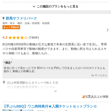
この施設のプランをもっと見る
9
群馬サファリパーク
藤岡・碓氷・磯部・妙義／動物園・植物園
ネット予約OK
4.2
(746件)
約100種1000頭羽の動物が広大な敷地で本来の生態系に近い姿で生活し、専用
バスや自家用車等で動物の観察ができます。また、動物に餌を与えられるエサ
やり体験バスもあり、動物たちの...
“満足”
本当に行って良かったです 餌やりバスを予約して行きましたがバスのガイドさんも
面白く 動物との距離も近...
by やっちさん
(1)上州富岡駅からタクシーで約１５分
(2)上信越自動車道富岡ＩＣより５㎞
開園：9:30～17:00 開園：11月1日～2月 9:30～16:00
専用駐車場あり（無料）500台
1万人
以上が体験
【手ぶらBBQ】ワニ肉特典付★入園チケットセットプラン☆