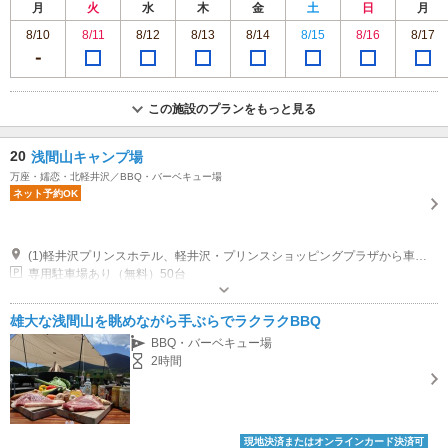
月
火
水
木
金
土
日
月
8/10
8/11
8/12
8/13
8/14
8/15
8/16
8/17
この施設のプランをもっと見る
20
浅間山キャンプ場
万座・嬬恋・北軽井沢／BBQ・バーベキュー場
ネット予約OK
(1)軽井沢プリンスホテル、軽井沢・プリンスショッピングプラザから車で約30分 軽井沢駅北口①番から西武観光バスを利用して浅間山キャンプ場まで約40分
専用駐車場あり（無料）50台
雄大な浅間山を眺めながら手ぶらでラクラクBBQ
BBQ・バーベキュー場
2時間
現地決済またはオンラインカード決済可