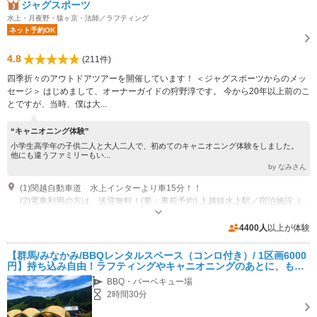
ジャグスポーツ
水上・月夜野・猿ヶ京・法師／ラフティング
ネット予約OK
4.8
(211件)
四季折々のアウトドアツアーを開催しています！ ＜ジャグスポーツからのメッ
セージ＞ はじめまして、オーナーガイドの狩野淳です。 今から20年以上前のこ
とですが、当時、僕は大...
“キャニオニング体験”
小学生高学年の子供二人と大人二人で、初めてのキャニオニング体験をしました。
他にも違うファミリーもい...
by なみさん
(1)関越自動車道 水上インターより車15分！！
(2)電車利用の方は、送迎無料！(要：事前予約) 上越線水上駅／宿泊施設（当店より車15分圏内に限る）／新幹線上毛高原駅（冬季のみ）
営業時間：電話受付時間 7:00～23:00 （シーズン中、無休）
専用駐車場あり（無料）20台 冬季は3台程度になります。
4400人
以上が体験
【群馬/みなかみ/BBQレンタルスペース（コンロ付き）/ 1区画6000
円】持ち込み自由！ラフティングやキャニオニングのあとに、もう
ひと盛り上がり！
BBQ・バーベキュー場
2時間30分