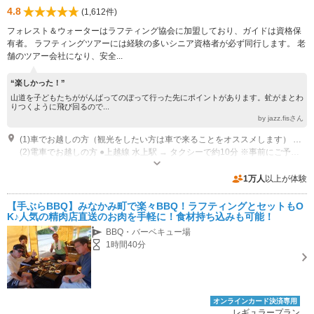
4.8
(1,612件)
フォレスト＆ウォーターはラフティング協会に加盟しており、ガイドは資格保
有者。 ラフティングツアーには経験の多いシニア資格者が必ず同行します。 老
舗のツアー会社になり、安全...
“楽しかった！”
山道を子どもたちががんばってのぼって行った先にポイントがあります。虻がまとわ
りつくように飛び回るので...
by jazz.fisさん
(1)車でお越しの方（観光をしたい方は車で来ることをオススメします） 関越自動車道「水上I.C.」より約15分。ホテル湯の陣さんの向かい側にあります。
(2)電車でお越しの方 ●上越線 水上駅 → タクシーで約10分 ※事前にご予約いただければ送迎致します (ツアー状況により送迎できない場合もありますのであらかじめご確認下さい。） 送迎：要事前予約 最寄駅（みなかみ駅・湯檜曽駅）又は近隣の宿泊所から送迎可能（湯檜曽、湯原、谷川、綱子地区） 上毛高原駅、藤原地区はご相談ください。
受付時間：8:00～20:00 定休日：不定休
専用駐車場あり（無料）50台 大型バス可
1万人
以上が体験
【手ぶらBBQ】みなかみ町で楽々BBQ！ラフティングとセットもO
K♪人気の精肉店直送のお肉を手軽に！食材持ち込みも可能！
BBQ・バーベキュー場
1時間40分
オンラインカード決済専用
レギュラープラン