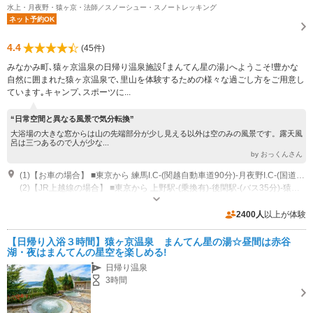
水上・月夜野・猿ヶ京・法師／スノーシュー・スノートレッキング
ネット予約OK
4.4
(45件)
みなかみ町､猿ヶ京温泉の日帰り温泉施設｢まんてん星の湯｣へようこそ!豊かな
自然に囲まれた猿ヶ京温泉で､里山を体験するための様々な過ごし方をご用意し
ています｡キャンプ､スポーツに...
“日常空間と異なる風景で気分転換”
大浴場の大きな窓からは山の先端部分が少し見える以外は空のみの風景です。露天風
呂は三つあるので人が少な...
by おっくんさん
(1)【お車の場合】 ■東京から 練馬I.C-(関越自動車道90分)-月夜野I.C-(国道17号線20分)-猿ヶ京温泉 ■新潟から 新潟西I.C-(北陸・関越自動車道115分)-月夜野I.C-(国道17号線20分)-猿ヶ京温泉
(2)【JR上越線の場合】 ■東京から 上野駅-(乗換有)-後閑駅-(バス35分)-猿ヶ京温泉 ■新潟から 新潟駅-(乗換有)-後閑駅-(バス35分)-猿ヶ京温泉 ※駅からは下記の関越路線バスをご参照ください。
営業時間：<平日>午前10時～午後８時 入館受付は午後8時迄 <土日祝日>
午前10時～午後9時 入館受付は午後8時迄 休館日：毎週火曜日 (祝日の場合
2400人
以上が体験
は営業致します。)
専用駐車場あり（無料）150台
【日帰り入浴３時間】猿ヶ京温泉 まんてん星の湯☆昼間は赤谷
湖・夜はまんてんの星空を楽しめる!
日帰り温泉
3時間