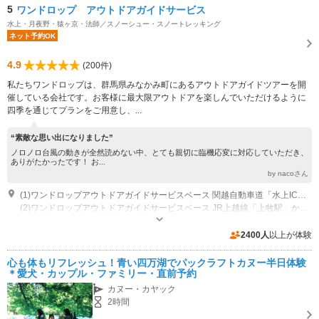
5
ワンドロップ アウトドアガイドサービス
水上・月夜野・猿ヶ京・法師／スノーシュー・スノートレッキング
ネット予約OK
4.9
(200件)
私たちワンドロップは、群馬県みなかみ町にあるアウトドアガイドツアーを開
催している会社です。お客様に最大限アウトドアを楽しんでいただけるように
四季を通じてプランをご用意し、...
“素敵な思い出になりました”
ノロノロ台風の動きが全然読めない中、とても親切に臨機応変に対応していただき、
ありがたかったです！ お...
by nacoさん
(1)ワンドロップアウトドアガイドサービスベース 関越自動車道「水上IC」から車で10分。
(2)ワンドロップアウトドアガイドサービスベース JR上越線「上牧駅」から徒歩20分。 ※駅までの送迎サービス有り。
営業時間：am8:00～pm8:00
専用駐車場あり（無料）10台 ワンドロップベース集合のツアーにかぎります。
2400人
以上が体験
心も体もリフレッシュ！青い四万湖でパックラフトカヌー半日体験
＊愛犬・カップル・ファミリー・直前予約
カヌー・カヤック
2時間