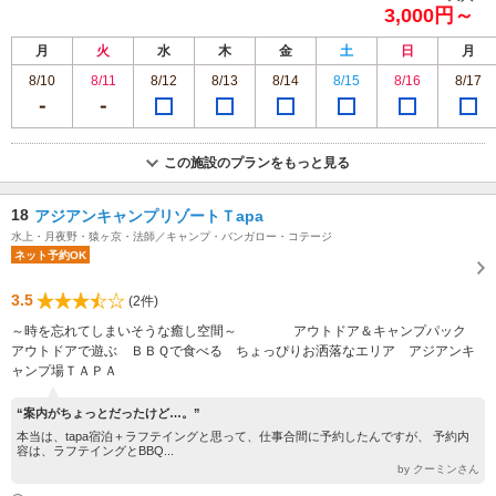
3,000円～
月
火
水
木
金
土
日
月
8/10
8/11
8/12
8/13
8/14
8/15
8/16
8/17
この施設のプランをもっと見る
18
アジアンキャンプリゾートＴapa
水上・月夜野・猿ヶ京・法師／キャンプ・バンガロー・コテージ
ネット予約OK
3.5
(2件)
～時を忘れてしまいそうな癒し空間～ アウトドア＆キャンプパック
アウトドアで遊ぶ ＢＢＱで食べる ちょっぴりお洒落なエリア アジアンキ
ャンプ場ＴＡＰＡ
“案内がちょっとだったけど…。”
本当は、tapa宿泊＋ラフテイングと思って、仕事合間に予約したんですが、 予約内
容は、ラフテイングとBBQ...
by クーミンさん