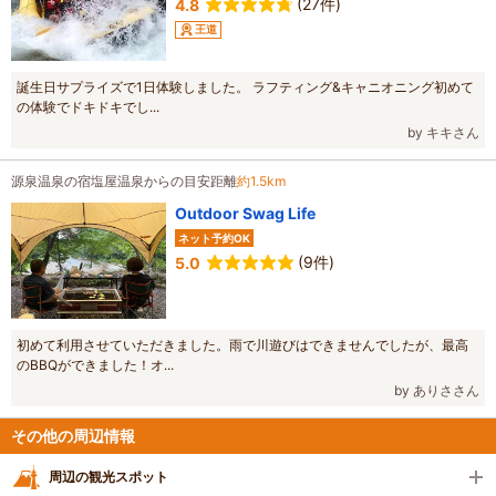
(27件)
4.8
王道
誕生日サプライズで1日体験しました。 ラフティング&キャニオニング初めて
の体験でドキドキでし...
by キキさん
源泉温泉の宿塩屋温泉からの目安距離
約1.5km
Outdoor Swag Life
ネット予約OK
(9件)
5.0
初めて利用させていただきました。雨で川遊びはできませんでしたが、最高
のBBQができました！オ...
by ありささん
その他の周辺情報
周辺の観光スポット