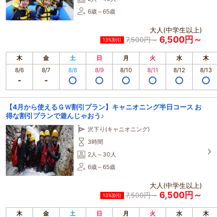
6歳～65歳
大人(中学生以上)
6,500円～
7,500円～
13%割引
木
金
土
日
月
火
水
木
8/6
8/7
8/8
8/9
8/10
8/11
8/12
8/13
【4月から使えるＧＷ割引プラン】キャニオニング半日コース お
得な割引プランで遊んじゃおう♪
沢下り(キャニオニング)
3時間
2人～30人
6歳～65歳
大人(中学生以上)
6,500円～
7,500円～
13%割引
木
金
土
日
月
火
水
木