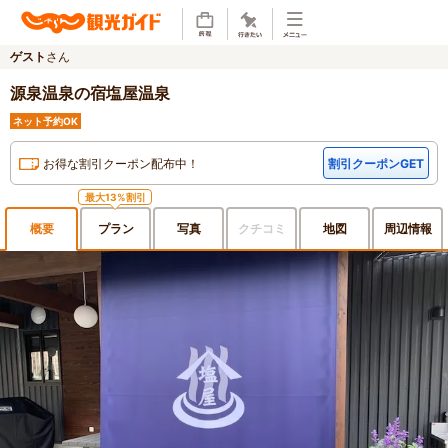
ゲスト
さん
源泉温泉の宿塩屋温泉
ネット予約OK
お得な割引クーポン配布中！
割引クーポンGET
最大13%割引
概要
プラン
写真
クチ
コミ
地図
周辺
情報