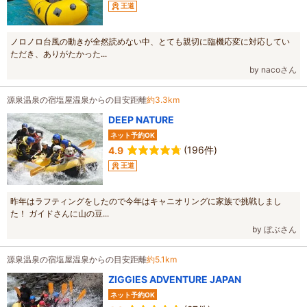
王道
ノロノロ台風の動きが全然読めない中、とても親切に臨機応変に対応してい
ただき、ありがたかった...
by nacoさん
源泉温泉の宿塩屋温泉からの目安距離
約3.3km
DEEP NATURE
ネット予約OK
(196件)
4.9
王道
昨年はラフティングをしたので今年はキャニオリングに家族で挑戦しまし
た！ ガイドさんに山の豆...
by ぼぶさん
源泉温泉の宿塩屋温泉からの目安距離
約5.1km
ZIGGIES ADVENTURE JAPAN
ネット予約OK