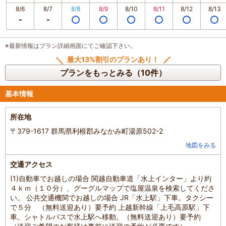
8/6
8/7
8/8
8/9
8/10
8/11
8/12
8/13
※最新情報はプラン詳細画面にてご確認下さい。
最大13%割引のプランあり！
プランをもっとみる（10件）
基本情報
所在地
〒379-1617 群馬県利根郡みなかみ町湯原502-2
地図をみる
交通アクセス
(1)自動車でお越しの場合 関越自動車道「水上インター」より約
４ｋｍ（１０分）、グーグルマップで塩屋温泉を検索してくださ
い。 公共交通機関でお越しの場合 JR「水上駅」下車。タクシー
で５分 （無料送迎あり）要予約 上越新幹線「上毛高原駅」下
車。シャトルバスで水上駅へ移動。（無料送迎あり）要予約