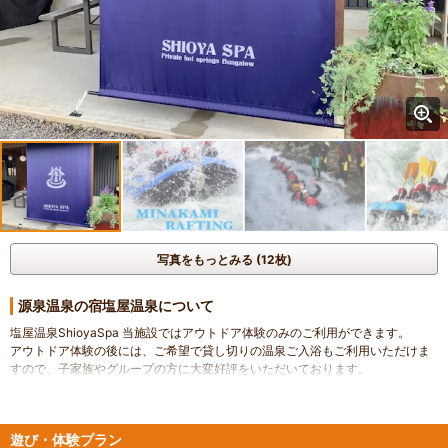
写真をもっとみる (12枚)
源泉温泉の宿塩屋温泉について
塩屋温泉ShioyaSpa 当施設ではアウトドア体験のみのご利用ができます。
アウトドア体験の後には、ご希望で貸し切りの温泉ご入浴もご利用いただけま
すので、子家族やグループの方に大変好評をいただいております。
温泉は、当施設に源泉を所有しておりますので、100％の源泉温泉をお楽しみ
いただけます。
アウトドア体験はもちろんのこと、宿泊施設も完備、また、ＢＢＱのプランも
遊び・体験プラン
ございますし、温泉ご利用のプランもございますので、どうぞごゆっくりおく