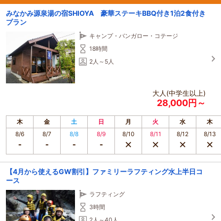
つろぎくださいませ。
みなかみ源泉湯の宿SHIOYA 豪華ステーキBBQ付き1泊2食付き
プラン
キャンプ・バンガロー・コテージ
18時間
2人～5人
大人(中学生以上)
28,000円～
木
金
土
日
月
火
水
木
8/6
8/7
8/8
8/9
8/10
8/11
8/12
8/13
【4月から使えるGW割引】ファミリーラフティング水上半日コ
ース
ラフティング
3時間
2人～40人