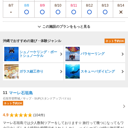
8/7
8/8
8/9
8/10
8/11
8/12
8/13
8/14
この施設のプランをもっと見る
沖縄でおすすめの遊び・体験ジャンル
ネット予約OK
シュノーケリング・ボー
パラセーリング
トシュノーケル
ガラス細工作り
スキューバダイビング
11
マーレ石垣島
石垣市登野城／サップ・SUP(スタンドアップパドル)
ネット予約OK
4.9
(104件)
マーレ石垣島では少人数制ツアーをしております☆ 旅行って幾つになってもワ
クワクしてしまう特別な時間ですよね！ しかし、ハイシーズンは特に旅行客が