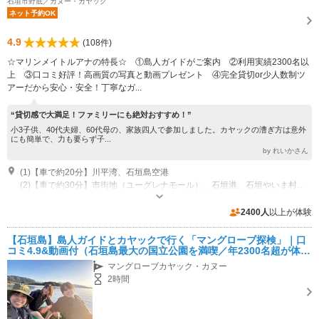
石垣市野底／カヌー・カヤック
ネット予約OK
4.9
(108件)
☆マリンメイトルアナの特長☆ ①島人ガイドがご案内 ②利用実績2300名以
上 ③口コミ好評！高画質の写真と動画プレゼント ④完全貸切or少人数制ツ
アーだから安心・安全！丁寧なガ...
“貸切感で大満足！ファミリーにも絶対おすすめ！”
小3子供、40代夫婦、60代母の、家族四人で参加しました。カヤックの漕ぎ方は意外
にも簡単で、力も要らず子...
by れいかさん
(1)【車で約20分】川平湾、石垣島空港
(2)【車で約30分】市街地（ユーグレナモール）、石垣港、石垣やいま村、ミルミル本舗本店
受付時間：9：00～18：00 定休日：なし （通年開催）
専用駐車場あり（無料）3台
2400人
以上が体験
【石垣島】島人ガイドとカヤックで行く「マングローブ探検」｜口
コミ4.9&動画付（石垣島最大の国立公園を満喫／年2300名超が体験
／2組限定で初心者も安心。高画質データ付き／家族、友達、女性に
マングローブカヤック・カヌー
人気）
2時間