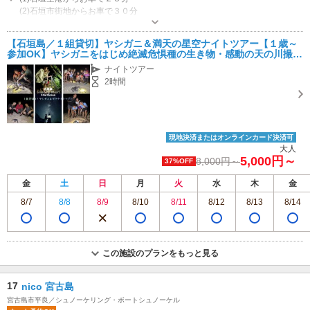
(2)石垣市街地からお車で３０分
営業時間：通年、ツアー開始時間6:30,8:30,10:30,13:00,15:00,17:00
専用駐車場あり（無料）10台
【石垣島／１組貸切】ヤシガニ＆満天の星空ナイトツアー【１歳～
参加OK】ヤシガニをはじめ絶滅危惧種の生き物・感動の天の川撮影
などを一度に体験できる他にはないナイトツアー！ヤシガニ遭遇率1
ナイトツアー
00％継続中！
2時間
現地決済またはオンラインカード決済可
大人
5,000円～
8,000円～
37%OFF
金
土
日
月
火
水
木
金
8/7
8/8
8/9
8/10
8/11
8/12
8/13
8/14
この施設のプランをもっと見る
17
nico 宮古島
宮古島市平良／シュノーケリング・ボートシュノーケル