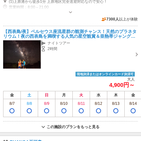
(1)上原港から徒歩1分 上原地区完全送迎対応なので安心！
営業時間：8:00～21:00
近隣駐車場あり（無料）10台
7300人
以上が体験
【西表島/夜】ペルセウス座流星群の観測チャンス！天然のプラネタ
リウム！夜の西表島を満喫する人気の星空観賞＆亜熱帯ジャングル
ナイトツアー★直前予約OK★カップル・ファミリー・お子様大歓
ナイトツアー
迎！
2時間
現地決済またはオンラインカード決済可
大人
4,900円～
金
土
日
月
火
水
木
金
8/7
8/8
8/9
8/10
8/11
8/12
8/13
8/14
この施設のプランをもっと見る