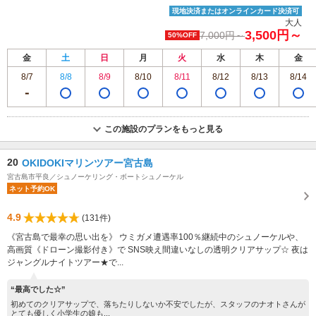
現地決済またはオンラインカード決済可
大人
3,500円～
7,000円～
50%OFF
金
土
日
月
火
水
木
金
8/7
8/8
8/9
8/10
8/11
8/12
8/13
8/14
この施設のプランをもっと見る
20
OKIDOKIマリンツアー宮古島
宮古島市平良／シュノーケリング・ボートシュノーケル
ネット予約OK
4.9
(131件)
《宮古島で最幸の思い出を》 ウミガメ遭遇率100％継続中のシュノーケルや、
高画質《ドローン撮影付き》で SNS映え間違いなしの透明クリアサップ☆ 夜は
ジャングルナイトツアー★で...
“最高でした☆”
初めてのクリアサップで、落ちたりしないか不安でしたが、スタッフのナオトさんが
とても優しく小学生の娘も...