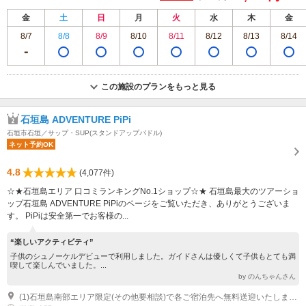
金
土
日
月
火
水
木
金
8/7
8/8
8/9
8/10
8/11
8/12
8/13
8/14
この施設のプランをもっと見る
石垣島 ADVENTURE PiPi
石垣市石垣／サップ・SUP(スタンドアップパドル)
ネット予約OK
4.8
(4,077件)
☆★石垣島エリア 口コミランキングNo.1ショップ☆★ 石垣島最大のツアーショ
ップ石垣島 ADVENTURE PiPiのページをご覧いただき、ありがとうございま
す。 PiPiは安全第一でお客様の...
“楽しいアクティビティ”
子供のシュノーケルデビューで利用しました。ガイドさんは優しくて子供もとても満
喫して楽しんでいました。...
by のんちゃんさん
(1)石垣島南部エリア限定(その他要相談)で各ご宿泊先へ無料送迎いたします。 又は石垣港離島ターミナルへのご集合となります。