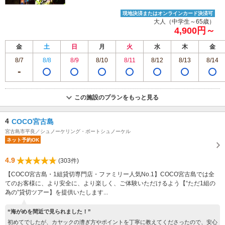
現地決済またはオンラインカード決済可
大人（中学生～65歳）
4,900円～
金
土
日
月
火
水
木
金
8/7
8/8
8/9
8/10
8/11
8/12
8/13
8/14
この施設のプランをもっと見る
4
COCO宮古島
宮古島市平良／シュノーケリング・ボートシュノーケル
ネット予約OK
4.9
(303件)
【COCO宮古島・1組貸切専門店・ファミリー人気No.1】COCO宮古島では全
てのお客様に、より安全に、より楽しく、ご体験いただけるよう【“ただ1組の
為の”貸切ツアー】を提供いたします...
“海がめを間近で見られました！”
初めてでしたが、カヤックの漕ぎ方やポイントを丁寧に教えてくださったので、安心