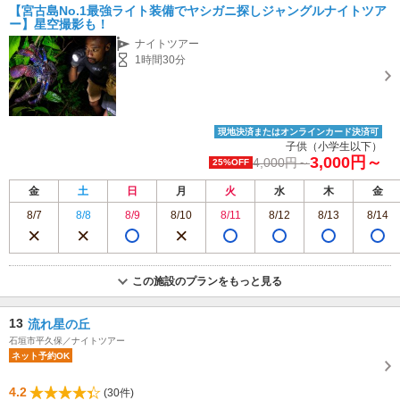
【宮古島No.1最強ライト装備でヤシガニ探しジャングルナイトツア
ー】星空撮影も！
ナイトツアー
1時間30分
現地決済またはオンラインカード決済可
子供（小学生以下）
3,000円～
4,000円～
25%OFF
金
土
日
月
火
水
木
金
8/7
8/8
8/9
8/10
8/11
8/12
8/13
8/14
この施設のプランをもっと見る
13
流れ星の丘
石垣市平久保／ナイトツアー
ネット予約OK
4.2
(30件)