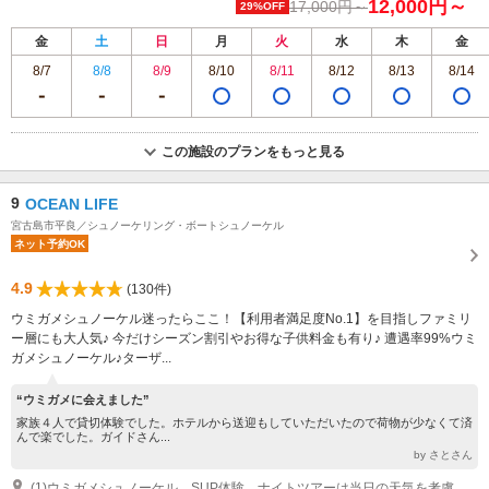
12,000円～
17,000円～
29%OFF
金
土
日
月
火
水
木
金
8/7
8/8
8/9
8/10
8/11
8/12
8/13
8/14
この施設のプランをもっと見る
9
OCEAN LIFE
宮古島市平良／シュノーケリング・ボートシュノーケル
ネット予約OK
4.9
(130件)
ウミガメシュノーケル迷ったらここ！【利用者満足度No.1】を目指しファミリ
ー層にも大人気♪ 今だけシーズン割引やお得な子供料金も有り♪ 遭遇率99%ウミ
ガメシュノーケル♪ターザ...
“ウミガメに会えました”
家族４人で貸切体験でした。ホテルから送迎もしていただいたので荷物が少なくて済
んで楽でした。ガイドさん...
by さとさん
(1)ウミガメシュノーケル、SUP体験、ナイトツアーは当日の天気を考慮して開催地が前日決定となります。 ※候補地 ウミガメシュノーケル=宮古島内、北東エリア／南部エリア SUP体験＝宮古島内、北東エリア／南部エリア、一部伊良部島あり ナイトツアー=宮古島内、南部エリア