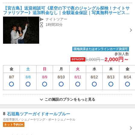
【宮古島】送迎相談可《星空の下で夜のジャングル探検！ナイトサ
ファリツアー》追加料金なし｜全額返金保証｜写真無料サービス付
｜0歳OK
ナイトツアー
1時間30分
現地決済またはオンラインカード決済可
参加人数
2,000円～
5,000円～
60%OFF
金
土
日
月
火
水
木
金
8/7
8/8
8/9
8/10
8/11
8/12
8/13
8/14
この施設のプランをもっと見る
8
石垣島ツアーガイドオールブルー
石垣市新川／シュノーケリング・ボートシュノーケル
ネット予約OK