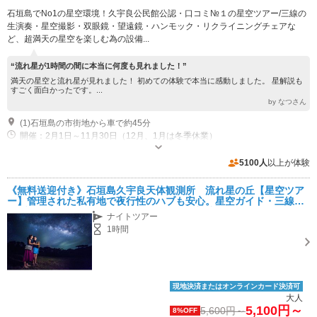
石垣島でNo1の星空環境！久宇良公民館公認・口コミ№１の星空ツアー/三線の
生演奏・星空撮影・双眼鏡・望遠鏡・ハンモック・リクライニングチェアな
ど、超満天の星空を楽しむ為の設備...
“流れ星が1時間の間に本当に何度も見れました！”
満天の星空と流れ星が見れました！ 初めての体験で本当に感動しました。 星解説も
すごく面白かったです。...
by なつさん
(1)石垣島の市街地から車で約45分
開催：2月1日～11月30日（12月、1月は冬季休業）
専用駐車場あり（無料）20台 現地集合でお越しのお客様はスタッフが駐車スペースをご案内いたします
5100人
以上が体験
《無料送迎付き》石垣島久宇良天体観測所 流れ星の丘【星空ツア
ー】管理された私有地で夜行性のハブも安心。星空ガイド・三線ラ
イブ・星空フォト・ハンモック・双眼鏡・望遠鏡
ナイトツアー
1時間
現地決済またはオンラインカード決済可
大人
5,100円～
5,600円～
8%OFF