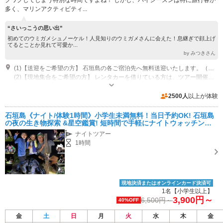
多く、マリンアクティビティ...
“さいっこうの思い出”
初めてのウミガメシュノーケル！人見知りのウミガメさんに会えた！息継ぎで顔上げ
てるとことか見れて可愛か...
by みつきさん
(1)【送迎をご希望の方】 石垣島の各ご宿泊先へ無料送迎いたします。（石垣島南部の市街地エリア限定） 又は石垣港離島ターミナルへのご集合となります。 （石垣島南部の送迎可能エリア） ※西:フサキリゾート 東:ANAインターコンチ 間の南部エリア ※エリア外にて送迎をご希望のお客様は現地集合or石垣港離島ターミナルでのご集合をお願いしております。
(2)【現地集合をご希望の方】 レンタカーを借りている方は、ツアー開催場所での現地集合も可能です。 各プランによって集合場所が異なりますので、プラン詳細よりご確認ください。 ※現地集合場所は駐車場完備となっております。
営業時間：8:00~20:00
近隣駐車場あり（有料）100台 石垣港離島ターミナル その他、現地集合をご希望の方 各ツアーにより開催場所が異なりますので、各プラン詳細よりご確認の程よろしくお願い致します。 ※各集合場所駐車場完備
2500人
以上が体験
石垣島《ナイト/体験1時間》小学生未満無料！当日予約OK! 石垣島
の夜の生き物探索 &星空鑑賞! 短時間で手軽にナイトウォッチン
グ！《送迎/機材無料》
ナイトツアー
1時間
現地決済またはオンラインカード決済可
1名【小学生以上】
3,900円～
6,500円～
40%OFF
金
土
日
月
火
水
木
金