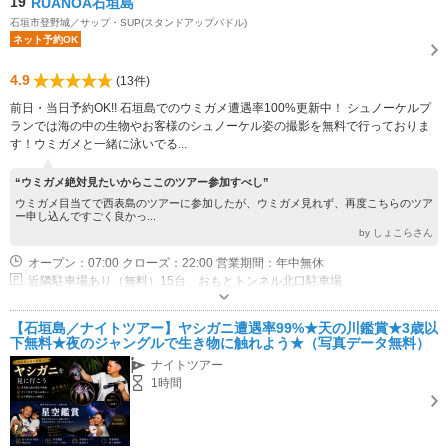
19
RUANOA石垣島
石垣市登野城／サップ・SUP(スタンドアップパドル)
ネット予約OK
4.9
(13件)
前日・当日予約OK!! 石垣島でのウミガメ遭遇率100%更新中！ シュノーケルプ
ランでは海の中の生物やお客様のシュノーケル姿の撮影を無料で行っておりま
す！ウミガメと一緒に泳いでる...
“ウミガメ絶対見たいからここのツアー参加すべし”
ウミガメ目当てで西表島のツアーに参加したが、ウミガメ見れず、再度こちらのツア
ー申し込んですごく良かっ...
by しょこらさん
オープン：07:00 クローズ：22:00 営業期間：年中無休
近隣駐車場あり（無料）15台 おもとトンネル北口駐車場
【石垣島／ナイトツアー】ヤシガニ遭遇率99%★天の川鑑賞★3歳以
下無料★夜のジャングルで生き物に触れよう★（写真データ無料）
ナイトツアー
1時間