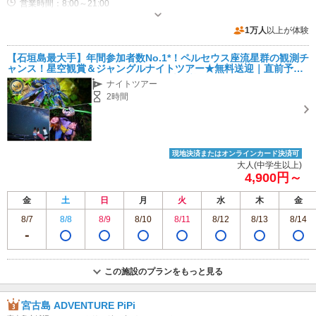
営業時間：8:00～21:00
専用駐車場あり（有料）10台
1万人
以上が体験
【石垣島最大手】年間参加者数No.1*！ペルセウス座流星群の観測チ
ャンス！星空観賞＆ジャングルナイトツアー★無料送迎｜直前予約
OK★カップル・ファミリー・お子様大歓迎！
ナイトツアー
2時間
現地決済またはオンラインカード決済可
大人(中学生以上)
4,900円～
金
土
日
月
火
水
木
金
8/7
8/8
8/9
8/10
8/11
8/12
8/13
8/14
この施設のプランをもっと見る
宮古島 ADVENTURE PiPi