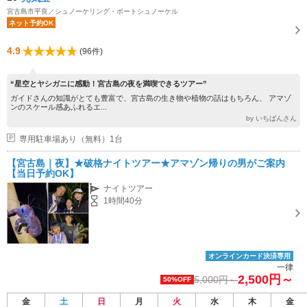
宮古島市平良／シュノーケリング・ボートシュノーケル
ネット予約OK
4.9
(96件)
“星空とヤシガニに感動！宮古島の夜を満喫できるツアー”
ガイドさんの知識がとても豊富で、宮古島の生き物や植物の話はもちろん、 アマゾ
ンのスケール感あふれるエ...
by いちばんさん
専用駐車場あり（無料）1台
【宮古島｜夜】★破格ナイトツアー★アマゾン帰りの男がご案内
【当日予約OK】
ナイトツアー
1時間40分
オンラインカード決済専用
一律
2,500円～
5,000円～
50%OFF
金
土
日
月
火
水
木
金