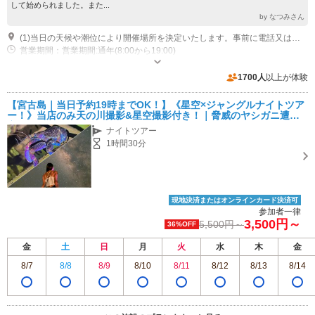
して始められました。また...
by なつみさん
(1)当日の天候や潮位により開催場所を決定いたします。事前に電話又はメールにてご連絡差し上げます。
営業期間：営業期間:通年(8:00から19:00)
近隣駐車場あり（無料）50台 開催場所により駐車料金が発生する場合がございます。例(1台1000円から2000円)
1700人
以上が体験
【宮古島｜当日予約19時までOK！】《星空×ジャングルナイトツア
ー！》当店のみ天の川撮影&星空撮影付き！｜脅威のヤシガニ遭遇
率99.9%！
ナイトツアー
1時間30分
現地決済またはオンラインカード決済可
参加者一律
3,500円～
5,500円～
36%OFF
金
土
日
月
火
水
木
金
8/7
8/8
8/9
8/10
8/11
8/12
8/13
8/14