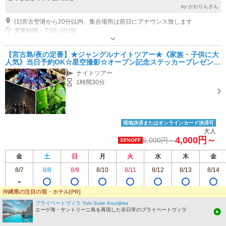
by かおりんさん
(1)宮古空港から20分以内、集合場所は前日にアナウンス致します
営業時間：7:00~20:00
近隣駐車場あり（無料）20台 開催場所により有料
【宮古島/夜の定番】★ジャングルナイトツアー★《家族・子供に大
人気》当日予約OK☆星空撮影☆オープン記念ステッカープレゼント
☆女性・カップル・ファミリーにもオススメ☆
ナイトツアー
1時間30分
現地決済またはオンラインカード決済可
大人
4,000円～
6,000円～
33%OFF
金
土
日
月
火
水
木
金
8/7
8/8
8/9
8/10
8/11
8/12
8/13
8/14
沖縄県の注目の宿・ホテル[PR]
プライベートヴィラ Yuki Suite Kourijima
この施設のプランをもっと見る
エーゲ海・サントリーニ島を再現した非日常のプライベートヴィラ