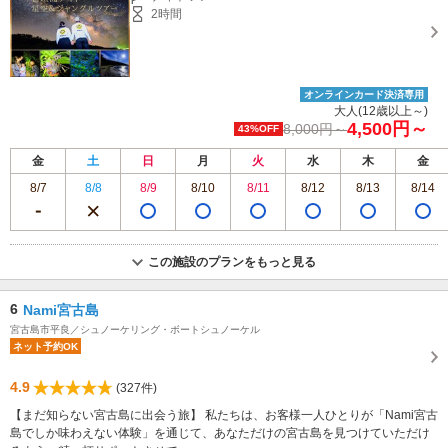
ファミリー
2時間
オンラインカード決済専用
大人(12歳以上～)
4,500円～
8,000円～
43%OFF
金
土
日
月
火
水
木
金
8/7
8/8
8/9
8/10
8/11
8/12
8/13
8/14
この施設のプランをもっと見る
6
Nami宮古島
宮古島市平良／シュノーケリング・ボートシュノーケル
ネット予約OK
4.9
(327件)
【まだ知らない宮古島に出会う旅】 私たちは、お客様一人ひとりが「Nami宮古
島でしか味わえない体験」を通じて、あなただけの宮古島を見つけていただけ