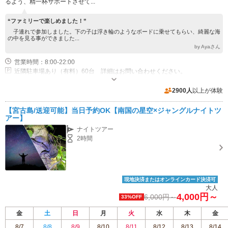
るよう、精一杯サポートさせて...
“ファミリーで楽しめました！”
子連れで参加しました。下の子は浮き輪のようなボードに乗せてもらい、綺麗な海
の中を見る事ができました...
by Ayaさん
営業時間：8:00-22:00
近隣駐車場あり（有料）60台 詳細はお問い合わせください。
2900人
以上が体験
【宮古島/送迎可能】当日予約OK【南国の星空×ジャングルナイトツ
アー】
ナイトツアー
2時間
現地決済またはオンラインカード決済可
大人
4,000円～
6,000円～
33%OFF
金
土
日
月
火
水
木
金
8/7
8/8
8/9
8/10
8/11
8/12
8/13
8/14