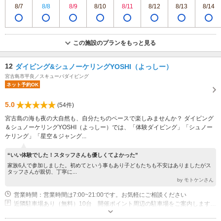
8/7
8/8
8/9
8/10
8/11
8/12
8/13
8/14
この施設のプランをもっと見る
12
ダイビング&シュノーケリングYOSHI（よっしー）
宮古島市平良／スキューバダイビング
ネット予約OK
5.0
(54件)
宮古島の海も夜の大自然も、自分たちのペースで楽しみませんか？ ダイビング
＆シュノーケリングYOSHI（よっしー）では、「体験ダイビング」「シュノー
ケリング」「星空＆ジャング...
“いい体験でした！スタッフさんも優しくてよかった”
家族6人で参加しました。初めてという事もあり子どもたちも不安はありましたがス
タッフさんが親切、丁寧に...
by モトケンさん
営業時間：営業時間は7:00~21:00です。お気軽にご相談ください
近隣駐車場あり（無料）10台 開催ポイント周辺の駐車場をご案内します。基本的には無料駐車場をご利用いただけますが、開催場所により有料駐車場を利用する場合があります。