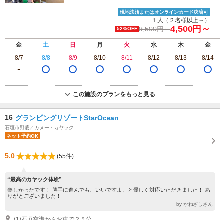
現地決済またはオンラインカード決済可
１人（２名様以上～）
4,500円～
9,500円～
52%OFF
金
土
日
月
火
水
木
金
8/7
8/8
8/9
8/10
8/11
8/12
8/13
8/14
この施設のプランをもっと見る
16
グランピングリゾートStarOcean
石垣市野底／カヌー・カヤック
ネット予約OK
5.0
(55件)
“最高のカヤック体験”
楽しかったです！ 勝手に進んでも、いいですよ、と優しく対応いただきました！ あ
りがとございました！
by かねざしさん
(1)石垣空港からお車で２５分