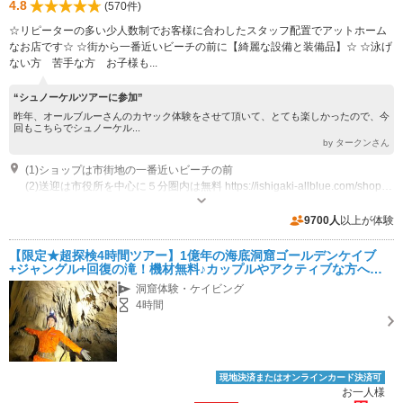
4.8
(570件)
☆リピーターの多い少人数制でお客様に合わしたスタッフ配置でアットホーム
なお店です☆ ☆街から一番近いビーチの前に【綺麗な設備と装備品】☆ ☆泳げ
ない方 苦手な方 お子様も...
“シュノーケルツアーに参加”
昨年、オールブルーさんのカヤック体験をさせて頂いて、とても楽しかったので、今
回もこちらでシュノーケル...
by タークンさん
(1)ショップは市街地の一番近いビーチの前
(2)送迎は市役所を中心に５分圏内は無料 https://ishigaki-allblue.com/shop/pick-up/
営業時間：８:00～２０:00 休業日：不定休
専用駐車場あり（無料）15台
9700人
以上が体験
【限定★超探検4時間ツアー】1億年の海底洞窟ゴールデンケイブ
+ジャングル+回復の滝！機材無料♪カップルやアクティブな方へ <
GJT>
洞窟体験・ケイビング
4時間
現地決済またはオンラインカード決済可
お一人様