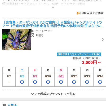
営業期間：ウミガメシュノーケル、SUP、ナイトツアー=通年
近隣駐車場あり（無料）50台 日により開催場所が変わる為、駐車料金が別途で掛かる場合がございます。 例)1台\1,000~\2,000円※シュノーケルツアーのみ
1900人
以上が体験
【宮古島・ターザンガイドがご案内♪】☆星空&ジャングルナイトツ
アー《子連れ歓迎/子供料金有り/当日予約OK/体験60分/手ぶらでOK/
ヤシガニ探し☆》2歳以下無料♪
ナイトツアー
1時間
現地決済またはオンラインカード決済可
一般料金（13歳~65歳）
3,000円～
金
土
日
月
火
水
木
金
8/7
8/8
8/9
8/10
8/11
8/12
8/13
8/14
この施設のプランをもっと見る
10
元気玉