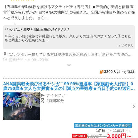
【石垣島の感動体験を届けるアクティビティ専門店】 ■ 圧倒的な実績と信頼 運
営開始からわずか2年目でANAの機内誌に掲載され、全国から注目を集める存在
へと成長しました。 さら...
“ヤシガニと星空と岡山出身のガイドさん”
10年くらい前に家族で沖縄旅行して以来、久しぶりの遠出 で大きくなった子どもた
ちと岡山から石垣島に来ま...
by どのさん
(1)レンタカー借りている方は現地集合をお勧めします。送迎をご希望の方、南部市街地エリアは無料で送迎いたします。
営業時間：８:00～23:00
専用駐車場あり（有料）10台 ご予約の必要はございません。
3300人
以上が体験
ANA誌掲載★飛び出るヤシガニ99.99%遭遇率【家族割★大好評】0
歳?90歳★大人も大興奮★天の川満点の星観察★当日予約OK/送迎無
料【石垣島・ナイトサファリ】
ナイトツアー
2時間30分
現地決済またはオンラインカード決済可
1名様（～11歳以下）
3,000円～
8,000円～
62%OFF