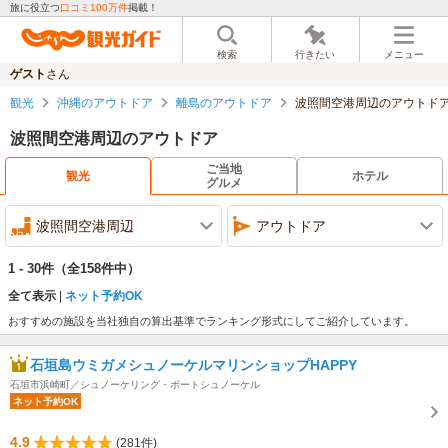
旅に役立つ
口コミ100万件
掲載！
検索
行きたい
メニュー
ゲスト
さん
観光
沖縄のアウトドア
離島のアウトドア
波照間空港周辺のアウトド
波照間空港周辺のアウトドア
ご当地
観光
ホテル
グルメ
波照間空港周辺
アウトドア
1 - 30件
（全158件中）
全て表示
ネット予約OK
おすすめの施設を当社独自の算出基準でランキング形式にしてご紹介しています。
石垣島ウミガメシュノーケルマリンショップHAPPY
石垣市浜崎町／シュノーケリング・ボートシュノーケル
ネット予約OK
4.9
(281件)