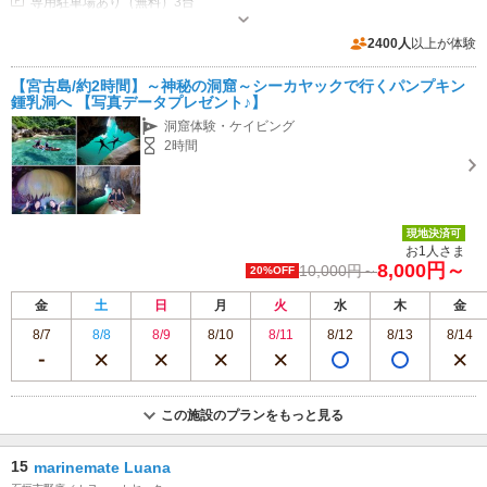
専用駐車場あり（無料）3台
2400人
以上が体験
【宮古島/約2時間】～神秘の洞窟～シーカヤックで行くパンプキン
鍾乳洞へ 【写真データプレゼント♪】
洞窟体験・ケイビング
2時間
現地決済可
お1人さま
8,000円～
10,000円～
20%OFF
金
土
日
月
火
水
木
金
8/7
8/8
8/9
8/10
8/11
8/12
8/13
8/14
この施設のプランをもっと見る
15
marinemate Luana