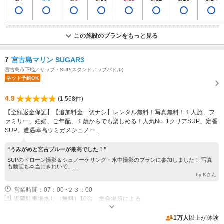
この施設のプランをもっと見る
7
宮古島マリン SUGAR3
宮古島市下地／サップ・SUP(スタンドアップパドル)
ネット予約OK
4.9
(1,568件)
【全額返金保証】【追加料金一切ナシ】レンタル無料！写真無料！１人旅、フ
ァミリー、妊婦、ご年配、１歳からでも楽しめる！人気No. 1クリアSUP、定番
SUP、遭遇率高ウミガメシュノー...
“うみがめと宮古ブルーが最高でした！”
SUPのドローン撮影＆シュノーケリング・水中撮影のプランに参加しました！ 写真
も動画も本当にきれいで、...
by Kさん
営業時間：07：00~２３：00
近隣駐車場あり（無料）10台 集合場所による
1万人
以上が体験