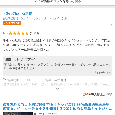
この施設のプランをもっと見る
5
SeaChan石垣島
石垣市登野城／シュノーケリング・ボートシュノーケル
ネット予約OK
4.8
(160件)
沖縄・石垣島【幻の島上陸】＆【青の洞窟ウミガメシュノーケリング】専門店
SeaChan(シーチャン)石垣島です♪ 皆さまのおかげで、幻の島・青の洞窟
ウミガメツアーは開催11年目と...
“星空、ヤシガニツアー”
石垣島で、星空も観たい！と思い立ち、急遽ツアー当日ギリギリで申し込みました！
暗い夜道を車でどんどん...
by yukkoさん
営業時間：9：00～19：00 営業：年中無休
近隣駐車場あり（無料）10台 ※幻の島ツアー(無料) ※青の洞窟ツアー(有料:1台500円 )
6700人
以上が体験
送迎無料＆当日予約17時まで★【ヤシガニ99.99％高遭遇率＆星空
鑑賞＆ナイトビーチ＆ホタル鑑賞】3つ楽しめる石垣島ナイトジャン
グル＆ドライブツアー！備品・無料レンタル付／女性・カップル・
ナイトツアー