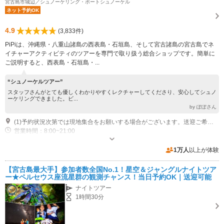
宮古島市城辺／シュノーケリング・ボートシュノーケル
ネット予約OK
4.9
(3,833件)
PiPiは、沖縄県・八重山諸島の西表島・石垣島、そして宮古諸島の宮古島でネ
イチャーアクティビティのツアーを専門で取り扱う総合ショップです。簡単に
ご説明すると、西表島・石垣島・...
“シュノーケルツアー”
スタッフさんがとても優しくわかりやすくレクチャーしてくださり、安心してシュノ
ーケリングできました。ビ...
by ぽぽさん
(1)予約状況次第では現地集合をお願いする場合がございます。送迎ご希望の場合は予約完了後にご連絡ください。
営業時間：8:00~21:00
近隣駐車場あり（無料）10台
1万人
以上が体験
【宮古島最大手】参加者数全国No.1！星空＆ジャングルナイトツア
ー★ペルセウス座流星群の観測チャンス！当日予約OK｜送迎可能
ナイトツアー
1時間30分