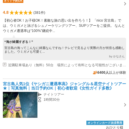
ネット予約OK
4.8
(381件)
【初心者OK！お子様OK！素敵な旅の思い出を作ろう！】 「nico 宮古島」で
は、ウミガメと泳げるシュノーケリングツアー、SUPツアーをご提供。 なんと
ウミガメ遭遇率は“100%”継続中...
“海が綺麗すぎる！”
宮古島の海ってこんなに綺麗なんですね！テレビで見るより実際の方が何倍も感動し
ました。ウミガメも可愛く...
by かなさん
近隣駐車場あり（無料）50台 場所によって有料となる可能性がございます。
6400人
以上が体験
宮古島人気1位《ヤシガニ遭遇率高》ジャングル＆星空ナイトツアー
★｜写真無料｜当日予約OK｜初心者歓迎《女性ガイド多数》
ナイトツアー
1時間30分
オンラインカード決済専用
おひとり様