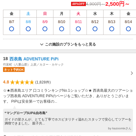
2,500円～
4,900円～
48%OFF
金
土
日
月
火
水
木
金
8/7
8/8
8/9
8/10
8/11
8/12
8/13
8/14
この施設のプランをもっと見る
18
西表島 ADVENTURE PiPi
竹富町（八重山郡）上原／カヌー・カヤック
ネット予約OK
4.8
(1,828件)
☆★西表島エリア 口コミランキングNo.1ショップ☆★ 西表島最大のツアーショ
ップ西表島 ADVENTURE PiPiのページをご覧いただき、ありがとうございま
す。 PiPiは安全第一でお客様の...
“マングローブSUP&由布島”
ガイドの皆さんが、とても丁寧でホスピタリティ溢れたスタッフで安心してツアーを
満喫できました。 親子共...
by kazoomixさん