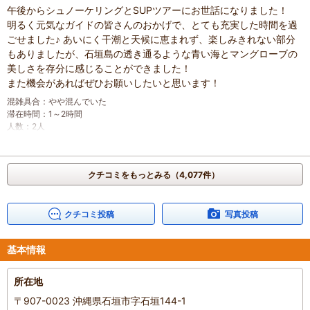
午後からシュノーケリングとSUPツアーにお世話になりました！
明るく元気なガイドの皆さんのおかげで、とても充実した時間を過
ごせました♪ あいにく干潮と天候に恵まれず、楽しみきれない部分
もありましたが、石垣島の透き通るような青い海とマングローブの
美しさを存分に感じることができました！
また機会があればぜひお願いしたいと思います！
混雑具合
：
やや混んでいた
滞在時間
：
1～2時間
人数
：
2人
投稿日
：
2026年7月31日
クチコミをもっとみる（4,077件）
クチコミ投稿
写真投稿
基本情報
所在地
〒907-0023 沖縄県石垣市字石垣144-1