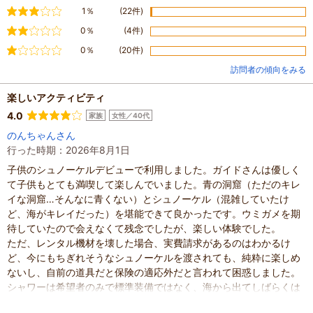
普通
1％
(22件)
やや不満
0％
(4件)
不満
0％
(20件)
訪問者の傾向をみる
楽しいアクティビティ
4.0
家族
女性／40代
のんちゃんさん
行った時期：2026年8月1日
子供のシュノーケルデビューで利用しました。ガイドさんは優しく
て子供もとても満喫して楽しんでいました。青の洞窟（ただのキレ
イな洞窟…そんなに青くない）とシュノーケル（混雑していたけ
ど、海がキレイだった）を堪能できて良かったです。ウミガメを期
待していたので会えなくて残念でしたが、楽しい体験でした。
ただ、レンタル機材を壊した場合、実費請求があるのはわかるけ
ど、今にもちぎれそうなシュノーケルを渡されても、純粋に楽しめ
ないし、自前の道具だと保険の適応外だと言われて困惑しました。
シャワーは希望者のみで標準装備ではなく、海から出てしばらくは
そのままの状態なので、すぐに流したい人は水を持って行った方が