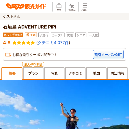
ゲスト
さん
石垣島 ADVENTURE PiPi
ネット予約OK
王道
子連れ
カップル
友達
シニア
一人旅
4.8
(
クチコミ4,077件
)
お得な割引クーポン配布中！
割引クーポンGET
最大48%割引
概要
プラン
写真
クチ
コミ
地図
周辺
情報