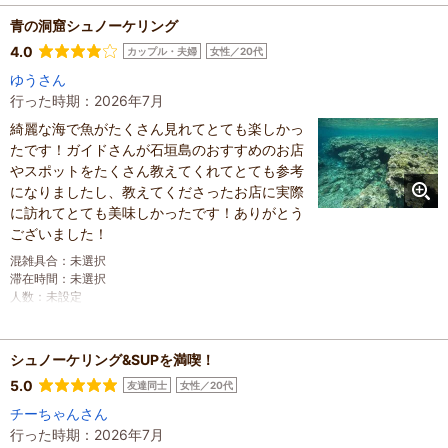
良いです。ホテルの送迎で手ぶらで行ける、水着で行って濡れたま
ま帰って来れる楽ちんアクティビティです。水分補給とトイレのタ
青の洞窟シュノーケリング
イミングを調整する必要があります。スタッフの皆さんはとても良
4.0
カップル・夫婦
女性／20代
い方でした。
ゆうさん
混雑具合
：
非常に混んでいた
行った時期：2026年7月
滞在時間
：
1時間未満
綺麗な海で魚がたくさん見れてとても楽しかっ
家族の内訳
：
お子様、
子どもの年齢
たです！ガイドさんが石垣島のおすすめのお店
：
7～12歳、
人数
：
3人～5人
やスポットをたくさん教えてくれてとても参考
投稿日
：
2026年8月3日
になりましたし、教えてくださったお店に実際
に訪れてとても美味しかったです！ありがとう
ございました！
混雑具合
：
未選択
滞在時間
：
未選択
人数
：
未設定
投稿日
：
2026年7月31日
シュノーケリング&SUPを満喫！
5.0
友達同士
女性／20代
チーちゃんさん
行った時期：2026年7月