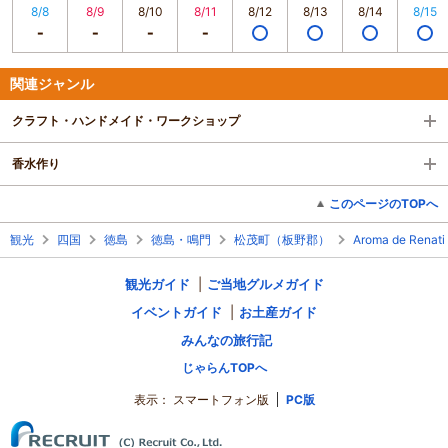
8/8
8/9
8/10
8/11
8/12
8/13
8/14
8/15
関連ジャンル
クラフト・ハンドメイド・ワークショップ
香水作り
このページのTOPへ
観光
四国
徳島
徳島・鳴門
松茂町（板野郡）
Aroma de Renati
観光ガイド
ご当地グルメガイド
イベントガイド
お土産ガイド
みんなの旅行記
じゃらんTOPへ
表示：
スマートフォン版
PC版