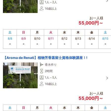
1人～2人
16歳以上
お一人様
55,000円～
土
日
月
火
水
木
金
土
8/8
8/9
8/10
8/11
8/12
8/13
8/14
8/15
【Aroma de Renati】植物芳香蒸留士資格体験講座！!
香水作り
2時間
1人～5人
16歳以上
お一人様
55,000円～
土
日
月
火
水
木
金
土