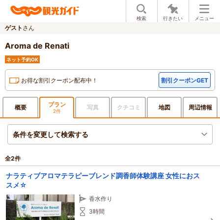
検索
行きたい
メニュー
ゲスト
さん
Aroma de Renati
ネット予約OK
お得な割引クーポン配布中！
割引クーポンGET
プラン
概要
写真
クチ
コミ
地図
周辺
情報
2件
条件を変更して検索する
全
2
件
ナラティブアロマテラピーブレンド調香師体験講座 女性におス
スメ☆
香水作り
3時間