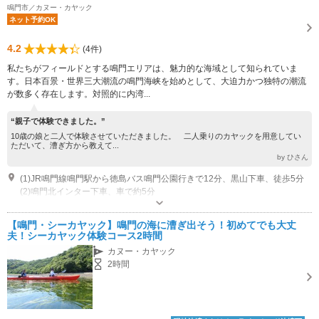
鳴門市／カヌー・カヤック
ネット予約OK
4.2
(4件)
私たちがフィールドとする鳴門エリアは、魅力的な海域として知られていま
す。日本百景・世界三大潮流の鳴門海峡を始めとして、大迫力かつ独特の潮流
が数多く存在します。対照的に内湾...
“親子で体験できました。”
10歳の娘と二人で体験させていただきました。 二人乗りのカヤックを用意してい
ただいて、漕ぎ方から教えて...
by ひさん
(1)JR鳴門線鳴門駅から徳島バス鳴門公園行きで12分、黒山下車、徒歩5分
(2)鳴門北インター下車、車で約5分
営業時間：9:00～19:00 定休日：不定休
【鳴門・シーカヤック】鳴門の海に漕ぎ出そう！初めてでも大丈
夫！シーカヤック体験コース2時間
カヌー・カヤック
2時間