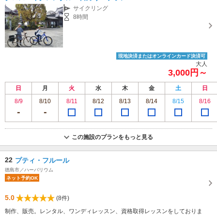
サイクリング
8時間
現地決済またはオンラインカード決済可
大人
3,000円～
日
月
火
水
木
金
土
日
8/9
8/10
8/11
8/12
8/13
8/14
8/15
8/16
この施設のプランをもっと見る
22
プティ・フルール
徳島市／ハーバリウム
ネット予約OK
5.0
(8件)
制作、販売。レンタル、ワンディレッスン、資格取得レッスンをしておりま