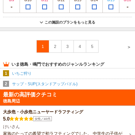
この施設のプランをもっと見る
1
2
3
4
5
＞
いま
徳島・鳴門
でおすすめのジャンルランキング
1
いちご狩り
2
サップ・SUP(スタンドアップパドル)
最新の高評価クチコミ
徳島周辺
大歩危・小歩危ニューヤードラフティング
5.0
女性／40代
けいさん
家族のたっての希望で初ラフティングでした。 中学生の子供が