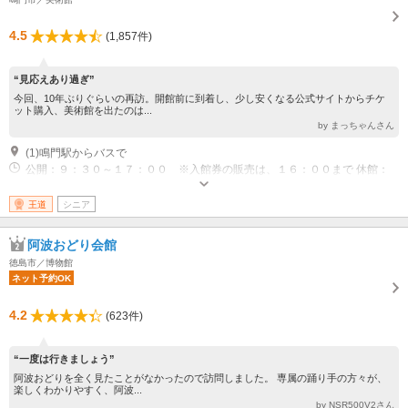
4.5
(1,857件)
“見応えあり過ぎ”
今回、10年ぶりぐらいの再訪。開館前に到着し、少し安くなる公式サイトからチケ
ット購入、美術館を出たのは...
by まっちゃんさん
(1)鳴門駅からバスで
公開：９：３０～１７：００ ※入館券の販売は、１６：００まで 休館：
月曜休館、ただし月曜が祝日の場合は、翌日が休館
王道
シニア
阿波おどり会館
徳島市／博物館
ネット予約OK
4.2
(623件)
“一度は行きましょう”
阿波おどりを全く見たことがなかったので訪問しました。 専属の踊り手の方々が、
楽しくわかりやすく、阿波...
by NSR500V2さん