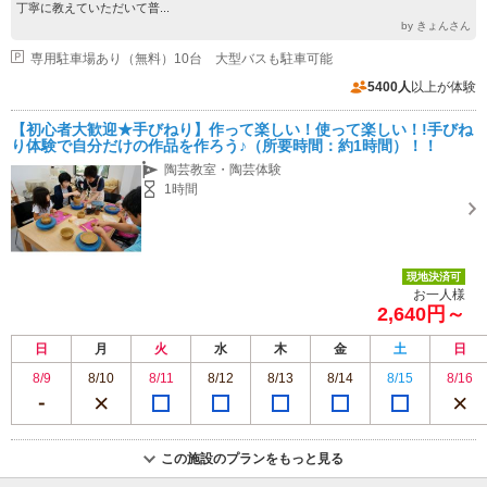
丁寧に教えていただいて普...
by きょんさん
専用駐車場あり（無料）10台 大型バスも駐車可能
5400人
以上が体験
【初心者大歓迎★手びねり】作って楽しい！使って楽しい！!手びね
り体験で自分だけの作品を作ろう♪（所要時間：約1時間）！！
陶芸教室・陶芸体験
1時間
現地決済可
お一人様
2,640円～
日
月
火
水
木
金
土
日
8/9
8/10
8/11
8/12
8/13
8/14
8/15
8/16
この施設のプランをもっと見る