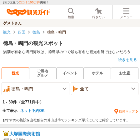
旅に役立つ
口コミ100万件
掲載！
検索
行きたい
メニュー
ゲスト
さん
観光
四国
徳島
徳島・鳴門
徳島・鳴門の観光スポット
渦潮が有名な鳴門海峡は、徳島県の中で最も有名な観光名所ではないだろうか。観潮船も運行されているため、迫力ある渦潮を間近で目にすることもできるだろう。また鳴門海峡の渦潮は大鳴門峡からも望むことができる。西竜王山にある建治の滝や麓には数多くの桜が咲き乱れる眉山なども旅行客からは広く親しまれているスポットだ。豊臣秀吉の配下として活躍した蜂須賀正勝の居城徳島城跡もある。
続きを見る
ご当地
観光
イベント
ホテル
お土産
グルメ
徳島・鳴門
全て
1 - 30件
（全771件中）
全て表示
ネット予約OK
観光マップ
おすすめの施設を当社独自の算出基準でランキング形式にしてご紹介しています。
大塚国際美術館
鳴門市／美術館