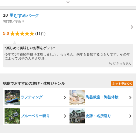
営業：予約営業。 事前予約いただいた時間だけの営業となります。 休業：
予約がない日はお休みさせていただきます。
専用駐車場あり（無料）1台 建物1階が駐車場です。満車の場合は近隣の有料コインパーキングをご利用ください。
10
里むすめパーク
鳴門市／芋掘り
5.0
(11件)
“楽しめて美味しいお芋をゲット”
今年で3年連続芋掘り体験しました。もちろん、来年も参加するつもりです。その年
によってお芋の大きさや形...
by ゆきっちさん
徳島でおすすめの遊び・体験ジャンル
ネット予約OK
ラフティング
陶芸教室・陶芸体験
ブルーベリー狩り
史跡・名所巡り