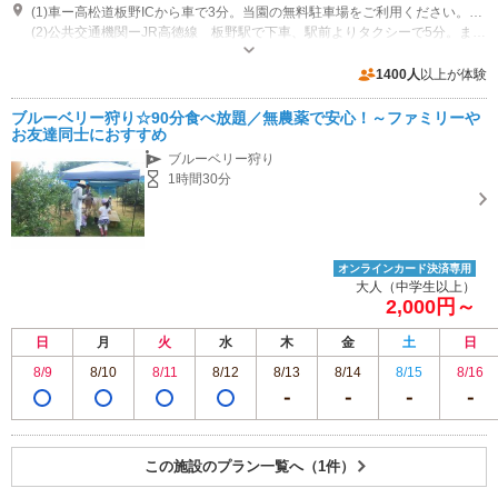
(1)車ー高松道板野ICから車で3分。当園の無料駐車場をご利用ください。（大型バスの方はご相談ください。）
(2)公共交通機関ーJR高徳線 板野駅で下車、駅前よりタクシーで5分。または最寄駅のJR高徳線 阿波川端駅下車、当園まで徒歩約20分です。
営業期間：7月６日（木）から8月1３日まで 休園日：木曜日
専用駐車場あり（無料）50台 舗装なし、芝生の駐車場です。
1400人
以上が体験
ブルーベリー狩り☆90分食べ放題／無農薬で安心！～ファミリーや
お友達同士におすすめ
ブルーベリー狩り
1時間30分
オンラインカード決済専用
大人（中学生以上）
2,000円～
日
月
火
水
木
金
土
日
8/9
8/10
8/11
8/12
8/13
8/14
8/15
8/16
この施設のプラン一覧へ（1件）