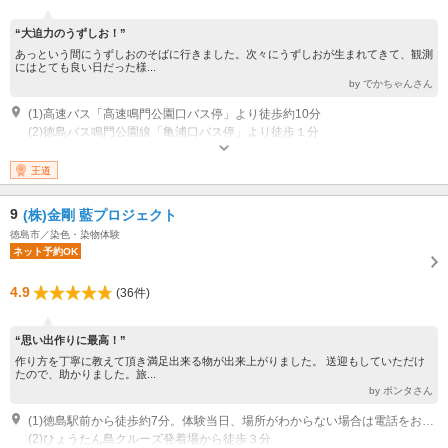
“大迫力のうずしお！”
あっという間にうずしおのそばに行きました。次々にうずしおが生まれてきて、観測
にはとても良い日だった様...
by でかちゃんさん
(1)高速バス「高速鳴門公園口バス停」より徒歩約10分
(2)徳島バス鳴門公園線「亀浦口バス停」より徒歩１分
営業：通年
王道
9
(株)金剛 藍プロジェクト
徳島市／染色・染物体験
ネット予約OK
4.9
(36件)
“思い出作りに最高！”
作り方を丁寧に教えて頂き満足出来る物が出来上がりました。 送迎もしていただけ
たので、助かりました。旅...
by ポンタさん
(1)徳島駅前から徒歩約7分。体験当日、場所がわからない場合は電話をおかけください。 事前に連絡いただければ徳島駅周辺への送迎は対応可能です。
(2)ひょうたん島クルーズ発着場から徒歩３分