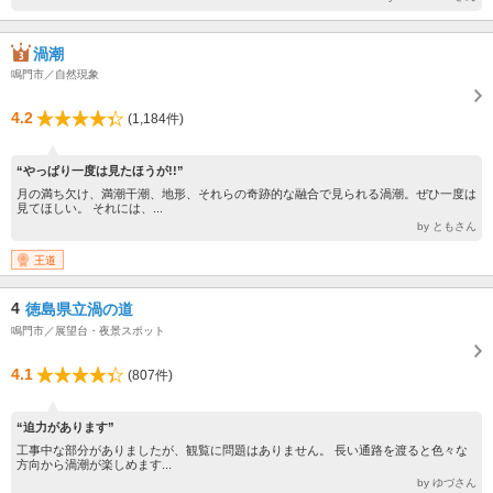
渦潮
鳴門市／自然現象
4.2
(1,184件)
“やっぱり一度は見たほうが!!”
月の満ち欠け、満潮干潮、地形、それらの奇跡的な融合で見られる渦潮。ぜひ一度は
見てほしい。 それには、...
by ともさん
王道
4
徳島県立渦の道
鳴門市／展望台・夜景スポット
4.1
(807件)
“迫力があります”
工事中な部分がありましたが、観覧に問題はありません。 長い通路を渡ると色々な
方向から渦潮が楽しめます...
by ゆづさん