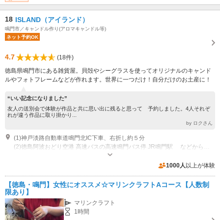
18
ISLAND（アイランド）
鳴門市／キャンドル作り(アロマキャンドル等)
ネット予約OK
4.7
(18件)
徳島県鳴門市にある雑貨屋。貝殻やシーグラスを使ってオリジナルのキャンド
ルやフォトフレームなどが作れます。世界に一つだけ！自分だけのお土産に！
“いい記念になりました”
友人の送別会で体験が作品と共に思い出に残ると思って 予約しました。4人それぞ
れが違う作品に取り掛かり...
by ロクさん
(1)神戸淡路自動車道鳴門北IC下車、右折し約５分
(2)徳島阿波おどり空港 高速バスの高速鳴門バス停 JR鳴門駅 などから「徳島バス」鳴門公園行のバスで「野」下車徒歩約5分。
営業：11:00～17:00 休業：毎週月曜日、火曜日、（臨時休業あり）
専用駐車場あり（無料）3台
1000人
以上が体験
【徳島・鳴門】女性にオススメ☆マリンクラフトAコース【人数制
限あり】
マリンクラフト
1時間