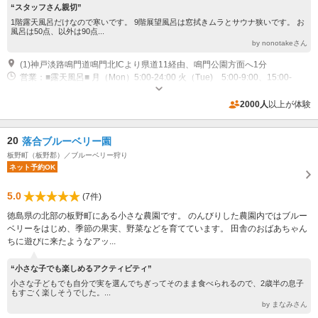
“スタッフさん親切”
1階露天風呂だけなので寒いです。 9階展望風呂は窓拭きムラとサウナ狭いです。 お
風呂は50点、以外は90点...
by nonotakeさん
(1)神戸淡路鳴門道鳴門北ICより県道11経由、鳴門公園方面へ1分
営業：■露天風呂■ 月（Mon）5:00-24:00 火（Tue) 5:00-9:00、15:00-
24:00 水-日（Wed-Sun） 5:00-10:00、12:00-24:00 ■展望風呂■ 月
（Mon）5:00-9:00、15:00-24:00 火（Tue) 5:00-24:00 水-日（Wed-
専用駐車場あり（無料）200台 平面・地下※地下駐車場のみ全高2.1mまで
2000人
以上が体験
Sun） 5:00-12:00、15:00-24:00 その他：年中無休
20
落合ブルーベリー園
板野町（板野郡）／ブルーベリー狩り
ネット予約OK
5.0
(7件)
徳島県の北部の板野町にある小さな農園です。 のんびりした農園内ではブルー
ベリーをはじめ、季節の果実、野菜などを育てています。 田舎のおばあちゃん
ちに遊びに来たようなアッ...
“小さな子でも楽しめるアクティビティ”
小さな子どもでも自分で実を選んでちぎってそのまま食べられるので、2歳半の息子
もすごく楽しそうでした。...
by まなみさん