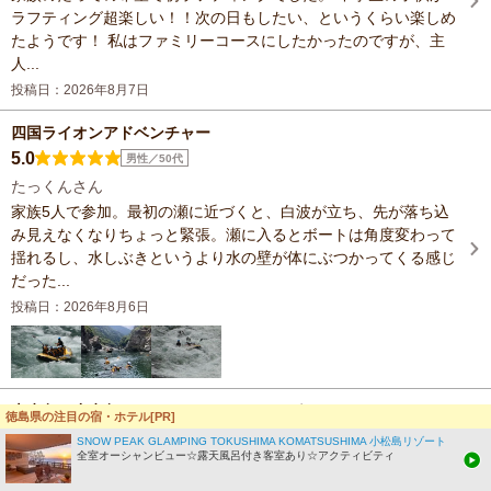
ラフティング超楽しい！！次の日もしたい、というくらい楽しめ
たようです！ 私はファミリーコースにしたかったのですが、主
人...
投稿日：2026年8月7日
四国ライオンアドベンチャー
5.0
男性／50代
たっくんさん
家族5人で参加。最初の瀬に近づくと、白波が立ち、先が落ち込
み見えなくなりちょっと緊張。瀬に入るとボートは角度変わって
揺れるし、水しぶきというより水の壁が体にぶつかってくる感じ
だった...
投稿日：2026年8月6日
大歩危・小歩危ニューヤードラフティング
徳島県の注目の宿・ホテル[PR]
5.0
女性／40代
SNOW PEAK GLAMPING TOKUSHIMA KOMATSUSHIMA 小松島リゾート
全室オーシャンビュー☆露天風呂付き客室あり☆アクティビティ
ちょまさん
大歩危半日コースに参加しました。20年ぶりの本格的な水遊びだ