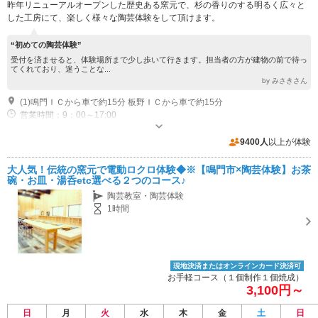
昨年リニューアルオープンした歴史ある窯元で、杉の香りのする明るく広々と
した工房にて、楽しく様々な陶芸体験をして頂けます。
“初めての陶芸体験”
受付を済ませると、体験場所まで少し歩いて行きます。担当者の方が建物の前で待っ
てくれており、迷うことな...
by みさきさん
(1)鳴門ＩＣから車で約15分 板野ＩＣから車で約15分
営業時間：9：00～17:00
9400人
以上が体験
大人気！伝統の窯元で電動ロクロ体験◆※【鳴門市×陶芸体験】お茶
碗・お皿・湯呑etc選べる２つのコース♪
陶芸教室・陶芸体験
1時間
現地決済またはオンラインカード決済可
お手軽コース（１個制作１個焼成）
3,100円～
日
月
火
水
木
金
土
日