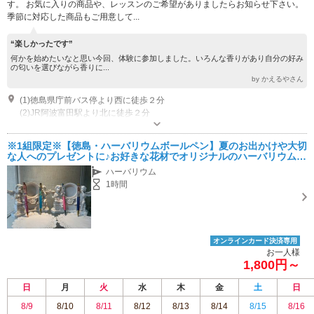
す。 お気に入りの商品や、レッスンのご希望がありましたらお知らせ下さい。
季節に対応した商品もご用意して...
“楽しかったです”
何かを始めたいなと思い今回、体験に参加しました。いろんな香りがあり自分の好み
の匂いを選びながら香りに...
by かえるやさん
(1)徳島県庁前バス停より西に徒歩２分
(2)JR阿波富田駅より北に徒歩２分
営業時間：出張レッスン、レンタル作品など配達などで、ご予約の時間以外
は閉店の場合がありますので、必ずご予約の上ご来店下さい。
※1組限定※【徳島・ハーバリウムボールペン】夏のお出かけや大切
な人へのプレゼントに♪お好きな花材でオリジナルのハーバリウムボ
ールペン作り体験☆ 女性にオススメ
ハーバリウム
1時間
オンラインカード決済専用
お一人様
1,800円～
日
月
火
水
木
金
土
日
8/9
8/10
8/11
8/12
8/13
8/14
8/15
8/16