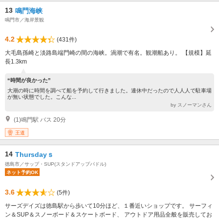
13
鳴門海峡
鳴門市／海岸景観
4.2
(431件)
大毛島孫崎と淡路島端門崎の間の海峡。渦潮で有名。観潮船あり。 【規模】延
長1.3km
“時間が良かった”
大潮の時に時間を調べて船を予約して行きました。連休中だったので人人人で駐車場
が無い状態でした。こんな...
by スノーマンさん
(1)鳴門駅 バス 20分
王道
14
Thursdayｓ
徳島市／サップ・SUP(スタンドアップパドル)
ネット予約OK
3.6
(5件)
サーズデイズは徳島駅から歩いて10分ほど、１番近いショップです。 サーフィ
ン＆SUP＆スノーボード＆スケートボード、 アウトドア用品全般を販売してお