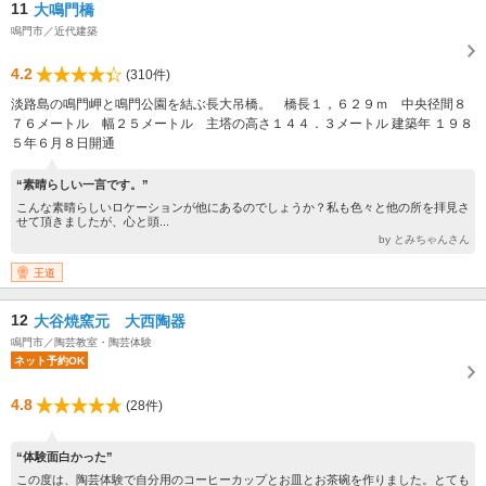
11
大鳴門橋
鳴門市／近代建築
4.2
(310件)
淡路島の鳴門岬と鳴門公園を結ぶ長大吊橋。 橋長１，６２９ｍ 中央径間８
７６メートル 幅２５メートル 主塔の高さ１４４．３メートル 建築年 １９８
５年６月８日開通
“素晴らしい一言です。”
こんな素晴らしいロケーションが他にあるのでしょうか？私も色々と他の所を拝見さ
せて頂きましたが、心と頭...
by とみちゃんさん
王道
12
大谷焼窯元 大西陶器
鳴門市／陶芸教室・陶芸体験
ネット予約OK
4.8
(28件)
“体験面白かった”
この度は、陶芸体験で自分用のコーヒーカップとお皿とお茶碗を作りました。とても