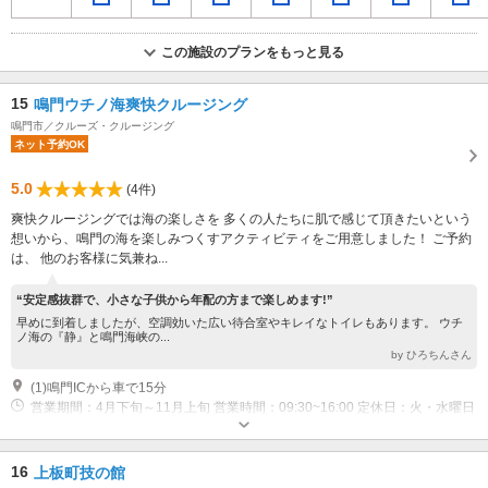
この施設のプランをもっと見る
15
鳴門ウチノ海爽快クルージング
鳴門市／クルーズ・クルージング
ネット予約OK
5.0
(4件)
爽快クルージングでは海の楽しさを 多くの人たちに肌で感じて頂きたいという
想いから、鳴門の海を楽しみつくすアクティビティをご用意しました！ ご予約
は、 他のお客様に気兼ね...
“安定感抜群で、小さな子供から年配の方まで楽しめます!”
早めに到着しましたが、空調効いた広い待合室やキレイなトイレもあります。 ウチ
ノ海の『静』と鳴門海峡の...
by ひろちんさん
(1)鳴門ICから車で15分
営業期間：4月下旬～11月上旬 営業時間：09:30~16:00 定休日：火・水曜日
(GW・お盆は例外あり)
近隣駐車場あり（無料）3台
16
上板町技の館