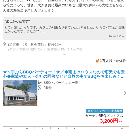
たな栽培方法「LED光源」「音響栽培」にも力を入れている農園。いちご溶液
栽培によって、甘さ、大きさ共に最高のいちごは最大で約9㎝の大粒にもなる。
天然の海藻エキスとカツオカルシ...
“楽しかったです”
とても楽しかったです。カフェの利用もさせていただきました。いちごパフェが美味
しかったです。またカフェ...
by ネトさん
(1)電車：JR「教会前駅」徒歩15分
(2)車：高松道鳴門ICから撫養街道経由1.5km7分
開催：いちご狩り開催予定：1月上旬～6月上旬 開園時間：いちご狩り
10：00～17：00（入園は16：00まで） その他 夏 8：00～18：
1万人
以上が体験
00 / 冬 9：00～17：00（冬季は売り切れ次第終了） 休園日：不定休
専用駐車場あり（無料）50台
★＼手ぶらBBQパーティー！★／◆雨よけハウスなので雨天でも安
心◆家族や友人・会社の同僚などと自然の中でBBQをお楽しみくだ
さい☆【カップル、ファミリーにおすすめ♪】
BBQ・バーベキュー場
2時間
オンラインカード決済専用
ガーデンBBQプレミアム
3,200円～