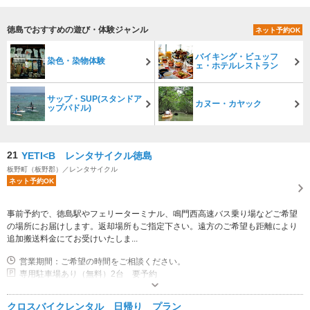
徳島でおすすめの遊び・体験ジャンル
ネット予約OK
バイキング・ビュッフ
染色・染物体験
ェ・ホテルレストラン
サップ・SUP(スタンドア
カヌー・カヤック
ップパドル)
21
YETI<B レンタサイクル徳島
板野町（板野郡）／レンタサイクル
ネット予約OK
事前予約で、徳島駅やフェリーターミナル、鳴門西高速バス乗り場などご希望
の場所にお届けします。返却場所もご指定下さい。遠方のご希望も距離により
追加搬送料金にてお受けいたしま...
営業期間：ご希望の時間をご相談ください。
専用駐車場あり（無料）2台 要予約
クロスバイクレンタル 日帰り プラン