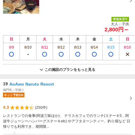
現地決済可
大人・子供
2,800円～
日
月
火
水
木
金
土
日
8/9
8/10
8/11
8/12
8/13
8/14
8/15
8/16
この施設のプランをもっと見る
19
AoAwo Naruto Resort
鳴門市／芋掘り
ネット予約OK
4.3
(250件)
レストランでの食事(阿波三昧ほか)、 テラスカフェでのランチ(ステーキ5…阿
波牛ジューシーハンバーグステーキetc) やアフタヌーンティー、釣り堀など 日
帰りでも利用でき、期間限...