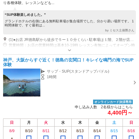
り各種体験、レッスンなども...
“SUP体験楽しめました。”
グランドホテルの右側にある無料駐車場が集合場所でした、分かり易い場所です。 1
時間体験で、すぐ最初は...
by ミセス土俵際さん
(1)●お店 JR徳島駅から徒歩で５ー１０分くらい 駐車場は１階、２階が店舗となっております。
営業時間：お店の営業時間は基本10-19時 レッスン有無によってオープン時
間が異なります。 不定休です。 レッスンは基本、午前８、もしくは９時集
合、午後は１３、１４時集合です。 コンディションやゲストの都合によっ
神戸、大阪からすぐ近く！徳島の玄関口！キレイな鳴門の海でSUP
て調整いたします。
体験
サップ・SUP(スタンドアップパドル)
1時間
オンラインカード決済専用
申し込み人数 2名様からはこちら
4,400円～
日
月
火
水
木
金
土
日
8/9
8/10
8/11
8/12
8/13
8/14
8/15
8/16