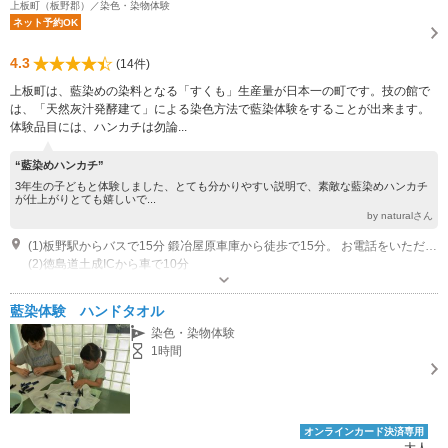
上板町（板野郡）／染色・染物体験
ネット予約OK
4.3
(14件)
上板町は、藍染めの染料となる「すくも」生産量が日本一の町です。技の館で
は、「天然灰汁発酵建て」による染色方法で藍染体験をすることが出来ます。
体験品目には、ハンカチは勿論...
“藍染めハンカチ”
3年生の子どもと体験しました、とても分かりやすい説明で、素敵な藍染めハンカチ
が仕上がりとても嬉しいで...
by naturalさん
(1)板野駅からバスで15分 鍛冶屋原車庫から徒歩で15分。 お電話をいただければ、お迎えに参ります。
(2)徳島道土成ICから車で10分
営業：9:00～17:00 藍染受付は15：30まで 休業：月 12月28日～1月4日
藍染体験 ハンドタオル
染色・染物体験
1時間
オンラインカード決済専用
大人