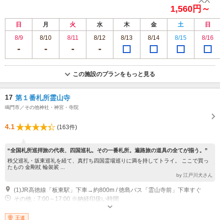
1,560円～
日
月
火
水
木
金
土
日
8/9
8/10
8/11
8/12
8/13
8/14
8/15
8/16
この施設のプランをもっと見る
17
第１番札所霊山寺
鳴門市／その他神社・神宮・寺院
4.1
(163件)
“全国札所巡拝旅の代表、四国巡礼。その一番札所。遍路旅の道具の全てが揃う。”
秩父巡礼・坂東巡礼を経て、真打ち四国霊場巡りに満を持してトライ。 ここで買っ
たもの 金剛杖 輪袈裟 ...
by 江戸川犬さん
(1)JR高徳線「板東駅」下車→約800m / 徳島バス「霊山寺前」下車すぐ
その他：7:00～17:00 ※納経印扱い時間
王道