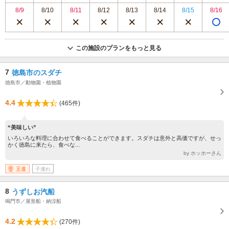
8/9
8/10
8/11
8/12
8/13
8/14
8/15
8/16
この施設のプランをもっと見る
7
徳島市のスダチ
徳島市／動物園・植物園
4.4
(465件)
“美味しい”
いろいろな料理に合わせて食べることができます。スダチは意外と高価ですが、せっ
かく徳島に来たら、食べな...
by ホッホーさん
王道
子連れ
8
うずしお汽船
鳴門市／屋形船・納涼船
4.2
(270件)