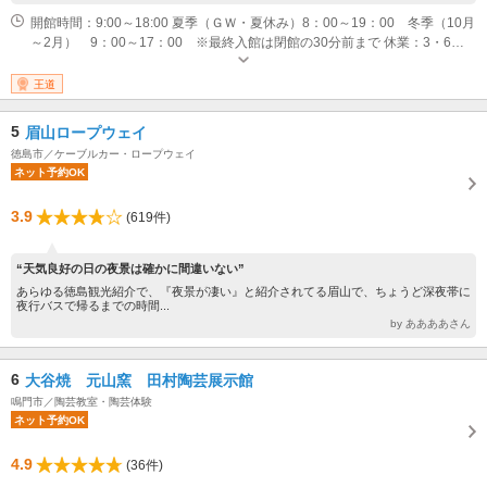
開館時間：9:00～18:00 夏季（ＧＷ・夏休み）8：00～19：00 冬季（10月
～2月） 9：00～17：00 ※最終入館は閉館の30分前まで 休業：3・6・
9・12月の第2月曜日。 ※夏休み（7/20～8/31）は無休
王道
5
眉山ロープウェイ
徳島市／ケーブルカー・ロープウェイ
ネット予約OK
3.9
(619件)
“天気良好の日の夜景は確かに間違いない”
あらゆる徳島観光紹介で、『夜景が凄い』と紹介されてる眉山で、ちょうど深夜帯に
夜行バスで帰るまでの時間...
by ああああさん
6
大谷焼 元山窯 田村陶芸展示館
鳴門市／陶芸教室・陶芸体験
ネット予約OK
4.9
(36件)