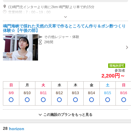
(1)鳴門北インターより南に2km 鳴門駅より車で約15分
営業時間：7：00～19：00
専用駐車場あり（無料）40台
鳴門海峡で採れた天然の天草で作るところてん作り＆ポン酢つくり
体験☆【午後の部】
その他レジャー・体験
2時間
現地決済可
参加者
2,200円～
日
月
火
水
木
金
土
日
8/9
8/10
8/11
8/12
8/13
8/14
8/15
8/16
この施設のプランをもっと見る
28
horizon