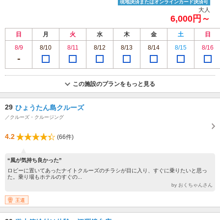
現地決済またはオンラインカード決済可
大人
6,000円～
日
月
火
水
木
金
土
日
8/9
8/10
8/11
8/12
8/13
8/14
8/15
8/16
この施設のプランをもっと見る
29
ひょうたん島クルーズ
／クルーズ・クルージング
4.2
(66件)
“風が気持ち良かった”
ロビーに置いてあったナイトクルーズのチラシが目に入り、すぐに乗りたいと思っ
た。乗り場もホテルのすぐの...
by おくちゃんさん
王道