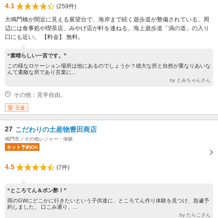
4.1
(259件)
大鳴門橋が間近に見える展望台で、海岸まで続く遊歩道が整備されている。周
辺には食事処や喫茶店、みやげ店が軒を連ねる。海上遊歩道「渦の道」の入り
口にも近い。 【料金】 無料。
“素晴らしい一言です。”
この様なロケーション場所は他にあるのでしょうか？雄大な所と自然が重なりあいな
んて素敵な所であり言葉に...
by とみちゃんさん
その他：見学自由。
王道
27
こだわりの土産物豊田商店
鳴門市／その他レジャー・体験
ネット予約OK
4.5
(7件)
“ところてん＆ポン酢！”
雨のGWにどこかに行きたいという子供達に、ところてん作り体験を見つけ、急遽予
約しました。 口こみ通り、...
by たらこさん