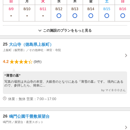
日
月
火
水
木
金
土
日
8/9
8/10
8/11
8/12
8/13
8/14
8/15
8/16
この施設のプランをもっと見る
25
大山寺（徳島県上板町）
上板町（板野郡）／その他神社・神宮・寺院
4.2
(9件)
“薄雪の墓”
写真の場所は大山寺の本堂、大銀杏のとなりにある『薄雪の墓』です。 境内にある
ので、参拝したら、簡単に...
by マイＢＯＯさん
休業：無休 営業：7:00～17:00
26
鳴門公園千畳敷展望台
鳴門市／展望台・夜景スポット