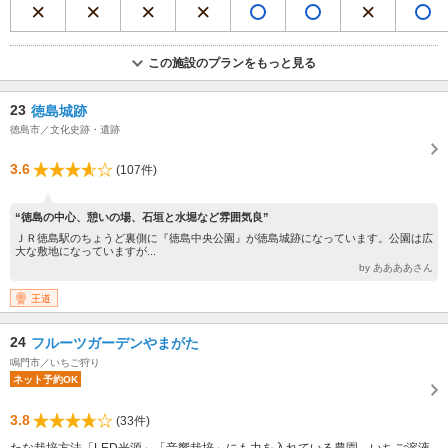
この施設のプランをもっと見る
23
徳島城跡
徳島市／文化史跡・遺跡
3.6
(107件)
“徳島の中心、憩いの場、石垣と水堀など雰囲気良”
ＪＲ徳島駅のちょうど裏側に『徳島中央公園』が徳島城跡になっています。公園は広
大な敷地になっていますが...
by ああああさん
王道
24
フルーツガーデンやまがた
鳴門市／いちご狩り
ネット予約OK
3.8
(33件)