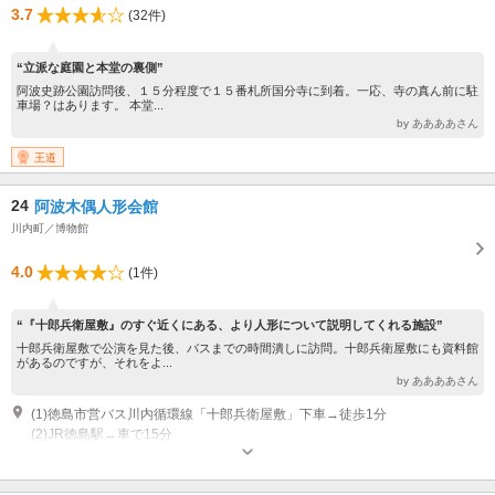
3.7
(32件)
“立派な庭園と本堂の裏側”
阿波史跡公園訪問後、１５分程度で１５番札所国分寺に到着。一応、寺の真ん前に駐
車場？はあります。 本堂...
by ああああさん
王道
24
阿波木偶人形会館
川内町／博物館
4.0
(1件)
“『十郎兵衛屋敷』のすぐ近くにある、より人形について説明してくれる施設”
十郎兵衛屋敷で公演を見た後、バスまでの時間潰しに訪問。十郎兵衛屋敷にも資料館
があるのですが、それをよ...
by ああああさん
(1)徳島市営バス川内循環線「十郎兵衛屋敷」下車→徒歩1分
(2)JR徳島駅→車で15分
開館時間：9時00分～16時00分