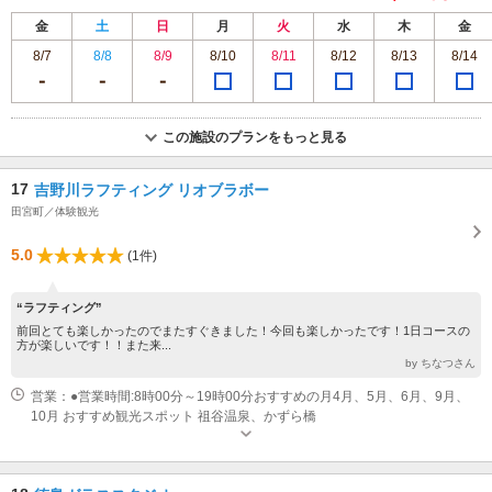
金
土
日
月
火
水
木
金
8/7
8/8
8/9
8/10
8/11
8/12
8/13
8/14
この施設のプランをもっと見る
17
吉野川ラフティング リオブラボー
田宮町／体験観光
5.0
(1件)
“ラフティング”
前回とても楽しかったのでまたすぐきました！今回も楽しかったです！1日コースの
方が楽しいです！！また来...
by ちなつさん
営業：●営業時間:8時00分～19時00分おすすめの月4月、5月、6月、9月、
10月 おすすめ観光スポット 祖谷温泉、かずら橋