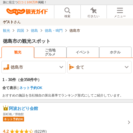
旅に役立つ
口コミ100万件
掲載！
検索
行きたい
メニュー
ゲスト
さん
観光
四国
徳島
徳島・鳴門
徳島市
徳島市の観光スポット
ご当地
観光
イベント
ホテル
グルメ
徳島市
全て
1 - 30件
（全358件中）
全て表示
ネット予約OK
おすすめの施設を当社独自の算出基準でランキング形式にしてご紹介しています。
阿波おどり会館
新町橋／博物館
ネット予約OK
4.2
(622件)