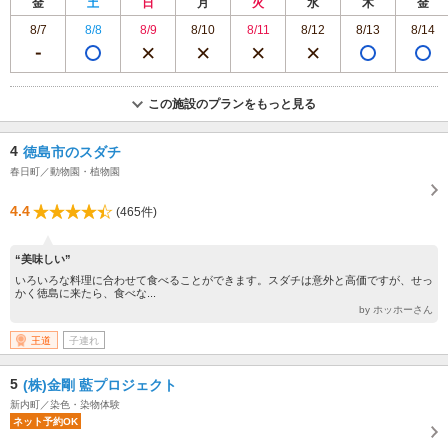
金
土
日
月
火
水
木
金
8/7
8/8
8/9
8/10
8/11
8/12
8/13
8/14
この施設のプランをもっと見る
4
徳島市のスダチ
春日町／動物園・植物園
4.4
(465件)
“美味しい”
いろいろな料理に合わせて食べることができます。スダチは意外と高価ですが、せっ
かく徳島に来たら、食べな...
by ホッホーさん
王道
子連れ
5
(株)金剛 藍プロジェクト
新内町／染色・染物体験
ネット予約OK