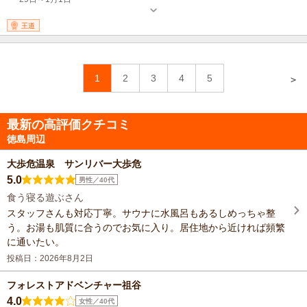
王道
1
2
3
4
5
＞
最新の高評価クチコミ
徳島周辺
大歩危温泉 サンリバー大歩危
5.0
男性／40代
食う寝る遊ぶさん
スタッフさんも対応丁寧。サウナに水風呂もあるしめっちゃ整
う。お湯も肌質に合うのでお気に入り。居住地から近ければ頻繁
に通いたい。
投稿日：2026年8月2日
フォレストアドベンチャー祖谷
4.0
女性／40代