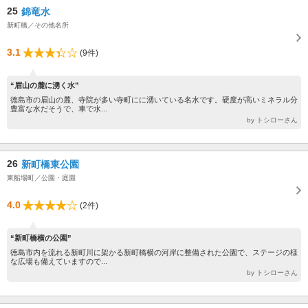
25
錦竜水
新町橋／その他名所
3.1
(9件)
“眉山の麓に湧く水”
徳島市の眉山の麓、寺院が多い寺町にに湧いている名水です。硬度が高いミネラル分
豊富な水だそうで、車で水...
by トシローさん
26
新町橋東公園
東船場町／公園・庭園
4.0
(2件)
“新町橋横の公園”
徳島市内を流れる新町川に架かる新町橋横の河岸に整備された公園で、ステージの様
な広場も備えていますので...
by トシローさん