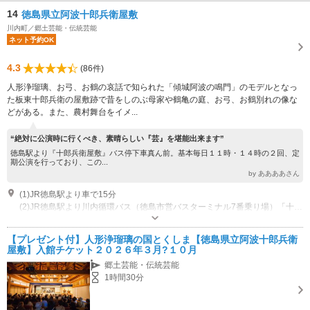
14
徳島県立阿波十郎兵衛屋敷
川内町／郷土芸能・伝統芸能
ネット予約OK
4.3
(86件)
人形浄瑠璃、お弓、お鶴の哀話で知られた「傾城阿波の鳴門」のモデルとなっ
た板東十郎兵衛の屋敷跡で昔をしのぶ母家や鶴亀の庭、お弓、お鶴別れの像な
どがある。また、農村舞台をイメ...
“絶対に公演時に行くべき、素晴らしい『芸』を堪能出来ます”
徳島駅より『十郎兵衛屋敷』バス停下車真ん前。基本毎日１１時・１４時の２回、定
期公演を行っており、この...
by ああああさん
(1)JR徳島駅より車で15分
(2)JR徳島駅より川内循環バス（徳島市営バスターミナル7番乗り場）「十郎兵衛屋敷」下車すぐ
営業時間：9:30～17:00 （7/1～8/31までは18:00まで） 休館日：12/31～1/3
【プレゼント付】人形浄瑠璃の国とくしま【徳島県立阿波十郎兵衛
屋敷】入館チケット２０２６年３月?１０月
郷土芸能・伝統芸能
1時間30分