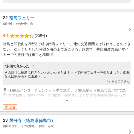
22
南海フェリー
南沖洲／その他乗り物
4.1
(235件)
徳島と和歌山を2時間で結ぶ南海フェリー。他の交通機関では味わうことのでき
ない、ゆっくりとした時間を海の上で過ごせる。旅先で一番自由度の高いマイ
カーでの旅行では車ごと移動で...
“安価で良かった！”
次の旅行は徳島に行きたいと思いたまたまネットで南海フェリーを知りました。南海
なんば駅から和歌山港へ ...
by みるままさん
(1)徳島インターチェンジから車で20分。JR徳島駅から徳島市営バスで25分。
営業時間：徳島3:00発～21:50発、季節等により変更有※他要問合せ 休業
日：荒天時による欠航およびドック期間 その他：年中無休
王道
23
国分寺（徳島県徳島市）
国府町矢野／その他神社・神宮・寺院