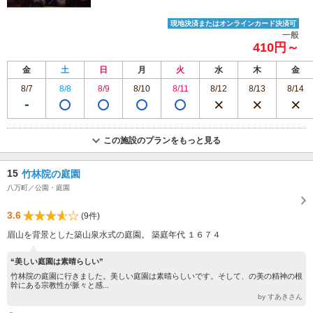
現地決済またはオンラインカード決済可
一般
410円～
金
土
日
月
火
水
木
金
8/7
8/8
8/9
8/10
8/11
8/12
8/13
8/14
この施設のプランをもっと見る
15
竹林院の庭園
八万町／公園・庭園
3.6
(9件)
眉山を背景とした築山泉水式の庭園。 築庭年代 １６７４
“美しい庭園は素晴らしい”
竹林院の庭園に行きました。美しい庭園は素晴らしいです。そして、の美の精神の根
幹にある宗教性が脈々と感...
by すあきさん