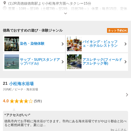
(1)JR高徳線徳島駅より小松海岸方面へタクシー15分
営業：10時～翌1時（土曜7時～翌2時、日祝7時～） 休業：毎月15日、定休
日が土日祝の場合は翌日休
徳島でおすすめの遊び・体験ジャンル
ネット予約OK
バイキング・ビュッフ
染色・染物体験
ェ・ホテルレストラン
サップ・SUP(スタンドア
アスレチック(フィールド
ップパドル)
アスレチック等)
21
小松海水浴場
川内町／ビーチ・海水浴場
4.0
(5件)
“アクセスがいい”
徳島市内でお手軽に海水浴ができます。市内にある海水浴場ですがやはり都会と比べ
ると断然綺麗です。夏には...
by ふじさん