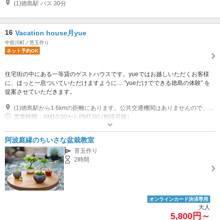
(1)徳島駅 バス 30分
16
Vacation house月yue
中前川町／苔玉作り
ネット予約OK
住宅街の中にある一等貸のゲストハウスです。yueではお越しいただくお客様
に、ほっと一息ついていただけますように.... "yueだけでできる徳島の体験” を
提案させていただきます。
(1)徳島駅から1.6kmの距離にあります。公共交通機関はありませんので、徳島駅からタクシーになります。（基本料金 800円ほど）
営業時間：AM10:00からPM7:00 (相談可能）
専用駐車場あり（無料）4台
阿波庭縁のちいさな盆栽教室
苔玉作り
2時間
オンラインカード決済専用
大人
5,800円～