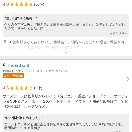
4.9
(36件)
“思い出作りに最高！”
作り方を丁寧に教えて頂き満足出来る物が出来上がりました。 送迎もしていただけ
たので、助かりました。旅...
by ポンタさん
(1)徳島駅前から徒歩約7分。体験当日、場所がわからない場合は電話をおかけください。 事前に連絡いただければ徳島駅周辺への送迎は対応可能です。
(2)ひょうたん島クルーズ発着場から徒歩３分
営業：予約営業。 事前予約いただいた時間だけの営業となります。 休業：
予約がない日はお休みさせていただきます。
専用駐車場あり（無料）1台 建物1階が駐車場です。満車の場合は近隣の有料コインパーキングをご利用ください。
6
Thursdayｓ
西船場町／サップ・SUP(スタンドアップパドル)
ネット予約OK
3.6
(5件)
サーズデイズは徳島駅から歩いて10分ほど、１番近いショップです。 サーフィ
ン＆SUP＆スノーボード＆スケートボード、 アウトドア用品全般を販売してお
り各種体験、レッスンなども...
“SUP体験楽しめました。”
グランドホテルの右側にある無料駐車場が集合場所でした、分かり易い場所です。 1
時間体験で、すぐ最初は...