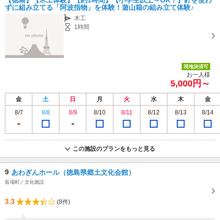
【徳島】【木工体験】【約1時間】【小学生以上～OK！】釘を使わ
ずに組み立てる「阿波指物」を体験！遊山箱の組み立て体験♪
木工
1時間
現地決済可
お一人様
5,000円～
金
土
日
月
火
水
木
金
8/7
8/8
8/9
8/10
8/11
8/12
8/13
8/14
この施設のプランをもっと見る
9
あわぎんホール（徳島県郷土文化会館）
藍場町／文化施設
3.3
(8件)