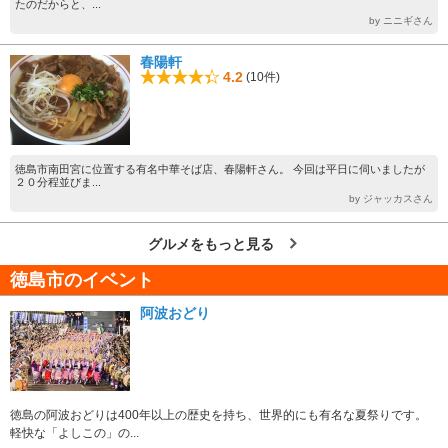
たのだからと、...
by ニニギさん
春陽軒
4.2
(10件)
徳島市南田宮に位置する有名中華そば店、春陽軒さん。 今回は平日に伺いましたが
２０分程並びま...
by ジャッカスさん
グルメをもっと見る
徳島市のイベント
阿波おどり
徳島の阿波おどりは400年以上の歴史を持ち、世界的にも有名な夏祭りです。
軽快な「よしこの」の...