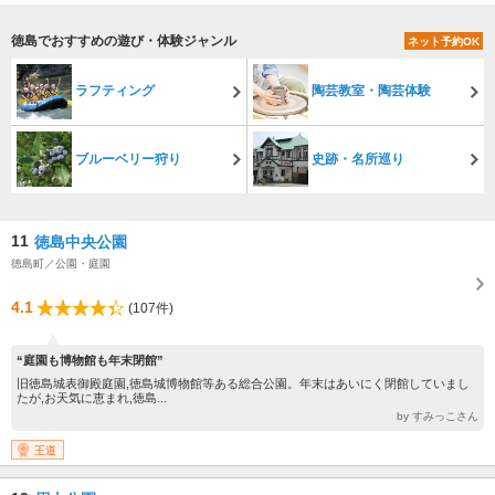
す
徳島でおすすめの遊び・体験ジャンル
ネット予約OK
ラフティング
陶芸教室・陶芸体験
ブルーベリー狩り
史跡・名所巡り
11
徳島中央公園
徳島町／公園・庭園
4.1
(107件)
“庭園も博物館も年末閉館”
旧徳島城表御殿庭園,徳島城博物館等ある総合公園。年末はあいにく閉館していまし
たが,お天気に恵まれ,徳島...
by すみっこさん
王道