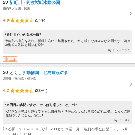
29
新町川・阿波製紙水際公園
南内町／公園・庭園
4.0
(57件)
“新町川沿いの親水公園”
徳島市の中心を流れる新町川沿いに整備された、水と親しむ爽やかな公園です。河岸
や街並み景観と馴染む設計...
by トシローさん
王道
30
とくしま動物園 北島建設の森
渋野町／動物園・植物園
4.2
(338件)
“２回目の訪問ですが、やっぱり楽しかったです”
大好きなお城巡り旅行で今回は自身第２８弾となった徳島城を訪れた後、こちらの動
物園に行きました。実は１...
by ヒデさん
公開：9:30～16:30 入場16:00まで 休業：月 （祝日の場合は翌日）、12月
29日～1月1日