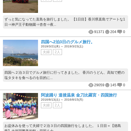
ずっと気になってた直島を旅行しました。 【1日目】香川県直島でアートな1
日⇒神戸王子動物園⇒杏杏⇒夜...
91371
204
0
四国へ2泊3日のグルメ旅行。
2019/3/21(木) ～ 2019/3/23(土)
夫婦
2人
四国へ２泊３日でグルメ旅行に行ってきました。 香川のうどん、高知で鰹の
塩タタキを食べるのを目的に...
29059
145
0
阿波踊り 道後温泉 金刀比羅宮・四国旅行
2016/8/13(土) ～ 2016/8/15(月)
夫婦
2人
お盆休みを使って夫婦で２泊３日の四国旅行をしました。 １日目＝【徳島
県】大塚国際美術館・四国八十...