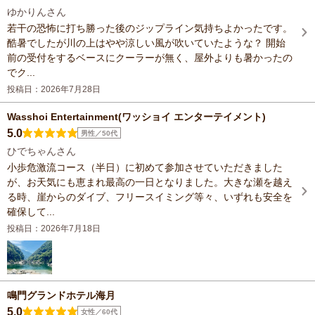
ゆかりんさん
若干の恐怖に打ち勝った後のジップライン気持ちよかったです。
酷暑でしたが川の上はやや涼しい風が吹いていたような？ 開始
前の受付をするベースにクーラーが無く、屋外よりも暑かったの
でク...
投稿日：2026年7月28日
Wasshoi Entertainment(ワッショイ エンターテイメント)
5.0
男性／50代
ひでちゃんさん
小歩危激流コース（半日）に初めて参加させていただきました
が、お天気にも恵まれ最高の一日となりました。大きな瀬を越え
る時、崖からのダイブ、フリースイミング等々、いずれも安全を
確保して...
投稿日：2026年7月18日
鳴門グランドホテル海月
5.0
女性／60代