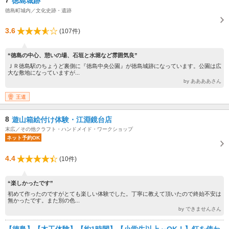
徳島城跡
徳島町城内／文化史跡・遺跡
3.6
(107件)
“徳島の中心、憩いの場、石垣と水堀など雰囲気良”
ＪＲ徳島駅のちょうど裏側に『徳島中央公園』が徳島城跡になっています。公園は広
大な敷地になっていますが...
by ああああさん
王道
8
遊山箱絵付け体験・江淵鏡台店
末広／その他クラフト・ハンドメイド・ワークショップ
ネット予約OK
4.4
(10件)
“楽しかったです”
初めて作ったのですがとても楽しい体験でした。丁寧に教えて頂いたので終始不安は
無かったです。また別の色...
by できませんさん