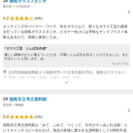
18
徳島ガラススタジオ
勝占町／その他名所
4.2
(4件)
カッティングやバーナー・ワーク、吹きガラスなど、様々なガラス工芸の講座
を行っている徳島ガラススタジオ。ビギナー向けには手軽なサンドブラスト体
験もあるので、気軽に参加してみ...
“ガラス工芸 とんぼ玉作成”
優しい講師のかたに教えていただき、可愛いとんぼ玉を作ることができました。また
行きたいとも思います。あ...
by けいさん
(1)JR高徳線徳島駅より徳島市営バス五滝方面行25分、徳島ガラススタジオ前より徒歩すぐ
営業：9時～17時（体験～15時） 休業：不定
19
徳島市立考古資料館
田宮町／博物館
5.0
(1件)
徳島市立考古資料館は「みて、ふれて、つくって、古代ロマンあふれる館」と
いうキャッチコピーをかかげ、地元の皆様に愛される資料館として1998(平成