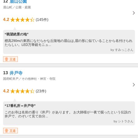
12
眉山公園
眉山町／公園・庭園
4.2
(145件)
“眺望絶景の地”
標高290mの東西になだらかな丘陵地の眉山は,眉の形に似ていることから名付けられ
たらしい。LED万華鏡モニュ...
by すみっこさん
王道
13
井戸寺
国府町井戸／その他神社・神宮・寺院
4.2
(23件)
“17番札所＝井戸寺”
このお寺は名前の通り《井戸》があります。 お大師様が一夜で掘ったという伝説の
井戸で、のぞいて見て自分...
by シトラさん
王道