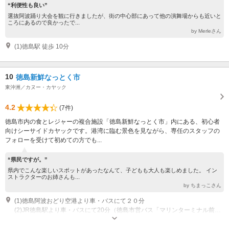
“利便性も良い”
選抜阿波踊り大会を観に行きましたが、街の中心部にあって他の演舞場からも近いと
ころにあるので良かったで...
by Merleさん
(1)徳島駅 徒歩 10分
10
徳島新鮮なっとく市
東沖洲／カヌー・カヤック
4.2
(7件)
徳島市内の食とレジャーの複合施設「徳島新鮮なっとく市」内にある、初心者
向けシーサイドカヤックです。港湾に臨む景色を見ながら、専任のスタッフの
フォローを受けて初めての方でも...
“県民ですが。”
県内でこんな楽しいスポットがあったなんて、子どもも大人も楽しめました。 イン
ストラクターのお姉さんも...
by ちまっこさん
(1)徳島阿波おどり空港より車・バスにて２０分
(2)JR徳島駅より車・バスにて20分（徳島市営バス「マリンターミナル前」下車徒歩1分）
営業時間：9月末日までの土日祝 10:00～17:00 10:00～、12:00～、14:00
～、16:00～の４回サイクル ご利用は事前予約（前日12:00まで）となりま