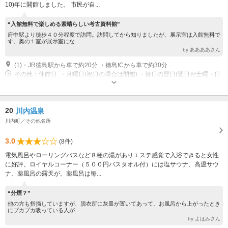
10)年に開館しました。 市民が自...
“入館無料で楽しめる素晴らしい考古資料館”
府中駅より徒歩４０分程度で訪問。訪問してから知りましたが、展示室は入館無料で
す。奥の１室が展示室にな...
by ああああさん
(1)・JR徳島駅から車で約20分 ・徳島ICから車で約30分
その他：休館日: ・月曜日(祝日の場合は開館) ・祝日の翌日(翌日が土曜・日
曜・祝日の場合は開館) ・年末年始(12月28日?1月4日)
20
川内温泉
川内町／その他名所
3.0
(8件)
電気風呂やローリングバスなど８種の湯がありエステ感覚で入浴できると女性
に好評。ロイヤルコーナー（５００円バスタオル付）には塩サウナ、高温サウ
ナ、薬風呂の露天が。薬風呂は毎...
“分煙？”
他の方も指摘していますが、脱衣所に灰皿が置いてあって、お風呂から上がったとき
にプカプカ吸っている人が...
by よほみさん