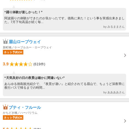
“踊り体験が楽しかった！”
阿波踊りの体験ができたのが良かったです。徳島に来た！という事を実感出来きまし
た。7月下旬高温が続く毎...
by みるままさん
眉山ロープウェイ
新町橋／ケーブルカー・ロープウェイ
ネット予約OK
3.9
(619件)
“天気良好の日の夜景は確かに間違いない”
あらゆる徳島観光紹介で、『夜景が凄い』と紹介されてる眉山で、ちょうど深夜帯に
夜行バスで帰るまでの時間...
by ああああさん
プティ・フルール
かちどき橋／ハーバリウム
ネット予約OK