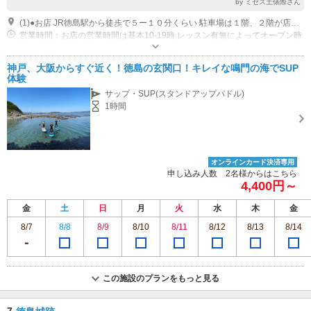
by ミセス土俵際さん
(1)●お店 JR徳島駅から徒歩で５ー１０分くらい 駐車場は１階、２階が店舗となっております。
営業時間：お店の営業時間は基本10-19時 レッスン有無によってオープン時
間が異なります。 不定休です。 レッスンは基本、午前８、もしくは９時集
合、午後は１３、１４時集合です。 コンディションやゲストの都合によっ
神戸、大阪からすぐ近く！徳島の玄関口！キレイな鳴門の海でSUP
て調整いたします。
体験
サップ・SUP(スタンドアップパドル)
1時間
オンラインカード決済専用
申し込み人数 2名様からはこちら
4,400円～
金
土
日
月
火
水
木
金
8/7
8/8
8/9
8/10
8/11
8/12
8/13
8/14
この施設のプランをもっと見る
7