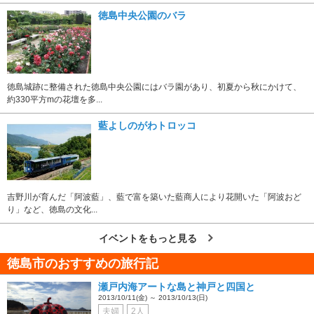
徳島中央公園のバラ
徳島城跡に整備された徳島中央公園にはバラ園があり、初夏から秋にかけて、
約330平方mの花壇を多...
藍よしのがわトロッコ
吉野川が育んだ「阿波藍」、藍で富を築いた藍商人により花開いた「阿波おど
り」など、徳島の文化...
イベントをもっと見る
徳島市のおすすめの旅行記
瀬戸内海アートな島と神戸と四国と
2013/10/11(金) ～ 2013/10/13(日)
夫婦
2人