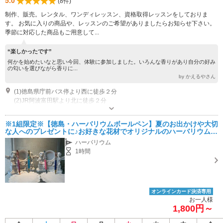
5.0
(8件)
制作、販売。レンタル、ワンディレッスン、資格取得レッスンをしておりま
す。 お気に入りの商品や、レッスンのご希望がありましたらお知らせ下さい。
季節に対応した商品もご用意して...
“楽しかったです”
何かを始めたいなと思い今回、体験に参加しました。いろんな香りがあり自分の好み
の匂いを選びながら香りに...
by かえるやさん
(1)徳島県庁前バス停より西に徒歩２分
(2)JR阿波富田駅より北に徒歩２分
営業時間：出張レッスン、レンタル作品など配達などで、ご予約の時間以外
は閉店の場合がありますので、必ずご予約の上ご来店下さい。
※1組限定※【徳島・ハーバリウムボールペン】夏のお出かけや大切
な人へのプレゼントに♪お好きな花材でオリジナルのハーバリウムボ
ールペン作り体験☆ 女性にオススメ
ハーバリウム
1時間
オンラインカード決済専用
お一人様
1,800円～