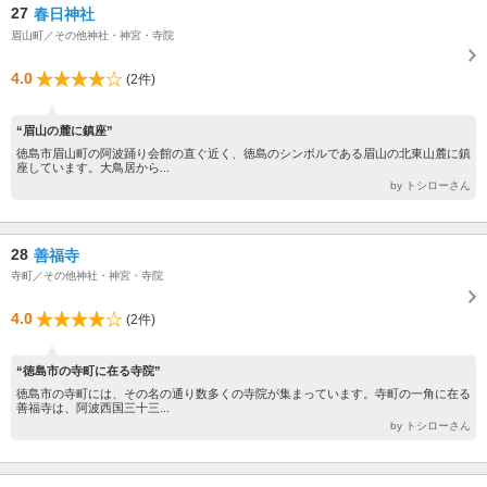
27
春日神社
眉山町／その他神社・神宮・寺院
4.0
(2件)
“眉山の麓に鎮座”
徳島市眉山町の阿波踊り会館の直ぐ近く、徳島のシンボルである眉山の北東山麓に鎮
座しています。大鳥居から...
by トシローさん
28
善福寺
寺町／その他神社・神宮・寺院
4.0
(2件)
“徳島市の寺町に在る寺院”
徳島市の寺町には、その名の通り数多くの寺院が集まっています。寺町の一角に在る
善福寺は、阿波西国三十三...
by トシローさん