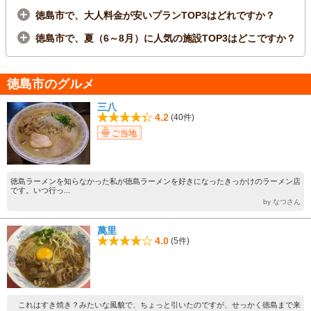
徳島市で、大人料金が安いプランTOP3はどれですか？
徳島市で、夏（6～8月）に人気の施設TOP3はどこですか？
徳島市のグルメ
三八
4.2
(40件)
ご当地
徳島ラーメンを知らなかった私が徳島ラーメンを好きになったきっかけのラーメン店
です。いつ行っ...
by なつさん
萬里
4.0
(5件)
これはすき焼き？みたいな風貌で、ちょっと引いたのですが、せっかく徳島まで来