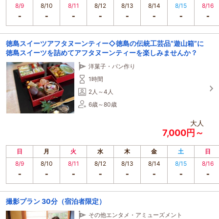
8/9
8/10
8/11
8/12
8/13
8/14
8/15
8/16
徳島スイーツアフタヌーンティー◇徳島の伝統工芸品”遊山箱”に
徳島スイーツを詰めてアフタヌーンティーを楽しみませんか？
洋菓子・パン作り
1時間
2人～4人
6歳～80歳
大人
7,000円～
日
月
火
水
木
金
土
日
8/9
8/10
8/11
8/12
8/13
8/14
8/15
8/16
撮影プラン 30分（宿泊者限定）
その他エンタメ・アミューズメント