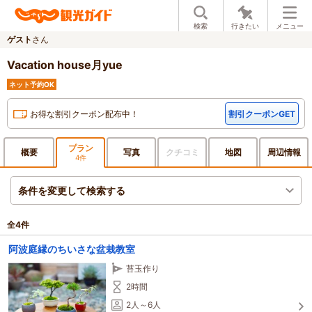
検索
行きたい
メニュー
ゲスト
さん
Vacation house月yue
ネット予約OK
お得な割引クーポン配布中！
割引クーポンGET
プラン
概要
写真
クチ
コミ
地図
周辺
情報
4件
条件を変更して検索する
全
4
件
阿波庭縁のちいさな盆栽教室
苔玉作り
2時間
2人～6人