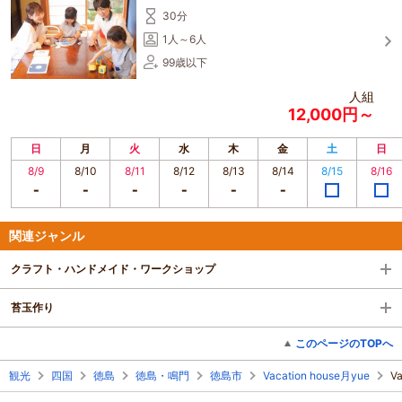
30分
1人～6人
99歳以下
人組
12,000円～
日
月
火
水
木
金
土
日
8/9
8/10
8/11
8/12
8/13
8/14
8/15
8/16
関連ジャンル
クラフト・ハンドメイド・ワークショップ
苔玉作り
このページのTOPへ
観光
四国
徳島
徳島・鳴門
徳島市
Vacation house月yue
V