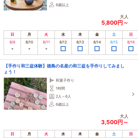
6歳以上
大人
5,800円～
日
月
火
水
木
金
土
日
8/9
8/10
8/11
8/12
8/13
8/14
8/15
8/16
【手作り和三盆体験】徳島の名産の和三盆を手作りしてみまし
ょう！
和菓子作り
1時間
2人～6人
6歳以上
大人
3,500円～
日
月
火
水
木
金
土
日