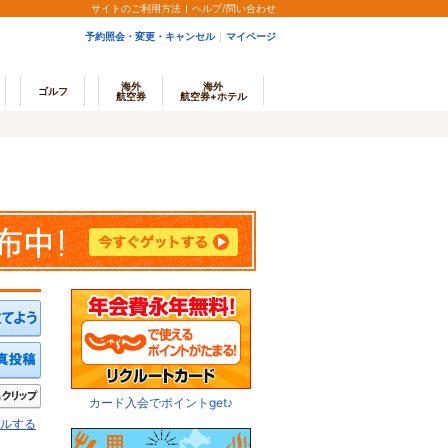
サイトのご利用方法
ヘルプ/問い合わせ
予約照会・変更・キャンセル
マイページ
海外
海外
ゴルフ
航空券
航空券+ホテル
ミを投稿する
写真を投稿する
きたい
クリップ
カード入会でポイントget♪
ルする