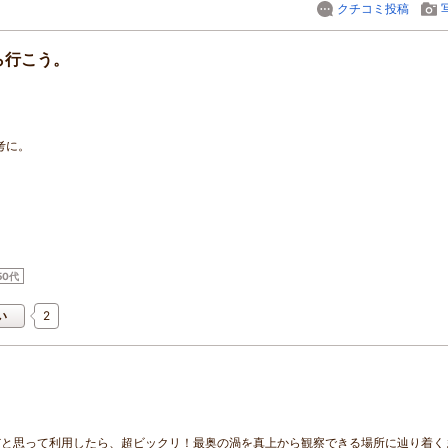
クチコミ投稿
ら行こう。
考に。
50代
2
い
と思って利用したら、超ビックリ！最奥の渦を真上から観察できる場所に辿り着くま