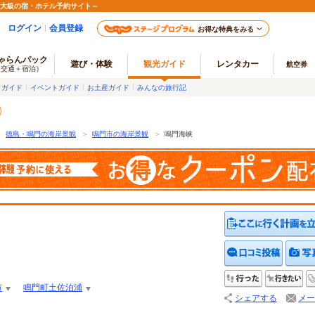
最大級の宿・ホテル予約サイト～
ログイン
会員登録
お得な特典をみる
ゃらんパック
遊び・体験
観光ガイド
レンタカー
航空券
（交通＋宿泊）
メガイド
イベントガイド
お土産ガイド
みんなの旅行記
＞
徳島・鳴門の海岸景観
＞
鳴門市の海岸景観
＞
鳴門海峡
クチコ
行った
行
市
鳴門町土佐泊浦
シェアする
メー