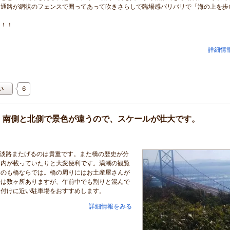
た通路が網状のフェンスで囲ってあって吹きさらしで臨場感バリバリで「海の上を歩
！！！
詳細情
6
い
。南側と北側で景色が違うので、スケールが壮大です。
と淡路またげるのは貴重です。また橋の歴史が分
案内が載っていたりと大変便利です。渦潮の観覧
るのも橋ならでは。橋の周りにはお土産屋さんが
場は数ヶ所ありますが、午前中でも割りと混んで
け付けに近い駐車場をおすすめします。
詳細情報をみる