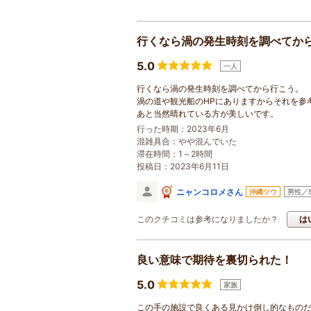
行くなら渦の発生時刻を調べてか
5.0
一人
行くなら渦の発生時刻を調べてから行こう。
渦の道や観光船のHPにありますからそれを参
あと当然晴れている方が美しいです。
行った時期：2023年6月
混雑具合：やや混んでいた
滞在時間：1～2時間
投稿日：2023年6月11日
ニャンコロメさん
沖縄ツウ
男性／
このクチコミは参考になりましたか？
は
良い意味で期待を裏切られた！
5.0
家族
この手の施設で良くある見かけ倒し的なものだ