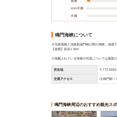
普通
やや不満
不満
鳴門海峡について
大毛島孫崎と淡路島端門崎の間の海峡。渦潮
【規模】延長1.3km
※掲載されている情報や写真については最新
所在地
〒772-0
交通アクセス
(1)鳴門駅 バ
鳴門海峡周辺のおすすめ観光スポ