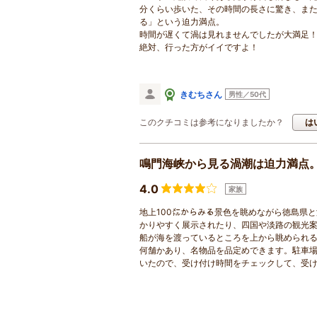
分くらい歩いた、その時間の長さに驚き、ま
る」という迫力満点。
時間が遅くて渦は見れませんでしたが大満足
絶対、行った方がイイですよ！
きむちさん
男性／50代
このクチコミは参考になりましたか？
は
鳴門海峡から見る渦潮は迫力満点
4.0
家族
地上100㍍からみる景色を眺めながら徳島県
かりやすく展示されたり、四国や淡路の観光
船が海を渡っているところを上から眺められ
何舗かあり、名物品を品定めできます。駐車
いたので、受け付け時間をチェックして、受