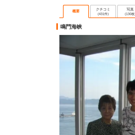
クチコミ
写真
概要
(431件)
(130枚
鳴門海峡