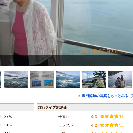
鳴門海峡の写真をもっとみる（1
旅行タイプ別評価
4.3
37％
子連れ
4.2
51％
カップル