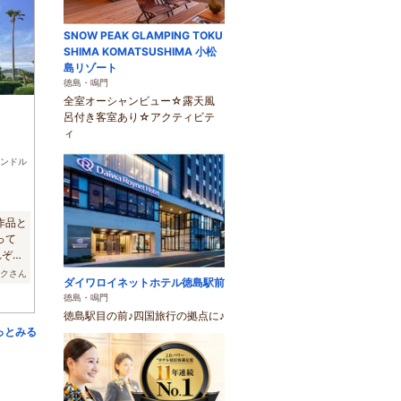
SNOW PEAK GLAMPING TOKU
SHIMA KOMATSUSHIMA 小松
島リゾート
徳島・鳴門
全室オーシャンビュー☆露天風
呂付き客室あり☆アクティビテ
ィ
ンドル
作品と
思って
れぞれ
ロクさん
ダイワロイネットホテル徳島駅前
徳島・鳴門
徳島駅目の前♪四国旅行の拠点に♪
っとみる