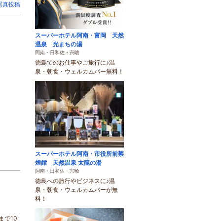
写真投稿
スーパーホテル阿南・富岡 天然
温泉 光まちの湯
阿南・日和佐・宍喰
徳島でのお仕事やご旅行に♪温
泉・朝食・ウェルカムバー無料！
スーパーホテル阿南・市役所前禁
煙館 天然温泉 太龍の湯
阿南・日和佐・宍喰
徳島への旅行やビジネスに♪温
泉・朝食・ウェルカムバーが無
料！
で10