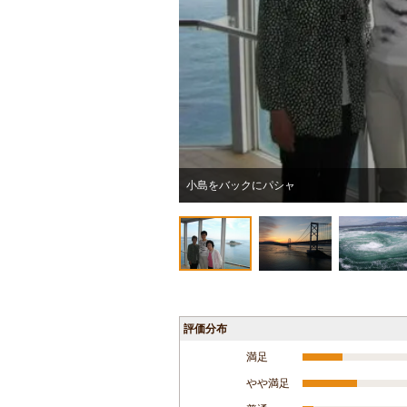
小島をバックにパシャ
評価分布
満足
やや満足