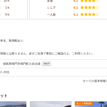
4.1
10％
友達
4.1
1％
シニア
4.1
0％
一人旅
で有名。観潮船あり。
の情報とは限りません。必ずご自身で事前にご確認の上、ご利用ください。
053 徳島県鳴門市鳴門町土佐泊浦
ス 20分
すべての基本情報
ット
ネット予約OK