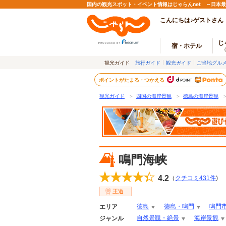
国内の観光スポット・イベント情報はじゃらんnet ～日本
こんにちは♪ゲストさん
じ
宿・ホテル
観光ガイド
旅行ガイド
観光ガイド
ご当地グル
ポイントがたまる・つかえる
観光ガイド
＞
四国の海岸景観
＞
徳島の海岸景観
鳴門海峡
4.2
（
クチコミ
431
件
)
王道
徳島
徳島・鳴門
鳴門
エリア
自然景観・絶景
海岸景観
ジャンル