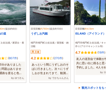
40m
(徒歩約6分)
目安距離
約760m
(徒歩約10分)
目安距離
約4.5km
渦の道
うずしお汽船
ISLAND（アイランド）
町土佐泊浦／展望台・夜
鳴門市鳴門町土佐泊浦／屋形船・納
鳴門市鳴門町土佐泊浦／キャ
涼船
作り(アロマキャンドル等)
王道
4.7
(
18件
)
4.2
(
807件
)
(
270件
)
友人の送別会で体験が
共に思い出に残ると
部分がありました
あっという間にうずしおのそ
予約しました。4人そ
に問題はありませ
ばに行きました。次々にうず
が違う作品に...
by 
い通路を渡ると色々
しおが生まれてきて、観測に
渦潮が...
はとても良い...
by ゆづさん
by でかちゃんさん
観光スポットをも