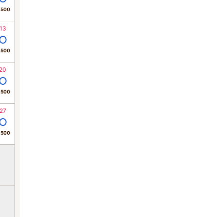
,500
13
,500
20
,500
27
,500