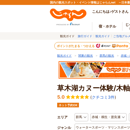
国内の観光スポット・イベント情報はじゃらんnet ～日本
こんにちは♪ゲストさん
じ
宿・ホテル
観光ガイド
旅行ガイド
観光ガイド
ご当地グル
ポイントがたまる・つかえる
観光ガイド
＞
関東の観光
＞
群馬の観光
＞
赤城・
草木湖カヌー体験/木
5.0
(
クチコミ3件
)
ネット予約OK
エリア
群馬
赤城・桐生・渡良瀬
ジャンル
ウォータースポーツ・マリンスポーツ