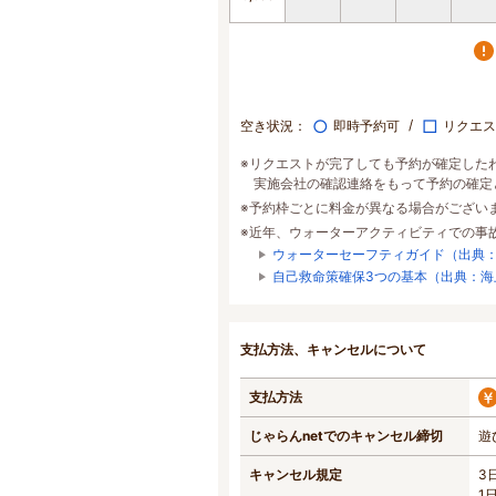
○
□
空き状況：
即時予約可
リクエス
※リクエストが完了しても予約が確定した
実施会社の確認連絡をもって予約の確定
※予約枠ごとに料金が異なる場合がござい
※近年、ウォーターアクティビティでの事
ウォーターセーフティガイド（出典
自己救命策確保3つの基本（出典：海
支払方法、キャンセルについて
支払方法
じゃらんnetでのキャンセル締切
遊
キャンセル規定
3
1