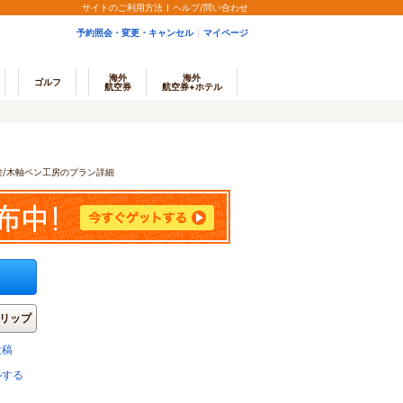
サイトのご利用方法
ヘルプ/問い合わせ
予約照会・変更・キャンセル
マイページ
海外
海外
ゴルフ
航空券
航空券+ホテル
験/木軸ペン工房のプラン詳細
リップ
投稿
ルする