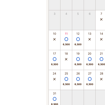
3
4
5
6
7
10
11
12
13
14
6,500
6,500
17
18
19
20
21
6,500
6,500
6,500
6,500
24
25
26
27
28
6,500
6,500
6,500
31
6,500