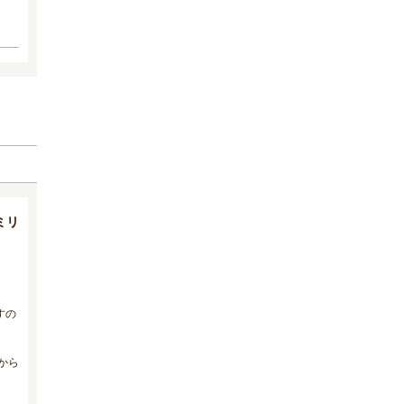
ミリ
すの
から