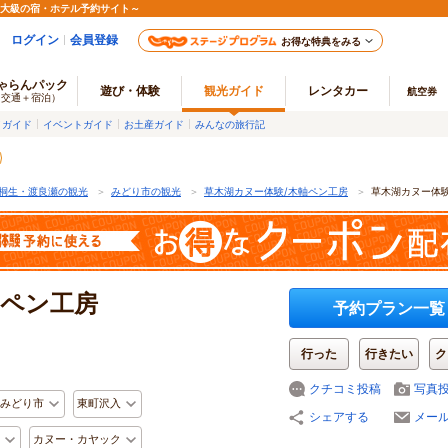
最大級の宿・ホテル予約サイト～
ログイン
会員登録
お得な特典をみる
ゃらんパック
遊び・体験
観光ガイド
レンタカー
航空券
（交通＋宿泊）
メガイド
イベントガイド
お土産ガイド
みんなの旅行記
桐生・渡良瀬の観光
＞
みどり市の観光
＞
草木湖カヌー体験/木軸ペン工房
＞
草木湖カヌー体
軸ペン工房
予約プラン一覧
行った
行きたい
ク
クチコミ投稿
写真
みどり市
東町沢入
シェアする
メー
カヌー・カヤック