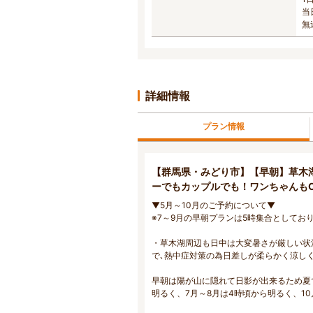
当
無
詳細情報
プラン情報
【群馬県・みどり市】【早朝】草木
ーでもカップルでも！ワンちゃんも
▼5月～10月のご予約について▼
※7～9月の早朝プランは5時集合としてお
・草木湖周辺も日中は大変暑さが厳しい状
で､熱中症対策の為日差しが柔らかく涼しく
早朝は陽が山に隠れて日影が出来るため夏で
明るく、7月～8月は4時頃から明るく、10