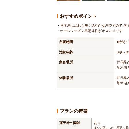
おすすめポイント
・草木湖は流れも無く穏やかな湖ですので､初
・オールシーズン早朝体験がオススメです
所要時間
1時間3
対象年齢
3歳～8
集合場所
群馬県
草木湖
体験場所
群馬県
草木湖
プランの特徴
雨天時の開催
あり
多少の雨でしたら雨具を着