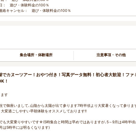
日： 遊び・体験料金の100％
連絡キャンセル： 遊び・体験料金の100％
集合場所・体験場所
注意事項・その他
湖でカヌーツアー！おやつ付き！写真データ無料！初心者大歓迎！ファ
OK！
ります
況で御座いまして､山陰から太陽が出て参ります7時半頃より大変暑くなって参りま
大変過ごしやすい早朝体験をオススメしております!!
も大変乗りやすいです☆(5時集合と時間は早めではありますが､5～9月は4時半頃
月は5時半には明るくなります)