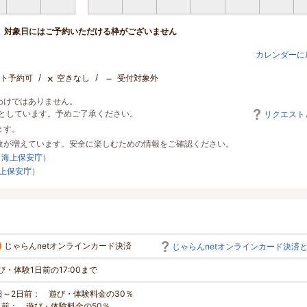
対象日にはご予約いただける枠がございません
カレンダーに
×
－
ト予約可
空きなし
受付対象外
わけではありません。
としています。予めご了承ください。
リクエスト
ます。
故が増えています。安全に楽しむための情報をご確認ください。
：海上保安庁）
上保安庁）
じゃらんnetオンラインカード決済
じゃらんnetオンラインカード決済
び・体験1日前の17:00まで
日～2日前： 遊び・体験料金の30％
日前： 遊び・体験料金の50％