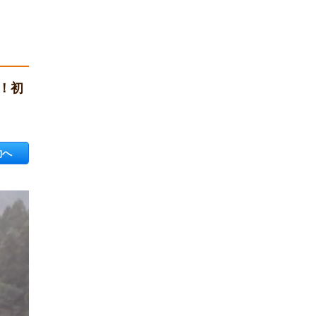
！初
約へ