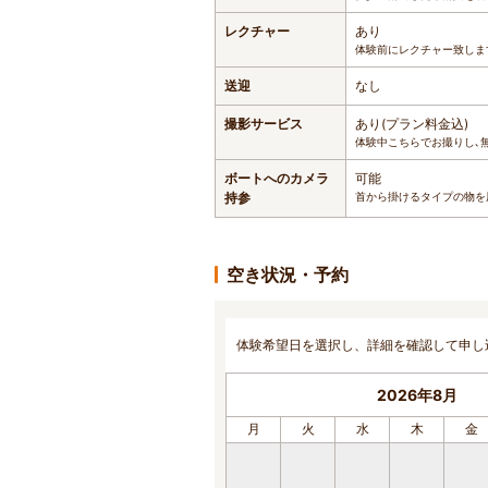
レクチャー
あり
体験前にレクチャー致しま
送迎
なし
撮影サービス
あり(プラン料金込)
体験中こちらでお撮りし､
ボートへのカメラ
可能
持参
首から掛けるタイプの物を
空き状況・予約
体験希望日を選択し、詳細を確認して申し
2026年8月
月
火
水
木
金