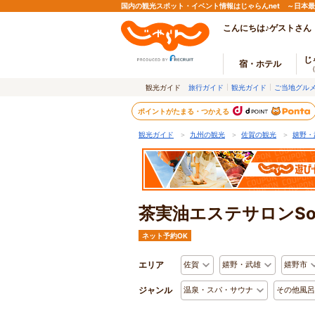
国内の観光スポット・イベント情報はじゃらんnet ～日本
こんにちは♪ゲストさん
じ
宿・ホテル
観光ガイド
旅行ガイド
観光ガイド
ご当地グル
ポイントがたまる・つかえる
観光ガイド
＞
九州の観光
＞
佐賀の観光
＞
嬉野・
茶実油エステサロンSo S
ネット予約OK
エリア
佐賀
嬉野・武雄
嬉野市
ジャンル
温泉・スパ・サウナ
その他風呂