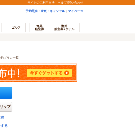
サイトのご利用方法
ヘルプ/問い合わせ
予約照会・変更・キャンセル
マイページ
海外
海外
ゴルフ
航空券
航空券+ホテル
 予約プラン一覧
リップ
投稿
ルする