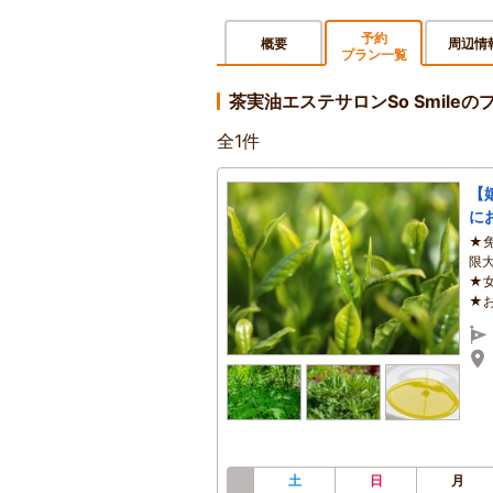
予約
概要
周辺情
プラン一覧
茶実油エステサロンSo Smile
全
1
件
【
に
★
限
★
★
土
日
月