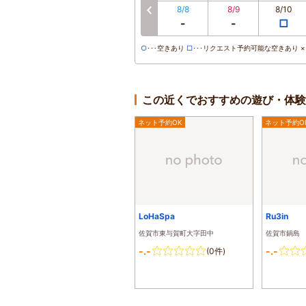
8/8
8/9
8/10
-
-
□
○
･･･空きあり
□
･･･リクエスト予約可能な空きあり ×･
この近くでおすすめの遊び・体験
ネット予約OK
ネット予約O
LoHaSpa
Ru3in
佐賀市東与賀町大字田中
佐賀市鍋島
-.-
-.-
(0件)