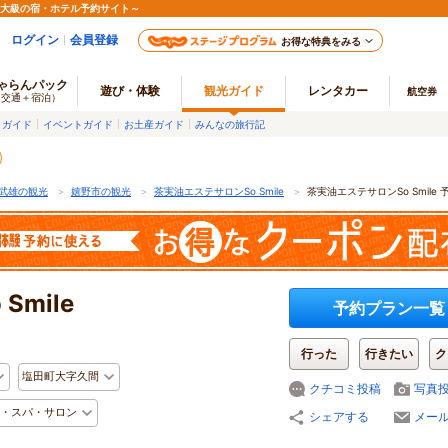
最大級の宿・ホテル予約サイト～
ログイン
会員登録
お得な特典をみる
ゃらんパック
遊び・体験
観光ガイド
レンタカー
航空券
（交通＋宿泊）
メガイド
イベントガイド
お土産ガイド
みんなの旅行記
武雄の観光
＞
嬉野市の観光
＞
茶実油エステサロンSo Smile
＞
茶実油エステサロンSo Smile
mile
予約プラン一覧
行った
行きたい
ク
塩田町大字久間
クチコミ投稿
写真
・スパ・サロン
シェアする
メー