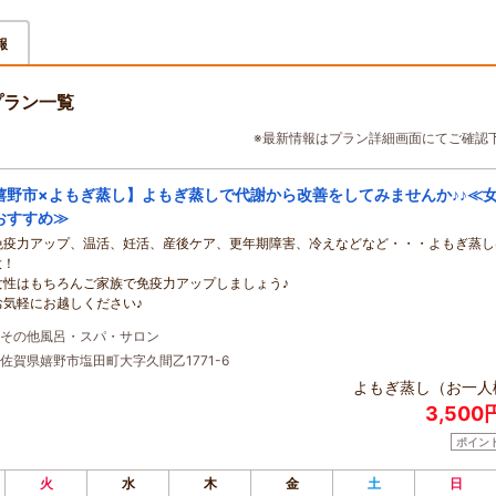
報
のプラン一覧
※最新情報はプラン詳細画面にてご確認
嬉野市×よもぎ蒸し】よもぎ蒸しで代謝から改善をしてみませんか♪♪≪
おすすめ≫
免疫力アップ、温活、妊活、産後ケア、更年期障害、冷えなどなど・・・よもぎ蒸し
大！
女性はもちろんご家族で免疫力アップしましょう♪
お気軽にお越しください♪
その他風呂・スパ・サロン
佐賀県嬉野市塩田町大字久間乙1771-6
よもぎ蒸し（お一人
3,500
ポイン
火
水
木
金
土
日