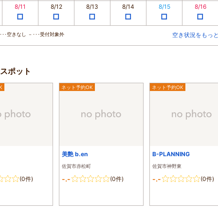
8/11
8/12
8/13
8/14
8/15
8/16
□
□
□
□
□
□
･･空きなし －･･･受付対象外
空き状況をもっ
スポット
K
ネット予約OK
ネット予約OK
美艶 b.en
B-PLANNING
佐賀市赤松町
佐賀市神野東
-.-
-.-
(0件)
(0件)
(0件)