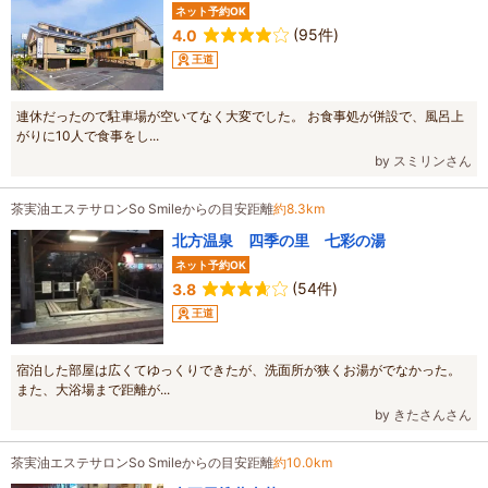
ネット予約OK
(95件)
4.0
王道
連休だったので駐車場が空いてなく大変でした。 お食事処が併設で、風呂上
がりに10人で食事をし...
by スミリンさん
茶実油エステサロンSo Smileからの目安距離
約8.3km
北方温泉 四季の里 七彩の湯
ネット予約OK
(54件)
3.8
王道
宿泊した部屋は広くてゆっくりできたが、洗面所が狭くお湯がでなかった。
また、大浴場まで距離が...
by きたさんさん
茶実油エステサロンSo Smileからの目安距離
約10.0km