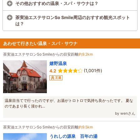
その他おすすめの温泉・スパ・サウナは？
茶実油エステサロンSo Smile周辺のおすすめ観光スポット
は？
あわせて行きたい温泉・スパ・サウナ
茶実油エステサロンSo Smileからの目安距離
約9.2km
嬉野温泉
(1,001件)
4.2
王道
温泉目当てで行ったのですが、お湯がトロトロで気持ち良かったです。 夏な
のであまり長く浸かれ...
by wenさん
茶実油エステサロンSo Smileからの目安距離
約9.5km
うれしの源泉 百年の湯