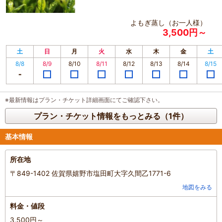
よもぎ蒸し（お一人様）
3,500円～
土
日
月
火
水
木
金
土
8/8
8/9
8/10
8/11
8/12
8/13
8/14
8/15
※最新情報はプラン・チケット詳細画面にてご確認下さい。
プラン・チケット情報をもっとみる（1件）
基本情報
所在地
〒849-1402 佐賀県嬉野市塩田町大字久間乙1771-6
地図をみる
料金・値段
3,500円～