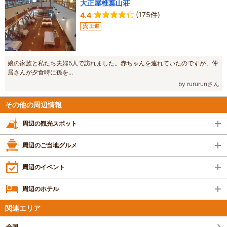
大正屋椎葉山荘
(175件)
4.4
王道
娘の家族と私たち夫婦5人で訪れました。赤ちゃんを連れていたのですが、仲
居さんが夕食時に孫を...
by rururunさん
その他の周辺情報
周辺の観光スポット
周辺のご当地グルメ
周辺のイベント
周辺のホテル
関連エリア
全国