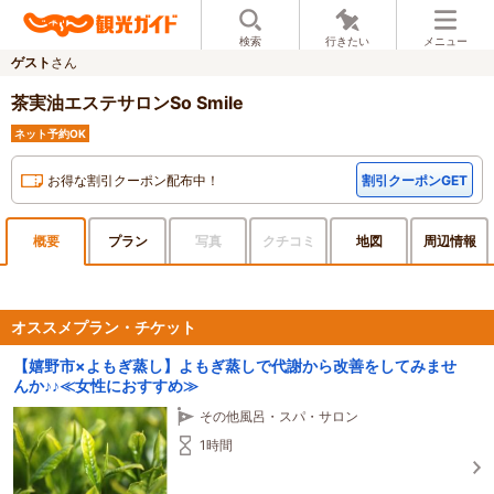
検索
行きたい
メニュー
ゲスト
さん
茶実油エステサロンSo Smile
ネット予約OK
お得な割引クーポン配布中！
割引クーポンGET
概要
プラン
写真
クチ
コミ
地図
周辺
情報
オススメプラン・チケット
【嬉野市×よもぎ蒸し】よもぎ蒸しで代謝から改善をしてみませ
んか♪♪≪女性におすすめ≫
その他風呂・スパ・サロン
1時間