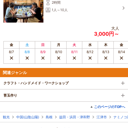
2時間
1人～10人
大人
3,000円～
金
土
日
月
火
水
木
金
8/7
8/8
8/9
8/10
8/11
8/12
8/13
8/14
関連ジャンル
クラフト・ハンドメイド・ワークショップ
苔玉作り
このページのTOPへ
観光
中国(山陰山陽)
島根
益田・浜田・津和野
江津市
ナミノコ