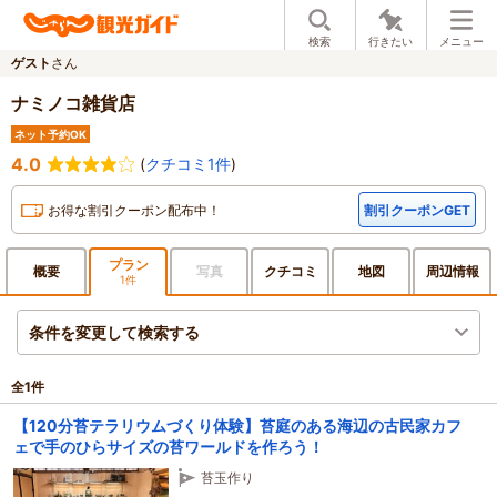
検索
行きたい
メニュー
ゲスト
さん
ナミノコ雑貨店
ネット予約OK
4.0
(
クチコミ1件
)
お得な割引クーポン配布中！
割引クーポンGET
プラン
概要
写真
クチ
コミ
地図
周辺
情報
1件
条件を変更して検索する
全
1
件
【120分苔テラリウムづくり体験】苔庭のある海辺の古民家カフ
ェで手のひらサイズの苔ワールドを作ろう！
苔玉作り