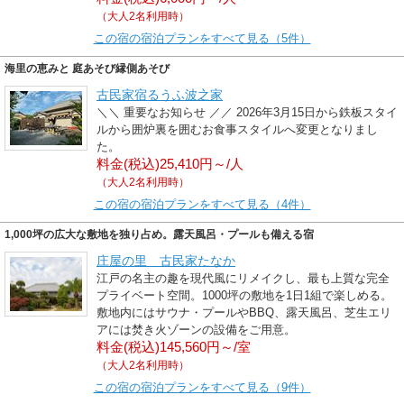
（大人2名利用時）
この宿の宿泊プランをすべて見る（5件）
海里の恵みと 庭あそび縁側あそび
古民家宿るうふ波之家
＼＼ 重要なお知らせ ／／ 2026年3月15日から鉄板スタイ
ルから囲炉裏を囲むお食事スタイルへ変更となりまし
た。
料金(税込)25,410円～/人
（大人2名利用時）
この宿の宿泊プランをすべて見る（4件）
1,000坪の広大な敷地を独り占め。露天風呂・プールも備える宿
庄屋の里 古民家たなか
江戸の名主の趣を現代風にリメイクし、最も上質な完全
プライベート空間。1000坪の敷地を1日1組で楽しめる。
敷地内にはサウナ・プールやBBQ、露天風呂、芝生エリ
アには焚き火ゾーンの設備をご用意。
料金(税込)145,560円～/室
（大人2名利用時）
この宿の宿泊プランをすべて見る（9件）