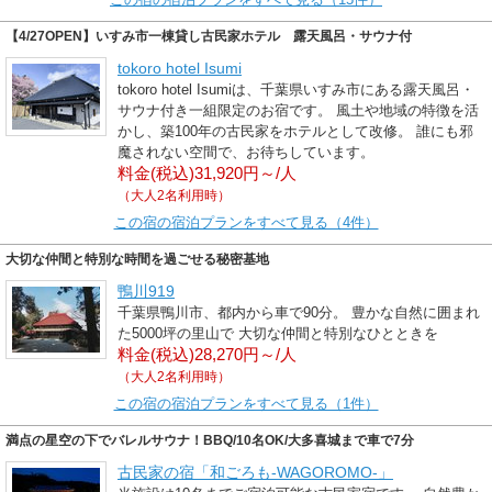
【4/27OPEN】いすみ市一棟貸し古民家ホテル 露天風呂・サウナ付
tokoro hotel Isumi
tokoro hotel Isumiは、千葉県いすみ市にある露天風呂・
サウナ付き一組限定のお宿です。 風土や地域の特徴を活
かし、築100年の古民家をホテルとして改修。 誰にも邪
魔されない空間で、お待ちしています。
料金(税込)31,920円～/人
（大人2名利用時）
この宿の宿泊プランをすべて見る（4件）
大切な仲間と特別な時間を過ごせる秘密基地
鴨川919
千葉県鴨川市、都内から車で90分。 豊かな自然に囲まれ
た5000坪の里山で 大切な仲間と特別なひとときを
料金(税込)28,270円～/人
（大人2名利用時）
この宿の宿泊プランをすべて見る（1件）
満点の星空の下でバレルサウナ！BBQ/10名OK/大多喜城まで車で7分
古民家の宿「和ごろも-WAGOROMO-」