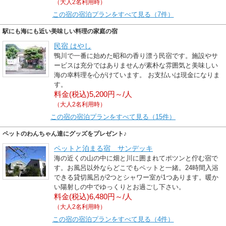
（大人2名利用時）
この宿の宿泊プランをすべて見る（7件）
駅にも海にも近い美味しい料理の家庭の宿
民宿 はやし
鴨川で一番に始めた昭和の香り漂う民宿です。施設やサ
ービスは充分ではありませんが素朴な雰囲気と美味しい
海の幸料理を心がけています。 お支払いは現金になりま
す。
料金(税込)5,200円～/人
（大人2名利用時）
この宿の宿泊プランをすべて見る（15件）
ペットのわんちゃん達にグッズをプレゼント♪
ペットと泊まる宿 サンデッキ
海の近くの山の中に畑と川に囲まれてポツンと佇む宿で
す。お風呂以外ならどこでもペットと一緒。24時間入浴
できる貸切風呂が2つとシャワー室が1つあります。暖か
い陽射しの中でゆっくりとお過ごし下さい。
料金(税込)6,480円～/人
（大人2名利用時）
この宿の宿泊プランをすべて見る（4件）