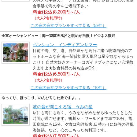
の見える半露天」「アロエ風呂」も◎ 夕食は安心の個室
食事処で海の幸をご堪能下さい
料金(税込)8,200円～/人
（大人2名利用時）
この宿の宿泊プランをすべて見る（52件）
全室オーシャンビュー！海一望露天風呂と眺めが自慢！ビジネス歓迎
ペンション インディアンサマー
目前の海、空、港、自然豊かな高台に建つ眺望自慢のア
ットホームな宿 海一望貸切露天風呂は星空観ながらほっ
こり！ 自然大好きオーナーはガイドブックにない穴場教
えますよ★飲食料品の持ち込みOK！
料金(税込)6,500円～/人
（大人2名利用時）
この宿の宿泊プランをすべて見る（10件）
ゆっくり、ほっこり、のんびりした旅ですよ。。
波の音が聞こえる宿 うみの星
駅にも海にも近く、うみをながめながらゆったりとした
時間が過ごせます。鴨川シ－ワールドまで車で10分、亀
田病院にも15分、夕食は和洋折衷.日替わりに好評の洋風
海鮮鍋、など、心のこもったお料理です。
料金(税込)7,900円～/人