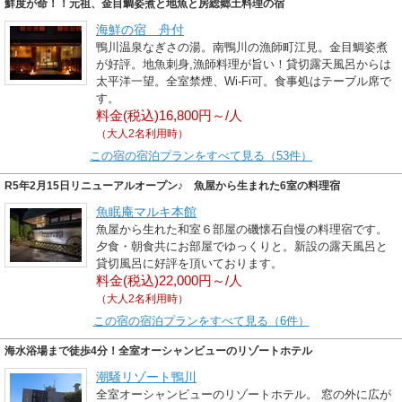
鮮度が命！！元祖、金目鯛姿煮と地魚と房総郷土料理の宿
海鮮の宿 舟付
鴨川温泉なぎさの湯。南鴨川の漁師町江見。金目鯛姿煮
が好評。地魚刺身,漁師料理が旨い！貸切露天風呂からは
太平洋一望。全室禁煙、Wi-Fi可。食事処はテーブル席で
す。
料金(税込)16,800円～/人
（大人2名利用時）
この宿の宿泊プランをすべて見る（53件）
R5年2月15日リニューアルオープン♪ 魚屋から生まれた6室の料理宿
魚眠庵マルキ本館
魚屋から生れた和室６部屋の磯懐石自慢の料理宿です。
夕食・朝食共にお部屋でゆっくりと。新設の露天風呂と
貸切風呂に好評を頂いております。
料金(税込)22,000円～/人
（大人2名利用時）
この宿の宿泊プランをすべて見る（6件）
海水浴場まで徒歩4分！全室オーシャンビューのリゾートホテル
潮騒リゾート鴨川
全室オーシャンビューのリゾートホテル。 窓の外に広が