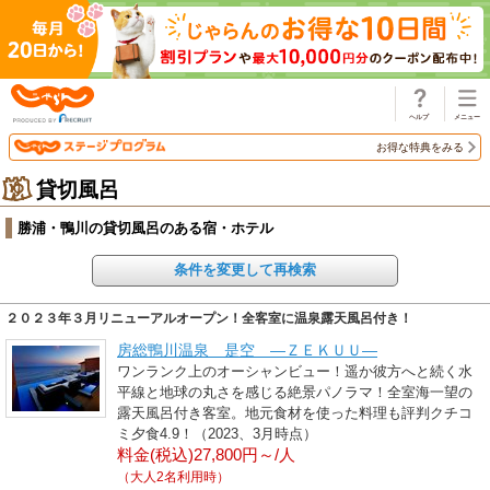
じゃらん
お得な特典をみる
貸切風呂
勝浦・鴨川の貸切風呂のある宿・ホテル
条件を変更して再検索
２０２３年３月リニューアルオープン！全客室に温泉露天風呂付き！
房総鴨川温泉 是空 ―ＺＥＫＵＵ―
ワンランク上のオーシャンビュー！遥か彼方へと続く水
平線と地球の丸さを感じる絶景パノラマ！全室海一望の
露天風呂付き客室。地元食材を使った料理も評判クチコ
ミ夕食4.9！（2023、3月時点）
料金(税込)27,800円～/人
（大人2名利用時）