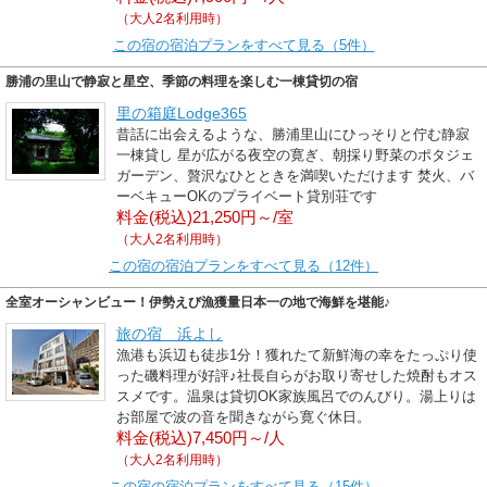
（大人2名利用時）
この宿の宿泊プランをすべて見る（5件）
勝浦の里山で静寂と星空、季節の料理を楽しむ一棟貸切の宿
里の箱庭Lodge365
昔話に出会えるような、勝浦里山にひっそりと佇む静寂
一棟貸し 星が広がる夜空の寛ぎ、朝採り野菜のポタジェ
ガーデン、贅沢なひとときを満喫いただけます 焚火、バ
ーベキューOKのプライベート貸別荘です
料金(税込)21,250円～/室
（大人2名利用時）
この宿の宿泊プランをすべて見る（12件）
全室オーシャンビュー！伊勢えび漁獲量日本一の地で海鮮を堪能♪
旅の宿 浜よし
漁港も浜辺も徒歩1分！獲れたて新鮮海の幸をたっぷり使
った磯料理が好評♪社長自らがお取り寄せした焼酎もオス
スメです。温泉は貸切OK家族風呂でのんびり。湯上りは
お部屋で波の音を聞きながら寛ぐ休日。
料金(税込)7,450円～/人
（大人2名利用時）
この宿の宿泊プランをすべて見る（15件）