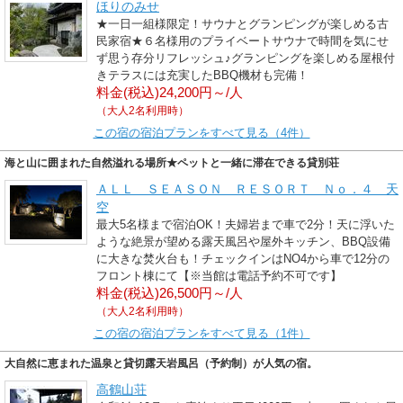
ほりのみせ
★一日一組様限定！サウナとグランピングが楽しめる古
民家宿★６名様用のプライベートサウナで時間を気にせ
ず思う存分リフレッシュ♪グランピングを楽しめる屋根付
きテラスには充実したBBQ機材も完備！
料金(税込)24,200円～/人
（大人2名利用時）
この宿の宿泊プランをすべて見る（4件）
海と山に囲まれた自然溢れる場所★ペットと一緒に滞在できる貸別荘
ＡＬＬ ＳＥＡＳＯＮ ＲＥＳＯＲＴ Ｎｏ．４ 天
空
最大5名様まで宿泊OK！夫婦岩まで車で2分！天に浮いた
ような絶景が望める露天風呂や屋外キッチン、BBQ設備
に大きな焚火台も！チェックインはNO4から車で12分の
フロント棟にて【※当館は電話予約不可です】
料金(税込)26,500円～/人
（大人2名利用時）
この宿の宿泊プランをすべて見る（1件）
大自然に恵まれた温泉と貸切露天岩風呂（予約制）が人気の宿。
高鶴山荘