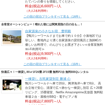
たてパンの香りを堪能してください。
料金(税込)6,600円～/人
（大人2名利用時）
この宿の宿泊プランをすべて見る（14件）
全客室オーシャンビュー！晴れた朝には関東屈指の日の出も…！
自家源泉の小さなお宿 豊明殿
【鴨川シーワールドまでお車で約１０分】小湊地区では
珍しい、敷地内より湧く自家源泉の貸切風呂と漁師町の
優しいお料理で、のんびりとお寛ぎ下さい♪≪全客室無料
Ｗi-Fi利用可≫
料金(税込)9,900円～/人
（大人2名利用時）
この宿の宿泊プランをすべて見る（16件）
快適広々！一棟貸し90㎡1F26畳 2F15畳 無料P2台 無料BBQレンタル
一棟貸し 古民家貸別荘 勝浦 心
鴨川シーワールドへ車で20分。興津海岸へ車で8分。 高
台立地で安心。清潔で広々静かな一棟貸し別荘 広々26畳
リビング、15畳寝室、Netflix Amazonprime見放題 無料駐
車場２台・屋根付BBQ・電子ピアノ有
料金(税込)7,800円～/人