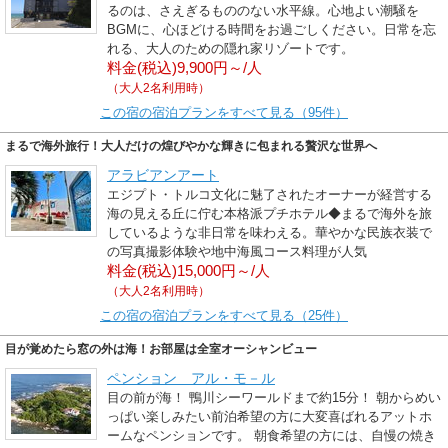
るのは、さえぎるもののない水平線。心地よい潮騒を
BGMに、心ほどける時間をお過ごしください。日常を忘
れる、大人のための隠れ家リゾートです。
料金(税込)9,900円～/人
（大人2名利用時）
この宿の宿泊プランをすべて見る（95件）
まるで海外旅行！大人だけの煌びやかな輝きに包まれる贅沢な世界へ
アラビアンアート
エジプト・トルコ文化に魅了されたオーナーが経営する
海の見える丘に佇む本格派プチホテル◆まるで海外を旅
しているような非日常を味わえる。華やかな民族衣装で
の写真撮影体験や地中海風コース料理が人気
料金(税込)15,000円～/人
（大人2名利用時）
この宿の宿泊プランをすべて見る（25件）
目が覚めたら窓の外は海！お部屋は全室オーシャンビュー
ペンション アル・モ－ル
目の前が海！ 鴨川シーワールドまで約15分！ 朝からめい
っぱい楽しみたい前泊希望の方に大変喜ばれるアットホ
ームなペンションです。 朝食希望の方には、自慢の焼き