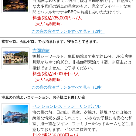
当施設は10名までご宿泊可能な古民家宿です。 自然豊か
な大多喜町の満点の星空のもと、完全プライベートな空
間でバレルサウナやBBQをお楽しみいただけます。
料金(税込)35,000円～/人
（大人2名利用時）
この宿の宿泊プランをすべて見る（2件）
接客ゼロ。会話ゼロ。でも泊まれます。寝ることできます。
吉岡旅館
鴨川シーワールド、亀田病院まで車で約15分。JR安房鴨
川駅から車で約10分。非接触型素泊まり宿。※店主とは
接触できません。ご了承ください。
料金(税込)4,000円～/人
（大人2名利用時）
この宿の宿泊プランをすべて見る（1件）
潮風の心地よいロケーション、お子様にも優しい宿
ペンションレストラン サンポアル
海の目の前、日の出、星空、夕焼け、朝焼けなど自然の
綺麗な情景を感じられます。 小さなお子様にも安心な和
室、海一望なツイン、ファミリー4ベッドルームなどご用
意しております。ビジネス歓迎です。
料金(税込)6,000円～/人