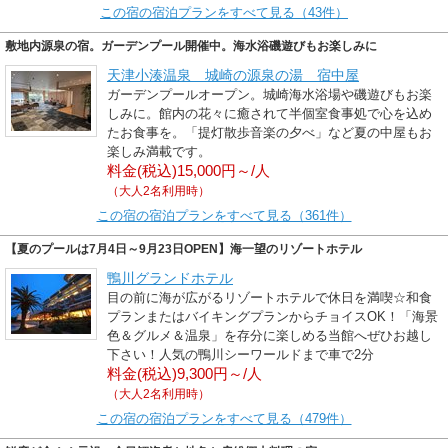
この宿の宿泊プランをすべて見る（43件）
敷地内源泉の宿。ガーデンプール開催中。海水浴磯遊びもお楽しみに
天津小湊温泉 城崎の源泉の湯 宿中屋
ガーデンプールオープン。城崎海水浴場や磯遊びもお楽
しみに。館内の花々に癒されて半個室食事処で心を込め
たお食事を。「提灯散歩音楽の夕べ」など夏の中屋もお
楽しみ満載です。
料金(税込)15,000円～/人
（大人2名利用時）
この宿の宿泊プランをすべて見る（361件）
【夏のプールは7月4日～9月23日OPEN】海一望のリゾートホテル
鴨川グランドホテル
目の前に海が広がるリゾートホテルで休日を満喫☆和食
プランまたはバイキングプランからチョイスOK！「海景
色＆グルメ＆温泉」を存分に楽しめる当館へぜひお越し
下さい！人気の鴨川シーワールドまで車で2分
料金(税込)9,300円～/人
（大人2名利用時）
この宿の宿泊プランをすべて見る（479件）