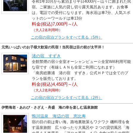
令和1年10月から素泊まり平日4000円～山々に囲まれた民
宿。ご家族に人気の貸し切り露天風呂あります。お食事
は、電話での受付になります。海水浴は車7分、人気スポ
ットのシーワールドは車13分
料金(税込)7,000円～/人
（大人2名利用時）
この宿の宿泊プランをすべて見る（5件）
元気いっぱいのお子様大歓迎の民宿！当民宿は目の前が太平洋！
渚の宿 すずき
全館禁煙の宿☆全室オーシャンビュー☆全室Wifi利用可能
な宿です（有線ＬＡＮも全室ご利用になれます）
「南房総勝浦 渚の宿 すずき」公式ＨＰでは全てのプ
ランを販売しております。
料金(税込)4,450円～/人
（大人2名利用時）
この宿の宿泊プランをすべて見る（2件）
伊勢海老・あわび・さざえ・舟盛 海の幸を楽しむ温泉旅館
鴨川温泉 海辺の宿 恵比寿
宿の目の前は青い海。路地裏散策もワクワク 磯料理を食
す温泉旅館 広々ゆったり大風呂や ２つの貸切風呂「海