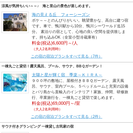
涼風が気持ちいい～～♪ 海と里山の景色が楽しめます。
海の見える丘 フォーシーズン
ボケ～～とのんびりがいい。眺望豊かな、高台に建つ宿
です。車で、鴨川駅から10分、鴨川シーワールド迄15
分。 素泊りの宿として、心地の良い空間を提供致しま
す。持ち込みOK（全室小型冷蔵庫有）
料金(税込)6,600円～/人
（大人2名利用時）
この宿の宿泊プランをすべて見る（7件）
一棟丸ごと貸切！露天風呂、プール、サウナ、BBＱガーデン！
太陽と星が輝く宿 季楽～ＫＩＲＡ～
９００坪の敷地に、屋根付きＢＢＱガーデン、露天風
呂、サウナ、室内プール、５ベッドルームと充実の設備
とバリ島から直輸入のインテリア！家族、仲間、研修旅
行、卒業旅行を、一棟丸ごと貸切で楽しめます。
料金(税込)69,000円～/室
（大人2名利用時）
この宿の宿泊プランをすべて見る（2件）
サウナ付きグランピング 一棟貸し古民家の宿