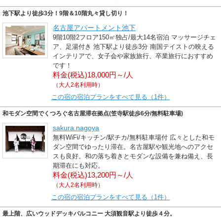
池下駅より徒歩3分！9階＆10階丸々貸し切り！
名古屋アパートメント池下
9階10階2フロア150㎡独占/最大14名宿泊 マッサージチェ
ア、足湯付き 池下駅より徒歩3分 南国テイストの映える
インテリアで、女子会や家族旅行、卒業旅行におすすめ
です！
料金(税込)18,000円～/人
（大人2名利用時）
この宿の宿泊プランをすべて見る（1件）
和モダン空間でくつろぐ名古屋滞在拠点(笠寺駅徒歩6分/無料駐車場)
sakura.nagoya
無料WiFi/キッチン/駅チカ/無料駐車場付 広々とした和モ
ダン空間でゆったり滞在。名古屋駅や観光地へのアクセ
スも良好。和の落ち着きとモダンな設備を兼ね備え、長
期滞在にも対応。
料金(税込)13,200円～/人
（大人2名利用時）
この宿の宿泊プランをすべて見る（1件）
最上階、広いウッドデッキバルコニー 大須観音駅より徒歩４分。