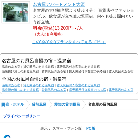
名古屋アパートメント大須
名古屋の大須観音駅より徒歩４分！ 百貨店やファッショ
ンビル、飲食店が立ち並ぶ繁華街、栄へも徒歩圏内とい
う好立地。
料金(税込)13,200円～/人
（大人2名利用時）
この宿の宿泊プランをすべて見る（1件）
名古屋のお風呂自慢の宿・温泉宿
温泉のある宿 |
貸切風呂のある温泉宿 |
露天風呂付き客室のある温泉宿 |
温泉掛け流しのある温泉宿 |
貸切風呂のある宿 |
露天風呂付き客室のある宿 |
露天風呂のある宿
全国のお風呂自慢の宿・温泉宿
温泉のある宿
|
貸切風呂のある温泉宿
|
露天風呂付き客室のある温泉宿
|
温泉掛け流しのある温泉宿
|
貸切風呂のある宿
|
露天風呂付き客室のある宿
|
露天風呂のある宿
宿・ホテル
貸切風呂
愛知の貸切風呂
名古屋の貸切風呂
プライバシーポリシー
表示：
スマートフォン版
PC版
(C) Recruit Co., Ltd.