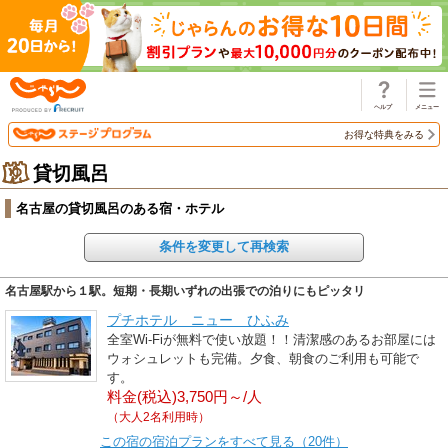
じゃらん
お得な特典をみる
貸切風呂
名古屋の貸切風呂のある宿・ホテル
条件を変更して再検索
名古屋駅から１駅。短期・長期いずれの出張での泊りにもピッタリ
プチホテル ニュー ひふみ
全室Wi-Fiが無料で使い放題！！清潔感のあるお部屋には
ウォシュレットも完備。夕食、朝食のご利用も可能で
す。
料金(税込)3,750円～/人
（大人2名利用時）
この宿の宿泊プランをすべて見る（20件）