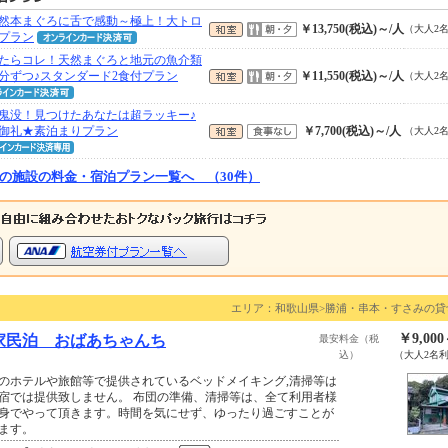
然本まぐろに舌で感動～極上！大トロ
￥13,750(税込)～/人
（大人2
プラン
たらコレ！天然まぐろと地元の魚介類
分ずつ♪スタンダード2食付プラン
￥11,550(税込)～/人
（大人2
鬼没！見つけたあなたは超ラッキー♪
御礼★素泊まりプラン
￥7,700(税込)～/人
（大人2
の施設の料金・宿泊プラン一覧へ （30件）
エリア：和歌山県>勝浦・串本・すさみの貸
￥9,00
家民泊 おばあちゃんち
最安料金（税
込）
（大人2名
のホテルや旅館等で提供されているベッドメイキング,清掃等は
宿では提供致しません。 布団の準備、清掃等は、全て利用者様
身でやって頂きます。時間を気にせず、ゆったり過ごすことが
ます。