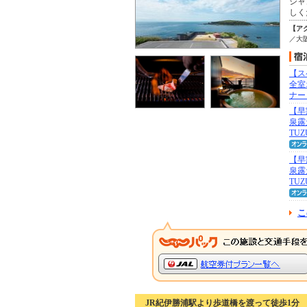
シャ
しく
【ア
／大
【ス
全室
ナー
【早
泉露
TU
【早
泉露
TUZ
こ
JR紀伊勝浦駅より歩道橋を渡って徒歩1分 3