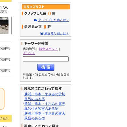
0～/人
利用時）
0
クリップした宿とは？
0
最近見た宿とは？
名利用時）
宿泊施設
｜
観光スポット
｜
イベント
名利用時）
名利用時）
※温泉・貸切風呂でない宿も含ま
れます。
勝浦・串本・すさみの貸切
風呂のある宿
勝浦・串本・すさみの露天
風呂付き客室のある宿
勝浦・串本・すさみの露天
風呂のある宿
切風呂