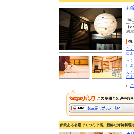
お
JR
【ア
浦駅
らく
口よ
らく
口よ
らく
口よ
こ
伝統ある名湯でくつろぐ宿。新鮮な海鮮料理