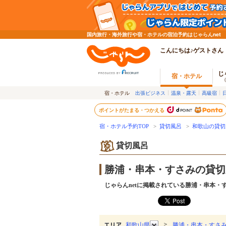
国内旅行・海外旅行や宿・ホテルの宿泊予約はじゃらんnet
こんにちは♪ゲストさん
じ
宿・ホテル
宿・ホテル
出張ビジネス
温泉・露天
高級宿
ポイントがたまる・つかえる
宿・ホテル予約TOP
>
貸切風呂
>
和歌山の貸切
貸切風呂
勝浦・串本・すさみの貸切
じゃらんnetに掲載されている勝浦・串本
＞
和歌山県
勝浦・串本・すさ