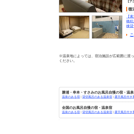
【ア
【素
橋杭
棟貸
こ
※温泉地によっては、宿泊施設が広範囲に渡
ください。
勝浦・串本・すさみのお風呂自慢の宿・温泉
温泉のある宿
|
貸切風呂のある温泉宿
|
露天風呂付き
全国のお風呂自慢の宿・温泉宿
温泉のある宿
|
貸切風呂のある温泉宿
|
露天風呂付き