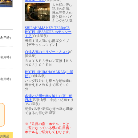
大自然に佇む
秘境の名湯。
日本三美人の
湯と郷土バイ
キングが人気
SHIRAHAMA KEY TERRACE
HOTEL SEAMORE ホテルシー
モア
(白浜温泉)
名利用時）
当館１番人気のお部屋タイプ
【デラックスツイン】
白浜古賀の井リゾート＆スパ
(白
浜温泉)
名利用時）
ＢＡＹＳＰＡサロン寛雅【ＫＡ
ＮＧＡ】ＯＰＥＮ
HOTEL SHIRAHAMAKAN(白浜
館)
(白浜温泉)
名利用時）
パンダ以外にも様々な動物達に
出会えるＡＷＳまで車で１０
分！
名湯と紀州の幸を愉しむ宿 朝
日楼
(和歌山県 中紀・紀南エリ
アの温泉)
絶景♪温泉♪新鮮な海の幸も堪能
できるお得な料理宿！
※「注目の宿・ホテル」とは、
ご覧になっている県の注目宿・
ホテルをご紹介しております。
切風呂