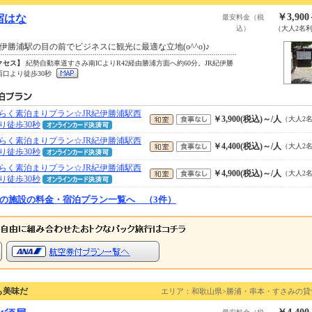
￥3,90
宿はな
最安料金（税
込）
（大人2名
紀伊勝浦駅の目の前でビジネスに観光に最適な立地(o^^o)♪
クセス】
紀勢自動車道すさみ南ICよりR42経由勝浦方面へ約60分。JR紀伊勝
西口より徒歩30秒
らく素泊まりプラン☆JR紀伊勝浦駅西
￥3,900(税込)～/人
（大人2
り徒歩30秒
らく素泊まりプラン☆JR紀伊勝浦駅西
￥4,400(税込)～/人
（大人2
り徒歩30秒
らく素泊まりプラン☆JR紀伊勝浦駅西
￥4,900(税込)～/人
（大人2
り徒歩30秒
の施設の料金・宿泊プラン一覧へ （3件）
も美味だ
エリア：和歌山県>勝浦・串本・すさみの貸