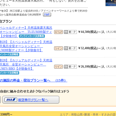
ンビュー＆天然温泉露天風呂付。「何もしない」贅沢をお過ご
ださい。
クセス】
JR江住駅より徒歩約10分／アドベンチャーワールドより車で約30分
阪から阪和自動車道経由で約2時間半
ペシャルディナー】天然温泉露天風呂
オーシャンビュー TUZUMI特製ディ
￥44,500(税込)～/人
（大人2
【夕朝食付】
割28】【スペシャルディナー】天然温
天風呂全室オーシャンビュー
￥32,400(税込)～/人
（大人2
ZUMI特製ディナー【夕朝食付】
割28】【カジュアルディナー】天然温
天風呂 全室オーシャンビュー
￥26,100(税込)～/人
（大人2
UMI'S BBQ【夕朝食付】
の施設の料金・宿泊プラン一覧へ （15件）
300円～
エリア：和歌山県>勝浦・串本・すさみの貸