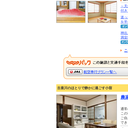
～天
付き
迷っ
を半
神出
満室
こ
古座川のほとりで静かに過ごす小宿
農
通常
この
ご自
でき