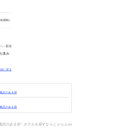
名利用時）
へ
|
最後
お進み
先頭に戻る
風呂のある宿
風呂のある宿
風呂のある宿・ホテルを探すならじゃらんnet