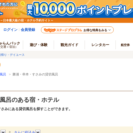
 ～日本最大級の宿・ホテル予約サイト～
ログイン
会員登録
お得な特典をみる
ゃらんパック
遊び・体験
観光ガイド
レンタカー
航空券
（交通＋宿泊）
日帰り・デイユース
風呂
> 勝浦・串本・すさみの貸切風呂
風呂のある宿・ホテル
・すさみにある貸切風呂を探すことができます。
＞
み
さらに絞込み