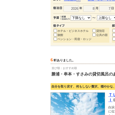
ホテル・ビジネスホテル
貸別荘
旅館
公共の宿
ペンション・民宿・ロッジ
6
軒ありました。
並び順：おすすめ順
勝浦・串本・すさみの貸切風呂の
自分を取り戻す、何もしない贅沢、穏やかな
Ｔ
Ｉ
白浜
に位