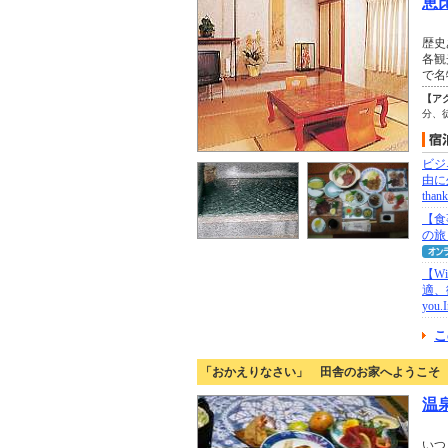
恵
歴史
各観
で名
【ア
分、
ビジ
由に
thank
【食
の旅（N
【W
適、
you.
こ
「おかえりなさい」 田舎のお家へようこそ
温
いつ