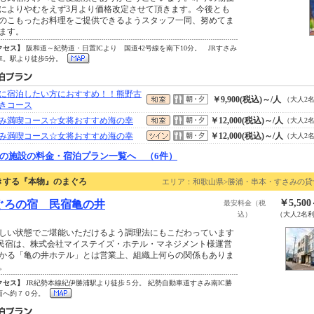
によりやむをえず3月より価格改定させて頂きます。今後とも
のこもったお料理をご提供できるようスタッフ一同、努めてま
ます。
クセス】
阪和道～紀勢道・日置ICより 国道42号線を南下10分。 JRすさみ
車。駅より徒歩5分。
に宿泊したい方におすすめ！！熊野古
￥9,900(税込)～/人
（大人2
きコース
み満喫コース☆女将おすすめ海の幸
￥12,000(税込)～/人
（大人2
み満喫コース☆女将おすすめ海の幸
￥12,000(税込)～/人
（大人2
の施設の料金・宿泊プラン一覧へ （6件）
きする『本物』のまぐろ
エリア：和歌山県>勝浦・串本・すさみの貸
￥5,50
ぐろの宿 民宿亀の井
最安料金（税
込）
（大人2名
しい状態でご堪能いただけるよう調理法にもこだわっています
当民宿は、株式会社マイステイズ・ホテル・マネジメント様運営
かる「亀の井ホテル」とは営業上、組織上何らの関係もありま
。
クセス】
JR紀勢本線紀伊勝浦駅より徒歩５分。 紀勢自動車道すさみ南IC勝
面へ約７０分。