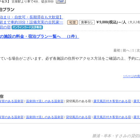
クセス】
古座駅より車で4分、徒歩30分
泊まり・自炊可・長期滞在も大歓迎】
岩まで車約10分！設備充実の古民家一
￥9,000(税込)～/人
（大人2
切の宿
の施設の料金・宿泊プラン一覧へ （1件）
最初
|
前へ
|
1
|
次
っている場合がございます。必ず各施設の住所やアクセス方法をご確認の上、予約に
↑ページの
宿
客室のある温泉宿
|
温泉掛け流しのある温泉宿
| 貸切風呂のある宿 |
露天風呂付き客室のある宿
|
露天
客室のある温泉宿
|
温泉掛け流しのある温泉宿
|
貸切風呂のある宿
|
露天風呂付き客室のある宿
|
露天
勝浦・串本・すさみの貸切