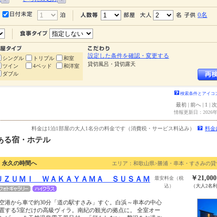
0名
設定した条件を確認・変更する
シングル
トリプル
和室
貸切風呂・貸切露天
ツイン
4ベッド
和洋室
ダブル
検索条件とアイコ
最初
|
前へ
|
1
|
次
情報更新日：2026年
料金は1泊1部屋の大人1名分の料金です（消費税・サービス料込み）
料金
ある宿・ホテル
、永久の時間へ
エリア：和歌山県>勝浦・串本・すさみの貸
￥21,00
ＵＺＵＭＩ ＷＡＫＡＹＡＭＡ ＳＵＳＡＭ
最安料金（税
込）
（大人2名
空港から車で約30分「道の駅すさみ」すぐ。白浜～串本の中心
置する5室だけの高級ヴィラ。南紀の観光の拠点に。 全室オー