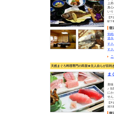
上昇
真心
いり
【ア
駅下
気軽
道歩
すさ
すさ
こ
天然まぐろ料理専門の民宿★主人自らが目利
ま
美味
♪ 
にか
せん
【ア
浦方