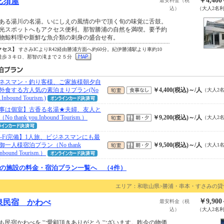
￥4,40
比須屋
最安料金（税
込）
（大人2名
ある湯川の名湯。いにしえの風情の中で頂く旬の味覚に舌鼓。
光スポットへもアクセス便利。那智勝浦の自然を満喫。要予約
物鯨料理や新鮮な魚介類の刺身の盛合せ有。
クセス】
すさみICよりR42経由勝浦方面へ約60分。紀伊勝浦駅より車約10
徒歩３キロ、那智の滝まで２５分
ネスマン・釣り客様、ご家族様朝夕自
外食する方人気の素泊まりプラン(No
￥4,400(税込)～/人
（大人2
.Inbound Tourism.)
事は個室】古香る名湯★夫婦、友人と
o thank you.Inbound Tourism.）
￥9,200(税込)～/人
（大人2
i-Fi完備】1人旅、ビジネスマンにも最
御一人様宿泊プラン（No thank
￥9,500(税込)～/人
（大人1
Inbound Tourism.）
の施設の料金・宿泊プラン一覧へ （4件）
エリア：和歌山県>勝浦・串本・すさみの貸
￥9,90
泉民宿 かわべ
最安料金（税
込）
（大人2名
も民宿かわべをご愛顧頂きありがとうございます。昨今の物価