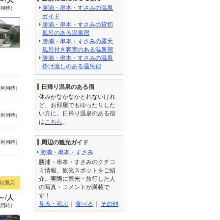
0～/人
勝浦・串本・すさみの温泉
利用時）
ガイド
勝浦・串本・すさみの貸切
風呂のある温泉宿
勝浦・串本・すさみの露天
風呂付き客室のある温泉宿
勝浦・串本・すさみの温泉
掛け流しのある温泉宿
日帰り温泉のある宿
名利用時）
休みがなかなかとれないけれ
ど、お部屋でもゆったりした
い方に。日帰り温泉のある宿
名利用時）
は
こちら
。
周辺の観光ガイド
名利用時）
勝浦・串本・すさみ
勝浦・串本・すさみのクチコ
ミ情報、観光スポットをご紹
介。実際に観光・旅行した人
切風呂
の写真・コメントが満載で
す！
0～/人
見る・遊ぶ
｜
食べる
｜
その他
利用時）