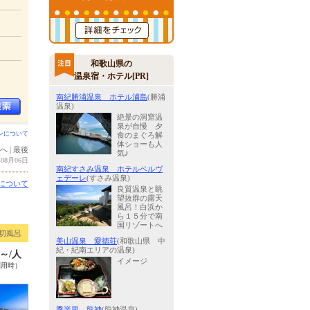
和歌山県の
温泉宿・ホテル[PR]
南紀勝浦温泉 ホテル浦島
(勝浦
温泉)
絶景の洞窟温
泉が自慢 夕
ンについて
食のまぐろ解
体ショーも人
へ
|
最後
気♪
08月06日
南紀すさみ温泉 ホテルベルヴ
ェデーレ
(すさみ温泉)
について
良質温泉と眺
望抜群の露天
風呂！白浜か
ら１５分で南
国リゾートへ
切風呂
美山温泉 愛徳荘
(和歌山県 中
紀・紀南エリアの温泉)
0～/人
イメージ
利用時）
季楽里 龍神
(龍神温泉)