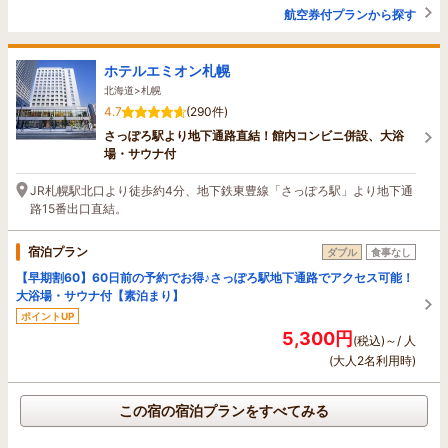
航空券付プランから探す
ホテルエミオン札幌
北海道>札幌
4.7
(290件)
さっぽろ駅より地下通路直結！館内コンビニ併設、大浴
場・サウナ付
JR札幌駅北口より徒歩約4分、地下鉄東豊線「さっぽろ駅」より地下通
路15番出口直結。
宿泊プラン
ダブル
食事なし
【早期割60】60日前の予約でお得♪さっぽろ駅地下通路でアクセス可能！
大浴場・サウナ付【素泊まり】
ポイントUP
5,300円
(税込)～/ 人
(大人2名利用時)
この宿の宿泊プランをすべてみる