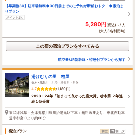
【早期割30】駐車場無料◆30日前までのご予約が断然おトク！◆素泊ま
りプラン
ポイント2%
5,280円
(税込)～/ 人
(大人3名利用時)
この宿の宿泊プランをすべてみる
航空券/JR新幹線・特急付プランから探す
湯けむりの里 柏屋
栃木>鬼怒川・川治・湯西川・川俣
4.7
(1,180件)
2023・24年「泊まって良かった宿大賞」栃木県 ２年連
続１位受賞
東武線浅草・会津鬼怒川線川治湯元駅下車：無料送迎あり、東北自動車
道宇都宮ICより約60分
宿泊プラン
和室
朝・夕