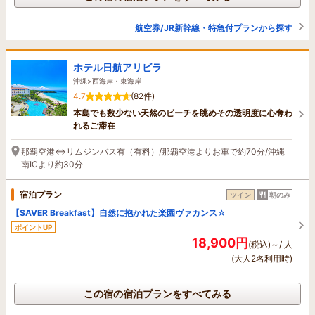
航空券/JR新幹線・特急付プランから探す
ホテル日航アリビラ
沖縄>西海岸・東海岸
4.7
(82件)
本島でも数少ない天然のビーチを眺めその透明度に心奪わ
れるご滞在
那覇空港⇔リムジンバス有（有料）/那覇空港よりお車で約70分/沖縄
南ICより約30分
宿泊プラン
ツイン
朝のみ
【SAVER Breakfast】自然に抱かれた楽園ヴァカンス☆
ポイントUP
18,900円
(税込)～/ 人
(大人2名利用時)
この宿の宿泊プランをすべてみる