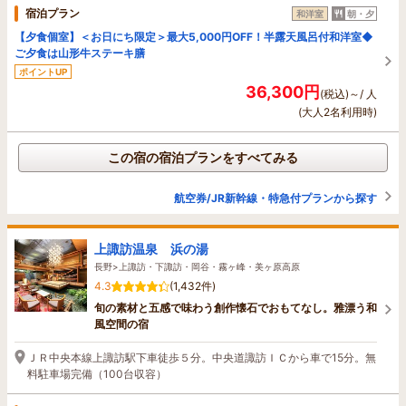
宿泊プラン
和洋室
朝・夕
【夕食個室】＜お日にち限定＞最大5,000円OFF！半露天風呂付和洋室◆
ご夕食は山形牛ステーキ膳
ポイントUP
36,300円
(税込)～/ 人
(大人2名利用時)
この宿の宿泊プランをすべてみる
航空券/JR新幹線・特急付プランから探す
上諏訪温泉 浜の湯
長野>上諏訪・下諏訪・岡谷・霧ヶ峰・美ヶ原高原
4.3
(1,432件)
旬の素材と五感で味わう創作懐石でおもてなし。雅漂う和
風空間の宿
ＪＲ中央本線上諏訪駅下車徒歩５分。中央道諏訪ＩＣから車で15分。無
料駐車場完備（100台収容）