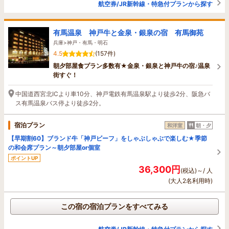
航空券/JR新幹線・特急付プランから探す
有馬温泉 神戸牛と金泉・銀泉の宿 有馬御苑
兵庫>神戸・有馬・明石
4.5
(157件)
朝夕部屋食プラン多数有★金泉・銀泉と神戸牛の宿♪温泉
街すぐ！
中国道西宮北ICより車10分、神戸電鉄有馬温泉駅より徒歩2分、阪急バ
ス有馬温泉バス停より徒歩2分。
宿泊プラン
和洋室
朝・夕
【早期割60】ブランド牛「神戸ビーフ」をしゃぶしゃぶで楽しむ★季節
の和会席プラン～朝夕部屋or個室
ポイントUP
36,300円
(税込)～/ 人
(大人2名利用時)
この宿の宿泊プランをすべてみる