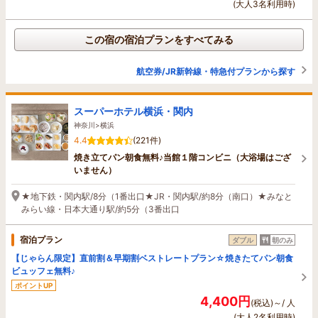
(大人3名利用時)
この宿の宿泊プランをすべてみる
航空券/JR新幹線・特急付プランから探す
スーパーホテル横浜・関内
神奈川>横浜
4.4
(221件)
焼き立てパン朝食無料♪当館１階コンビニ（大浴場はござ
いません）
★地下鉄・関内駅/8分（1番出口★JR・関内駅/約8分（南口）★みなと
みらい線・日本大通り駅/約5分（3番出口
宿泊プラン
ダブル
朝のみ
【じゃらん限定】直前割＆早期割ベストレートプラン☆焼きたてパン朝食
ビュッフェ無料♪
ポイントUP
4,400円
(税込)～/ 人
(大人2名利用時)