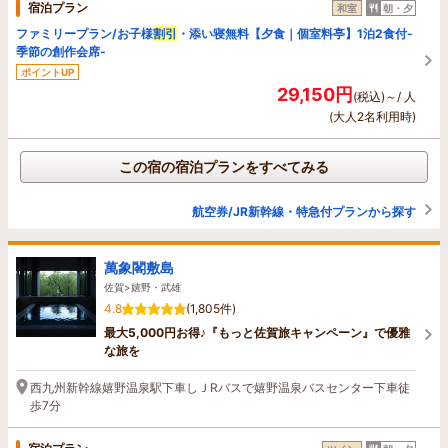
宿泊プラン
和室
朝・夕
ファミリープラン/お子様
割引
・添い寝無料【夕食｜個室料亭】1泊2食付-
季節の創作会席-
ポイントUP
29,150円
(税込)～/ 人
(大人2名利用時)
この宿の宿泊プランをすべてみる
航空券/JR新幹線・特急付プランから探す
萬象閣敷島
佐賀>嬉野・武雄
4.8
(1,805件)
最大5,000円お得♪『もっと佐賀旅キャンペーン』で優雅
な旅を
西九州新幹線嬉野温泉駅下車しＪRバスで嬉野温泉バスセンター下車徒
歩7分