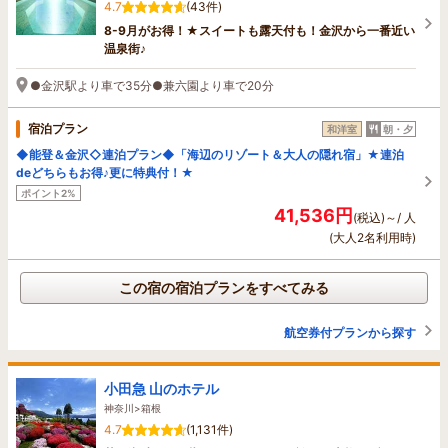
4.7
(43件)
8-9月がお得！★スイートも露天付も！金沢から一番近い
温泉街♪
●金沢駅より車で35分●兼六園より車で20分
宿泊プラン
和洋室
朝・夕
◆能登＆金沢◇連泊プラン◆「海辺のリゾート＆大人の隠れ宿」★連泊
deどちらもお得♪更に特典付！★
ポイント2%
41,536円
(税込)～/ 人
(大人2名利用時)
この宿の宿泊プランをすべてみる
航空券付プランから探す
小田急 山のホテル
神奈川>箱根
4.7
(1,131件)