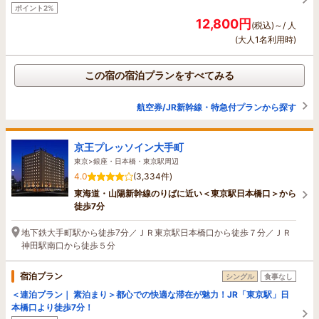
ポイント2%
12,800円
(税込)～/ 人
(大人1名利用時)
この宿の宿泊プランをすべてみる
航空券/JR新幹線・特急付プランから探す
京王プレッソイン大手町
東京>銀座・日本橋・東京駅周辺
4.0
(3,334件)
東海道・山陽新幹線のりばに近い＜東京駅日本橋口＞から
徒歩7分
地下鉄大手町駅から徒歩7分／ＪＲ東京駅日本橋口から徒歩７分／ＪＲ
神田駅南口から徒歩５分
宿泊プラン
シングル
食事なし
＜連泊プラン｜ 素泊まり＞都心での快適な滞在が魅力！JR「東京駅」日
本橋口より徒歩7分！