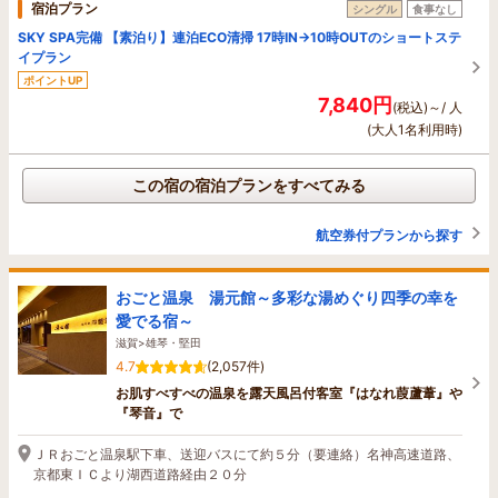
宿泊プラン
シングル
食事なし
SKY SPA完備 【素泊り】連泊ECO清掃 17時IN→10時OUTのショートステ
イプラン
ポイントUP
7,840円
(税込)～/ 人
(大人1名利用時)
この宿の宿泊プランをすべてみる
航空券付プランから探す
おごと温泉 湯元館～多彩な湯めぐり四季の幸を
愛でる宿～
滋賀>雄琴・堅田
4.7
(2,057件)
お肌すべすべの温泉を露天風呂付客室『はなれ葭蘆葦』や
『琴音』で
ＪＲおごと温泉駅下車、送迎バスにて約５分（要連絡）名神高速道路、
京都東ＩＣより湖西道路経由２０分