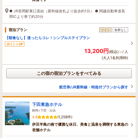
● JR長岡駅東口直結（新幹線改札より徒歩約1分） ● 関越自動車道長
岡ICより車で約20分
宿泊プラン
ツイン
食事なし
【朝食なし】迷ったらコレ！シンプルステイプラン
ポイントUP
13,200円
(税込)～/ 人
(大人1名利用時)
この宿の宿泊プランをすべてみる
航空券/JR新幹線・特急付プランから探す
下田東急ホテル
静岡>下田・白浜
4.8
(1,258件)
伊豆半島の南で優雅な休日、美食と温泉を満喫する東急の
老舗ホテル