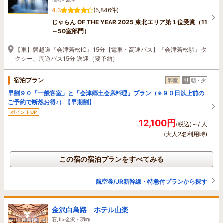
4.3
(5,846件)
じゃらん OF THE YEAR 2025 東北エリア第１位受賞（11
～50室部門）
【車】磐越道『会津若松IC』15分【電車・高速バス】『会津若松駅』タ
クシー、周遊バス15分 送迎（要予約）
宿泊プラン
和室
朝・夕
早割９０「一般客室」と「会津郷土会席料理」プラン（※９０日以上前の
ご予約で断然お得♪）【早期割】
ポイントUP
12,100円
(税込)～/ 人
(大人2名利用時)
この宿の宿泊プランをすべてみる
航空券/JR新幹線・特急付プランから探す
金沢白鳥路 ホテル山楽
石川>金沢・羽咋