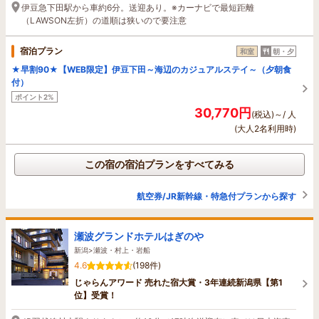
伊豆急下田駅から車約6分。送迎あり。※カーナビで最短距離
（LAWSON左折）の道順は狭いので要注意
宿泊プラン
和室
朝・夕
★早割90★【WEB限定】伊豆下田～海辺のカジュアルステイ～（夕朝食
付）
ポイント2%
30,770円
(税込)～/ 人
(大人2名利用時)
この宿の宿泊プランをすべてみる
航空券/JR新幹線・特急付プランから探す
瀬波グランドホテルはぎのや
新潟>瀬波・村上・岩船
4.6
(198件)
じゃらんアワード 売れた宿大賞・3年連続新潟県【第1
位】受賞！