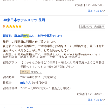
（投稿日：2026/7/20）
詳しくみる
JR東日本ホテルメッツ 長岡
5
女性/50代
夫婦旅行
駅直結、駐車場
割引
あり、利便性最高でした♪
旅行中の移動日に利用させて貰いました。
夜は駅ビル内の居酒屋で、ご当地料理とお酒をゆっくり堪能でき、翌日はお土
産もゆっくり見ることが出来、とても良かったです！
お部屋のお風呂の浴槽も広く、清潔感もあり、リピート確定のホテルです！
項目別評価
部屋 5
風呂 4
朝食 -
夕食 -
接客 3
清潔感 3
宿泊プラン
【じゃらんのお得な10日間】≪朝食なし/5月専用≫ようこそ越後
長岡へ！！いつもより5％OFF宿泊プラン
ツイン
食事なし
宿泊時期
2026年6月宿泊 (夫婦旅行)
投稿者
mieさん
(女性/50代)
宿泊価格帯
7,001～8,000円(大人１名あたり/税込)
（投稿日：2026/6/6）
詳しくみる