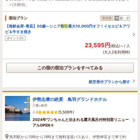
バス60分。
宿泊プラン
和洋室
朝・夕
【海鮮会席-青凪】50歳～シニア
割引
最大10,000円オフ！イセエビ＆アワ
ビ＆牛すき焼き
ポイント2%
23,595円
(税込)～/ 人
(大人2名利用時)
この宿の宿泊プランをすべてみる
航空券付プランから探す
伊勢志摩の絶景 鳥羽グランドホテル
三重>鳥羽
4.6
(5,568件)
2024年ワンちゃんと泊まれる露天風呂付特別室リニュー
アルOPEN☆
鳥羽駅から15時から18時まで無料送迎バスあり。伊勢神宮まで車で約