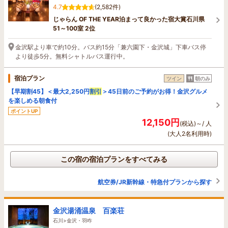
4.7
(2,582件)
じゃらん OF THE YEAR泊まって良かった宿大賞石川県
51～100室 2位
金沢駅より車で約10分。バス約15分「兼六園下・金沢城」下車バス停
より徒歩5分。無料シャトルバス運行中。
宿泊プラン
ツイン
朝のみ
【早期割45】＜最大2,250円
割引
＞45日前のご予約がお得！金沢グルメ
を楽しめる朝食付
ポイントUP
12,150円
(税込)～/ 人
(大人2名利用時)
この宿の宿泊プランをすべてみる
航空券/JR新幹線・特急付プランから探す
金沢湯涌温泉 百楽荘
石川>金沢・羽咋