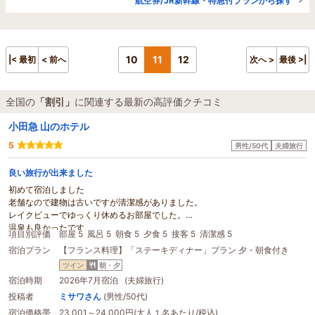
航空券/JR新幹線・特急付プランから探す
10
11
12
|< 最初
< 前へ
次へ >
最後 >|
全国の
「割引」
に関連する最新の高評価クチコミ
小田急 山のホテル
5
男性/50代
夫婦旅行
良い旅行が出来ました
初めて宿泊しました
老舗なので建物は古いですが清潔感がありました。
レイクビューでゆっくり休めるお部屋でした。
温泉も良かったです。
項目別評価
部屋 5
風呂 5
朝食 5
夕食 5
接客 5
清潔感 5
夕食も朝食も美味しかったです。
宿泊プラン
【フランス料理】「ステーキディナー」プラン 夕・朝食付き
レストランのお酒はお値段がそれなりにしましたが、
宿泊代でじゃらんの
割引
を利用出来たのでお得に宿泊出来ました。
ツイン
朝・夕
ありがとございました。
宿泊時期
2026年7月宿泊 (夫婦旅行)
投稿者
ミサワさん
(男性/50代)
宿泊価格帯
23,001～24,000円(大人１名あたり/税込)