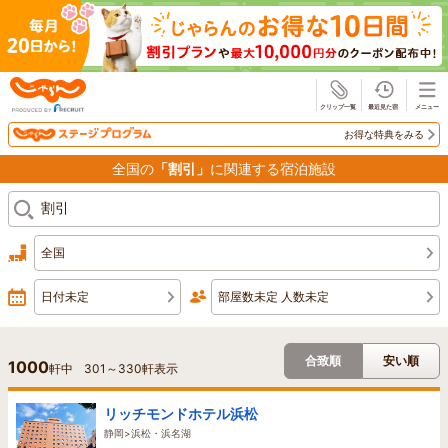
じゃらん
お得な特典をみる
全国の
「割引」
に関連する宿泊施設
全国
日付未定
部屋数未定 人数未定
合致順
安い順
1000
軒中
301
～
330
軒表示
リッチモンドホテル浜松
静岡>浜松・浜名湖