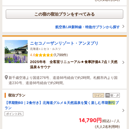
この宿の宿泊プランをすべてみる
航空券/JR新幹線・特急付プランから探す
ニセコノーザンリゾート・アンヌプリ
北海道>ニセコ・ルスツ
4.6
(1,799件)
2025年冬 全客室リニューアル★食事評価4.7点！天然
温泉＆サウナ
新千歳空港より国道276号、道道66号経由で約2時間。札幌市内より国
道230号、道道66号経由で約2時間。
宿泊プラン
ツイン
朝・夕
【早期割60｜2食付き】北海道グルメ＆天然温泉を賢く楽しむ早期
割引
プ
ラン
ポイント2%
14,790円
(税込)～/ 人
(大人2名利用時)