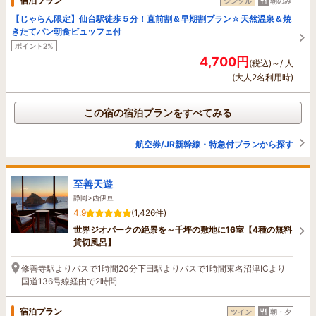
宿泊プラン
シングル
朝のみ
【じゃらん限定】仙台駅徒歩５分！直前割＆早期割プラン☆天然温泉＆焼
きたてパン朝食ビュッフェ付
ポイント2%
4,700円
(税込)～/ 人
(大人2名利用時)
この宿の宿泊プランをすべてみる
航空券/JR新幹線・特急付プランから探す
至善天遊
静岡>西伊豆
4.9
(1,426件)
世界ジオパークの絶景を～千坪の敷地に16室【4種の無料
貸切風呂】
修善寺駅よりバスで1時間20分下田駅よりバスで1時間東名沼津ICより
国道136号線経由で2時間
宿泊プラン
ツイン
朝・夕