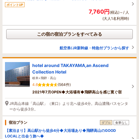
ポイントUP
7,760円
(税込)～/ 人
(大人1名利用時)
この宿の宿泊プランをすべてみる
航空券/JR新幹線・特急付プランから探す
hotel around TAKAYAMA,an Ascend
Collection Hotel
岐阜>飛騨・高山
4.6
(564件)
2021年7月OPEN◆大浴場有◆飛騨高山を感じ寛ぐ宿
JR高山本線「高山駅」（東口）より北へ徒歩4分。高山濃飛バスセンタ
ーから徒歩3分。
宿泊プラン
ダブル
食事なし
【素泊まり】高山駅から徒歩4分◆大浴場あり◆飛騨高山のGOOD
LOCALと出会う旅へ◆