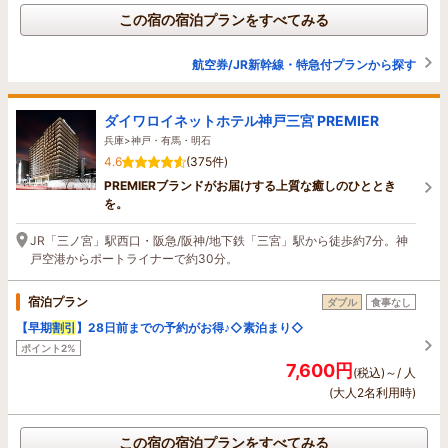
この宿の宿泊プランをすべてみる
航空券/JR新幹線・特急付プランから探す
ダイワロイネットホテル神戸三宮 PREMIER
兵庫>神戸・有馬・明石
4.6
(375件)
PREMIERブランドがお届けする上質な癒しのひととき
を。
JR「三ノ宮」駅西口・阪急/阪神/地下鉄「三宮」駅から徒歩約7分。神
戸空港からポートライナーで約30分。
宿泊プラン
ダブル
食事なし
【早期
割引
】28日前までの予約がお得♪◇素泊まり◇
ポイント2%
7,600円
(税込)～/ 人
(大人2名利用時)
この宿の宿泊プランをすべてみる