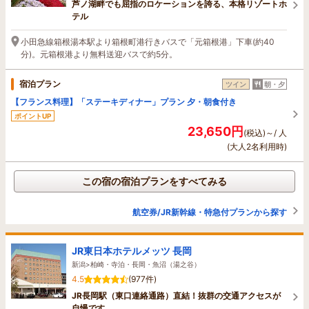
芦ノ湖畔でも屈指のロケーションを誇る、本格リゾートホ
テル
小田急線箱根湯本駅より箱根町港行きバスで「元箱根港」下車(約40
分)。元箱根港より無料送迎バスで約5分。
宿泊プラン
ツイン
朝・夕
【フランス料理】「ステーキディナー」プラン 夕・朝食付き
ポイントUP
23,650円
(税込)～/ 人
(大人2名利用時)
この宿の宿泊プランをすべてみる
航空券/JR新幹線・特急付プランから探す
JR東日本ホテルメッツ 長岡
新潟>柏崎・寺泊・長岡・魚沼（湯之谷）
4.5
(977件)
JR長岡駅（東口連絡通路）直結！抜群の交通アクセスが
自慢です