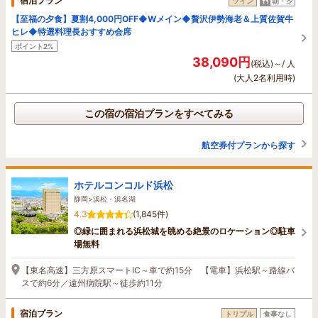
宿泊プラン
ツイン
朝・夕
【至福の夕食】夏割4,000円OFF◆Wメイン◆贅沢伊勢海老＆上質佐賀牛
ヒレ◆特選料理長おすすめ会席
ポイント2%
38,090円
(税込)～/ 人
(大人2名利用時)
この宿の宿泊プランをすべてみる
航空券付プランから探す
ホテルコンコルド浜松
静岡>浜松・浜名湖
4.3
(1,845件)
◎緑に囲まれる浜松城を眺める絶景のロケーション◎駐車
場無料
【東名高速】三方原スマートIC～車で約15分 【電車】浜松駅～路線バ
スで約6分／遠州病院駅～徒歩約11分
宿泊プラン
トリプル
食事なし