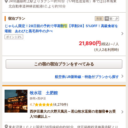
JR羽越線村上駅よりタクシー約10分（17時迄送迎有）車では日本海東
北自動車道神林岩船港I.C.より約10分
宿泊プラン
和室
朝・夕
じゃらん限定！28日前の予約で早期
割引
【早割28】5%OFF！高級食材を
堪能 あわびと黒毛和牛の夕べ
ポイント2%
21,890円
(税込)～/ 人
(大人2名利用時)
この宿の宿泊プランをすべてみる
航空券/JR新幹線・特急付プランから探す
牧水荘 土肥館
静岡>西伊豆
4.7
(4,276件)
西伊豆最大の大野天風呂～若山牧水逗留の老舗宿◆お受
入10歳以上～
東名沼津ＩＣより国道136号線経由約90分。伊豆箱根鉄道修善寺駅より