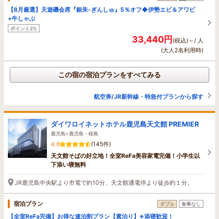
【8月厳選】天遊磯会席『銀朱-ぎんしゅ』5％オフ◆伊勢エビ＆アワビ
+牛しゃぶ
ポイント2%
33,440円
(税込)～/ 人
(大人2名利用時)
この宿の宿泊プランをすべてみる
航空券/JR新幹線・特急付プランから探す
ダイワロイネットホテル鹿児島天文館 PREMIER
鹿児島>鹿児島・桜島
4.6
(145件)
天文館そばの好立地！全室ReFa美容家電完備！小学生以
下添い寝無料
JR鹿児島中央駅より市電で約10分、天文館通電停より徒歩約１分。
宿泊プラン
ダブル
食事なし
【全室ReFa完備】お得な連泊割プラン【素泊り】※添寝歓迎！