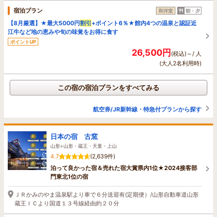
宿泊プラン
和洋室
朝・夕
【8月厳選】★最大5000円
割引
+ポイント6％★館内4つの温泉と認証近
江牛など地の恵みや旬の味覚をお得に食す
ポイントUP
26,500円
(税込)～/ 人
(大人2名利用時)
この宿の宿泊プランをすべてみる
航空券/JR新幹線・特急付プランから探す
日本の宿 古窯
山形>山形・蔵王・天童・上山
4.7
(2,639件)
泊って良かった宿＆売れた宿大賞県内1位★2024接客部
門東北1位の宿
ＪＲかみのやま温泉駅より車で６分送迎有(定期便）/山形自動車道山形
蔵王ＩＣより国道１３号線経由約２０分