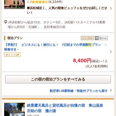
4.4
(4,324件)
■浜松城近く、人気の朝食ビュッフェをぜひお試しくださ
い！
JR浜松駅から徒歩13分。タクシー5分 。浜松駅バスターミナル13番乗
場から約5分「元城町」、反対車線目の前
宿泊プラン
シングル
朝のみ
【早割7】 ビジネスにも！旅行にも！ 7日前までの早期
割引
プラン -
朝食付き -
ポイントUP
8,400円
(税込)～/ 人
(大人1名利用時)
この宿の宿泊プランをすべてみる
航空券/JR新幹線・特急付プランから探す
絶景露天風呂と貸切風呂が自慢の宿 東山温泉
庄助の宿 瀧の湯
福島>会津