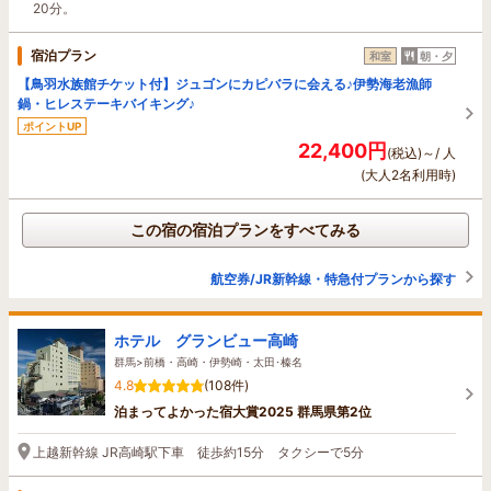
20分。
宿泊プラン
和室
朝・夕
【鳥羽水族館チケット付】ジュゴンにカピバラに会える♪伊勢海老漁師
鍋・ヒレステーキバイキング♪
ポイントUP
22,400円
(税込)～/ 人
(大人2名利用時)
この宿の宿泊プランをすべてみる
航空券/JR新幹線・特急付プランから探す
ホテル グランビュー高崎
群馬>前橋・高崎・伊勢崎・太田･榛名
4.8
(108件)
泊まってよかった宿大賞2025 群馬県第2位
上越新幹線 JR高崎駅下車 徒歩約15分 タクシーで5分