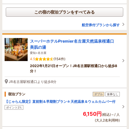
この宿の宿泊プランをすべてみる
航空券付プランから探す
スーパーホテルPremier名古屋天然温泉桜通口
美肌の湯
愛知>名古屋
4.5
(154件)
2022年1月21日オープン！JR名古屋駅桜通口から徒歩8
分！
JR名古屋駅桜通口より徒歩8分
宿泊プラン
ダブル
食事なし
【じゃらん限定】直前割＆早期割プラン☆天然温泉＆ウェルカムバー付
ポイント2%
6,150円
(税込)～/ 人
(大人2名利用時)