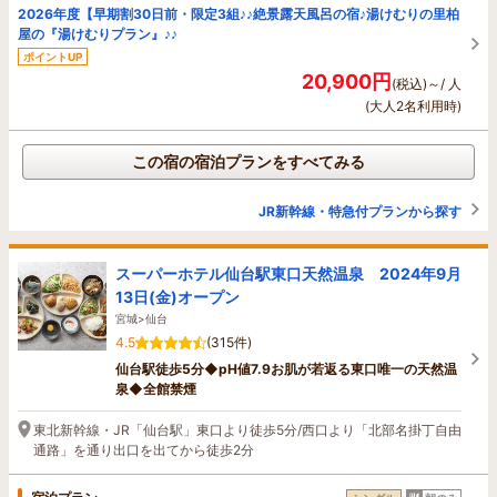
2026年度【早期割30日前・限定3組♪♪絶景露天風呂の宿♪湯けむりの里柏
屋の『湯けむりプラン』♪♪
ポイントUP
20,900円
(税込)～/ 人
(大人2名利用時)
この宿の宿泊プランをすべてみる
JR新幹線・特急付プランから探す
スーパーホテル仙台駅東口天然温泉 2024年9月
13日(金)オープン
宮城>仙台
4.5
(315件)
仙台駅徒歩5分◆pH値7.9お肌が若返る東口唯一の天然温
泉◆全館禁煙
東北新幹線・JR「仙台駅」東口より徒歩5分/西口より「北部名掛丁自由
通路」を通り出口を出てから徒歩2分