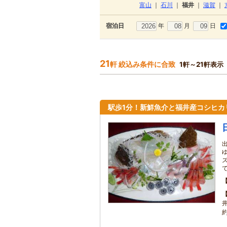
富山
｜
石川
｜
福井
｜
滋賀
｜
年
月
日
宿泊日
21
軒 絞込み条件に合致
1軒～21軒表示
駅歩1分！新鮮魚介と福井産コシヒカ