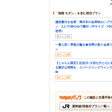
「旅館 モダン」を含む宿泊プラン
越前蟹付き会席・満月冬の会席味わいプ
ン 2人で1杯のゆで蟹付（中サイズ・70
使用）
ポイント2%
一番人気！季節が薫る◆四季の彩り会席
ン
ポイントUP
【じゃらん限定】記念日♪大切な方と心に
る贅沢な時間を・スパークリングワイン
杯
ポイントUP
この施設と交通手段
新幹線/特急付プラン一覧へ