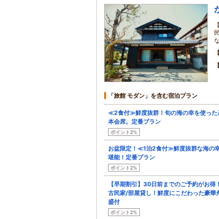
「旅館 モダン」を含む宿泊プラン
≪2食付≫鮮度抜群！旬の海の幸を使った
本会席。定番プラン
ポイント2%
お盆限定！≪1泊2食付≫鮮度抜群な海の
堪能！定番プラン
ポイント2%
【早期割引】30日前までのご予約がお得
古民家/部屋貸し！鮮度にこだわった豪華
盛付
ポイント2%