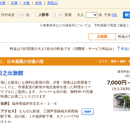
京都
｜
兵庫
｜
大阪
｜
奈良
｜
和歌山
日付未定
泊
部屋
大人
名 子供
0名
人数等
※食事条件などの諸条件については、予約画面で再度ご確認く
合致順
料金が
料金は1泊1部屋の大人1名分の料金です（消費税・サービス料込み）
料金
リ、日本庭園が自慢の宿
エリア：
福井 > 福井
最安料金(
日之出旅館
(目
7,000円
出張にも観光にも便利な駅前の宿。夕食・朝食はお部屋食で
ゆっくりと。市場直送の鮮魚や地元食材を使った料理をリー
(大人2名利
ズナブルにご提供します。スーパーも目の前、無料Wi-Fi完備
で快適にお過ごしいただけます
住所
福井県福井市文京４－２－６
アクセス
えちぜん鉄道、三国芦原線福大前西福
MAP
井駅下車、目の前。ＪＲ福井駅下車、タクシーで7分
約２ｋｍ