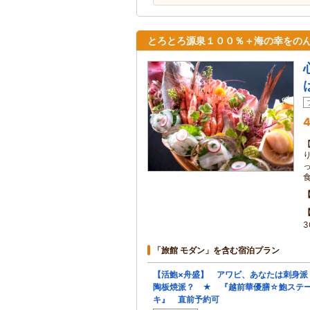
とろとろ源泉１００％＋海の幸をのん
4
3
「旅館 モダン」を含む宿泊プラン
【活鮑×舟盛】 アワビ、あなたは刺身派
陶板焼派？ ★ 『越前華優膳☆鮑ステ
キ』 直前予約可