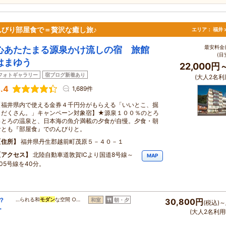
びり部屋食で＝贅沢な癒し旅♪
エリア：
福井 
最安料金(
心あたたまる源泉かけ流しの宿 旅館
(目
はまゆう
22,000円
フォトギャラリー
宿ブログ新着あり
(大人2名利
.4
1,689件
【福井県内で使える金券４千円分がもらえる「いいとこ、掘
りだくさん。」キャンペーン対象宿】★源泉１００％のとろ
っとろの温泉と、日本海の魚介満載の夕食が自慢。夕食・朝
食とも『部屋食』でのんびりと。
住所
福井県丹生郡越前町茂原５－４０－１
アクセス
北陸自動車道敦賀ICより国道8号線～
MAP
05号線を40分。
？
…られる和
モダン
な空間 ○…
和室
朝・夕
30,800円
(税込)～
ー
(大人2名利用