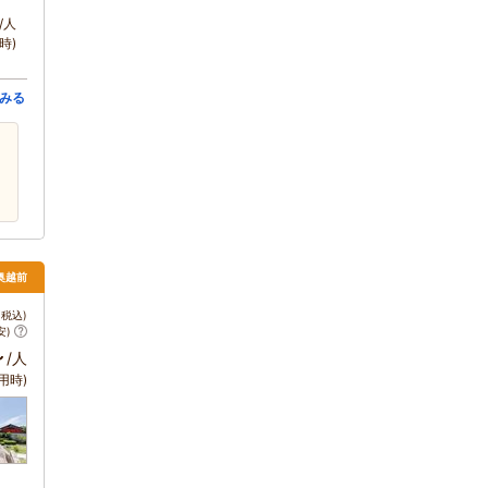
/人
時)
みる
・奥越前
税込)
安)
～
/人
用時)