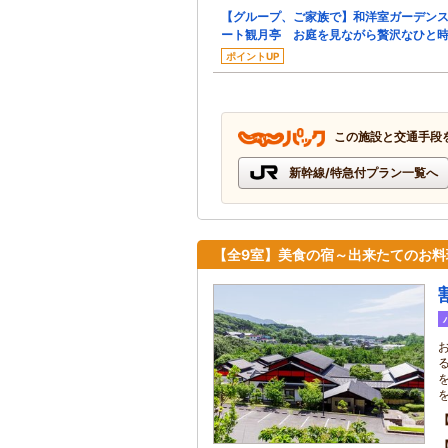
【グループ、ご家族で】和洋室ガーデン
ート観月亭 お庭を見ながら贅沢なひと
ポイントUP
この施設と交通手段
新幹線/特急付プラン一覧へ
【全9室】美食の宿～出来たてのお料