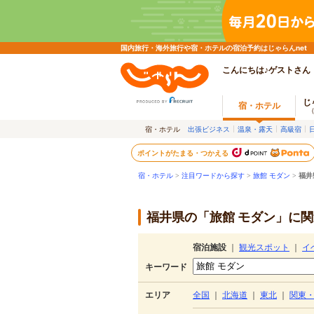
国内旅行・海外旅行や宿・ホテルの宿泊予約はじゃらんnet
こんにちは♪ゲストさん
じ
宿・ホテル
宿・ホテル
出張ビジネス
温泉・露天
高級宿
ポイントがたまる・つかえる
宿・ホテル
>
注目ワードから探す
>
旅館 モダン
>
福井
福井県の「旅館 モダン」に関
宿泊施設
｜
観光スポット
｜
イ
キーワード
エリア
全国
｜
北海道
｜
東北
｜
関東