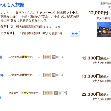
最安料金(
かえもん旅館
(目
12,000円
【いいとこ、掘りだくさん。キャンペーン】対象宿です◆古
民家離れのほか、本館・東館の和室あり。夕食では“鮮度抜群
(大人3名利
な海の幸”朝食は家庭的な和食が人気。
住所
福井県大飯郡高浜町和田１１２－１６
アクセス
ＪＲ西日本若狭和田駅より徒歩5分
MAP
基
…い雰囲気の
旅館
です。 ～…
和室
朝・夕
12,300円
(税込)～
(大人2名利用
幸を
…い雰囲気の
旅館
です。 ～…
和室
朝・夕
13,300円
(税込)～
(大人5名利用
！
…物を着て、
モダン
古民家で…
和洋室
朝・夕
22,300円
(税込)～
舟
(大人3名利用