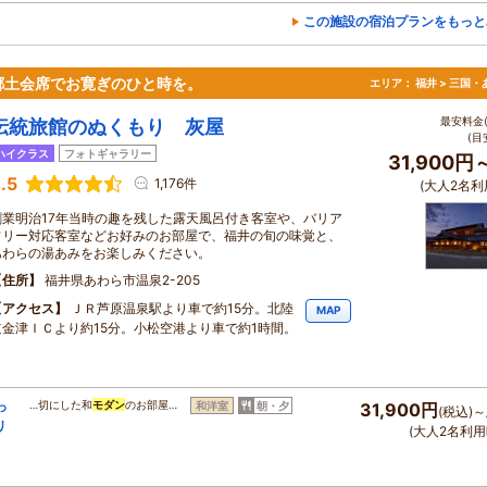
この施設の宿泊プランをもっと
郷土会席でお寛ぎのひと時を。
エリア：
福井 > 三国
最安料金(
伝統旅館のぬくもり 灰屋
(目
ハイクラス
フォトギャラリー
31,900円
.5
1,176件
(大人2名利
創業明治17年当時の趣を残した露天風呂付き客室や、バリア
フリー対応客室などお好みのお部屋で、福井の旬の味覚と、
あわらの湯あみをお楽しみください。
住所
福井県あわら市温泉2-205
アクセス
ＪＲ芦原温泉駅より車で約15分。北陸
MAP
道金津ＩＣより約15分。小松空港より車で約1時間。
っ
…切にした和
モダン
のお部屋…
和洋室
朝・夕
31,900円
(税込)～
リ
(大人2名利用