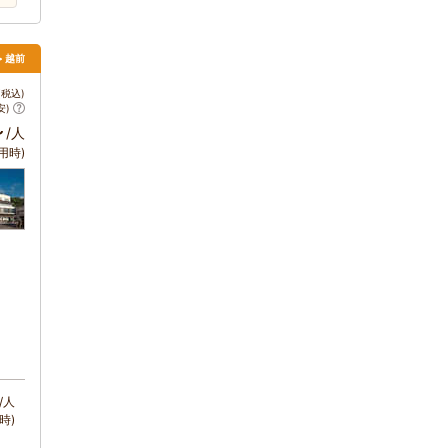
> 越前
税込)
安)
～
/人
用時)
/人
時)