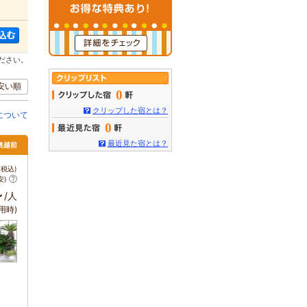
ださい。
安い順
0
クリップした宿とは？
について
0
最近見た宿とは？
・奥越前
税込)
安)
～
/人
用時)