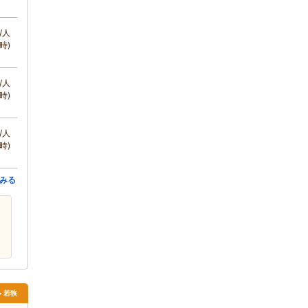
/人
時)
/人
時)
/人
時)
みる
> 若狭