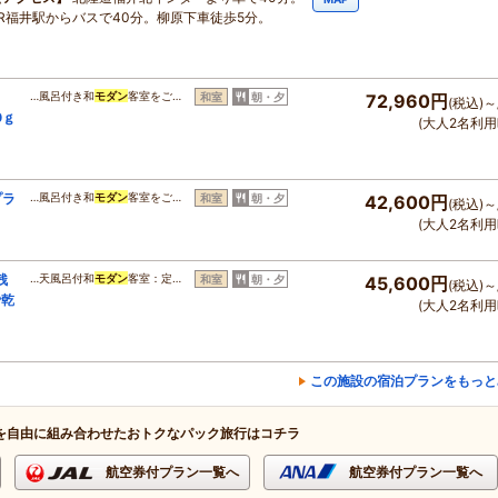
JR福井駅からバスで40分。柳原下車徒歩5分。
ラ
…風呂付き和
モダン
客室をご…
和室
朝・夕
72,960円
(税込)～
0ｇ
(大人2名利用
プラ
…風呂付き和
モダン
客室をご…
和室
朝・夕
42,600円
(税込)～
(大人2名利用
残
…天風呂付和
モダン
客室：定…
和室
朝・夕
45,600円
(税込)～
で乾
(大人2名利用
この施設の宿泊プランをもっと
を自由に組み合わせたおトクなパック旅行はコチラ
航空券付プラン一覧へ
航空券付プラン一覧へ