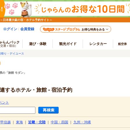
 ～日本最大級の宿・ホテル予約サイト～
ログイン
会員登録
お得な特典をみる
ゃらんパック
遊び・体験
観光ガイド
レンタカー
航空券
（交通＋宿泊）
日帰り・デイユース
県の「旅館 モダン」
連するホテル・旅館 - 宿泊予約
ベント
・甲信越
｜
東海
｜
近畿・北陸
｜
中国・四国
｜
九州・沖縄