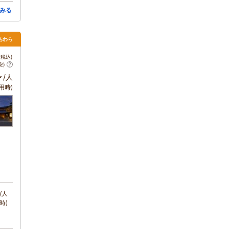
みる
・あわら
税込)
安)
～
/人
用時)
/人
時)