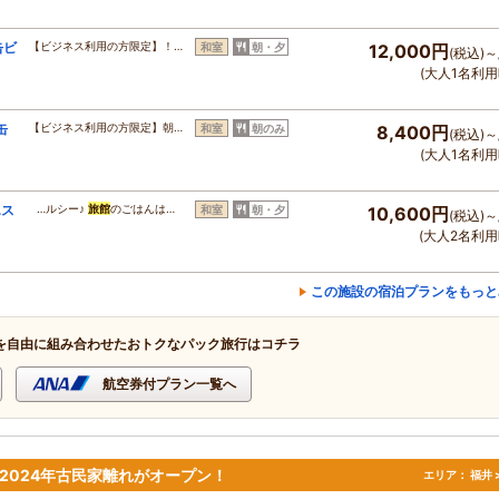
缶ビ
【ビジネス利用の方限定】！…
和室
朝・夕
12,000円
(税込)～
(大人1名利用
缶
【ビジネス利用の方限定】朝…
和室
朝のみ
8,400円
(税込)～
(大人1名利用
エス
…ルシー♪
旅館
のごはんは…
和室
朝・夕
10,600円
(税込)～
(大人2名利用
この施設の宿泊プランをもっと
を自由に組み合わせたおトクなパック旅行はコチラ
航空券付プラン一覧へ
2024年古民家離れがオープン！
エリア：
福井 