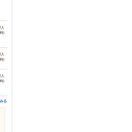
/人
時)
/人
時)
/人
時)
みる