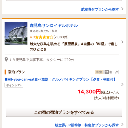
航空券付プランから探す
鹿児島サンロイヤルホテル
鹿児島>鹿児島・桜島
4.3
(2,080件)
雄大な桜島を眺める『展望温泉』&自慢の『料理』で癒し
のひととき
ＪＲ鹿児島中央駅下車、タクシーにて10分
宿泊プラン
和室
朝・夕
■All-you-can-eat食べ放題！グルメバイキングプラン【夕食・朝食付】
ポイント2%
14,300円
(税込)～/ 人
(大人3名利用時)
この宿の宿泊プランをすべてみる
航空券/JR新幹線・特急付プランから探す