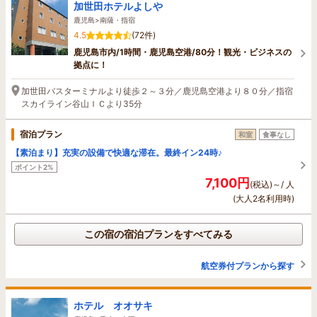
加世田ホテルよしや
鹿児島>南薩・指宿
4.5
(72件)
鹿児島市内/1時間・鹿児島空港/80分！観光・ビジネスの
拠点に！
加世田バスターミナルより徒歩２～３分／鹿児島空港より８０分／指宿
スカイライン谷山ＩＣより35分
宿泊プラン
和室
食事なし
【素泊まり】充実の設備で快適な滞在。最終イン24時♪
ポイント2%
7,100円
(税込)～/ 人
(大人2名利用時)
この宿の宿泊プランをすべてみる
航空券付プランから探す
ホテル オオサキ