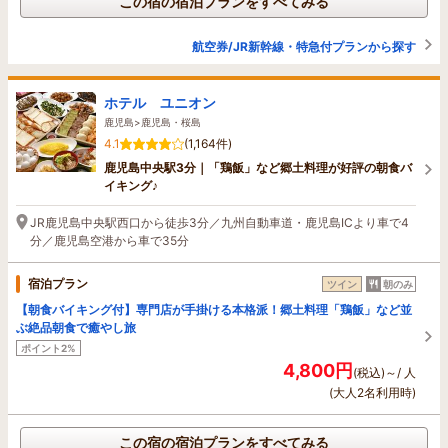
この宿の宿泊プランをすべてみる
航空券/JR新幹線・特急付プランから探す
ホテル ユニオン
鹿児島>鹿児島・桜島
4.1
(1,164件)
鹿児島中央駅3分｜「鶏飯」など郷土料理が好評の朝食バ
イキング♪
JR鹿児島中央駅西口から徒歩3分／九州自動車道・鹿児島ICより車で4
分／鹿児島空港から車で35分
宿泊プラン
ツイン
朝のみ
【朝食バイキング付】専門店が手掛ける本格派！郷土料理「鶏飯」など並
ぶ絶品朝食で癒やし旅
ポイント2%
4,800円
(税込)～/ 人
(大人2名利用時)
この宿の宿泊プランをすべてみる