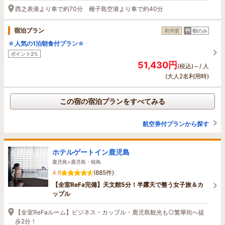
西之表港より車で約70分 種子島空港より車で約40分
宿泊プラン
和洋室
朝のみ
☆人気の1泊朝食付プラン☆
ポイント2%
51,430円
(税込)～/ 人
(大人2名利用時)
この宿の宿泊プランをすべてみる
航空券付プランから探す
ホテルゲートイン鹿児島
鹿児島>鹿児島・桜島
4.6
(885件)
【全室ReFa完備】天文館5分！半露天で整う女子旅＆カ
ップル
【全室ReFaルーム】ビジネス・カップル・鹿児島観光も◎繁華街へ徒
歩2分！