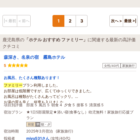
1
2
3
|< 最初
< 前へ
次へ >
最後 >|
鹿児島県の
「ホテル おすすめ ファミリー」
に関連する最新の高評価
クチコミ
森深き、名泉の宿 霧島ホテル
5
女性/40代
家族旅行
お風呂、たくさん種類あります！
ファミリー
プラン利用しました。
お部屋は低階層ですが、広くてゆっくりできました。
お風呂は種類がたくさんあってビックリ。
お湯の質も良く、何度も入りました。
項目別評価
部屋 5
風呂 5
朝食 4
夕食 5
接客 5
清潔感 5
混浴スペースも時間を区切って女性専用になるのも良かったです。
宿泊プラン
★1日5部屋限定★添い寝(食事なし）幼児無料！家族旅行応援プ
夕食は量も多くて満足。朝食のビュッフェは少し混雑していた印象です。
ラン
料理の補充が追い付いていないものがありました。
ホテル
周辺の百年杉の庭園が見事です。散策が
おすすめ
。
和室
朝・夕
宿泊時期
2025年3月宿泊 (家族旅行)
投稿者
miyu531さん
(女性/40代)