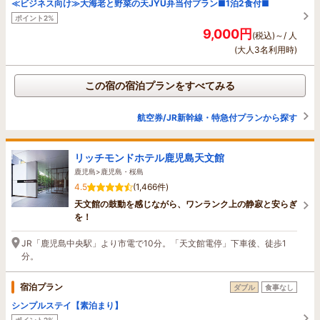
≪ビジネス向け≫大海老と野菜の天JYU弁当付プラン■1泊2食付■
ポイント2%
9,000円
(税込)～/ 人
(大人3名利用時)
この宿の宿泊プランをすべてみる
航空券/JR新幹線・特急付プランから探す
リッチモンドホテル鹿児島天文館
鹿児島>鹿児島・桜島
4.5
(1,466件)
天文館の鼓動を感じながら、ワンランク上の静寂と安らぎ
を！
JR「鹿児島中央駅」より市電で10分。「天文館電停」下車後、徒歩1
分。
宿泊プラン
ダブル
食事なし
シンプルステイ【素泊まり】
ポイント2%