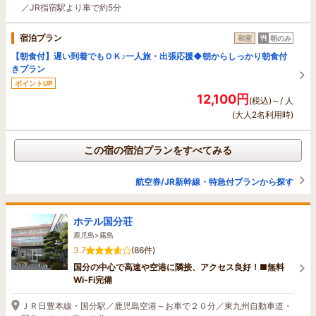
／JR指宿駅より車で約5分
宿泊プラン
和室
朝のみ
【朝食付】遅い到着でもＯＫ♪一人旅・出張応援◆朝からしっかり朝食付
きプラン
ポイントUP
12,100円
(税込)～/ 人
(大人2名利用時)
この宿の宿泊プランをすべてみる
航空券/JR新幹線・特急付プランから探す
ホテル国分荘
鹿児島>霧島
3.7
(86件)
国分の中心で高速や空港に隣接、アクセス良好！■無料
Wi-Fi完備
ＪＲ日豊本線・国分駅／鹿児島空港～お車で２０分／東九州自動車道・