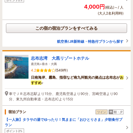
4,000円
(税込)～/ 人
(大人2名利用時)
この宿の宿泊プランをすべてみる
航空券/JR新幹線・特急付プランから探す
志布志湾 大黒リゾートホテル
鹿児島>垂水・大隅
4.2
(549件)
日南海岸、霧島、指宿など南九州観光の拠点は志布志が
お
すすめ
♪
車でＪＲ志布志駅より15分、鹿児島空港より90分、宮崎空港より90
分、東九州自動車道・志布志ICより15分
宿泊プラン
ツイン
朝・夕
【一人旅】タラサの湯でゆったり！気ままに「おひとりさま」夕朝食付プ
ラン
ポイント2%