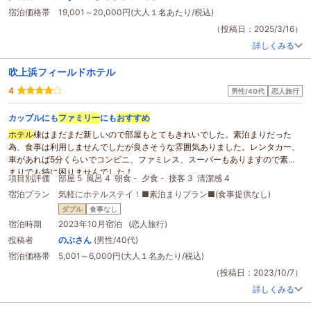
宿泊価格帯
19,001～20,000円(大人１名あたり/税込)
（投稿日：2025/3/16）
詳しくみる
吹上浜フィールドホテル
4
男性/40代
恋人旅行
カップルにも
ファミリー
にも
おすすめ
ホテル
棟はまだまだ新しいので部屋もとてもきれいでした。素泊まりだった
為、食事は利用しませんでしたが良さそうな雰囲気ありました。レンタカー、
車があれば5分くらいでコンビニ、ファミレス、スーパーもありますので素泊
まりでも特に困りませんでした！
項目別評価
部屋 5
風呂 4
朝食 -
夕食 -
接客 3
清潔感 4
通常の部屋はシャワールームなので湯船浸かりたい方は隣にある銭湯です。
宿泊プラン
気軽にホテルステイ！■素泊まりプラン■(食事提供なし)
リゾート感を演出しており他の
ホテル
にはないような施設やサービスも魅力的
でした。また利用したいと思えました！
ダブル
食事なし
宿泊時期
2023年10月宿泊 (恋人旅行)
投稿者
のぶさん
(男性/40代)
宿泊価格帯
5,001～6,000円(大人１名あたり/税込)
（投稿日：2023/10/7）
詳しくみる