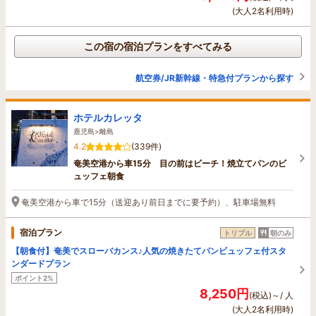
(大人2名利用時)
この宿の宿泊プランをすべてみる
航空券/JR新幹線・特急付プランから探す
ホテルカレッタ
鹿児島>離島
4.2
(339件)
奄美空港から車15分 目の前はビーチ！焼立てパンのビ
ュッフェ朝食
奄美空港から車で15分（送迎あり前日までに要予約）、駐車場無料
宿泊プラン
トリプル
朝のみ
【朝食付】奄美でスローバカンス♪人気の焼きたてパンビュッフェ付スタ
ンダードプラン
ポイント2%
8,250円
(税込)～/ 人
(大人2名利用時)