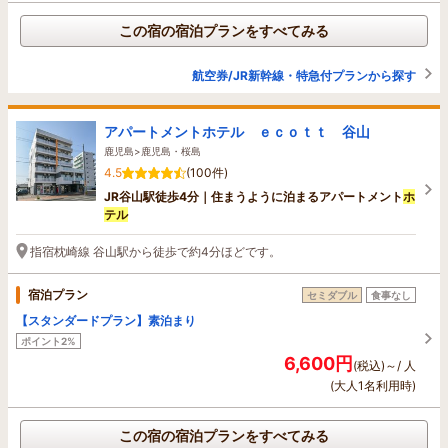
この宿の宿泊プランをすべてみる
航空券/JR新幹線・特急付プランから探す
アパートメントホテル ｅｃｏｔｔ 谷山
鹿児島>鹿児島・桜島
4.5
(100件)
JR谷山駅徒歩4分｜住まうように泊まるアパートメント
ホ
テル
指宿枕崎線 谷山駅から徒歩で約4分ほどです。
宿泊プラン
セミダブル
食事なし
【スタンダードプラン】素泊まり
ポイント2%
6,600円
(税込)～/ 人
(大人1名利用時)
この宿の宿泊プランをすべてみる