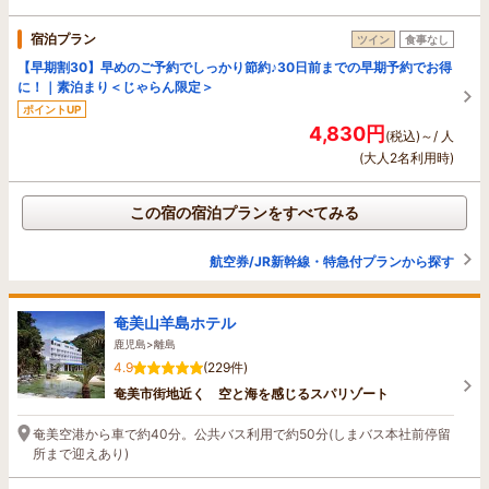
宿泊プラン
ツイン
食事なし
【早期割30】早めのご予約でしっかり節約♪30日前までの早期予約でお得
に！｜素泊まり＜じゃらん限定＞
ポイントUP
4,830円
(税込)～/ 人
(大人2名利用時)
この宿の宿泊プランをすべてみる
航空券/JR新幹線・特急付プランから探す
奄美山羊島ホテル
鹿児島>離島
4.9
(229件)
奄美市街地近く 空と海を感じるスパリゾート
奄美空港から車で約40分。公共バス利用で約50分(しまバス本社前停留
所まで迎えあり)