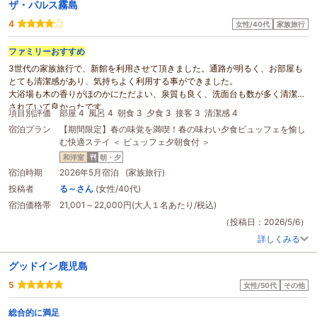
ザ・パルス霧島
4
女性/40代
家族旅行
ファミリー
おすすめ
3世代の家族旅行で、新館を利用させて頂きました。通路が明るく、お部屋も
とても清潔感があり、気持ちよく利用する事ができました。
大浴場も木の香りがほのかにただよい、泉質も良く、洗面台も数が多く清潔に
されていて良かったです。
項目別評価
部屋 4
風呂 4
朝食 3
夕食 3
接客 3
清潔感 4
ビュッフェは今までの
ホテル
ビュッフェの中で一番満足でした。
宿泊プラン
【期間限定】春の味覚を満喫！春の味わい夕食ビュッフェを愉し
ただ、小学生も楽しめる室内施設や室内着があれば嬉しかったなと思います。
む快適ステイ ＜ ビュッフェ夕朝食付 ＞
ですが、全体的にとても良かったので、また利用させて頂きたいと思います。
和洋室
朝・夕
宿泊時期
2026年5月宿泊 (家族旅行)
投稿者
る～さん
(女性/40代)
宿泊価格帯
21,001～22,000円(大人１名あたり/税込)
（投稿日：2026/5/6）
詳しくみる
グッドイン鹿児島
5
女性/50代
その他
総合的に満足