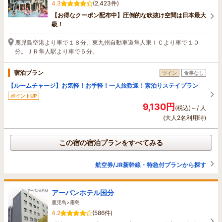
4.3
(2,423件)
【お得なクーポン配布中】圧倒的な吹抜け空間は日本最大
級！
鹿児島空港より車で１８分。東九州自動車道隼人東ＩＣより車で１０
分。ＪＲ隼人駅より車で５分。
宿泊プラン
ツイン
食事なし
【ルームチャージ】お気軽！お手軽！一人旅歓迎！素泊りステイプラン
ポイントUP
9,130円
(税込)～/ 人
(大人2名利用時)
この宿の宿泊プランをすべてみる
航空券/JR新幹線・特急付プランから探す
アーバンホテル国分
鹿児島>霧島
4.2
(586件)