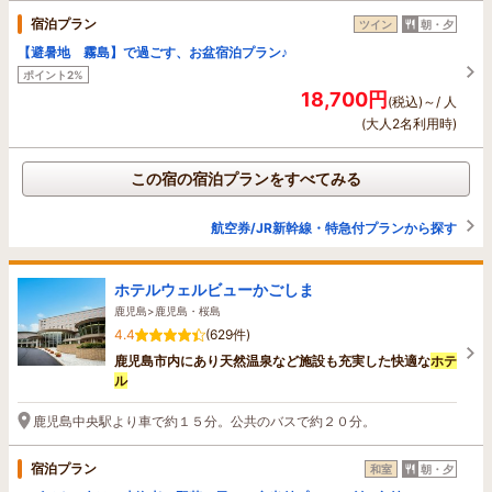
宿泊プラン
ツイン
朝・夕
【避暑地 霧島】で過ごす、お盆宿泊プラン♪
ポイント2%
18,700円
(税込)～/ 人
(大人2名利用時)
この宿の宿泊プランをすべてみる
航空券/JR新幹線・特急付プランから探す
ホテルウェルビューかごしま
鹿児島>鹿児島・桜島
4.4
(629件)
鹿児島市内にあり天然温泉など施設も充実した快適な
ホテ
ル
鹿児島中央駅より車で約１５分。公共のバスで約２０分。
宿泊プラン
和室
朝・夕