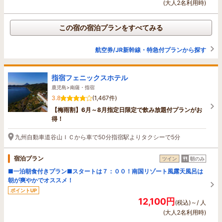
(大人2名利用時)
この宿の宿泊プランをすべてみる
航空券/JR新幹線・特急付プランから探す
指宿フェニックスホテル
鹿児島>南薩・指宿
3.8
(1,467件)
【梅雨割】6月～8月指定日限定で飲み放題付プランがお
得！
九州自動車道谷山ＩＣから車で50分指宿駅よりタクシーで5分
宿泊プラン
ツイン
朝のみ
■一泊朝食付きプラン■スタートは７：００！南国リゾート風露天風呂は
朝が爽やかでオススメ！
ポイントUP
12,100円
(税込)～/ 人
(大人2名利用時)