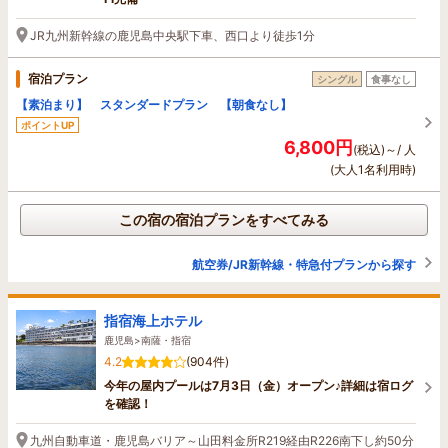
JR九州新幹線の鹿児島中央駅下車、西口より徒歩1分
宿泊プラン
シングル
食事なし
【素泊まり】 スタンダードプラン 【朝食なし】
ポイントUP
6,800円
(税込)～/ 人
(大人1名利用時)
この宿の宿泊プランをすべてみる
航空券/JR新幹線・特急付プランから探す
指宿海上ホテル
鹿児島>南薩・指宿
4.2
(904件)
今年の屋内プールは7月3日（金）オープン♪詳細は宿ログ
を確認！
九州自動車道・鹿児島バリア～山田料金所R219経由R226南下し約50分