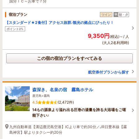
国分ＩＣ～お車で７分
宿泊プラン
ツイン
朝・夕
【スタンダード★2食付】アクセス抜群♪観光の拠点にぴったり！
ポイント2%
9,350円
(税込)～/ 人
(大人2名利用時)
この宿の宿泊プランをすべてみる
航空券付プランから探す
森深き、名泉の宿 霧島ホテル
鹿児島>霧島
4.5
(2,472件)
14もの源泉より溢れ出る圧巻の湯量を誇る大浴場をご堪
能下さい♪
九州自動車道【溝辺鹿児島空港】ICより車で約30分／JR日豊本線【霧
島神宮】駅よりタクシー約20分