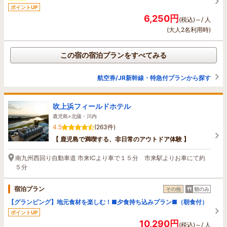
ポイントUP
6,250円
(税込)～/ 人
(大人2名利用時)
この宿の宿泊プランをすべてみる
航空券/JR新幹線・特急付プランから探す
吹上浜フィールドホテル
鹿児島>北薩・川内
4.5
(263件)
【 鹿児島で満喫する、非日常のアウトドア体験 】
南九州西回り自動車道 市来ICより車で１５分 市来駅よりお車にて約
５分
宿泊プラン
その他
朝のみ
【グランピング】地元食材を楽しむ！■夕食持ち込みプラン■（朝食付）
ポイントUP
10,290円
(税込)～/ 人