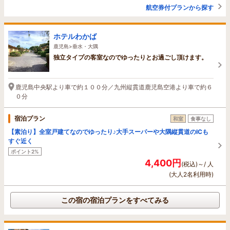
航空券付プランから探す
ホテルわかば
鹿児島>垂水・大隅
独立タイプの客室なのでゆったりとお過ごし頂けます。
鹿児島中央駅より車で約１００分／九州縦貫道鹿児島空港より車で約６
０分
宿泊プラン
和室
食事なし
【素泊り】全室戸建てなのでゆったり♪大手スーパーや大隅縦貫道のICも
すぐ近く
ポイント2%
4,400円
(税込)～/ 人
(大人2名利用時)
この宿の宿泊プランをすべてみる