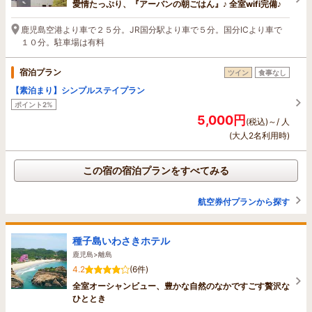
愛情たっぷり、『アーバンの朝ごはん』♪ 全室wifi完備♪
鹿児島空港より車で２５分。JR国分駅より車で５分。国分ICより車で
１０分。駐車場は有料
宿泊プラン
ツイン
食事なし
【素泊まり】シンプルステイプラン
ポイント2%
5,000円
(税込)～/ 人
(大人2名利用時)
この宿の宿泊プランをすべてみる
航空券付プランから探す
種子島いわさきホテル
鹿児島>離島
4.2
(6件)
全室オーシャンビュー、豊かな自然のなかですごす贅沢な
ひととき