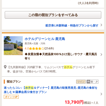
(大人2名利用時)
この宿の宿泊プランをすべてみる
航空券/JR新幹線・特急付プランから探す
ホテルグリーンヒル 鹿児島
鹿児島>北薩・川内
4.0
(214件)
◆泉質自慢◆天然温泉100％かけ流し♪サウナ・露天風呂
有り
【九州新幹線】川内駅下車、リムジンバスで
ホテル
グリーンヒル前下
車。徒歩1分。空港からバスで約1時間。
宿泊プラン
ツイン
朝・夕
迷ったらコレ♪【
ホテル
＆ディナー】鹿児島の味覚再発見♪鹿児島の食材を
楽しむ★薩摩会席/2食付きプラン
ポイントUP
13,790円
(税込)～/ 人