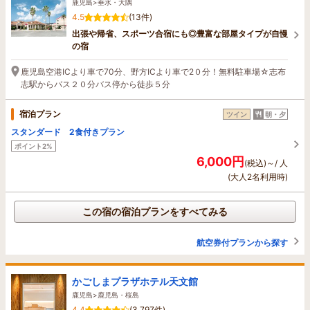
鹿児島>垂水・大隅
4.5
(13件)
出張や帰省、スポーツ合宿にも◎豊富な部屋タイプが自慢
の宿
鹿児島空港ICより車で70分、野方ICより車で2０分！無料駐車場☆志布
志駅からバス２０分バス停から徒歩５分
宿泊プラン
ツイン
朝・夕
スタンダード 2食付きプラン
ポイント2%
6,000円
(税込)～/ 人
(大人2名利用時)
この宿の宿泊プランをすべてみる
航空券付プランから探す
かごしまプラザホテル天文館
鹿児島>鹿児島・桜島
4.4
(3,797件)