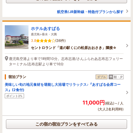
航空券/JR新幹線・特急付プランから探す
ホテルあすぱる
鹿児島>垂水・大隅
3.8
(36件)
セントロランド「道の駅くにの松原おおさき」隣接☆
鹿児島空港より車で1時間10分。志布志港/さんふらわあ志布志フェリー
ターミナル/志布志駅より車で16分
宿泊プラン
ダブル
朝・夕
美味しい旬の地元食材を堪能し大浴場でリラックス♪『あすぱる会席コー
ス』(2食付)
ポイント2%
11,000円
(税込)～/ 人
(大人2名利用時)
この宿の宿泊プランをすべてみる