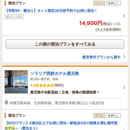
宿泊プラン
ツイン
食事なし
【早割30・素泊り】ネット限定30日前予約でお得に宿泊！
ポイント2%
14,900円
(税込)～/ 人
(大人2名利用時)
この宿の宿泊プランをすべてみる
航空券付プランから探す
ソラリア西鉄ホテル鹿児島
鹿児島>鹿児島・桜島
4.6
(96件)
鹿児島中央駅直結！立地・桜島の眺望抜群！
JR鹿児島本線、九州新幹線、鹿児島中央駅(東口)より徒歩2分
宿泊プラン
ダブル
食事なし
【ECOプラン】2連泊以上でお得に宿泊～駅徒歩3分の桜島を望む都市型
ホテル
～（素泊まり）