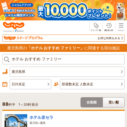
じゃらん
お得な特典をみる
鹿児島県の
「ホテル おすすめ ファミリー」
に関連する宿泊施設
鹿児島県
日付未定
部屋数未定 人数未定
合致順
安い順
88
軒中
1
～
30
軒表示
ホテル京セラ
鹿児島>霧島