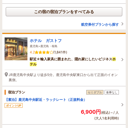
この宿の宿泊プランをすべてみる
航空券付プランから探す
ホテル ガストフ
鹿児島>鹿児島・桜島
4.2
(1,841件)
駅近☆輸入家具に囲まれた、隠れ家にしたいビジネス
ホ
テル
JR鹿児島中央駅より徒歩5分。鹿児島中央駅東口から出て正面のイオン
裏側。
宿泊プラン
セミダブル
食事なし
【素泊】鹿児島中央駅近・ラックレート（正規料金）
ポイントUP
6,900円
(税込)～/ 人
(大人1名利用時)