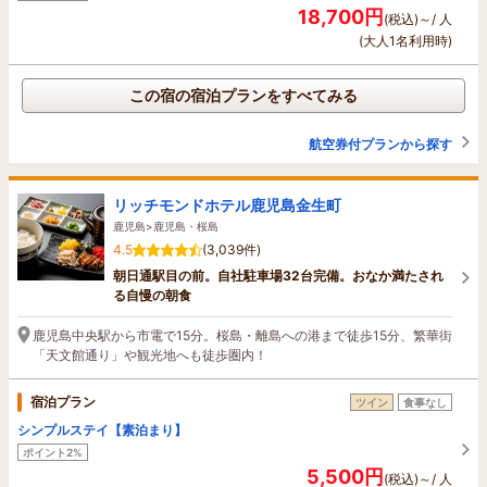
18,700円
(税込)～/ 人
(大人1名利用時)
この宿の宿泊プランをすべてみる
航空券付プランから探す
リッチモンドホテル鹿児島金生町
鹿児島>鹿児島・桜島
4.5
(3,039件)
朝日通駅目の前。自社駐車場32台完備。おなか満たされ
る自慢の朝食
鹿児島中央駅から市電で15分。桜島・離島への港まで徒歩15分、繁華街
「天文館通り」や観光地へも徒歩圏内！
宿泊プラン
ツイン
食事なし
シンプルステイ【素泊まり】
ポイント2%
5,500円
(税込)～/ 人