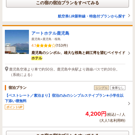
この宿の宿泊プランをすべてみる
航空券/JR新幹線・特急付プランから探す
アートホテル鹿児島
鹿児島>鹿児島・桜島
4.1
(153件)
鹿児島のシンボル、雄大な桜島と錦江湾を望むベイサイド
ホテル
鹿児島空港より車で約50分。鹿児島中央駅より路線バスで約30分。
（系統による）
宿泊プラン
シングル
食事なし
【ベストレート／素泊まり】宿泊のみのシンプルステイプラン※小学生以
下添い寝無料
ポイントUP
4,200円
(税込)～/ 人
(大人1名利用時)