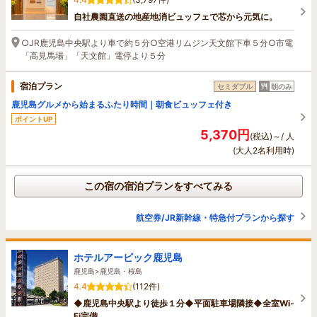
自社農園直送の地産地消ビュッフェで芯から元気に。
○JR鹿児島中央駅より車で約５分○空港リムジン天文館下車５分○市電
「高見馬場」「天文館」電停より５分
宿泊プラン
セミダブル
朝のみ
鹿児島グルメから始まるふたり時間｜朝食ビュッフェ付き
ポイントUP
5,370円
(税込)～/ 人
(大人2名利用時)
この宿の宿泊プランをすべてみる
航空券/JR新幹線・特急付プランから探す
ホテルアービック鹿児島
鹿児島>鹿児島・桜島
4.4
(112件)
◆鹿児島中央駅より徒歩１分◆平面駐車場隣接◆全室Wi-
Fi完備