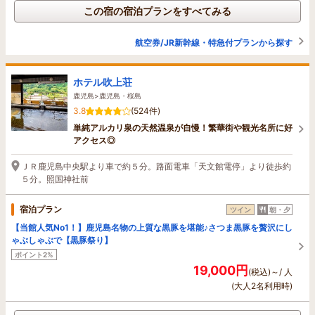
この宿の宿泊プランをすべてみる
航空券/JR新幹線・特急付プランから探す
ホテル吹上荘
鹿児島>鹿児島・桜島
3.8
(524件)
単純アルカリ泉の天然温泉が自慢！繁華街や観光名所に好
アクセス◎
ＪＲ鹿児島中央駅より車で約５分。路面電車「天文館電停」より徒歩約
５分。照国神社前
宿泊プラン
ツイン
朝・夕
【当館人気No1！】鹿児島名物の上質な黒豚を堪能♪さつま黒豚を贅沢にし
ゃぶしゃぶで【黒豚祭り】
ポイント2%
19,000円
(税込)～/ 人
(大人2名利用時)