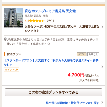
変なホテルプレミア鹿児島 天文館
鹿児島>鹿児島・桜島
4.6
(197件)
お得なクーポン配布中◎天文館ど真ん中！大浴場で上質な
ひとときを
JR鹿児島中央駅より市電で約7分「天文館通」電停より徒歩約１分／空
港バス「天文館」下車徒歩約１分
宿泊プラン
ダブル
食事なし
【スタンダードプラン】天文館すぐ！駅チカ＆大浴場で快適ステイ＜食事
なし＞
ポイントUP
4,700円
(税込)～/ 人
(大人2名利用時)
この宿の宿泊プランをすべてみる
航空券/JR新幹線・特急付プランから探す