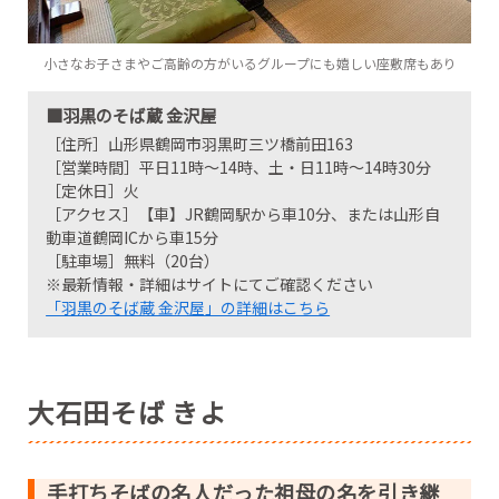
小さなお子さまやご高齢の方がいるグループにも嬉しい座敷席もあり
■羽黒のそば蔵 金沢屋
［住所］山形県鶴岡市羽黒町三ツ橋前田163
［営業時間］平日11時～14時、土・日11時～14時30分
［定休日］火
［アクセス］【車】JR鶴岡駅から車10分、または山形自
動車道鶴岡ICから車15分
［駐車場］無料（20台）
※最新情報・詳細はサイトにてご確認ください
「羽黒のそば蔵 金沢屋」の詳細はこちら
大石田そば きよ
手打ちそばの名人だった祖母の名を引き継