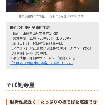
趣ある店構えの本店。山形駅からも徒歩で行けます！
■そば処 庄司屋 幸町本店
［住所］山形県山形市幸町14-28
［営業時間］11時～20時30分（L.O.20時）
［定休日］月（祝日の場合は翌平日）
［アクセス］JR山形駅から徒歩約10分、タクシー約5分
［駐車場］無料（約30台）
※最新情報・詳細はサイトにてご確認ください
「そば処 庄司屋 幸町本店」の詳細はこちら
そば処寿屋
肘折温泉近く！たっぷりの板そばを堪能でき