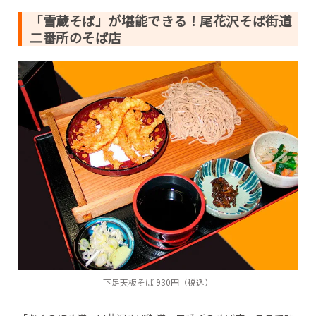
「雪蔵そば」が堪能できる！尾花沢そば街道
二番所のそば店
下足天板そば 930円（税込）