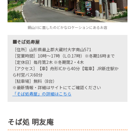
銅山川に面したのどかなロケーションにあるお店
■そば処寿屋
［住所］山形県最上郡大蔵村大字南山571
［営業時間］10時～17時（L.O.17時）※冬期16時まで
［定休日］毎月第2木 ※冬期第2・4木
［アクセス］【車】舟形ICから40分【電車】JR新庄駅か
ら村営バス60分
［駐車場］無料（8台）
※最新情報・詳細はサイトにてご確認ください
「そば処寿屋」の詳細はこちら
そば処 明友庵