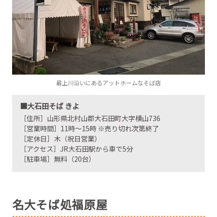
最上川沿いにあるアットホームなそば店
■大石田そば きよ
［住所］山形県北村山郡大石田町大字横山736
［営業時間］11時～15時 ※売り切れ次第終了
［定休日］木（祝日営業）
［アクセス］JR大石田駅から車で5分
［駐車場］無料（20台）
名大そば処福原屋