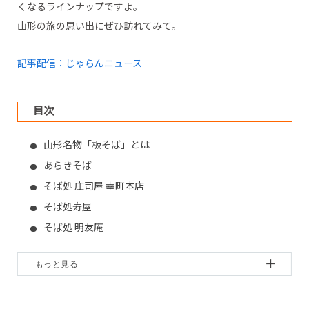
くなるラインナップですよ。
山形の旅の思い出にぜひ訪れてみて。
記事配信：じゃらんニュース
目次
山形名物「板そば」とは
あらきそば
そば処 庄司屋 幸町本店
そば処寿屋
そば処 明友庵
そば切り 源四郎
羽黒のそば蔵 金沢屋
大石田そば きよ