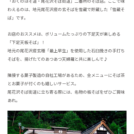
「おくのほそ道・尾花沢そば街道」二番所のそば店。ここで味
わえるのは、地元尾花沢産の玄そばを雪蔵で貯蔵した「雪蔵そ
ば」です。
お店のおススメは、ボリュームたっぷりの下足天が楽しめる
「下足天板そば」！
地元の尾花沢産玄種「最上早生」を使用した石臼挽きの手打ち
そばを、揚げたてのあつあつ天婦羅と共に楽しんで♪
隣接する菓子製造の自社工場があるため、全メニューにそば茶
とお菓子が付くのも嬉しいサービス。
尾花沢そば街道に立ち寄る際には、名物の板そばをぜひご賞味
あれ。