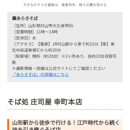
大きなかやぶき屋根は、春夏秋冬、様々な趣を見せる
■あらきそば
［住所］山形県村山市大久保甲65
［営業時間］11時～14時
［定休日］水
［アクセス］【電車】JR村山駅から車で約15分【車】東
北中央道東根ICから約20分
［駐車場］無料（約20台）※2ヶ所あり、各約10台収容可
能
※最新情報・詳細は公式サイトにてご確認ください
「あらきそば」の詳細はこちら
そば処 庄司屋 幸町本店
山形駅から徒歩で行ける！江戸時代から続く
味を引き継ぐそば店