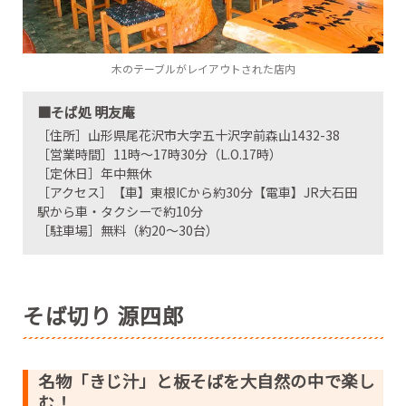
木のテーブルがレイアウトされた店内
■そば処 明友庵
［住所］山形県尾花沢市大字五十沢字前森山1432-38
［営業時間］11時～17時30分（L.O.17時）
［定休日］年中無休
［アクセス］【車】東根ICから約30分【電車】JR大石田
駅から車・タクシーで約10分
［駐車場］無料（約20～30台）
そば切り 源四郎
名物「きじ汁」と板そばを大自然の中で楽し
む！