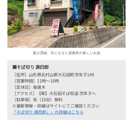
夏は深緑、冬になると雪景色が美しいお店
■そば切り 源四郎
［住所］山形県北村山郡大石田町次年子149
［営業時間］11時～16時
［定休日］毎週木
［アクセス］【車】大石田そば街道 次年子へ
［駐車場］有（10台）無料
※最新情報・詳細はサイトにてご確認ください
「そば切り 源四郎」」の詳細はこちら