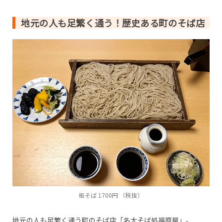
地元の人も足繁く通う！歴史ある町のそば店
板そば 1700円 （税抜）
地元の人も足繁く通う町のそば店「名大そば処福原屋」。