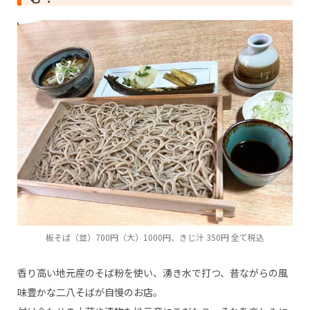
板そば（並）700円（大）1000円、きじ汁 350円 全て税込
香り高い地元産のそば粉を使い、湧き水で打つ、昔ながらの風
味豊かな二八そばが自慢のお店。