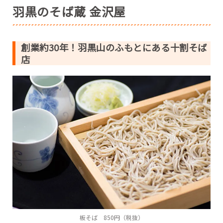
羽黒のそば蔵 金沢屋
創業約30年！羽黒山のふもとにある十割そば
店
板そば 850円（税抜）