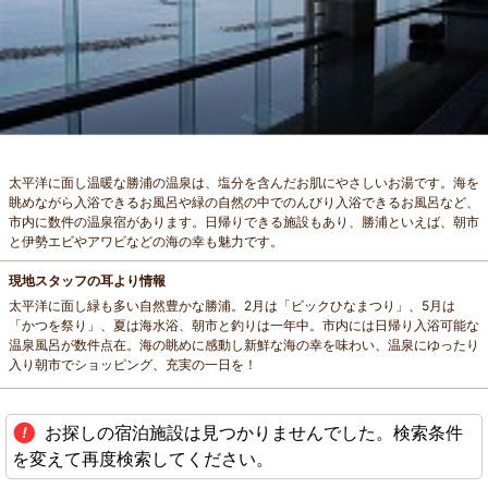
太平洋に面し温暖な勝浦の温泉は、塩分を含んだお肌にやさしいお湯です。海を
眺めながら入浴できるお風呂や緑の自然の中でのんびり入浴できるお風呂など、
市内に数件の温泉宿があります。日帰りできる施設もあり、勝浦といえば、朝市
と伊勢エビやアワビなどの海の幸も魅力です。
現地スタッフの耳より情報
太平洋に面し緑も多い自然豊かな勝浦。2月は「ビックひなまつり」、5月は
「かつを祭り」、夏は海水浴、朝市と釣りは一年中。市内には日帰り入浴可能な
温泉風呂が数件点在。海の眺めに感動し新鮮な海の幸を味わい、温泉にゆったり
入り朝市でショッピング、充実の一日を！
お探しの宿泊施設は見つかりませんでした。検索条件
を変えて再度検索してください。