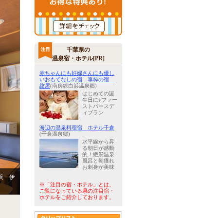
千葉県の
温泉宿・ホテル[PR]
赤ちゃんにも妊婦さんにも優し
いおもてなしの宿 季粋の宿
紋屋
(南房総白浜温泉郷)
はじめての誕
生日に♪ファー
ストバースデ
ィプラン
海辺の温泉料理宿 ホテル千倉
(千倉温泉郷)
水平線から昇
る朝日が感動
的！絶景温泉
風呂と朝獲れ
お刺身が美味
浜 伊
※「注目の宿・ホテル」とは、
ご覧になっている県の注目宿・
ホテルをご紹介しております。