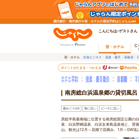
国内旅行・海外旅行や宿・ホテルの宿泊予約はじゃらんnet
こんにちは♪ゲストさん
じ
宿・ホテル
宿・ホテル
出張ビジネス
温泉・露天
高級宿
ポイントがたまる・つかえる
ホテル予約
>
温泉・露天風呂
>
首都圏
>
千
ホテル予約
>
温泉・露天風呂
>
首都圏
>
千
南房総白浜温泉郷の貸切風呂
湯めぐりOK
海に近い
ビーチに近い
房総半島最南端に位置する南房総国定公園の
泉、白浜野嶋温泉、白浜女来島温泉他と、背
山。観光は12月～花畑で花摘み、1月～GW