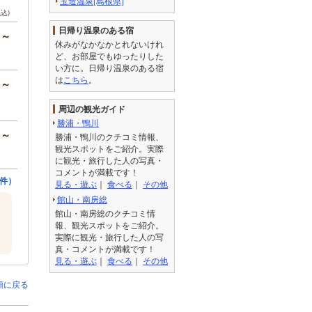
玉造温泉[島根県]
税込)
日帰り温泉のある宿
円～
休みがなかなかとれないけれ
ど、お部屋でもゆったりした
い方に。日帰り温泉のある宿
は
こちら
。
円～
周辺の観光ガイド
勝浦・鴨川
円～
勝浦・鴨川のクチコミ情報、
観光スポットをご紹介。実際
に観光・旅行した人の写真・
コメントが満載です！
9件）
見る・遊ぶ
｜
食べる
｜
その他
館山・南房総
館山・南房総のクチコミ情
報、観光スポットをご紹介。
実際に観光・旅行した人の写
真・コメントが満載です！
見る・遊ぶ
｜
食べる
｜
その他
頭に戻る