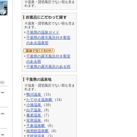
※温泉・貸切風呂でない宿も含ま
れます。
※温泉・貸切風呂でない宿も含ま
れます。
千葉県の温泉ガイド
千葉県の露天風呂付き客室
のある温泉宿
千葉県の露天風呂付き客室
のある宿
千葉県の露天風呂のある宿
千葉県の温泉地
税込)
※温泉・貸切風呂でない宿も含ま
れます。
円～
鴨川温泉
（15）
たてやま温泉郷
（14）
小湊温泉
（10）
白子温泉
（9）
円～
養老温泉
（7）
安房温泉
（6）
千倉温泉郷
（6）
南房総温泉郷
（6）
円～
犬吠埼温泉
（5）