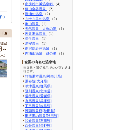
南房総白浜温泉郷
（4）
鋸山金谷温泉
（2）
勝浦の温泉
（2）
件）
九十九里の温泉
（2）
亀山温泉
（1）
天然温泉 人魚の湯
（1）
・千倉
岩井湯元温泉
（1）
長生温泉
（1）
税込)
浦安温泉
（1）
0円～
南房総岩井温泉
（1）
内浦山温泉 藏の湯
（1）
/人）
全国の有名な温泉地
※温泉・貸切風呂でない宿も含ま
れます。
箱根湯本温泉[神奈川県]
湯布院[大分県]
草津温泉[群馬県]
登別温泉[北海道]
道後温泉[愛媛県]
有馬温泉[兵庫県]
下呂温泉[岐阜県]
乳頭温泉郷[秋田県]
田沢湖の温泉[秋田県]
和倉温泉[石川県]
白骨温泉[長野県]