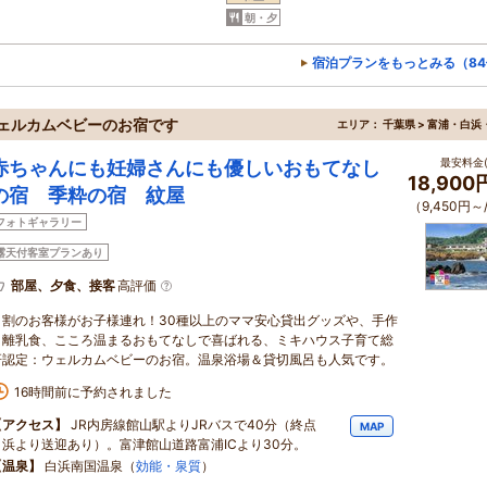
朝・夕
宿泊プランをもっとみる（84
ェルカムベビーのお宿です
エリア：
千葉県 > 富浦・白浜
最安料金(
赤ちゃんにも妊婦さんにも優しいおもてなし
18,90
の宿 季粋の宿 紋屋
（9,450円～
フォトギャラリー
露天付客室プランあり
部屋、夕食、接客
高評価
８割のお客様がお子様連れ！30種以上のママ安心貸出グッズや、手作
り離乳食、こころ温まるおもてなしで喜ばれる、ミキハウス子育て総
研認定：ウェルカムベビーのお宿。温泉浴場＆貸切風呂も人気です。
16時間前に予約されました
【アクセス】
JR内房線館山駅よりJRバスで40分（終点
MAP
白浜より送迎あり）。富津館山道路富浦ICより30分。
【温泉】
白浜南国温泉（
効能・泉質
）