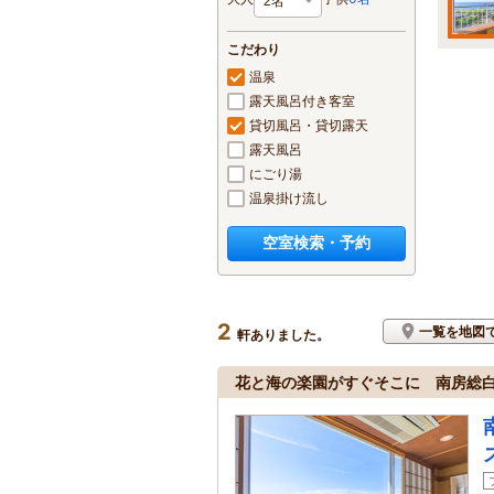
こだわり
温泉
露天風呂付き客室
貸切風呂・貸切露天
露天風呂
にごり湯
温泉掛け流し
空室検索・予約
2
一覧を地図
軒ありました。
花と海の楽園がすぐそこに 南房総