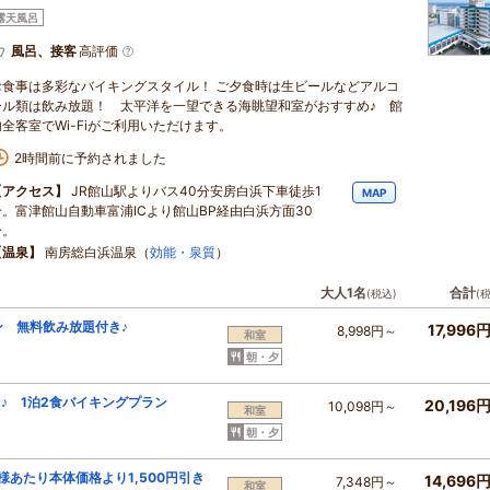
露天風呂
風呂、接客
高評価
お食事は多彩なバイキングスタイル！ ご夕食時は生ビールなどアルコ
ール類は飲み放題！ 太平洋を一望できる海眺望和室がおすすめ♪ 館
内全客室でWi-Fiがご利用いただけます。
2時間前に予約されました
【アクセス】
JR館山駅よりバス40分安房白浜下車徒歩1
MAP
分。富津館山自動車富浦ICより館山BP経由白浜方面30
分。
【温泉】
南房総白浜温泉（
効能・泉質
）
大人1名
合計
(税込)
(
ン 無料飲み放題付き♪
17,996
8,998円～
和室
朝・夕
♪ 1泊2食バイキングプラン
20,196
10,098円～
和室
朝・夕
様あたり本体価格より1,500円引き
14,696
7,348円～
和室