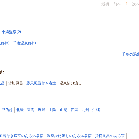
最初
前へ
1
次
小湊温泉(2)
郷(3)
千倉温泉郷(1)
千葉の温
む
風呂
貸切風呂
露天風呂付き客室
温泉掛け流し
甲信越
北陸
東海
近畿
山陰・山陽
四国
九州
沖縄
風呂付き客室のある温泉宿
温泉掛け流しのある温泉宿
貸切風呂のある宿