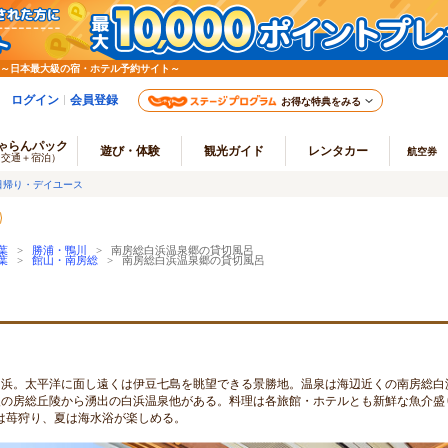
 ～日本最大級の宿・ホテル予約サイト～
ログイン
会員登録
お得な特典をみる
ゃらんパック
遊び・体験
観光ガイド
レンタカー
航空券
（交通＋宿泊）
日帰り・デイユース
葉
>
勝浦・鴨川
> 南房総白浜温泉郷の貸切風呂
葉
>
館山・南房総
> 南房総白浜温泉郷の貸切風呂
白浜。太平洋に面し遠くは伊豆七島を眺望できる景勝地。温泉は海辺近くの南房総白
後の房総丘陵から湧出の白浜温泉他がある。料理は各旅館・ホテルとも新鮮な魚介盛
迄は苺狩り、夏は海水浴が楽しめる。