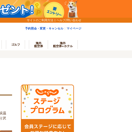
サイトのご利用方法
ヘルプ/問い合わせ
予約照会・変更・キャンセル
マイページ
海外
海外
ゴルフ
航空券
航空券+ホテル
浜温
り沢