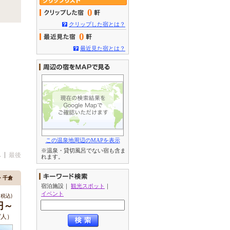
0
クリップした宿とは？
0
最近見た宿とは？
この温泉地周辺のMAPを表示
※温泉・貸切風呂でない宿も含ま
へ
最後
れます。
・千倉
宿泊施設
｜
観光スポット
｜
イベント
税込)
6円～
/人）