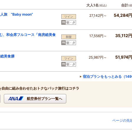
大人1名
合計
(税込)
(
“Baby moon”
54,284
27,142円～
ツイン
朝・夕
む、和会席フルコース「南房総美食
35,112
17,556円～
和室
朝・夕
房総美食膳
51,974
25,987円～
ツイン
朝・夕
宿泊プランをもっとみる（14
を自由に組み合わせたおトクなパック旅行はコチラ
航空券付プラン一覧へ
ページの先