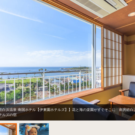
総白浜温泉 南国ホテル【伊東園ホテルズ】】花と海の楽園がすぐそこに 南房総白
テルズの宿