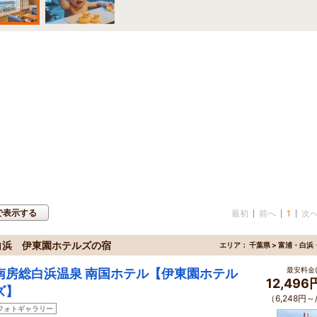
で表示する
最初
前へ
1
次
白浜 伊東園ホテルズの宿
エリア：
千葉県 > 富浦・白浜
最安料金(
南房総白浜温泉 南国ホテル【伊東園ホテル
12,49
ズ】
（6,248円～
フォトギャラリー