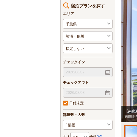
宿泊プランを探す
エリア
チェックイン
チェックアウト
日付未定
【南房
部屋数・人数
東園ホ
大人
子供
0
名