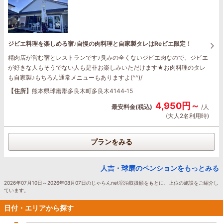
ジビエ料理を楽しめる宿♪自慢の肉料理と自家製タレはReビエ限定！
精肉店が営む宿とレストランです♪臭みの全くないジビエ肉なので、ジビエ
が好きな人もそうでない人も是非お楽しみいただけます★お肉料理のタレ
も自家製♪もちろん通常メニューもありますよ(^^)/
【住所】
熊本県球磨郡多良木町多良木4144‐15
4,950円～
最安料金(税込)
/人
(大人2名利用時)
プランをみる
人吉・球磨のペンションをもっとみる
2026年07月10日～2026年08月07日のじゃらんnet宿泊取扱額をもとに、上位の施設をご紹介し
ています。
日付・エリアから探す