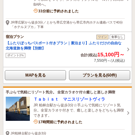
BARへ。
1名がこの宿を見ています
33分前に予約されました
JR帯広駅から徒歩3分／とかち帯広空港から帯広市内ホテル連絡バスで40分
「ホテルヌプカ」下車
宿泊プラン
ツイン
食事なし
【ふたりぼっちパスポート付きプラン｜素泊まり】ふたりだけの自由な
北海道旅を満喫【別館】
15,100円～
合計(税込)
ポイント2%
7,550円～/人(税込)
MAPを見る
プランを見る(60件)
手ぶらで気軽にリゾート気分。 全室カラオケ付☆癒しと楽しさ満喫
Ｔａｂｉｓｔ マニスリゾートヴィラ
JR 柏林台駅から徒歩3分☆手ぶらで気軽にリゾート気
分。全室カラオケ付きで、癒しと楽しさをどちらも満喫
できます。
17時間前に予約されました
JR柏林台駅から徒歩3分