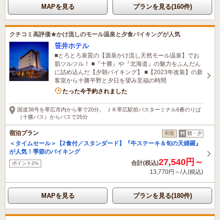
MAPを見る
プランを見る(160件)
クチコミ高評価★かけ流しのモール温泉と夕食バイキングが人気
笹井ホテル
■とろとろ泉質の【源泉かけ流し天然モール温泉】でお
肌ツルツル！ ■『十勝』や『北海道』の魅力をふんだん
に詰め込んだ【夕朝バイキング】 ■【2023年改装】の新
客室から十勝平野と夕日を望み至福の時間
4名がこの宿を見ています
たった今予約されました
国道38号を帯広市内から車で20分。 ＪＲ帯広駅前バスターミナル6番のりば
（十勝バス）からバスで25分
宿泊プラン
和室
朝・夕
＜タイムセール＞【2食付／スタンダード】『牛ステーキ＆旬の天婦羅』
が人気！季節のバイキング
27,540円～
合計(税込)
ポイント2%
13,770円～/人(税込)
MAPを見る
プランを見る(180件)