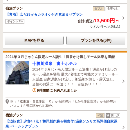
宿泊プラン
ダブル
食事なし
【素泊】広々29㎡★カラオケ付き素泊まりプラン
13,500円～
合計(税込)
ポイント2%
6,750円～/人(税込)
MAPを見る
プランを見る(3件)
2024年３月じゃらん限定ルーム誕生！源泉かけ流しモール温泉を堪能
十勝川温泉 富士ホテル
2024年３月じゃらん限定ルーム誕生！源泉かけ流しの
モール温泉を堪能 最大7名様まで可能のファミリールー
ム誕生 自家源泉かけ流し、加温加水無し・露天無し。
当館のお湯は一味違う！！ 自信あり！！！
2名がこの宿を見ています
9時間前に予約されました
車→『道東道・音更帯広ＩＣ』から約20分『とかち帯広空港』から約40分
バス→ＪＲ帯広駅から約30分。
宿泊プラン
和室
朝・夕
【1泊2食】夕食4.7点！和洋創作膳＆朝食付♪温泉ソムリエ高評価自家源
泉♪ベーシックプラン