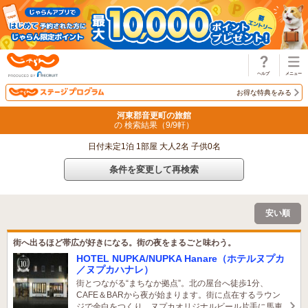
じゃらん
お得な特典をみる
河東郡音更町の旅館
の 検索結果（
9
/
9
軒）
日付未定1泊 1部屋 大人2名 子供0名
条件を変更して再検索
安い順
街へ出るほど帯広が好きになる。街の夜をまるごと味わう。
HOTEL NUPKA/NUPKA Hanare（ホテルヌプカ
／ヌプカハナレ）
街とつながる“まちなか拠点”。北の屋台へ徒歩1分、
CAFE＆BARから夜が始まります。街に点在するラウン
ジで余白をつくり、ヌプカオリジナルビール片手に馬車