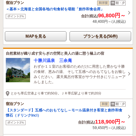
宿泊プラン
和洋室
朝・夕
＜基本＞北海道と全国各地の旬食材を堪能「創作和食会席」
96,800円～
合計(税込)
ポイント2%
48,400円～/人(税込)
MAPを見る
プランを見る(56件)
自然素材が織り成す安らぎの空間と美人の湯に憩う極上の宿
十勝川温泉 三余庵
わずか１１室のお客様のためだけに用意した豊かな十勝
の食材、恵みの湯、 そして五感へのおもてなしをお愉し
みください。 露天風呂付客室がサウナ付きにリニューア
ルしました。
とかち帯広空港より車で約50分。ＪＲ帯広駅より車で約20分
宿泊プラン
和室
朝・夕
【スタンダード】五感へのおもてなし～モール温泉付き客室と創作和食
懐石（ドリンクIncl）
118,900円～
合計(税込)
ポイント2%
59,450円～/人(税込)