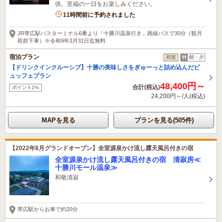
供。至福の一日をお楽しみください。
6名がこの宿を見ています
11時間前に予約されました
JR帯広駅バスターミナル6番より「十勝川温泉行き」路線バスで30分（観月
苑前下車）※令和9年3月31日迄無料
宿泊プラン
和室
朝・夕
【ドリンクインクルーシブ】十勝の美味しさをぎゅーっと詰め込んだビ
ュッフェプラン
48,400円～
合計(税込)
ポイント2%
24,200円～/人(税込)
MAPを見る
プランを見る(505件)
【2022年8月グランドオープン】全室源泉かけ流し露天風呂付きの宿
全室源泉かけ流し露天風呂付きの宿 清寂房≪
十勝川モール温泉≫
和敬清寂
帯広駅からお車で約20分