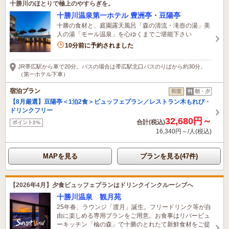
十勝川のほとりで極上のやすらぎを。
十勝川温泉第一ホテル 豊洲亭・豆陽亭
十勝の食材と、庭園露天風呂「森の清流・滝壺の湯」美
人の湯「モール温泉」を心ゆくまでご堪能下さい
4名がこの宿を見ています
10分前に予約されました
JR帯広駅から車で20分。バスの場合は帯広駅北口バスのりばから約30分。
（第一ホテル下車）
宿泊プラン
和室
朝・夕
【8月厳選】豆陽亭＜1泊2食＞ビュッフェプラン／レストラン木もれび・
ドリンクフリー
32,680円～
合計(税込)
ポイント2%
16,340円～/人(税込)
MAPを見る
プランを見る(47件)
【2026年4月】夕食ビュッフェプランはドリンクインクルーシブへ
十勝川温泉 観月苑
25年春、ラウンジ「渡月」誕生。フリードリンク等が自
由に楽しめる専用プランをご用意。お食事はリバービュ
ーキッチン「楡の森」で十勝のとれたて新鮮食材をご提