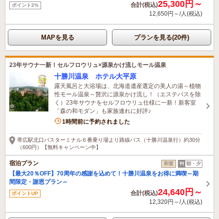
25,300円～
合計(税込)
ポイント2%
12,650円～/人(税込)
MAPを見る
プランを見る(20件)
23年サウナ一新！セルフロウリュ×源泉かけ流しモール温泉
十勝川温泉 ホテル大平原
露天風呂と大浴場は、北海道遺産選定の美人の湯～植物
性モール温泉～贅沢に源泉かけ流し！（エステバスを除
く）23年サウナをセルフロウリュ仕様に一新！新客室
「森の和モダン」も家族連れに好評♪
5名がこの宿を見ています
1時間前に予約されました
帯広駅北口バスターミナル６番乗り場より路線バス（十勝川温泉行）約30分
（600円）【無料キャンペーン中】
宿泊プラン
和室
朝・夕
【最大20％OFF】70周年の感謝を込めて！十勝川温泉をお得に満喫～期
間限定・謝恩プラン～
24,640円～
合計(税込)
ポイントUP
12,320円～/人(税込)