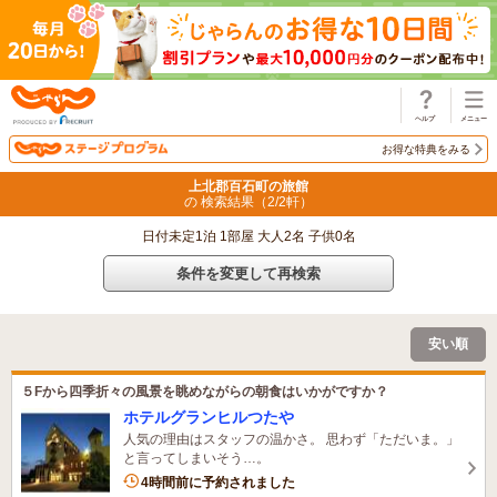
じゃらん
お得な特典をみる
上北郡百石町の旅館
の 検索結果（
2
/
2
軒）
日付未定1泊 1部屋 大人2名 子供0名
条件を変更して再検索
安い順
５Fから四季折々の風景を眺めながらの朝食はいかがですか？
ホテルグランヒルつたや
人気の理由はスタッフの温かさ。 思わず「ただいま。」
と言ってしまいそう…。
1名がこの宿を見ています
4時間前に予約されました