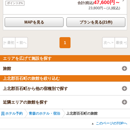
47,600円～
合計(税込)
ポイント2%
23,800円～/人(税込)
MAPを見る
プランを見る(21件)
1
|< 最初
< 前へ
次へ >
最後 >|
エリアを広げて施設を探す
旅館
上北郡百石町の旅館を絞り込む
上北郡百石町から他の宿種別で探す
近隣エリアの旅館を探す
ホテル予約
青森のホテル・宿泊
上北郡百石町の旅館
このページのTOPへ
▲