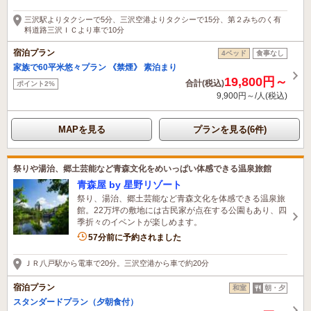
三沢駅よりタクシーで5分、三沢空港よりタクシーで15分、第２みちのく有
料道路三沢ＩＣより車で10分
宿泊プラン
4ベッド
食事なし
家族で60平米悠々プラン 《禁煙》 素泊まり
19,800円～
合計(税込)
ポイント2%
9,900円～/人(税込)
MAPを見る
プランを見る(6件)
祭りや湯治、郷土芸能など青森文化をめいっぱい体感できる温泉旅館
青森屋 by 星野リゾート
祭り、湯治、郷土芸能など青森文化を体感できる温泉旅
館。22万坪の敷地には古民家が点在する公園もあり、四
季折々のイベントが楽しめます。
7名がこの宿を見ています
57分前に予約されました
ＪＲ八戸駅から電車で20分。三沢空港から車で約20分
宿泊プラン
和室
朝・夕
スタンダードプラン（夕朝食付）