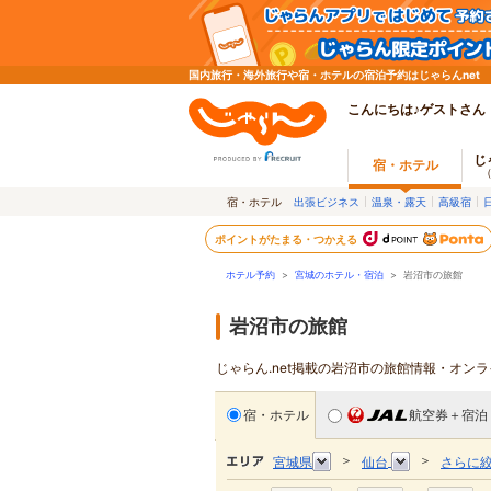
国内旅行・海外旅行や宿・ホテルの宿泊予約はじゃらんnet
こんにちは♪ゲストさん
じ
宿・ホテル
宿・ホテル
出張ビジネス
温泉・露天
高級宿
ポイントがたまる・つかえる
ホテル予約
>
宮城のホテル・宿泊
>
岩沼市の旅館
岩沼市の旅館
じゃらん.net掲載の岩沼市の旅館情報・オン
宿・ホテル
航空券＋宿泊
＞
＞
宮城県
仙台
さらに