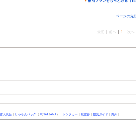
宿泊プランをもっとみる（1
ページの先
最初
前へ
1
次へ
露天風呂
｜
じゃらんパック
（
JR
/
JAL
/
ANA
）｜
レンタカー
｜
航空券
｜
観光ガイド
｜
海外
｜