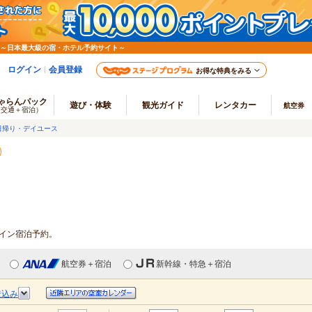
 ～日本最大級の宿・ホテル予約サイト～
ログイン
会員登録
お得な特典をみる
ゃらんパック
遊び・体験
観光ガイド
レンタカー
航空券
（交通＋宿泊）
日帰り・デイユース
ライン宿泊予約。
航空券＋宿泊
新幹線・特急＋宿泊
絞込み