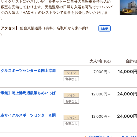
「サイクリストにやさしい宿」をモットーに自分の自転車を持ち込め
る客室を完備しております。天然温泉の日帰り入浴も可能です♪ハンバ
ーグの人気店「HACHI」のレストランで食事もお楽しみいただけま
す。
【アクセス】
仙台東部道路（有料）名取ICから東へ約3
MAP
分。
大人1名
合計
(税込)
(
イクルスポーツセンター＆閖上港周
14,000
7,000円～
ツイン
食事なし
食事無】閖上港周辺散策もめいっぱ
24,000
12,000円～
ツイン
食事なし
取市サイクルスポーツセンター＆閖
24,000
12,000円～
ツイン
食事なし