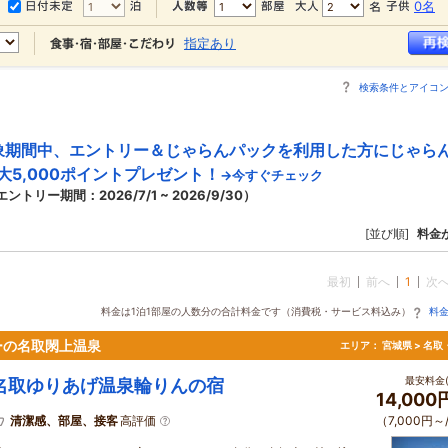
0名
指定あり
検索条件とアイコ
象期間中、エントリー＆じゃらんパックを利用した方にじゃら
大5,000ポイントプレゼント！
→今すぐチェック
エントリー期間：2026/7/1 ~ 2026/9/30）
[並び順]
料金
最初
前へ
1
次
料金は1泊1部屋の人数分の合計料金です（消費税・サービス料込み）
料
ーの名取閖上温泉
エリア：
宮城県 > 名
最安料金(
名取ゆりあげ温泉輪りんの宿
14,00
清潔感、部屋、接客
高評価
（7,000円～