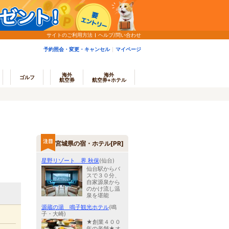
サイトのご利用方法
ヘルプ/問い合わせ
予約照会・変更・キャンセル
マイページ
海外
海外
ゴルフ
航空券
航空券+ホテル
宮城県の宿・ホテル[PR]
星野リゾート 界 秋保
(仙台)
仙台駅からバ
スで３０分、
自家源泉から
のかけ流し温
泉を堪能
源蔵の湯 鳴子観光ホテル
(鳴
子・大崎)
★創業４００
年の老舗★オ