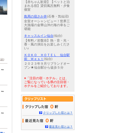
【赤ちゃん歓迎】【ペットと泊
まれる宿】貸切風呂無料・夕食
個室
島周の宿さか井
(石巻・気仙沼)
全室オーシャンビュー！世界三
大漁場の金華山沖の海の幸をご
堪能
キャッスルイン仙台
(仙台)
【有料／岩盤浴】熱・音・光・
香・風の演出をお楽しみくださ
い♪
ＫＯＫＯ ＨＯＴＥＬ 仙台駅
前 Ｗｅｓｔ
(仙台)
税込)
２０２３年９月リブランドオー
プン★仙台駅から徒歩５分
円～
※「注目の宿・ホテル」とは、
ご覧になっている県の注目宿・
ホテルをご紹介しております。
円～
0
円～
クリップした宿とは？
0
最近見た宿とは？