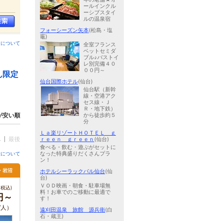
ールインクル
ーシブスタイ
ルの温泉宿
フォーシーズン矢本
(松島・塩
竈)
ンについて
全室フランス
ベットセミダ
ブル♪バストイ
レ別完備４０
００円～
ん限定
仙台国際ホテル
(仙台)
仙台駅（新幹
線・空港アク
セス線・Ｊ
Ｒ・地下鉄）
から徒歩約５
が安い順
分
Ｌａ楽リゾートＨＯＴＥＬ ｇ
へ
最後
ｒｅｅｎ ｇｒｅｅｎ
(仙台)
食べる・飲む・遊ぶがセットに
なった特典盛りだくさんプラ
金について
ン！
取・岩沼
ホテルシーラックパル仙台
(仙
台)
ＶＯＤ映画・朝食・駐車場無
税込)
料！お車でのご移動に最適で
0円～
す！
/人）
遠刈田温泉 旅館 源兵衛
(白
石・蔵王)