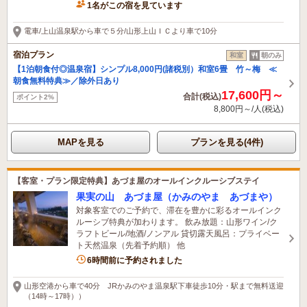
1名がこの宿を見ています
電車/上山温泉駅から車で５分/山形上山ＩＣより車で10分
宿泊プラン
和室
朝のみ
【1泊朝食付◎温泉宿】シンプル8,000円(諸税別）和室6畳 竹～梅 ≪
朝食無料特典≫／除外日あり
17,600円～
合計(税込)
ポイント2%
8,800円～/人(税込)
MAPを見る
プランを見る(4件)
【客室・プラン限定特典】あづま屋のオールインクルーシブステイ
果実の山 あづま屋（かみのやま あづまや）
対象客室でのご予約で、滞在を豊かに彩るオールインク
ルーシブ特典が加わります。 飲み放題：山形ワイン/ク
ラフトビール/地酒/ノンアル 貸切露天風呂：プライベー
ト天然温泉（先着予約順） 他
6時間前に予約されました
山形空港から車で40分 JRかみのやま温泉駅下車徒歩10分・駅まで無料送迎
（14時～17時））