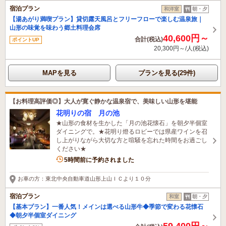
宿泊プラン
和洋室
朝・夕
【湯あがり満喫プラン】貸切露天風呂とフリーフローで楽しむ温泉旅｜
山形の味覚を味わう郷土料理会席
40,600円～
合計(税込)
ポイントUP
20,300円～/人(税込)
MAPを見る
プランを見る(29件)
【お料理高評価◎】大人が寛ぐ静かな温泉宿で、美味しい山形を堪能
花明りの宿 月の池
★山形の食材を生かした「月の池花懐石」を朝夕半個室
ダイニングで。★花明り燈るロビーでは県産ワインを召
し上がりながら大切な方と喧騒を忘れた時間をお過ごし
ください★
1名がこの宿を見ています
5時間前に予約されました
お車の方：東北中央自動車道山形上山ＩＣより１０分
宿泊プラン
和室
朝・夕
【基本プラン】一番人気！メインは選べる山形牛◆季節で変わる花懐石
◆朝夕半個室ダイニング
59,400円～