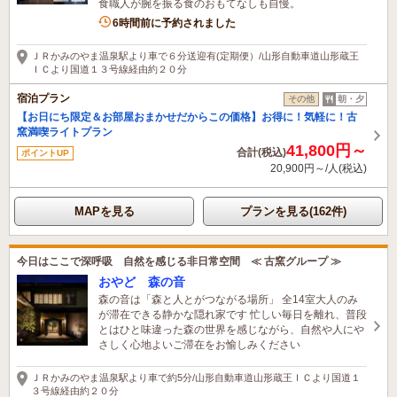
食職人が腕を振る食のおもてなしも自慢。
6時間前に予約されました
ＪＲかみのやま温泉駅より車で６分送迎有(定期便）/山形自動車道山形蔵王
ＩＣより国道１３号線経由約２０分
宿泊プラン
その他
朝・夕
【お日にち限定＆お部屋おまかせだからこの価格】お得に！気軽に！古
窯満喫ライトプラン
41,800円～
合計(税込)
ポイントUP
20,900円～/人(税込)
MAPを見る
プランを見る(162件)
今日はここで深呼吸 自然を感じる非日常空間 ≪ 古窯グループ ≫
おやど 森の音
森の音は「森と人とがつながる場所」 全14室大人のみ
が滞在できる静かな隠れ家です 忙しい毎日を離れ、普段
とはひと味違った森の世界を感じながら、自然や人にや
さしく心地よいご滞在をお愉しみください
ＪＲかみのやま温泉駅より車で約5分/山形自動車道山形蔵王ＩＣより国道１
３号線経由約２０分