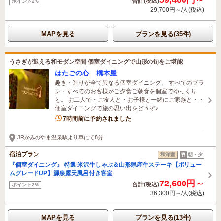
合計(税込)
ポイント2%
29,700円～/人(税込)
MAPを見る
プランを見る(35件)
うさぎが迎える和モダン空間 個室ダイニングで山形の旬をご堪能
はたごの心 橋本屋
趣き・造りが全て異なる個室ダイニング。 すべてのプラ
ン・すべてのお客様がご夕食ご朝食を個室でゆっくり
と。 お二人で・ご友人と・お子様と一緒にご家族と・・
個室ダイニングで旅の思い出をどうぞ♪
1名がこの宿を見ています
7時間前に予約されました
JRかみのやま温泉駅より車にて8分
宿泊プラン
和洋室
朝・夕
『個室ダイニング』 特選 米沢牛しゃぶ＆山形県産牛ステーキ【ボリュー
ムグレードUP】源泉露天風呂付き客室
72,600円～
合計(税込)
ポイント2%
36,300円～/人(税込)
MAPを見る
プランを見る(13件)