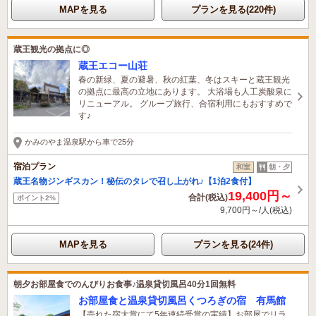
MAPを見る
プランを見る(220件)
蔵王観光の拠点に◎
蔵王エコー山荘
春の新緑、夏の避暑、秋の紅葉、冬はスキーと蔵王観光
の拠点に最高の立地にあります。 大浴場も人工炭酸泉に
リニューアル。 グループ旅行、合宿利用にもおすすめで
す♪
かみのやま温泉駅から車で25分
宿泊プラン
和室
朝・夕
蔵王名物ジンギスカン！秘伝のタレで召し上がれ♪【1泊2食付】
19,400円～
合計(税込)
ポイント2%
9,700円～/人(税込)
MAPを見る
プランを見る(24件)
朝夕お部屋食でのんびりお食事♪温泉貸切風呂40分1回無料
お部屋食と温泉貸切風呂くつろぎの宿 有馬館
【売れた宿大賞にて5年連続受賞の実績】お部屋でリラ