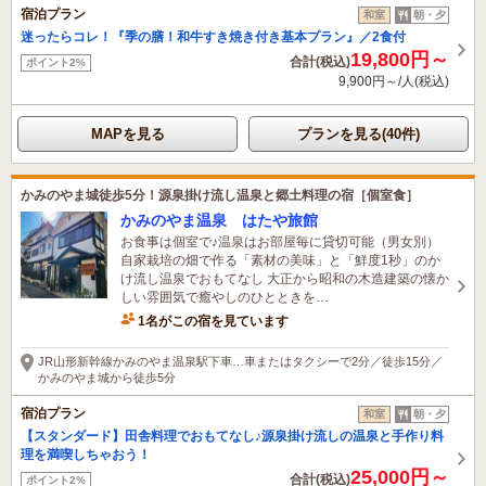
宿泊プラン
和室
朝・夕
迷ったらコレ！『季の膳！和牛すき焼き付き基本プラン』／2食付
19,800円～
合計(税込)
ポイント2%
9,900円～/人(税込)
MAPを見る
プランを見る(40件)
かみのやま城徒歩5分！源泉掛け流し温泉と郷土料理の宿［個室食］
かみのやま温泉 はたや旅館
お食事は個室で♪温泉はお部屋毎に貸切可能（男女別）
自家栽培の畑で作る「素材の美味」と「鮮度1秒」のか
け流し温泉でおもてなし 大正から昭和の木造建築の懐か
しい雰囲気で癒やしのひとときを…
1名がこの宿を見ています
JR山形新幹線かみのやま温泉駅下車…車またはタクシーで2分／徒歩15分／
かみのやま城から徒歩5分
宿泊プラン
和室
朝・夕
【スタンダード】田舎料理でおもてなし♪源泉掛け流しの温泉と手作り料
理を満喫しちゃおう！
25,000円～
合計(税込)
ポイント2%