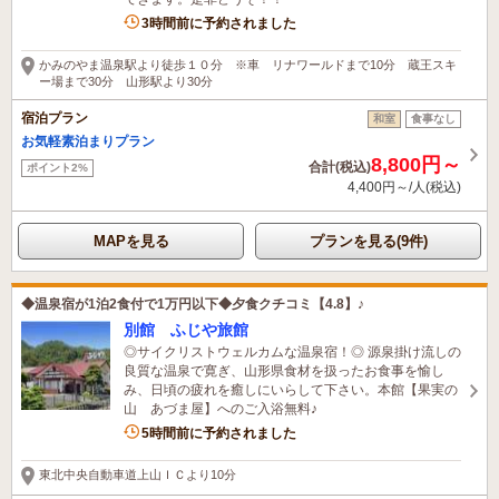
3時間前に予約されました
かみのやま温泉駅より徒歩１０分 ※車 リナワールドまで10分 蔵王スキ
ー場まで30分 山形駅より30分
宿泊プラン
和室
食事なし
お気軽素泊まりプラン
8,800円～
合計(税込)
ポイント2%
4,400円～/人(税込)
MAPを見る
プランを見る(9件)
◆温泉宿が1泊2食付で1万円以下◆夕食クチコミ【4.8】♪
別館 ふじや旅館
◎サイクリストウェルカムな温泉宿！◎ 源泉掛け流しの
良質な温泉で寛ぎ、山形県食材を扱ったお食事を愉し
み、日頃の疲れを癒しにいらして下さい。本館【果実の
山 あづま屋】へのご入浴無料♪
5時間前に予約されました
東北中央自動車道上山ＩＣより10分