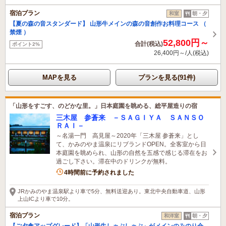
宿泊プラン
和室
朝・夕
【夏の森の音スタンダード】 山形牛メインの森の音創作お料理コース （
禁煙 ）
52,800円～
合計(税込)
ポイント2%
26,400円～/人(税込)
MAPを見る
プランを見る(91件)
「山形をすごす、のどかな里。」日本庭園を眺める、総平屋造りの宿
三木屋 参蒼来 －ＳＡＧＩＹＡ ＳＡＮＳＯ
ＲＡＩ－
～名湯一門 高見屋～2020年「三木屋 参蒼来」とし
て、かみのやま温泉にリブランドOPEN。全客室から日
本庭園を眺められ、山形の自然を五感で感じる滞在をお
過ごし下さい。滞在中のドリンクが無料。
4時間前に予約されました
JRかみのやま温泉駅より車で5分、無料送迎あり。東北中央自動車道、山形
上山ICより車で10分。
宿泊プラン
和洋室
朝・夕
【ご夕食アップグレード】「山形牛しゃぶしゃぶ」がメインのみのり会