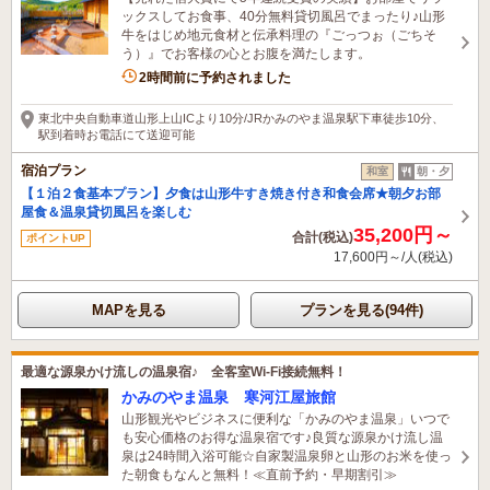
ックスしてお食事、40分無料貸切風呂でまったり♪山形
牛をはじめ地元食材と伝承料理の『ごっつぉ（ごちそ
う）』でお客様の心とお腹を満たします。
2時間前に予約されました
東北中央自動車道山形上山ICより10分/JRかみのやま温泉駅下車徒歩10分、
駅到着時お電話にて送迎可能
宿泊プラン
和室
朝・夕
【１泊２食基本プラン】夕食は山形牛すき焼き付き和食会席★朝夕お部
屋食＆温泉貸切風呂を楽しむ
35,200円～
合計(税込)
ポイントUP
17,600円～/人(税込)
MAPを見る
プランを見る(94件)
最適な源泉かけ流しの温泉宿♪ 全客室Wi-Fi接続無料！
かみのやま温泉 寒河江屋旅館
山形観光やビジネスに便利な「かみのやま温泉」いつで
も安心価格のお得な温泉宿です♪良質な源泉かけ流し温
泉は24時間入浴可能☆自家製温泉卵と山形のお米を使っ
た朝食もなんと無料！≪直前予約・早期割引≫