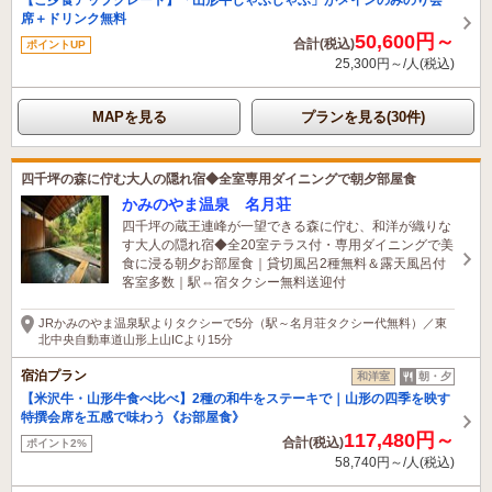
席＋ドリンク無料
50,600円～
合計(税込)
ポイントUP
25,300円～/人(税込)
MAPを見る
プランを見る(30件)
四千坪の森に佇む大人の隠れ宿◆全室専用ダイニングで朝夕部屋食
かみのやま温泉 名月荘
四千坪の蔵王連峰が一望できる森に佇む、和洋が織りな
す大人の隠れ宿◆全20室テラス付・専用ダイニングで美
食に浸る朝夕お部屋食｜貸切風呂2種無料＆露天風呂付
客室多数｜駅⇔宿タクシー無料送迎付
JRかみのやま温泉駅よりタクシーで5分（駅～名月荘タクシー代無料）／東
北中央自動車道山形上山ICより15分
宿泊プラン
和洋室
朝・夕
【米沢牛・山形牛食べ比べ】2種の和牛をステーキで｜山形の四季を映す
特撰会席を五感で味わう《お部屋食》
117,480円～
合計(税込)
ポイント2%
58,740円～/人(税込)