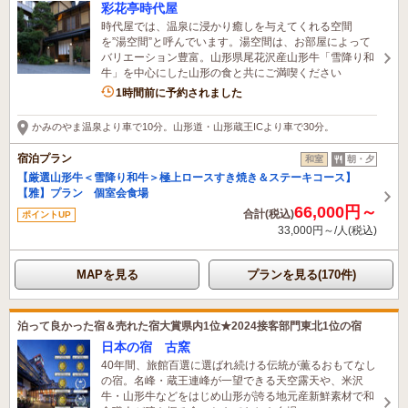
彩花亭時代屋
時代屋では、温泉に浸かり癒しを与えてくれる空間
を”湯空間”と呼んでいます。湯空間は、お部屋によって
バリエーション豊富。山形県尾花沢産山形牛「雪降り和
牛」を中心にした山形の食と共にご満喫ください
1時間前に予約されました
かみのやま温泉より車で10分。山形道・山形蔵王ICより車で30分。
宿泊プラン
和室
朝・夕
【厳選山形牛＜雪降り和牛＞極上ロースすき焼き＆ステーキコース】
【雅】プラン 個室会食場
66,000円～
合計(税込)
ポイントUP
33,000円～/人(税込)
MAPを見る
プランを見る(170件)
泊って良かった宿＆売れた宿大賞県内1位★2024接客部門東北1位の宿
日本の宿 古窯
40年間、旅館百選に選ばれ続ける伝統が薫るおもてなし
の宿。名峰・蔵王連峰が一望できる天空露天や、米沢
牛・山形牛などをはじめ山形が誇る地元産新鮮素材で和