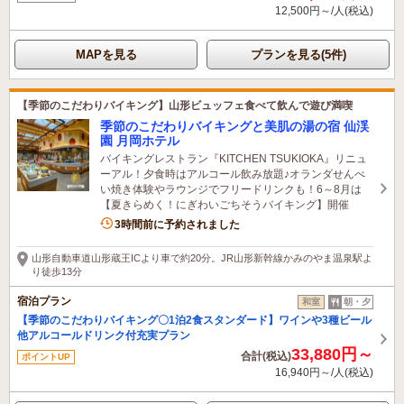
12,500円～/人(税込)
MAPを見る
プランを見る(5件)
【季節のこだわりバイキング】山形ビュッフェ食べて飲んで遊び満喫
季節のこだわりバイキングと美肌の湯の宿 仙渓
園 月岡ホテル
バイキングレストラン『KITCHEN TSUKIOKA』リニュ
ーアル！夕食時はアルコール飲み放題♪オランダせんべ
い焼き体験やラウンジでフリードリンクも！6～8月は
【夏きらめく！にぎわいごちそうバイキング】開催
1名がこの宿を見ています
3時間前に予約されました
山形自動車道山形蔵王ICより車で約20分。JR山形新幹線かみのやま温泉駅よ
り徒歩13分
宿泊プラン
和室
朝・夕
【季節のこだわりバイキング〇1泊2食スタンダード】ワインや3種ビール
他アルコールドリンク付充実プラン
33,880円～
合計(税込)
ポイントUP
16,940円～/人(税込)