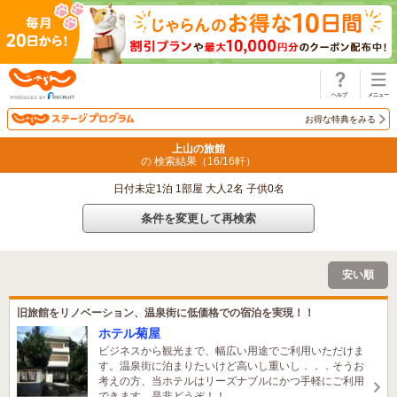
じゃらん
お得な特典をみる
上山の旅館
の 検索結果（
16
/
16
軒）
日付未定1泊 1部屋 大人2名 子供0名
条件を変更して再検索
安い順
旧旅館をリノベーション、温泉街に低価格での宿泊を実現！！
ホテル菊屋
ビジネスから観光まで、幅広い用途でご利用いただけま
す。温泉街に泊まりたいけど高いし重いし．．．そうお
考えの方、当ホテルはリーズナブルにかつ手軽にご利用
できます。是非どうぞ！！