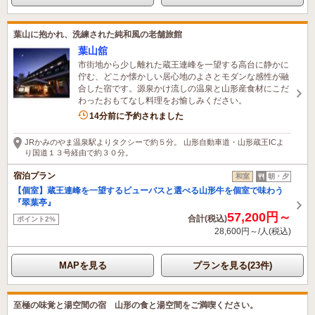
葉山に抱かれ、洗練された純和風の老舗旅館
葉山舘
市街地から少し離れた蔵王連峰を一望する高台に静かに
佇む、どこか懐かしい居心地のよさとモダンな感性が融
合した宿です。源泉かけ流しの温泉と山形産食材にこだ
わったおもてなし料理をお愉しみください。
14分前に予約されました
JRかみのやま温泉駅よりタクシーで約５分。 山形自動車道・山形蔵王ICよ
り国道１３号経由で約３０分。
宿泊プラン
和室
朝・夕
【個室】蔵王連峰を一望するビューバスと選べる山形牛を個室で味わう
『翠葉亭』
57,200円～
合計(税込)
ポイント2%
28,600円～/人(税込)
MAPを見る
プランを見る(23件)
至極の味覚と湯空間の宿 山形の食と湯空間をご満喫ください。