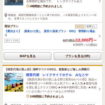
る開放的な施設です。 レンタサイクルあり
4時間前に予約されました
磐越道、猪苗代磐梯高原ＩＣより車で約15分。ＪＲ猪苗代駅よりタクシー10
分。 冬季スタッドレスタイヤ必須
宿泊プラン
ツイン
食事なし
【素泊まり】 源泉かけ流し 貸切り温泉プラン BBQ 管理釣り場あ
り
12,000円～
合計(税込)
ポイント2%
6,000円～/人(税込)
MAPを見る
プランを見る(3件)
【猪苗代湖が真ん前】湖畔サウナやBBQ、遊覧船など愉しみ満載◎
猪苗代湖 レイクサイドホテル みなとや
【猪苗代湖が目の前にある野口英世ゆかりの宿】 絶品≪
中華料理コース料理≫大人気プラン ★大人気★猪苗代湖
を望む屋上テラスでBBQ ★本格中国料理に舌鼓♪ ★米粉
パンが人気♪ベーカリーみなとやOPEN
16時間前に予約されました