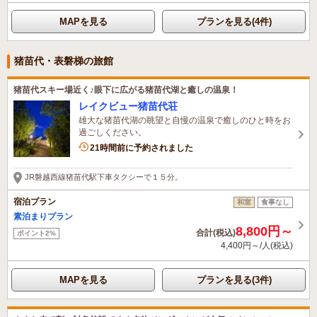
MAPを見る
プランを見る(4件)
猪苗代・表磐梯の旅館
猪苗代スキー場近く♪眼下に広がる猪苗代湖と癒しの温泉！
レイクビュー猪苗代荘
雄大な猪苗代湖の眺望と自慢の温泉で癒しのひと時をお
過ごしください。
21時間前に予約されました
JR磐越西線猪苗代駅下車タクシーで１５分。
宿泊プラン
和室
食事なし
素泊まりプラン
8,800円～
合計(税込)
ポイント2%
4,400円～/人(税込)
MAPを見る
プランを見る(3件)