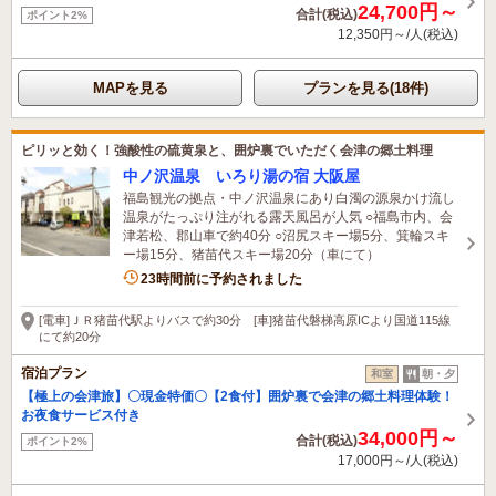
24,700円～
合計(税込)
ポイント2%
12,350円～/人(税込)
MAPを見る
プランを見る(18件)
ピリッと効く！強酸性の硫黄泉と、囲炉裏でいただく会津の郷土料理
中ノ沢温泉 いろり湯の宿 大阪屋
福島観光の拠点・中ノ沢温泉にあり白濁の源泉かけ流し
温泉がたっぷり注がれる露天風呂が人気 ○福島市内、会
津若松、郡山車で約40分 ○沼尻スキー場5分、箕輪スキ
ー場15分、猪苗代スキー場20分（車にて）
23時間前に予約されました
[電車]ＪＲ猪苗代駅よりバスで約30分 [車]猪苗代磐梯高原ICより国道115線
にて約20分
宿泊プラン
和室
朝・夕
【極上の会津旅】〇現金特価〇【2食付】囲炉裏で会津の郷土料理体験！
お夜食サービス付き
34,000円～
合計(税込)
ポイント2%
17,000円～/人(税込)