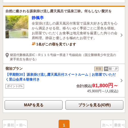
自然に癒される源泉掛け流し露天風呂で温泉三昧。何もしない贅沢を
静楓亭
全室掛け流しの露天風呂付客室で温泉大好きな貴方を心
から満足させる宿。移ろいゆく季節ごとに景色を堪能。
お部屋でいただくお食事は地元食材を厳選した拘りの会
席料理。静寂と優しさを極めたお宿です。
1名がこの宿を見ています
猪苗代磐梯高原IC－R１１５号線ー県道７号線経由（国立磐梯青少年交流の
家手前左を曲がる）
宿泊プラン
和室
朝・夕
【早期割30】源泉掛け流し露天風呂付スイートルーム｜お部屋でいただ
く里山会席＆朝食付き
91,800円～
合計(税込)
ポイント2%
45,900円～/人(税込)
MAPを見る
プランを見る(43件)
1
|< 最初
< 前へ
次へ >
最後 >|