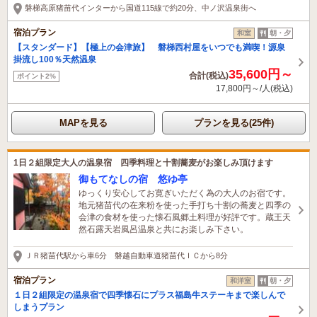
磐梯高原猪苗代インターから国道115線で約20分、中ノ沢温泉街へ
宿泊プラン
和室
朝・夕
【スタンダード】【極上の会津旅】 磐梯西村屋をいつでも満喫！源泉
掛流し100％天然温泉
35,600円～
合計(税込)
ポイント2%
17,800円～/人(税込)
MAPを見る
プランを見る(25件)
1日２組限定大人の温泉宿 四季料理と十割蕎麦がお楽しみ頂けます
御もてなしの宿 悠ゆ亭
ゆっくり安心してお寛ぎいただく為の大人のお宿です。
地元猪苗代の在来粉を使った手打ち十割の蕎麦と四季の
会津の食材を使った懐石風郷土料理が好評です。蔵王天
然石露天岩風呂温泉と共にお楽しみ下さい。
ＪＲ猪苗代駅から車6分 磐越自動車道猪苗代ＩＣから8分
宿泊プラン
和洋室
朝・夕
１日２組限定の温泉宿で四季懐石にプラス福島牛ステーキまで楽しんで
しまうプラン