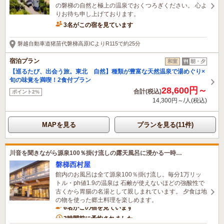
の磐梯の自然と極上の温泉でおくつろぎください。 心よ
りお待ち申し上げております。
3名がこの宿を見ています
磐越自動車道猪苗代磐梯高原ICよりR115で約25分
宿泊プラン
和室
朝・夕
【巡るたび、出会う旅。東北 自然】種類が豊富な天然温泉で湯めぐり×
旬の味覚を満喫！2食付プラン
28,600円～
合計(税込)
ポイント2%
14,300円～/人(税込)
MAPを見る
プランを見る(11件)
川音を聞きながら源泉100％掛け流しの露天風呂に浸かる一時…
磐梯西村屋
館内のお風呂は全て源泉100％掛け流し。毎分1万リッ
トル・ph値1.9の温泉は 石鹸が使えないほどの強酸性で
古くから胃腸の名湯として親しまれています。 夕食は地
の物を使った郷土料理を楽しめます。
6名がこの宿を見ています
3時間前に予約されました