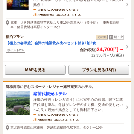
拠点！
1名がこの宿を見ています
17時間前に予約されました
電車 ＪＲ磐越西線猪苗代駅より車10分送迎あり（要予約） 車磐越自動
車・猪苗代磐梯高原インター15分
宿泊プラン
その他
朝・夕
【極上の会津旅】会津の地酒飲み比べセット付き1泊2食
24,700円～
合計(税込)
ポイント2%
12,350円～/人(税込)
MAPを見る
プランを見る(18件)
磐梯高原に佇むスポーツ・レジャー施設充実のホテル。
猪苗代観光ホテル
洋風の外観（レンガ造り）に和室中心の旅館。眼下に猪
苗代湖を望み、冬はゲレンデのすぐ横。交通の便もたい
へん良く観光の拠点としても御利用下さい。
2名がこの宿を見ています
3時間前に予約されました
東北新幹線郡山駅乗換、磐越西線猪苗代駅下車、タクシー10分