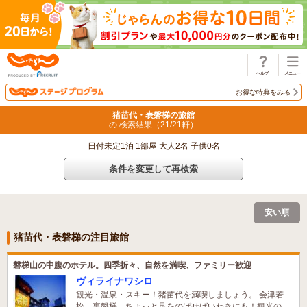
じゃらん
お得な特典をみる
猪苗代・表磐梯の旅館
の 検索結果（
21
/
21
軒）
日付未定1泊 1部屋 大人2名 子供0名
条件を変更して再検索
安い順
猪苗代・表磐梯の注目旅館
磐梯山の中腹のホテル。四季折々、自然を満喫、ファミリー歓迎
ヴィライナワシロ
観光・温泉・スキー！猪苗代を満喫しましょう。 会津若
松、裏磐梯、ちょっと足をのばせばいわきにも！観光の