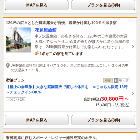
MAPを見る
プランを見る(8件)
120坪の広々とした庭園露天が自慢。源泉かけ流し100％の温泉宿
花見屋旅館
中ノ沢温泉随一の広さを誇る、120坪の日本庭園の大露
天風呂でゆったり… 硫黄の香りがほのかに漂う白濁の温
泉は、24時間源泉かけ流しでお楽しみいただけます。
1名がこの宿を見ています
JR磐越西線猪苗代駅よりバス３０分。東北自動車道郡山JCTより２０分の中
の沢温泉１１５号。
宿泊プラン
和室
朝・夕
【極上の会津旅】大きな庭園露天で癒しの休日を ≪じゃらん限定 13時
～チェックインOK≫
30,800円～
合計(税込)
ポイント2%
15,400円～/人(税込)
MAPを見る
プランを見る(8件)
磐梯高原に佇むスポーツ・レジャー施設充実のホテル。