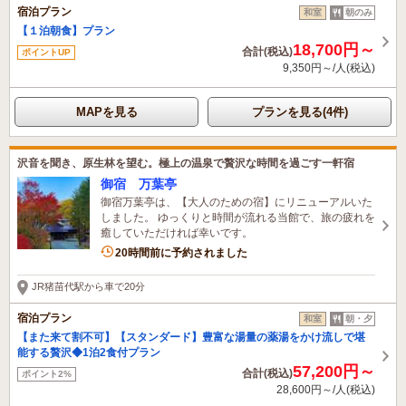
宿泊プラン
和室
朝のみ
【１泊朝食】プラン
18,700円～
合計(税込)
ポイントUP
9,350円～/人(税込)
MAPを見る
プランを見る(4件)
沢音を聞き、原生林を望む。極上の温泉で贅沢な時間を過ごす一軒宿
御宿 万葉亭
御宿万葉亭は、【大人のための宿】にリニューアルいた
しました。 ゆっくりと時間が流れる当館で、旅の疲れを
癒していただければ幸いです。
20時間前に予約されました
JR猪苗代駅から車で20分
宿泊プラン
和室
朝・夕
【また来て割不可】【スタンダード】豊富な湯量の薬湯をかけ流しで堪
能する贅沢◆1泊2食付プラン
57,200円～
合計(税込)
ポイント2%
28,600円～/人(税込)