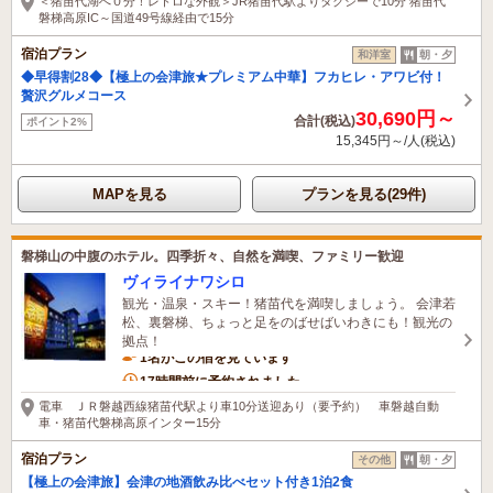
＜猪苗代湖へ０分！レトロな外観＞JR猪苗代駅よりタクシーで10分 猪苗代
磐梯高原IC～国道49号線経由で15分
宿泊プラン
和洋室
朝・夕
◆早得割28◆【極上の会津旅★プレミアム中華】フカヒレ・アワビ付！
贅沢グルメコース
30,690円～
合計(税込)
ポイント2%
15,345円～/人(税込)
MAPを見る
プランを見る(29件)
磐梯山の中腹のホテル。四季折々、自然を満喫、ファミリー歓迎
ヴィライナワシロ
観光・温泉・スキー！猪苗代を満喫しましょう。 会津若
松、裏磐梯、ちょっと足をのばせばいわきにも！観光の
拠点！
1名がこの宿を見ています
17時間前に予約されました
電車 ＪＲ磐越西線猪苗代駅より車10分送迎あり（要予約） 車磐越自動
車・猪苗代磐梯高原インター15分
宿泊プラン
その他
朝・夕
【極上の会津旅】会津の地酒飲み比べセット付き1泊2食