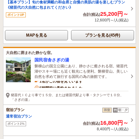
【基本プラン】旬の食材満載の和会席と自慢の美肌の湯を楽しむプラン
《猪苗代の大自然に包まれてください》
25,200円～
合計(税込)
ポイントUP
12,600円～/人(税込)
MAPを見る
プランを見る(45件)
大自然に囲まれた静かな宿。
国民宿舎さぎの湯
磐梯山の国立公園にあり、静かさに癒される宿。猪苗代
湖やスキー場にも近く観光にも便利。磐梯登山。美しい
自然を求めて旅行する国民の為の旅館です。
1名がこの宿を見ています
5時間前に予約されました
猪苗代ＩＣより車で１５分、または猪苗代駅より車・タクシーで１０分、
「さぎの湯」
宿泊プラン
和室
朝・夕
通常宿泊プラン
16,800円～
合計(税込)
ポイント2%
8,400円～/人(税込)