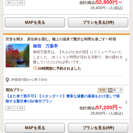
52,800円～
合計(税込)
ポイント2%
26,400円～/人(税込)
MAPを見る
プランを見る(3件)
沢音を聞き、原生林を望む。極上の温泉で贅沢な時間を過ごす一軒宿
御宿 万葉亭
御宿万葉亭は、【大人のための宿】にリニューアルいた
しました。 ゆっくりと時間が流れる当館で、旅の疲れを
癒していただければ幸いです。
20時間前に予約されました
JR猪苗代駅から車で20分
宿泊プラン
和室
朝・夕
【また来て割不可】【スタンダード】豊富な湯量の薬湯をかけ流しで堪
能する贅沢◆1泊2食付プラン
57,200円～
合計(税込)
ポイント2%
28,600円～/人(税込)
MAPを見る
プランを見る(4件)