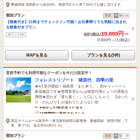
磐越西線 翁島駅から徒歩8分。猪苗代ICから車で10分でお越し頂けます。
宿泊プラン
和室
朝のみ
【朝食付き】21時までチェックイン可能！お仕事帰りでも気軽に泊まれ
る朝食付きプラン
19,800円～
合計(税込)
ポイント2%
9,900円～/人(税込)
MAPを見る
プランを見る(5件)
直前予約でも利用可能なクーポンを今だけ設定中！
フォレストリゾート 猪苗代 四季の里
★4/1受付開始！福島県「また来て。」割キャンペーン
参加施設です★禁煙客室からは猪苗代湖ビューの景観を
満喫★思わず『落ち着く～』と口にしちゃう、【ゆった
り・のんびり】が溢れてたまらない宿
2名がこの宿を見ています
15時間前に予約されました
限定タイムセール販売中！東北新幹線郡山駅乗換、磐越西線「猪苗代駅」下
車、車で7分、徒歩40分(約3ｋｍ)
宿泊プラン
和室
朝・夕