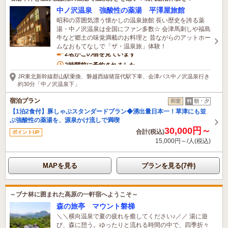
中ノ沢温泉 強酸性の薬湯 平澤屋旅館
昭和の雰囲気漂う懐かしの温泉旅館 長い歴史を誇る薬
湯・中ノ沢温泉は全国にファン多数☆ 会津馬刺しや福島
牛など郷土の味覚満載のお料理と 昔ながらのアットホー
ムなおもてなしで「ザ・温泉旅」体験！
2名がこの宿を見ています
2時間前に予約されました
JR東北新幹線郡山駅乗換、磐越西線猪苗代駅下車、会津バス中ノ沢温泉行き
約30分「中ノ沢温泉下」
宿泊プラン
和室
朝・夕
【1泊2食付】豚しゃぶスタンダードプラン◆湧出量日本一！草津にも並
ぶ強酸性の薬湯を、源泉かけ流しで満喫
30,000円～
合計(税込)
ポイントUP
15,000円～/人(税込)
MAPを見る
プランを見る(7件)
～ブナ林に囲まれた高原の一軒宿へようこそ～
森の旅亭 マウント磐梯
＼＼横向温泉で夏の疲れを癒してください♪／／ 湯に遊
び、森に憩う。ゆったりと流れる時間の中で、四季折々