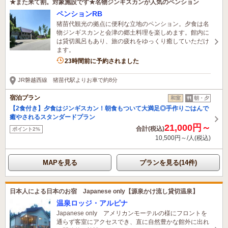
★また来て割。対象施設です★名物ジンギスカンが人気のペンション
ペンションRB
猪苗代観光の拠点に便利な立地のペンション。夕食は名
物ジンギスカンと会津の郷土料理を楽しめます。館内に
は貸切風呂もあり、旅の疲れをゆっくり癒していただけ
ます。
23時間前に予約されました
JR磐越西線 猪苗代駅よりお車で約8分
宿泊プラン
和室
朝・夕
【2食付き】夕食はジンギスカン！朝食もついて大満足◎手作りごはんで
癒やされるスタンダードプラン
21,000円～
合計(税込)
ポイント2%
10,500円～/人(税込)
MAPを見る
プランを見る(14件)
日本人による日本のお宿 Japanese only【源泉かけ流し貸切温泉】
温泉ロッジ・アルピナ
Japanese only アメリカンモーテルの様にフロントを
通らず客室にアクセスでき、直に自然豊かな館外に出れ