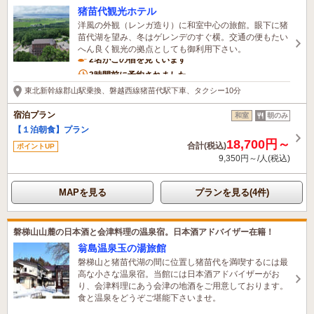
猪苗代観光ホテル
洋風の外観（レンガ造り）に和室中心の旅館。眼下に猪
苗代湖を望み、冬はゲレンデのすぐ横。交通の便もたい
へん良く観光の拠点としても御利用下さい。
2名がこの宿を見ています
3時間前に予約されました
東北新幹線郡山駅乗換、磐越西線猪苗代駅下車、タクシー10分
宿泊プラン
和室
朝のみ
【１泊朝食】プラン
18,700円～
合計(税込)
ポイントUP
9,350円～/人(税込)
MAPを見る
プランを見る(4件)
磐梯山山麓の日本酒と会津料理の温泉宿。日本酒アドバイザー在籍！
翁島温泉玉の湯旅館
磐梯山と猪苗代湖の間に位置し猪苗代を満喫するには最
高な小さな温泉宿。当館には日本酒アドバイザーがお
り、会津料理にあう会津の地酒をご用意しております。
食と温泉をどうぞご堪能下さいませ。