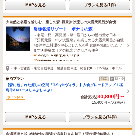
MAPを見る
プランを見る(1件)
大自然と名湯を愉しむ、癒しの森♪源泉掛け流しの大露天風呂が自慢
磐梯名湯リゾート ボナリの森
～名湯一門 高見屋～単一湯口からの湧出量が日本一
「沼尻元湯・中ノ沢温泉」を楽しめる大露天風呂が自慢
♪会津郷土料理を中心とした旬の和食膳を堪能いただけ
ます★磐梯エリアの観光アクセスも便利
8名がこの宿を見ています
1時間前に予約されました
＜車＞首都圏→東北自動車道→磐越自動車道→猪苗代IC→115号線→ホテル
宿泊プラン
和室
朝・夕
【森に包まれた癒しの空間「J-Styleヴィラ」】夕食グレードアップ！福
島牛A4ロースしゃぶしゃぶ♪
30,800円～
合計(税込)
ポイントUP
15,400円～/人(税込)
MAPを見る
プランを見る(74件)
名湯草津と並ぶ強酸性の薬湯で温泉好きを魅了！現代湯治体験を！