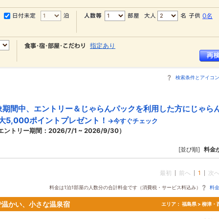
0名
指定あり
検索条件とアイコ
象期間中、エントリー＆じゃらんパックを利用した方にじゃら
大5,000ポイントプレゼント！
→今すぐチェック
エントリー期間：2026/7/1 ~ 2026/9/30）
[並び順]
料金
最初
前へ
1
次
料金は1泊1部屋の人数分の合計料金です（消費税・サービス料込み）
料
で温かい、小さな温泉宿
エリア：
福島県 > 柳津・