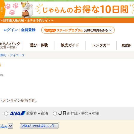
 ～日本最大級の宿・ホテル予約サイト～
ログイン
会員登録
お得な特典をみる
ゃらんパック
遊び・体験
観光ガイド
レンタカー
航空券
（交通＋宿泊）
日帰り・デイユース
旅館
報・オンライン宿泊予約。
航空券＋宿泊
新幹線・特急＋宿泊
絞込み