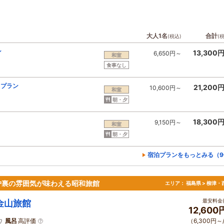
大人1名
合計
(税込)
(
ン
13,300
6,650円～
和室
食事なし
）プラン
21,200
10,600円～
和室
朝・夕
）
18,300
9,150円～
和室
朝・夕
宿泊プランをもっとみる（9
炉裏の雰囲気が味わえる昭和旅館
エリア：
福島県 > 柳津・
最安料金(
金山旅館
12,60
風呂
高評価
（6,300円～