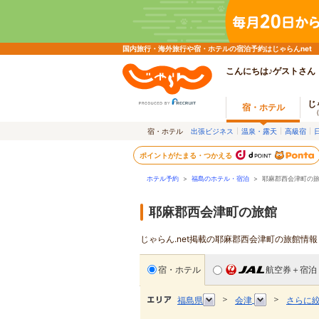
国内旅行・海外旅行や宿・ホテルの宿泊予約はじゃらんnet
こんにちは♪ゲストさん
じ
宿・ホテル
宿・ホテル
出張ビジネス
温泉・露天
高級宿
ポイントがたまる・つかえる
ホテル予約
>
福島のホテル・宿泊
>
耶麻郡西会津町の
耶麻郡西会津町の旅館
じゃらん.net掲載の耶麻郡西会津町の旅館情
宿・ホテル
航空券＋宿泊
＞
＞
福島県
会津
さらに