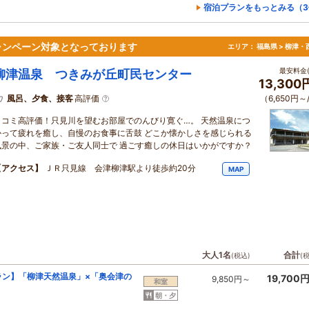
宿泊プランをもっとみる（3
ャンペーン対象となっております
エリア：
福島県 > 柳津・
最安料金(
柳津温泉 つきみが丘町民センター
13,30
風呂、夕食、接客
高評価
（6,650円～
口コミ高評価！只見川を望むお部屋でのんびり寛ぐ…。 天然温泉につ
かって疲れを癒し、自慢のお食事に舌鼓 どこか懐かしさを感じられる
風景の中、ご家族・ご友人同士で 過ごす癒しの休日はいかがですか？
【アクセス】
ＪＲ只見線 会津柳津駅より徒歩約20分
MAP
大人1名
合計
(税込)
(
ラン】「柳津天然温泉」×「奥会津の
19,700
9,850円～
和室
朝・夕