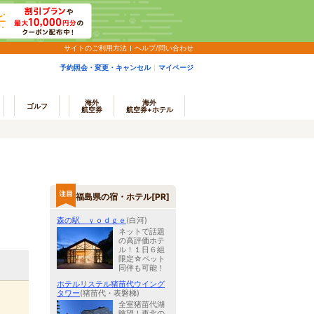
サイトのご利用方法
ヘルプ/問い合わせ
予約照会・変更・キャンセル
マイページ
海外
海外
ゴルフ
航空券
航空券+ホテル
福島県の宿・ホテル[PR]
森の駅 ｙｏｄｇｅ
(白河)
ネットで話題
の高評価ホテ
ル！１日６組
限定☆ペット
同伴も可能！
ホテルリステル猪苗代ウイング
タワー
(猪苗代・表磐梯)
全室猪苗代湖
眺望！東北の