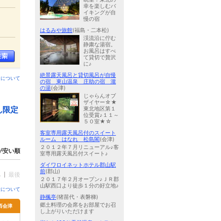
幸を楽しむバ
イキングが自
慢の宿
はるみや旅館
(福島・二本松)
渓流沿に佇む
静粛な湯宿。
お風呂はすべ
て貸切で贅沢
に♪
絶景露天風呂と貸切風呂が自慢
ンについて
の宿 東山温泉 庄助の宿 瀧
の湯
(会津)
じゃらんオブ
ザイヤー☆★
ん限定
東北地区第１
位受賞♪１１～
５０室★☆
客室専用露天風呂付のスイート
ルーム はなれ 松島閣
(会津)
２０１２年７月リニューアル♪客
が安い順
室専用露天風呂付スイート♪
ダイワロイネットホテル郡山駅
前
(郡山)
へ
最後
２０１７年２月オープン♪ＪＲ郡
山駅西口より徒歩１分の好立地♪
金について
静楓亭
(猪苗代・表磐梯)
郷土料理の会席をお部屋でお召
西会津
し上がりいただけます