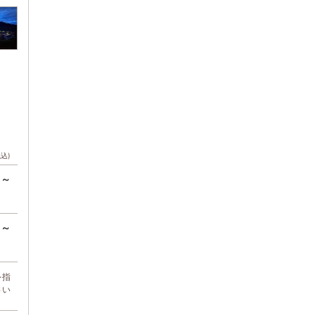
税込)
円～
円～
を指
さい