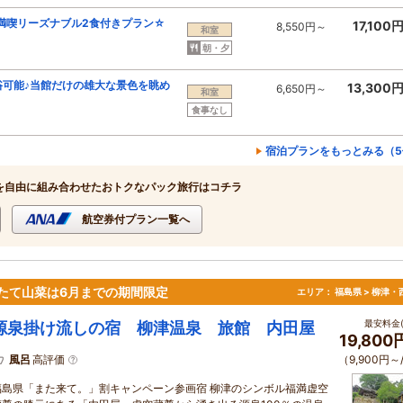
満喫リーズナブル2食付きプラン☆
17,100
8,550円～
和室
朝・夕
浴可能♪当館だけの雄大な景色を眺め
13,300
6,650円～
和室
食事なし
宿泊プランをもっとみる（5
を自由に組み合わせたおトクなパック旅行はコチラ
航空券付プラン一覧へ
たて山菜は6月までの期間限定
エリア：
福島県 > 柳津・
最安料金(
源泉掛け流しの宿 柳津温泉 旅館 内田屋
19,80
風呂
高評価
（9,900円～
福島県「また来て。」割キャンペーン参画宿 柳津のシンボル福満虚空