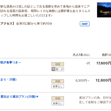
新鮮な源泉かけ流しの証として出る湯膜を求めて各地から温泉マニア
が訪れる温質の温泉宿。 昭和レトロな旅館には囲炉裏もありタイムス
リップした時間をお過ごしいただけます♪
【アクセス】
会津川口駅から車で約10分
MAP
大人1名
合計
(税込)
(
～朝夕食事つき～
17,600
-円
和室
朝・夕
泊まり・川側）
12,600
6,300円～
和室
食事なし
素泊まり連泊プラン(川側)★
連泊プランの為、日付
和室
定して金額をご確認下
食事なし