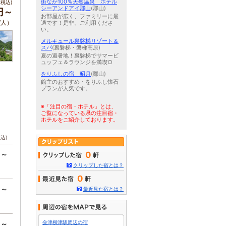
街なか100％天然温泉 ホテル
税込)
シーアンドアイ郡山
(郡山)
0円～
お部屋が広く、ファミリーに最
/人）
適です！是非、ご利用くださ
い。
メルキュール裏磐梯リゾート＆
スパ
(裏磐梯・磐梯高原)
夏の避暑地！裏磐梯でサマービ
ュッフェ＆ラウンジを満喫○
をりふしの宿 昭月
(郡山)
館主のおすすめ・をりふし懐石
プランが人気です。
※「注目の宿・ホテル」とは、
ご覧になっている県の注目宿・
ホテルをご紹介しております。
税込)
円～
0
クリップした宿とは？
0
円～
最近見た宿とは？
円～
会津柳津駅周辺の宿