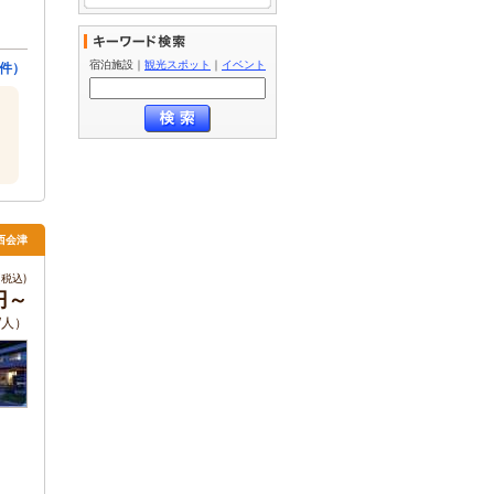
宿泊施設
｜
観光スポット
｜
イベント
件）
西会津
税込)
0円～
/人）