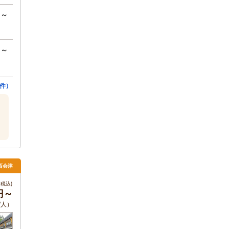
円～
円～
件）
西会津
税込)
0円～
/人）