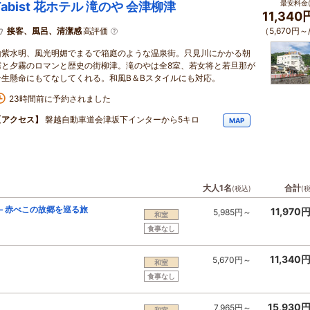
最安料金(
Tabist 花ホテル 滝のや 会津柳津
11,34
接客、風呂、清潔感
高評価
（5,670円～
山紫水明、風光明媚でまるで箱庭のような温泉街。只見川にかかる朝
霧と夕霧のロマンと歴史の街柳津。滝のやは全8室、若女将と若旦那が
一生懸命にもてなしてくれる。和風B＆Bスタイルにも対応。
23時間前に予約されました
【アクセス】
磐越自動車道会津坂下インターから5キロ
MAP
大人1名
合計
(税込)
(
― 赤べこの故郷を巡る旅
11,970
5,985円～
和室
食事なし
11,340
5,670円～
和室
食事なし
15,930
7,965円～
和室