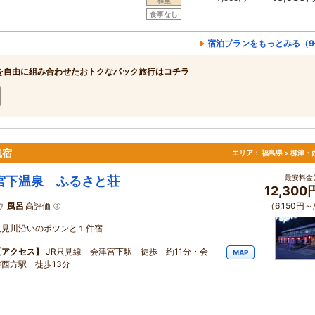
食事なし
宿泊プランをもっとみる（9
を自由に組み合わせたおトクなパック旅行はコチラ
気宿
エリア：
福島県 > 柳津・
最安料金(
宮下温泉 ふるさと荘
12,30
風呂
高評価
（6,150円～
只見川沿いのポツンと１件宿
【アクセス】
JR只見線 会津宮下駅 徒歩 約11分・会
MAP
津西方駅 徒歩13分