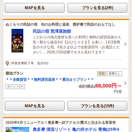
MAPを見る
プランを見る(2件)
ぬくもりの民話の宿 旬のお料理と温泉、囲炉裏で民話のおもてなし
民話の宿 荒澤屋旅館
こだわりの地元食材を使った料理と無料の貸切温泉が人
気！駅から徒歩5分【おひとりさま】も多い、1日3室限
定の小さな宿。6名さま以上で全館貸切可（お電話くだ
さい）。2026.7/26近隣でホタル見れてます！
JR奥多摩駅下車、徒歩5分
宿泊プラン
和室
食事なし
＊＊全館貸切＊＊無料貸切温泉＊＊素泊まりプラン＊＊
88,000円～
合計(税込)
ポイント2%
-円/室
MAPを見る
プランを見る(15件)
2025年4月リニューアル！奥多摩へ好アクセス/愛犬と泊まれる客室有
奥多摩 清流リゾート 亀の井ホテル 青梅(25年4