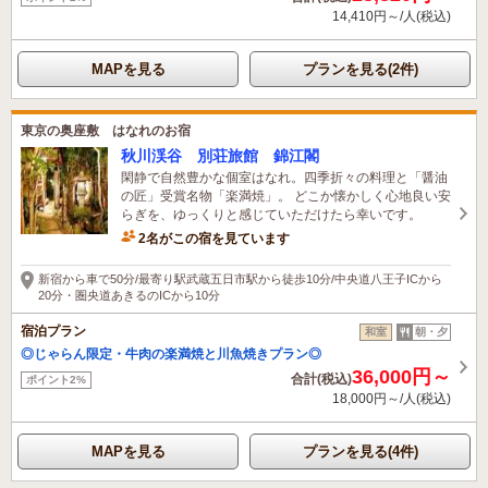
14,410円～/人(税込)
MAPを見る
プランを見る(2件)
東京の奥座敷 はなれのお宿
秋川渓谷 別荘旅館 錦江閣
閑静で自然豊かな個室はなれ。四季折々の料理と「醤油
の匠」受賞名物「楽満焼」。 どこか懐かしく心地良い安
らぎを、ゆっくりと感じていただけたら幸いです。
2名がこの宿を見ています
新宿から車で50分/最寄り駅武蔵五日市駅から徒歩10分/中央道八王子ICから
20分・圏央道あきるのICから10分
宿泊プラン
和室
朝・夕
◎じゃらん限定・牛肉の楽満焼と川魚焼きプラン◎
36,000円～
合計(税込)
ポイント2%
18,000円～/人(税込)
MAPを見る
プランを見る(4件)