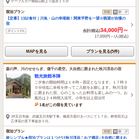
ケーブルカー御嶽山駅より徒歩１５分
宿泊プラン
和室
朝・夕
【定番】1泊2食付｜川魚・山の幸堪能！関東平野を一望☆眺望が自慢の
宿
34,000円～
合計(税込)
ポイント2%
17,000円～/人(税込)
MAPを見る
プランを見る(5件)
森の声、川のせせらぎ、億千の星空。大自然に囲まれた秋川渓谷の宿
観光旅館本陣
ご夕食の開始時間は１８時～固定となります。１７時３
０分頃迄に余裕を持ってご入館をお願します。秋川渓谷
に囲まれた宿。心のこもったお料理も楽しみの一つ。お
風呂は２４時間入浴可。小学生以上宿泊可
1名がこの宿を見ています
JR五日市線、武蔵五日市駅下車。檜原方面行きバスにて１７分。畔荷田又は
乙津花の里下車徒歩５分。
宿泊プラン
和室
朝・夕
超シンプル★宿泊プランは１つだけ秋川渓谷これで満足♪大自然に囲まれ