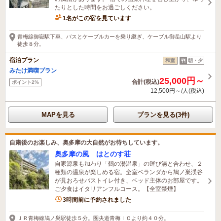
たりとした時間をお過ごしください。
1名がこの宿を見ています
青梅線御嶽駅下車、バスとケーブルカーを乗り継ぎ、ケーブル御岳山駅より
徒歩８分。
宿泊プラン
和室
朝・夕
みたけ満喫プラン
25,000円～
合計(税込)
ポイント2%
12,500円～/人(税込)
MAPを見る
プランを見る(3件)
自粛後のお楽しみ、奥多摩の大自然がお待ちしています。
奥多摩の風 はとのす荘
自家源泉も加わり「鶴の湯温泉」の運び湯と合わせ、２
種類の温泉が楽しめる宿。全室ベランダから鳩ノ巣渓谷
が見おろせバストイレ付き、ベッド主体のお部屋です。
ご夕食はイタリアンフルコース。【全室禁煙】
3名がこの宿を見ています
3時間前に予約されました
ＪＲ青梅線鳩ノ巣駅徒歩５分。圏央道青梅ＩＣより約４０分。