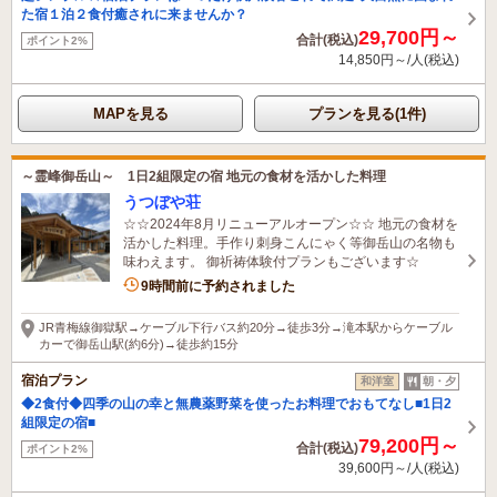
た宿１泊２食付癒されに来ませんか？
29,700円～
合計(税込)
ポイント2%
14,850円～/人(税込)
MAPを見る
プランを見る(1件)
～霊峰御岳山～ 1日2組限定の宿 地元の食材を活かした料理
うつぼや荘
☆☆2024年8月リニューアルオープン☆☆ 地元の食材を
活かした料理。手作り刺身こんにゃく等御岳山の名物も
味わえます。 御祈祷体験付プランもございます☆
9時間前に予約されました
JR青梅線御獄駅→ケーブル下行バス約20分→徒歩3分→滝本駅からケーブル
カーで御岳山駅(約6分)→徒歩約15分
宿泊プラン
和洋室
朝・夕
◆2食付◆四季の山の幸と無農薬野菜を使ったお料理でおもてなし■1日2
組限定の宿■
79,200円～
合計(税込)
ポイント2%
39,600円～/人(税込)