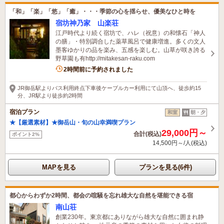
「和」「楽」「悠」「癒」・・・季節の心を揺らせ、優美なひと時を
宿坊神乃家 山楽荘
江戸時代より続く宿坊で、ハレ（祝意）の和懐石「神人
の膳」・特別調合した薬草風呂で健康増進。多くの文人
墨客ゆかりの品を楽み、五感を楽しむ。山草が咲き誇る
野草園も有http://mitakesan-raku.com
2時間前に予約されました
JR御岳駅よりバス利用終点下車後ケーブルカー利用にて山頂へ、徒歩約15
分、JR駅より徒歩約2時間
宿泊プラン
和室
朝・夕
★【厳選素材】★御岳山・旬の山幸満喫プラン
29,000円～
合計(税込)
ポイント2%
14,500円～/人(税込)
MAPを見る
プランを見る(6件)
都心からわずか2時間、都会の喧騒を忘れ雄大な自然を堪能できる宿
南山荘
創業230年。東京都にありながら雄大な自然に囲まれ静