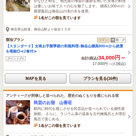
かなひと時を。 地元産の季節の素材を用いた女将の料理
は優しいお味で人々の心を魅了します。 標高1,000ｍの
展望風呂は御岳山の滝の水を使用。
1名がこの宿を見ています
御岳登山鉄道、御岳山駅より徒歩１５分
宿泊プラン
ツイン
朝・夕
【スタンダード】女将お手製季節の和風料理♪御岳山標高900ｍから絶景
を堪能◎≪2食付≫
34,000円～
合計(税込)
ポイント2%
17,000円～/人(税込)
MAPを見る
プランを見る(16件)
アンティークが所狭しと並べられた、歴史のぬくもりを感じられる宿
民芸のお宿 山香荘
館内に時代を感じさせる民芸品が並べられている個性派
旅館。 さらに、ラジウム泉の温泉を古代檜風呂と大理石
風呂で楽しめる。
1名がこの宿を見ています