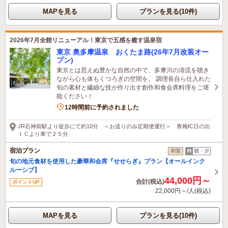
MAPを見る
プランを見る(10件)
2026年7月全館リニューアル！東京で五感を癒す温泉宿
東京 奥多摩温泉 おくたま路(26年7月改装オー
プン)
東京とは思えぬ豊かな自然の中で、多摩川の清流を聴き
ながら心も体もくつろぎの空間を。 調理長自ら仕入れた
旬の素材と繊細な技が作り出す創作和食会席料理をご堪
能ください！
8名がこの宿を見ています
12時間前に予約されました
JR石神前駅より徒歩にて約10分 ＜お送りのみ定期便運行＞ 青梅IC日の出
ＩＣより車で２５分
宿泊プラン
和室
朝・夕
旬の地元食材を使用した豪華和会席『せせらぎ』プラン【オールインク
ルーシブ】
44,000円～
合計(税込)
ポイントUP
22,000円～/人(税込)
MAPを見る
プランを見る(10件)