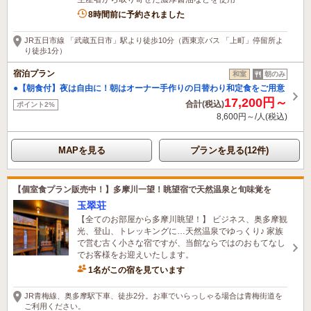
8時間前に予約されました
JR五日市線 「武蔵五日市」駅より徒歩10分（西東京バス 「上町」停留所よ
り徒歩1分）
宿泊プラン
和室
朝のみ
●【朝食付】夜は自由に！朝はオーナー手作りの日替わり和定食をご用意
17,200円～
合計(税込)
ポイント2%
8,600円～/人(税込)
MAPを見る
プランを見る(12件)
【個室食プラン販売中！】多摩川一望！眺望宿で天然温泉と旬味覚を
玉翠荘
【全てのお部屋から多摩川眺望！】 ビジネス、奥多摩観
光、登山、トレッキングに…天然温泉でゆっくり♪ 家族
で営む古く小さな宿ですが、当館ならではのおもてなし
でお客様をお迎えいたします。
1名がこの宿を見ています
JR青梅線、奥多摩駅下車、徒歩2分。お車でいらっしゃる場合は青梅街道を
ご利用ください。