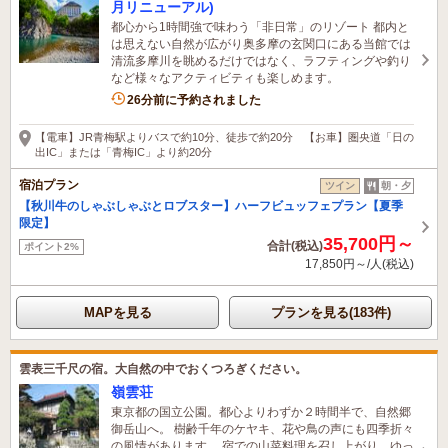
月リニューアル)
都心から1時間強で味わう「非日常」のリゾート 都内と
は思えない自然が広がり奥多摩の玄関口にある当館では
清流多摩川を眺めるだけではなく、ラフティングや釣り
など様々なアクティビティも楽しめます。
10名がこの宿を見ています
26分前に予約されました
【電車】JR青梅駅よりバスで約10分、徒歩で約20分 【お車】圏央道「日の
出IC」または「青梅IC」より約20分
宿泊プラン
ツイン
朝・夕
【秋川牛のしゃぶしゃぶとロブスター】ハーフビュッフェプラン【夏季
限定】
35,700円～
合計(税込)
ポイント2%
17,850円～/人(税込)
MAPを見る
プランを見る(183件)
雲表三千尺の宿。大自然の中でおくつろぎください。
嶺雲荘
東京都の国立公園。都心よりわずか２時間半で、自然郷
御岳山へ。 樹齢千年のケヤキ、花や鳥の声にも四季折々
の風情があります。 宿での山菜料理を召し上がり、ゆっ