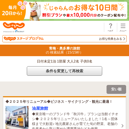
じゃらん
お得な特典をみる
青梅・奥多摩の旅館
の 検索結果（
15
/
15
軒）
日付未定1泊 1部屋 大人2名 子供0名
条件を変更して再検索
安い順
◆２０２５年リニューアル◆ビジネス・サイクリング・観光に最適！
油屋旅館
◆東京唯一のブランド牛「秋川牛」プランは当館イチオ
シ◆ ２０２５年リニューアルいたしました！1名～団体
様まで大歓迎♪ 地元農家さんが育てた旬の野菜、老舗の
生産者から取り寄せた濃厚醤油などを使用