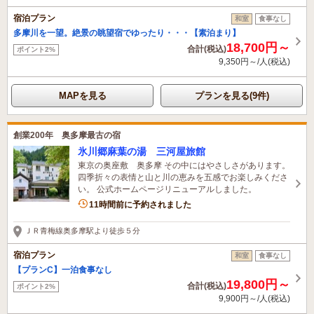
宿泊プラン
和室
食事なし
多摩川を一望。絶景の眺望宿でゆったり・・・【素泊まり】
18,700円～
合計(税込)
ポイント2%
9,350円～/人(税込)
MAPを見る
プランを見る(9件)
創業200年 奥多摩最古の宿
氷川郷麻葉の湯 三河屋旅館
東京の奥座敷 奥多摩 その中にはやさしさがあります。
四季折々の表情と山と川の恵みを五感でお楽しみくださ
い。 公式ホームページリニューアルしました。
4名がこの宿を見ています
11時間前に予約されました
ＪＲ青梅線奥多摩駅より徒歩５分
宿泊プラン
和室
食事なし
【プランC】一泊食事なし
19,800円～
合計(税込)
ポイント2%
9,900円～/人(税込)