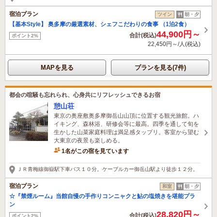
宿泊プラン
ツイン
朝・夕
【基本Style】 奥多摩の厳選素材、シェフこだわりの食事 （1泊2食）
44,900円～
合計(税込)
ポイント2%
22,450円～/人(税込)
MAPを見る
プランを見る(7件)
都会の喧騒も忘れられ、心身共にリフレッシュできるお宿
憩山荘
東京の奥座敷奥多摩御岳山山頂に位置する観光旅館。ハ
イキング、森林浴、研修会等に最高。四季を通して旬を
生かした山菜家庭料理は満足感タップリ。客室から望む
大東京の夜景も楽しめる。
1名がこの宿を見ています
ＪＲ青梅線御嶽駅下車バス１０分。ケーブルカー御岳山駅より徒歩１２分。
宿泊プラン
和室
朝・夕
☆『禁煙ルーム』当館自慢の手作りコンニャクと鮎の塩焼きを堪能プラ
ン
28,820円～
合計(税込)
ポイント2%