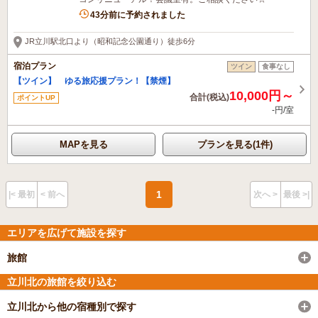
43分前に予約されました
JR立川駅北口より（昭和記念公園通り）徒歩6分
宿泊プラン
ツイン
食事なし
【ツイン】 ゆる旅応援プラン！【禁煙】
10,000円～
合計(税込)
ポイントUP
-円/室
MAPを見る
プランを見る(1件)
1
|< 最初
< 前へ
次へ >
最後 >|
エリアを広げて施設を探す
旅館
立川北の旅館を絞り込む
立川北から他の宿種別で探す