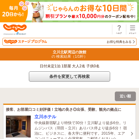
じゃらん
お得な特典をみる
立川北駅周辺の旅館
の 検索結果（
1
/
1
軒）
日付未定1泊 1部屋 大人2名 子供0名
条件を変更して再検索
近い順
接客、お部屋口コミ好評価！立地の良さ◎出張、受験、観光の拠点に
立川ホテル
中央線新宿駅より特快で30分！立川駅より徒歩6分。リ
ムジンバス（羽田－立川）ありバス停より徒歩6分！ 宿
泊に、ビジネスに、各大学に便利です。2015年、エア
コンリニューアル！会議室有。ご相談ください☆