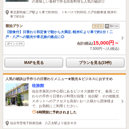
の美味しい食材で作る田舎料理も人気の秘訣◎
東北新幹線二戸駅より車で約30分、ＪＲバスで約50分 八戸自動車道 軽米IC
車で約1分
宿泊プラン
ツイン
朝のみ
【朝食付】日替わり和定食で朝から大満足♪軽米ICより車で約1分！二
戸・八戸への観光や東北旅の拠点に◎
15,000円～
合計(税込)
ポイント2%
7,500円～/人(税込)
MAPを見る
プランを見る(19件)
人気の秘訣は手作りの日替わりメニュー★観光＆ビジネスにおすすめ
桂旅館
仙台市泉区の中心部にあるビジネス旅館です。 板長こだ
わりの手作り日替わり料理が自慢！ 仙台駅・その他観光
スポットへのアクセスも良好♪ お一人様から団体様ま
で、お気軽にご利用ください。
1名がこの宿を見ています
6時間前に予約されました
仙台市営地下鉄南北線 八乙女駅より徒歩８分