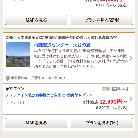
8,000円～/人(税込)
MAPを見る
プランを見る(27件)
◎祝・日本遺産認定◎”奥南部”漆物語の町の温もり溢れる高原の宿
稲庭交流センター 天台の湯
◎令和2年度日本遺産認定◎ ”奥南部”漆物語～安比川流
域に受け継がれる伝統技能～ 二戸市浄法寺産の漆を利用
した「うるしの間」 地元食材を使ったお料理と岩誦坊の
湧き水のお風呂で癒しのひとときを。
東北新幹線二戸駅下車、車で約30分
宿泊プラン
和室
朝のみ
チェックイン後はお客様のご自由に♪朝食付きプラン
12,600円～
合計(税込)
ポイント2%
6,300円～/人(税込)
MAPを見る
プランを見る(3件)