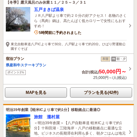
【冬季】露天風呂のみ休業１１／２５～３／３１
五戸まきば温泉
ＪＲ八戸駅より車で約２０分の好アクセス！ 名物のさく
ら（馬肉）鍋は、高たんぱく低カロリーで女性にもおす
すめ！
3名がこの宿を見ています
5時間前に予約されました
東北自動車道八戸ICより車で30分。八戸駅より車で約20分。ひばり野運動公
園すぐそば
宿泊プラン
和室
朝・夕
県産和牛ステーキプラン
50,000円～
合計(税込)
ポイント2%
25,000円～/人(税込)
MAPを見る
プランを見る(42件)
明治39年創業【軽米ICより車で約1分】移動拠点に最適◎
旅館 瀧村屋
＜明治39年創業＞【八戸自動車道 軽米ICより車で約1
分】十和田湖・三陸海岸・八戸の移動拠点に最適な立
地。ビジネスの長期滞在利用も多く、朝夕ごはんは地元