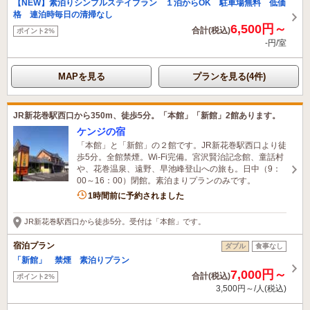
【NEW】素泊りシンプルステイプラン １泊からOK 駐車場無料 低価
格 連泊時毎日の清掃なし
6,500円～
合計(税込)
ポイント2%
-円/室
MAPを見る
プランを見る(4件)
JR新花巻駅西口から350m、徒歩5分。「本館」「新館」2館あります。
ケンジの宿
「本館」と「新館」の２館です。JR新花巻駅西口より徒
歩5分。全館禁煙。Wi-Fi完備。宮沢賢治記念館、童話村
や、花巻温泉、遠野、早池峰登山への旅も。日中（9：
00～16：00）閉館。素泊まりプランのみです。
1名がこの宿を見ています
1時間前に予約されました
JR新花巻駅西口から徒歩5分。受付は「本館」です。
宿泊プラン
ダブル
食事なし
「新館」 禁煙 素泊りプラン
7,000円～
合計(税込)
ポイント2%
3,500円～/人(税込)