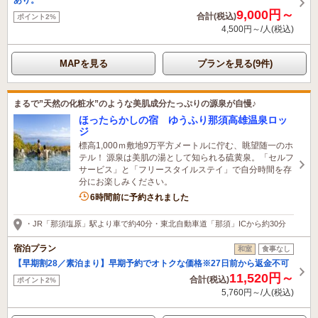
9,000円～
合計(税込)
ポイント2%
4,500円～/人(税込)
MAPを見る
プランを見る(9件)
まるで”天然の化粧水”のような美肌成分たっぷりの源泉が自慢♪
ほったらかしの宿 ゆうふり那須高雄温泉ロッ
ジ
標高1,000ｍ敷地9万平方メートルに佇む、眺望随一のホ
テル！ 源泉は美肌の湯として知られる硫黄泉。「セルフ
サービス」と「フリースタイルステイ」で自分時間を存
分にお楽しみください。
3名がこの宿を見ています
6時間前に予約されました
・JR「那須塩原」駅より車で約40分・東北自動車道「那須」ICから約30分
宿泊プラン
和室
食事なし
【早期割28／素泊まり】早期予約でオトクな価格※27日前から返金不可
11,520円～
合計(税込)
ポイント2%
5,760円～/人(税込)