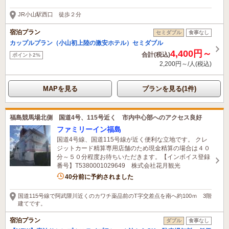
たった今予約されました
JR小山駅西口 徒歩２分
宿泊プラン
セミダブル
食事なし
カップルプラン（小山初上陸の激安ホテル）セミダブル
4,400円～
合計(税込)
ポイント2%
2,200円～/人(税込)
MAPを見る
プランを見る(1件)
福島競馬場北側 国道4号、115号近く 市内中心部へのアクセス良好
ファミリーイン福島
国道4号線、国道115号線が近く便利な立地です。 クレ
ジットカード精算専用店舗のため現金精算の場合は４０
分～５０分程度お待ちいただきます。【インボイス登録
番号】T5380001029649 株式会社花月観光
1名がこの宿を見ています
40分前に予約されました
国道115号線で阿武隈川近くのカワチ薬品前のT字交差点を南へ約100ｍ 3階
建てです。
宿泊プラン
ダブル
食事なし