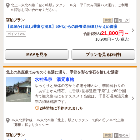
11時間前に予約されました
北上→東北本線「金ヶ崎駅」タクシー16分・平日のみ田園バス運行、ご利用
の際はお問い合わせください。
宿泊プラン
和室
朝・夕
【源泉かけ流し/豊富な湯量】50代からの静養温泉/量ひかえめ御膳
21,800円～
合計(税込)
ポイント2%
10,900円～/人(税込)
MAPを見る
プランを見る(26件)
北上の奥座敷でみちのく名湯に浸り、季節を彩る懐石を愉しむ湯宿
水神温泉 湯元東館
ゆっくりと身体の芯から名湯を味わい、季節替わりの
「あずまかん懐石」に舌鼓♪世界遺産“平泉”まで60分圏
内で観光拠点にもオススメ！当館は、千貫石温泉湯元東
館の姉妹施設です。
1名がこの宿を見ています
2時間前に予約されました
JR東北新幹線・JR東北本線「北上」駅よりタクシーで約20分／JR北上線
「藤根」駅よりタクシー
宿泊プラン
和室
朝のみ