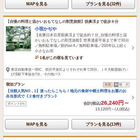
MAPを見る
プランを見る(32件)
【自慢の料理と温かいおもてなしの割烹旅館】猊鼻渓まで徒歩８分
小宿かぢや
【名勝日本百景猊鼻渓まで徒歩約７分_自慢の料理と温
かいおもてなしの割烹旅館】世界遺産平泉まで車で30分
／無料駐車場／館内wi-fi／無料駐車場／200年以上続く
小さなお宿
1名がこの宿を見ています
東北自動車道一関IC、前沢平泉ICよりそれぞれ車で25分。ＪＲ大船渡線げい
び渓駅下車徒歩7分。その他バス
宿泊プラン
和室
朝・夕
【当館人気NO，1】迷ったらこちら！地元の食材や郷土料理をお重のお
弁当形式で《２食付きプラン》
26,240円～
合計(税込)
ポイント2%
13,120円～/人(税込)
MAPを見る
プランを見る(13件)