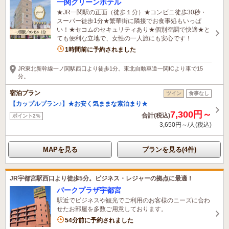
一関グリーンホテル
★JR一関駅の正面（徒歩１分）★コンビニ徒歩30秒・
スーパー徒歩1分★繁華街に隣接でお食事処もいっぱ
い！★セコムのセキュリティあり★個別空調で快適★と
ても便利な立地で、女性の一人旅にも安心です！
1名がこの宿を見ています
1時間前に予約されました
JR東北新幹線一ノ関駅西口より徒歩1分。東北自動車道一関ICより車で15
分。
宿泊プラン
ツイン
食事なし
【カップルプラン♪】★お安く気ままな素泊まり★
7,300円～
合計(税込)
ポイント2%
3,650円～/人(税込)
MAPを見る
プランを見る(4件)
JR宇都宮駅西口より徒歩5分。ビジネス・レジャーの拠点に最適！
パークプラザ宇都宮
駅近でビジネスや観光でご利用のお客様のニーズに合わ
せたお部屋を多数ご用意しております。
2名がこの宿を見ています