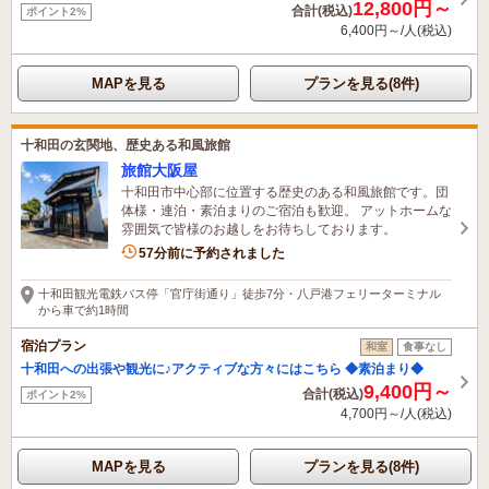
12,800円～
合計(税込)
ポイント2%
6,400円～/人(税込)
MAPを見る
プランを見る(8件)
十和田の玄関地、歴史ある和風旅館
旅館大阪屋
十和田市中心部に位置する歴史のある和風旅館です。団
体様・連泊・素泊まりのご宿泊も歓迎。 アットホームな
雰囲気で皆様のお越しをお待ちしております。
57分前に予約されました
十和田観光電鉄バス停「官庁街通り」徒歩7分・八戸港フェリーターミナル
から車で約1時間
宿泊プラン
和室
食事なし
十和田への出張や観光に♪アクティブな方々にはこちら ◆素泊まり◆
9,400円～
合計(税込)
ポイント2%
4,700円～/人(税込)
MAPを見る
プランを見る(8件)