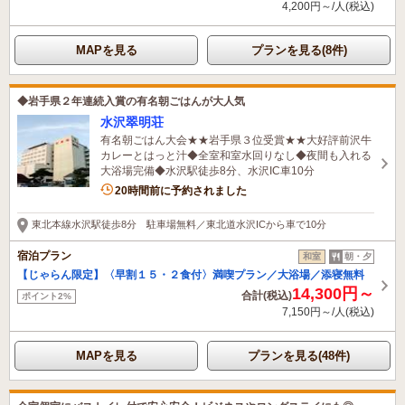
4,200円～/人(税込)
MAPを見る
プランを見る(8件)
◆岩手県２年連続入賞の有名朝ごはんが大人気
水沢翠明荘
有名朝ごはん大会★★岩手県３位受賞★★大好評前沢牛
カレーとはっと汁◆全室和室水回りなし◆夜間も入れる
大浴場完備◆水沢駅徒歩8分、水沢IC車10分
1名がこの宿を見ています
20時間前に予約されました
東北本線水沢駅徒歩8分 駐車場無料／東北道水沢ICから車で10分
宿泊プラン
和室
朝・夕
【じゃらん限定】〈早割１５・２食付〉満喫プラン／大浴場／添寝無料
14,300円～
合計(税込)
ポイント2%
7,150円～/人(税込)
MAPを見る
プランを見る(48件)