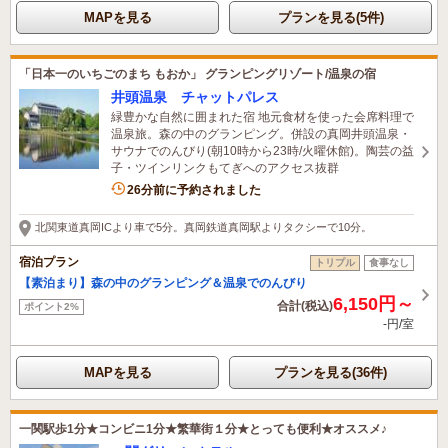
MAPを見る
プランを見る(5件)
「日本一のいちごのまち もおか」 グランピングリゾート/温泉の宿
井頭温泉 チャットパレス
緑豊かな自然に囲まれた宿 地元食材を使った会席料理で
温泉旅。森の中のグランピング。併設の真岡井頭温泉・
サウナでのんびり(朝10時から23時/火曜休館)。陶芸の益
子・ツインリンクもてぎへのアクセス抜群
4名がこの宿を見ています
26分前に予約されました
北関東道真岡ICより車で5分。真岡鉄道真岡駅よりタクシーで10分。
宿泊プラン
トリプル
食事なし
【素泊まり】森の中のグランピング＆温泉でのんびり
6,150円～
合計(税込)
ポイント2%
-円/室
MAPを見る
プランを見る(36件)
一関駅歩1分★コンビニ1分★繁華街１分★とっても便利★オススメ♪