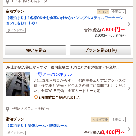
ＪＲ郡山駅から徒歩３分
宿泊プラン
ツイン
食事なし
【素泊まり】1名様OK★お食事の付かないシンプルステイ～ワーケーシ
ョンにもおすすめ！
7,800円～
合計(税込)
ポイント2%
3,900円～/人(税込)
MAPを見る
プランを見る(1件)
JR上野駅入谷口からすぐ 都内主要エリアにアクセス抜群・好立地！
上野アーバンホテル
JR上野駅入谷口からすぐ 都内主要エリアにアクセス抜
群・好立地！ 観光・ビジネスの拠点に是非ご利用くださ
い。全室Wi-Fi完備、全室カードキー対応
1名がこの宿を見ています
2時間前に予約されました
上野駅入谷口より徒歩1分
宿泊プラン
セミダブル
食事なし
【素泊まり】禁煙ルーム・喫煙ルーム
8,400円～
合計(税込)
ポイント2%