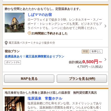
静かな空間とあたたかいおもてなし。定型温泉あります。
しばママのお宿
ロープウェイまで徒歩３０秒。レンタルスキー・スノー
ボード・トレッキングシューズも充実。ビジネスでもプ
ライベートでも、シーンに合わせてご利用ください。
21時間前に予約されました
蔵王温泉バスターミナルより徒歩６分
宿泊プラン
和室
食事なし
提携温泉あり！蔵王温泉満喫素泊まりプラン
9,500円～
合計(税込)
ポイント2%
4,750円～/人(税込)
MAPを見る
プランを見る(4件)
地元食材を活かした美食と源泉かけ流しの温泉宿 無料貸切露天風呂
塩原温泉 常盤ホテル
塩原温泉郷に佇む和モダンな宿。スタイリッシュであり
ながら、温泉旅館の雰囲気を残すしつらえが心落ち着く