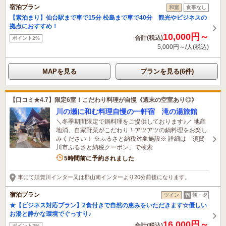
宿泊プラン
和室
食事なし
【素泊まり】仙台駅まで車で15分 松島まで車で40分 観光やビジネスの
拠点におすすめ！
10,000円～
合計(税込)
ポイント2%
5,000円～/人(税込)
MAPを見る
プランを見る(6件)
【口コミ★4.7】限定6室！こだわり料理が自慢《週末の空室あり◎》
川の瀬に和む料理自慢の一軒宿 滝の湯旅館
＼冬季期間限定で鍋料理をご提供しております♪／ 地産
地消、自家野菜がこだわり！アツアツの鍋料理をお楽し
みください！ ※ふるさと納税対象施設※ 詳細は「須賀
川市ふるさと納税クーポン」で検索
5時間前に予約されました
車にて須賀川インター又は郡山南インターより20分前後になります。
宿泊プラン
ツイン
朝・夕
★【ビジネス対応プラン】2食付きで自然の恵みをいただきます☆優しい
お湯と静かな環境でぐっすり♪
16,000円～
合計(税込)
ポイント2%