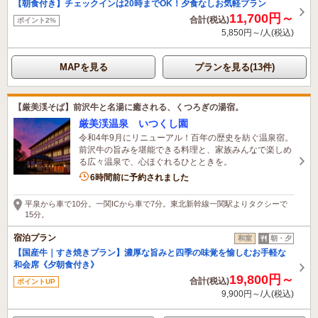
【朝食付き】チェックインは20時までOK！夕食なしお気軽プラン
11,700円～
合計(税込)
ポイント2%
5,850円～/人(税込)
MAPを見る
プランを見る(13件)
【厳美渓そば】前沢牛と名湯に癒される、くつろぎの湯宿。
厳美渓温泉 いつくし園
令和4年9月にリニューアル！百年の歴史を紡ぐ温泉宿。
前沢牛の旨みを堪能できる料理と、家族みんなで楽しめ
る広々温泉で、心ほぐれるひとときを。
6名がこの宿を見ています
6時間前に予約されました
平泉から車で10分。一関ICから車で7分。東北新幹線一関駅よりタクシーで
15分。
宿泊プラン
和室
朝・夕
【国産牛｜すき焼きプラン】濃厚な旨みと四季の味覚を愉しむお手軽な
和会席《夕朝食付き》
19,800円～
合計(税込)
ポイントUP
9,900円～/人(税込)