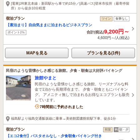
[電車]JR東北本線：新田駅から車で約15分／[高速バス]登米市役所（最寄停留
所）から徒歩10分程度
宿泊プラン
ツイン
食事なし
【素泊まり】自由気ままに泊まれるビジネスプラン
9,200円～
合計(税込)
ポイント2%
4,600円～/人(税込)
MAPを見る
プランを見る(1件)
民宿のような昔懐かしさ感じる旅館。夕食・朝食は大好評バイキング
旅館やまと
民宿のような昔懐かしさ感じる旅館。リーズナブルな料
金で1泊から長期滞在まで。 夕食・朝食ともにバイキン
グ。 アメニティ無しで泊まれるお得なエコプランも販売
しています。
4名がこの宿を見ています
7時間前に予約されました
福島駅より福島交通飯坂線に乗車→美術館図書館前駅下車、徒歩1分
宿泊プラン
和室
朝・夕
【エコ2食付】バスタオルなし・夕食朝食バイキング付き