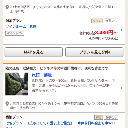
54分前に予約されました
JR宇都宮駅西口より徒歩5分。東北道宇都宮IC・鹿沼IC,北関東道上三川ＩＣ
より約30分
宿泊プラン
ツイン
食事なし
ツインルーム 禁煙
8,480円～
合計(税込)
ポイント2%
4,240円～/人(税込)
MAPを見る
プランを見る(7件)
陸の孤島！近隣観光、ビジネス等の中継田園都市、便利な古里です！
旅館 藤屋
真岡駅から700～800m、真岡田町バス停なら数分。下
館・岩瀬・宇都宮から15～20Km位、益子から10Km・
茂木から20Km。
北関東自動車道真岡ICから約１０分、JR宇都宮西口からバスで50分田町停留
所から徒歩約２分
宿泊プラン
和室
食事なし
はちプラン （広さにして８畳以上ご指定） ◆休前日料金あり◆WiFi
あり。