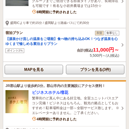
グループまでご宿泊できる部屋タイプがあり、長期滞在
も可能です！有名な小岩井農場までは15分☆
1名がこの宿を見ています
8時間前に予約されました
盛岡ICより車で約15分 / 盛岡駅より路線バスにて約30分
宿泊プラン
和室
食事なし
【源泉かけ流しの温泉をご堪能】食べ物の持ち込みOK！つなぎ温泉を心
ゆくまで愉しめる素泊まりプラン
11,000円～
合計(税込)
ポイント2%
5,500円～/人(税込)
MAPを見る
プランを見る(3件)
JR郡山駅より徒歩約3分。郡山市内の主要施設にアクセス便利！
ビジネスホテル増花
繁華街のど真ん中にある好立地。全室ユニットバスエア
コン完備！ビジネスはもちろん、観光の拠点としてもお
すすめ！駐車場料金は一部～全額サービス致します。 ※
エレベーターありません。ご了承ください。
2名がこの宿を見ています
4時間前に予約されました