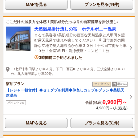
MAPを見る
プランを見る(44件)
ここだけの温泉力を体感！美肌成分たっぷりの自家源泉を掛け流し♪
天然温泉掛け流しの宿 ホテルポニー温泉
まるで美容液♪美肌成分の豊富な天然温泉と八甲田を望
む露天風呂で疲れを癒してください♪十和田市郊外の閑
静な立地で奥入瀬渓流から車３０分！十和田市街から車
１０分！全室Wi-Fi・洗浄便座・コンビニ１分!
2名がこの宿を見ています
3時間前に予約されました
JR七戸十和田駅より車20分。下田・百石ICより車20分。三沢空港より車30
分。奥入瀬渓流より車20分。
宿泊プラン
セミダブル
朝のみ
【レジャー朝食付】◆セミダブル利用◆仲良しカップルプラン◆美肌天
然温泉
9,960円～
合計(税込)
ポイント2%
4,980円～/人(税込)
MAPを見る
プランを見る(31件)