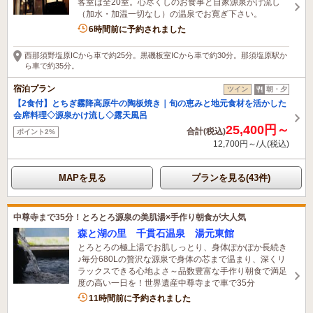
客室は全20室。心尽くしのお食事と自家源泉かけ流し
（加水・加温一切なし）の温泉でお寛ぎ下さい。
2名がこの宿を見ています
6時間前に予約されました
西那須野塩原ICから車で約25分。黒磯板室ICから車で約30分。那須塩原駅か
ら車で約35分。
宿泊プラン
ツイン
朝・夕
【2食付】とちぎ霧降高原牛の陶板焼き｜旬の恵みと地元食材を活かした
会席料理◇源泉かけ流し◇露天風呂
25,400円～
合計(税込)
ポイント2%
12,700円～/人(税込)
MAPを見る
プランを見る(43件)
中尊寺まで35分！とろとろ源泉の美肌湯×手作り朝食が大人気
森と湖の里 千貫石温泉 湯元東館
とろとろの極上湯でお肌しっとり、身体ぽかぽか長続き
♪毎分680Lの贅沢な源泉で身体の芯まで温まり、深くリ
ラックスできる心地よさ～品数豊富な手作り朝食で満足
度の高い一日を！世界遺産中尊寺まで車で35分
3名がこの宿を見ています