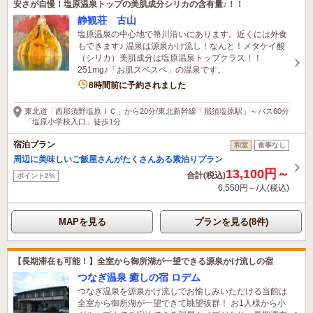
安さが自慢！塩原温泉トップの美肌成分シリカの含有量♪！！
静観荘 古山
塩原温泉の中心地で箒川沿いにあります。近くには外食
もできます♪ 温泉は源泉かけ流し！なんと！メタケイ酸
（シリカ）美肌成分は塩原温泉トップクラス！！
251mg♪「お肌スベスベ」の温泉です。
2名がこの宿を見ています
8時間前に予約されました
東北道「西那須野塩原ＩＣ」から20分/東北新幹線「那須塩原駅」～バス60分
「塩原小学校入口」徒歩1分
宿泊プラン
和室
食事なし
周辺に美味しいご飯屋さんがたくさんある素泊りプラン
13,100円～
合計(税込)
ポイント2%
6,550円～/人(税込)
MAPを見る
プランを見る(8件)
【長期滞在も可能！】全室から御所湖が一望できる源泉かけ流しの宿
つなぎ温泉 癒しの宿 ロデム
つなぎ温泉を源泉かけ流しでお愉しみいただける当館は
全室から御所湖が一望できて眺望抜群！ お1人様から小