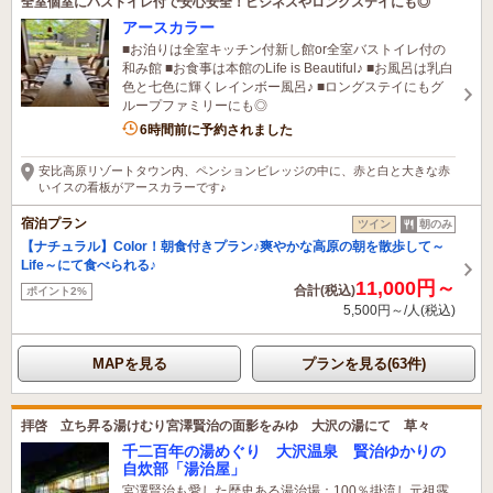
全室個室にバストイレ付で安心安全！ビジネスやロングステイにも◎
アースカラー
■お泊りは全室キッチン付新し館or全室バストイレ付の
和み館 ■お食事は本館のLife is Beautiful♪ ■お風呂は乳白
色と七色に輝くレインボー風呂♪ ■ロングステイにもグ
ループファミリーにも◎
2名がこの宿を見ています
6時間前に予約されました
安比高原リゾートタウン内、ペンションビレッジの中に、赤と白と大きな赤
いイスの看板がアースカラーです♪
宿泊プラン
ツイン
朝のみ
【ナチュラル】Color！朝食付きプラン♪爽やかな高原の朝を散歩して～
Life～にて食べられる♪
11,000円～
合計(税込)
ポイント2%
5,500円～/人(税込)
MAPを見る
プランを見る(63件)
拝啓 立ち昇る湯けむり宮澤賢治の面影をみゆ 大沢の湯にて 草々
千二百年の湯めぐり 大沢温泉 賢治ゆかりの
自炊部「湯治屋」
宮澤賢治も愛した歴史ある湯治場：100％掛流し元祖露