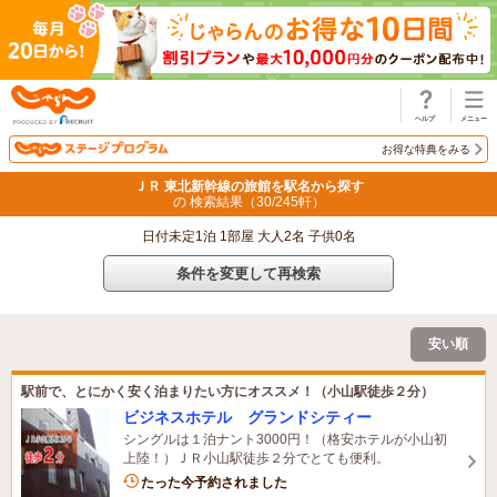
じゃらん
お得な特典をみる
ＪＲ 東北新幹線の旅館を駅名から探す
の 検索結果（
30
/
245
軒）
日付未定1泊 1部屋 大人2名 子供0名
条件を変更して再検索
安い順
駅前で、とにかく安く泊まりたい方にオススメ！（小山駅徒歩２分）
ビジネスホテル グランドシティー
シングルは１泊ナント3000円！（格安ホテルが小山初
上陸！）ＪＲ小山駅徒歩２分でとても便利。
1名がこの宿を見ています