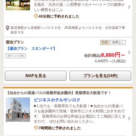
天風呂「大沢の湯」に四季折々のイーハトーブの風懐か
しい郷愁をはこぶ
6名がこの宿を見ています
40分前に予約されました
新花巻駅から花巻駅へバス２０分、JR花巻駅よりバス２６分、大沢温泉下車
徒歩３分
宿泊プラン
和室
食事なし
【湯治プラン スタンダード】
8,880円～
合計(税込)
ポイント2%
4,440円～/人(税込)
MAPを見る
プランを見る(14件)
【仙台からの高速バスの発着所徒歩圏内】長期滞在大歓迎です！
ビジネスホテルサンロク
■１泊でも・長期滞在でも大歓迎！■ 仙台からの高速バ
スも徒歩圏内で宮城・登米市ビジネス利用におすすめで
す。 長期滞在のお得な料金はお電話にてご相談に応じま
すので、 ぜひお問い合わせください。
7時間前に予約されました